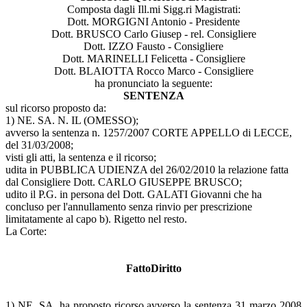
Composta dagli Ill.mi Sigg.ri Magistrati:
Dott. MORGIGNI Antonio - Presidente
Dott. BRUSCO Carlo Giusep - rel. Consigliere
Dott. IZZO Fausto - Consigliere
Dott. MARINELLI Felicetta - Consigliere
Dott. BLAIOTTA Rocco Marco - Consigliere
ha pronunciato la seguente:
SENTENZA
sul ricorso proposto da:
1) NE. SA. N. IL (OMESSO);
avverso la sentenza n. 1257/2007 CORTE APPELLO di LECCE,
del 31/03/2008;
visti gli atti, la sentenza e il ricorso;
udita in PUBBLICA UDIENZA del 26/02/2010 la relazione fatta
dal Consigliere Dott. CARLO GIUSEPPE BRUSCO;
udito il P.G. in persona del Dott. GALATI Giovanni che ha
concluso per l'annullamento senza rinvio per prescrizione
limitatamente al capo b). Rigetto nel resto.
La Corte:
FattoDiritto
1) NE. SA. ha proposto ricorso avverso la sentenza 31 marzo 2008