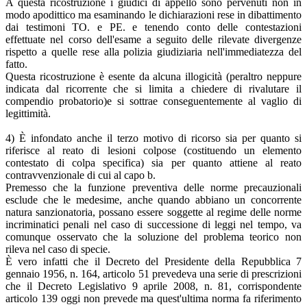
A questa ricostruzione i giudici di appello sono pervenuti non in
modo apodittico ma esaminando le dichiarazioni rese in dibattimento
dai testimoni TO. e PE. e tenendo conto delle contestazioni
effettuate nel corso dell'esame a seguito delle rilevate divergenze
rispetto a quelle rese alla polizia giudiziaria nell'immediatezza del
fatto.
Questa ricostruzione è esente da alcuna illogicità (peraltro neppure
indicata dal ricorrente che si limita a chiedere di rivalutare il
compendio probatorio)e si sottrae conseguentemente al vaglio di
legittimità.
4) È infondato anche il terzo motivo di ricorso sia per quanto si
riferisce al reato di lesioni colpose (costituendo un elemento
contestato di colpa specifica) sia per quanto attiene al reato
contravvenzionale di cui al capo b.
Premesso che la funzione preventiva delle norme precauzionali
esclude che le medesime, anche quando abbiano un concorrente
natura sanzionatoria, possano essere soggette al regime delle norme
incriminatici penali nel caso di successione di leggi nel tempo, va
comunque osservato che la soluzione del problema teorico non
rileva nel caso di specie.
È vero infatti che il Decreto del Presidente della Repubblica 7
gennaio 1956, n. 164, articolo 51 prevedeva una serie di prescrizioni
che il Decreto Legislativo 9 aprile 2008, n. 81, corrispondente
articolo 139 oggi non prevede ma quest'ultima norma fa riferimento