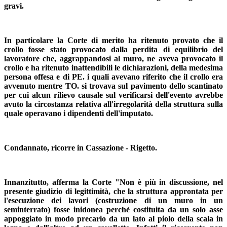
gravi.
In particolare la Corte di merito ha ritenuto provato che il
crollo fosse stato provocato dalla perdita di equilibrio del
lavoratore che, aggrappandosi al muro, ne aveva provocato il
crollo e ha ritenuto inattendibili le dichiarazioni, della medesima
persona offesa e di PE. i quali avevano riferito che il crollo era
avvenuto mentre TO. si trovava sul pavimento dello scantinato
per cui alcun rilievo causale sul verificarsi dell'evento avrebbe
avuto la circostanza relativa all'irregolarità della struttura sulla
quale operavano i dipendenti dell'imputato.
Condannato, ricorre in Cassazione - Rigetto.
Innanzitutto, afferma la Corte "Non è più in discussione, nel
presente giudizio di legittimità, che la struttura approntata per
l'esecuzione dei lavori (costruzione di un muro in un
seminterrato) fosse inidonea perchè costituita da un solo asse
appoggiato in modo precario da un lato al piolo della scala in