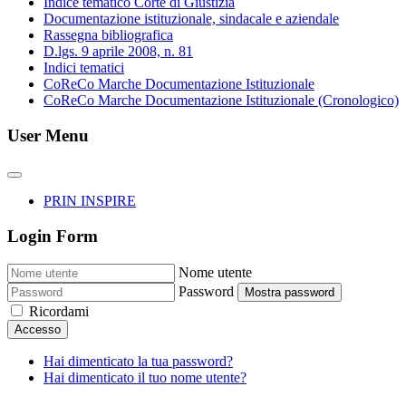
Indice tematico Corte di Giustizia
Documentazione istituzionale, sindacale e aziendale
Rassegna bibliografica
D.lgs. 9 aprile 2008, n. 81
Indici tematici
CoReCo Marche Documentazione Istituzionale
CoReCo Marche Documentazione Istituzionale (Cronologico)
User Menu
PRIN INSPIRE
Login Form
Nome utente
Password
Mostra password
Ricordami
Accesso
Hai dimenticato la tua password?
Hai dimenticato il tuo nome utente?