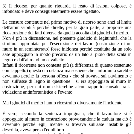
3) Il ricorso, per quanto riguarda il reato di lesioni colpose, è
infondato e deve conseguentemente essere rigettato.
Le censure contenute nel primo motivo di ricorso sono anzi al limite
dell'ammissibilità perchè dirette, per la gran parte, a proporre una
ricostruzione dei fatti diversa da quella accolta dai giudici di merito.
Non è più in discussione, nel presente giudizio di legittimità, che la
struttura approntata per l'esecuzione dei lavori (costruzione di un
muro in un seminterrato) fosse inidonea perchè costituita da un solo
asse appoggiato in modo precario da un lato al piolo della scala in
legno e dall'altro ad un cavalletto.
Infatti il ricorrente non contesta più (a differenza di quanto sostenuto
con l'appello) questa circostanza ma sostiene che l'infortunio sarebbe
avvenuto perchè la persona offesa - che si trovava sul pavimento e
non sull'asse di legno in questione - si era appoggiata al muro in
costruzione, per cui non esisterebbe alcun rapporto causale tra la
violazione antinfortunistica e l'evento.
Ma i giudici di merito hanno ricostruito diversamente l'incidente.
È vero, secondo la sentenza impugnata, che il lavoratore si è
appoggiato al muro in costruzione provocandone la caduta ma ciò è
avvenuto perchè egli, mentre si trovava sull'asse instabile già
descritta, aveva perso l'equilibrio.