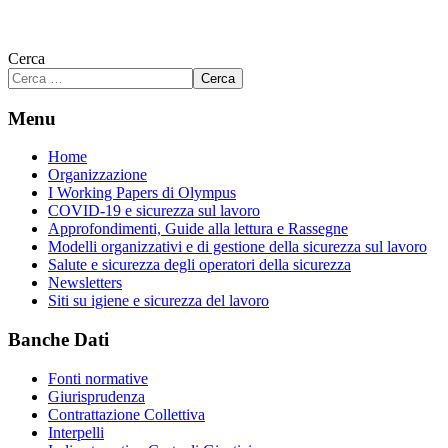
Cerca
Cerca
Menu
Home
Organizzazione
I Working Papers di Olympus
COVID-19 e sicurezza sul lavoro
Approfondimenti, Guide alla lettura e Rassegne
Modelli organizzativi e di gestione della sicurezza sul lavoro
Salute e sicurezza degli operatori della sicurezza
Newsletters
Siti su igiene e sicurezza del lavoro
Banche Dati
Fonti normative
Giurisprudenza
Contrattazione Collettiva
Interpelli