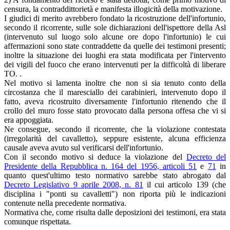
censura, la contraddittorietà e manifesta illogicità della motivazione.
I giudici di merito avrebbero fondato la ricostruzione dell'infortunio,
secondo il ricorrente, sulle sole dichiarazioni dell'ispettore della Asl
(intervenuto sul luogo solo alcune ore dopo l'infortunio) le cui
affermazioni sono state contraddette da quelle dei testimoni presenti;
inoltre la situazione dei luoghi era stata modificata per l'intervento
dei vigili del fuoco che erano intervenuti per la difficoltà di liberare
TO. .
Nel motivo si lamenta inoltre che non si sia tenuto conto della
circostanza che il maresciallo dei carabinieri, intervenuto dopo il
fatto, aveva ricostruito diversamente l'infortunio ritenendo che il
crollo del muro fosse stato provocato dalla persona offesa che vi si
era appoggiata.
Ne consegue, secondo il ricorrente, che la violazione contestata
(irregolarità del cavalletto), seppure esistente, alcuna efficienza
causale aveva avuto sul verificarsi dell'infortunio.
Con il secondo motivo si deduce la violazione del
Decreto del
Presidente della Repubblica n. 164 del 1956, articoli 51
e
71
in
quanto quest'ultimo testo normativo sarebbe stato abrogato dal
Decreto Legislativo 9 aprile 2008, n. 81
il cui articolo 139 (che
disciplina i "ponti su cavalletti") non riporta più le indicazioni
contenute nella precedente normativa.
Normativa che, come risulta dalle deposizioni dei testimoni, era stata
comunque rispettata.