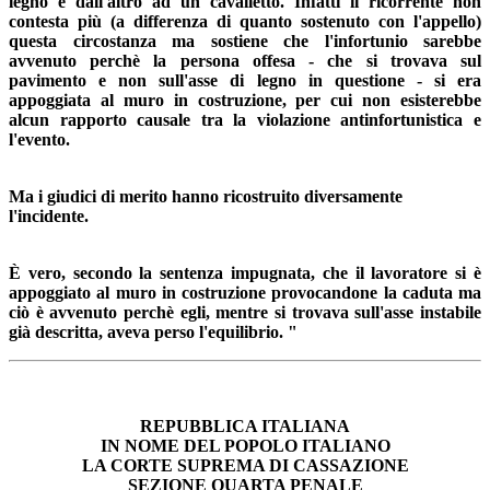
legno e dall'altro ad un cavalletto. Infatti il ricorrente non
contesta più (a differenza di quanto sostenuto con l'appello)
questa circostanza ma sostiene che l'infortunio sarebbe
avvenuto perchè la persona offesa - che si trovava sul
pavimento e non sull'asse di legno in questione - si era
appoggiata al muro in costruzione, per cui non esisterebbe
alcun rapporto causale tra la violazione antinfortunistica e
l'evento.
Ma i giudici di merito hanno ricostruito diversamente
l'incidente.
È vero, secondo la sentenza impugnata, che il lavoratore si è
appoggiato al muro in costruzione provocandone la caduta ma
ciò è avvenuto perchè egli, mentre si trovava sull'asse instabile
già descritta, aveva perso l'equilibrio. "
REPUBBLICA ITALIANA
IN NOME DEL POPOLO ITALIANO
LA CORTE SUPREMA DI CASSAZIONE
SEZIONE QUARTA PENALE