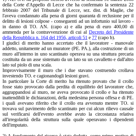
della Corte d'Appello di Lecce che ha confermato la sentenza 22
febbraio 2007 del Tribunale di Lecce, sez. dist. di Maglie, che
l'aveva condannato alla pena di giorni quaranta di reclusione per il
delitto di lesioni colpose - conseguenti ad un infortunio sul lavoro -
in danno di TO. AN. (capo a) e alla pena di euro 400,00 di
ammenda per la contravvenzione di cui al
Decreto del Presidente
della Repubblica n. 164 del 1956, articoli 51
e
77
(capo b).
I giudici di merito hanno accertato che il lavoratore - manovale
addetto, unitamente ad un muratore (PE. PA.), alla costruzione di un
muro all'interno in uno scantinato operava su una struttura precaria
costituita da un asse sistemato da un lato su un cavalletto e dall'altro
lato sul piolo di una scala.
Improvvisamente il muro che i due stavano costruendo crollava
investendo TO. e cagionandogli lesioni gravi.
In particolare la Corte di merito ha ritenuto provato che il crollo
fosse stato provocato dalla perdita di equilibrio del lavoratore che,
aggrappandosi al muro, ne aveva provocato il crollo e ha ritenuto
inattendibili le dichiarazioni, della medesima persona offesa e di PE.
i quali avevano riferito che il crollo era avvenuto mentre TO. si
trovava sul pavimento dello scantinato per cui alcun rilievo causale
sul verificarsi dell'evento avrebbe avuto la circostanza relativa
all'irregolarità della struttura sulla quale operavano i dipendenti
dell'imputato.
2) A fondamento del ricorso è stata dedotta, come primo motivo di