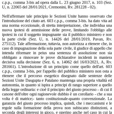
c.p.p., comma 3-bis ad opera dalla L. 23 giugno 2017, n. 103 (Sez.
U, n. 22065 del 28/01/2021, Cremonini, Rv. 281228 - 02).
Nell'affermare tale principio le Sezioni Unite hanno osservato che
l'introduzione del citato art. 603 c.p.p., comma 3-bis. ha dato vita ad
una norma eccezionale, di stretta interpretazione, che individua una
nuova ipotesi di ammissione delle prove, limitando l'obbligo alle
ipotesi in cui il soggetto impugnante sia il pubblico ministero e non
la parte civile (Sez. U, n. 14426 del 28/01/2019, Pavan, Rv.
275112). Tale affermazione, tuttavia, non autorizza a ritenere che, in
caso di impugnazione della sola parte civile, il giudice di appello che
intenda riformare in peius una sentenza di assoluzione non sia
obbligato a rinnovare le prove dichiarative incidenti in maniera
decisiva sulla decisione (Sez. 6, n. 14062 del 16/03/2021, A, Rv.
281661). L'introduzione di un principio come quello dell'art. 603
c.p.p., comma 3-bis, per l'appello del pubblico ministero non osta a
ritenere che il percorso esegetico disegnato dalle sentenze delle
Sezioni Unite Dasgupta e Patalano mantenga una propria vitalità ed
autonomia, in quanto si ispira a principi di rango superiore a quello
della legge ordinaria: e cioè il principio del giusto processo - di cui il
canone dell'oltre ogni ragionevole dubbio è un corollario - che a sua
volta è di matrice;- tanto costituzionale-quanto convenzionale. La
garanzia del giusto processo implica, quindi, che i meccanismi e le
regole sulla formazione della prova non subiscano distinzioni, a
seconda degli interessi in gioco, e operino anche nel caso in cui la