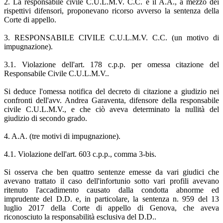
2. La responsabile civile C.U.L.M.V. C.C. e il A.A., a mezzo dei
rispettivi difensori, proponevano ricorso avverso la sentenza della
Corte di appello.
3. RESPONSABILE CIVILE C.U.L.M.V. C.C. (un motivo di
impugnazione).
3.1. Violazione dell'art. 178 c.p.p. per omessa citazione del
Responsabile Civile C.U.L.M.V..
Si deduce l'omessa notifica del decreto di citazione a giudizio nei
confronti dell'avv. Andrea Garaventa, difensore della responsabile
civile C.U.L.M.V., e che ciò aveva determinato la nullità del
giudizio di secondo grado.
4. A.A. (tre motivi di impugnazione).
4.1. Violazione dell'art. 603 c.p.p., comma 3-bis.
Si osserva che ben quattro sentenze emesse da vari giudici che
avevano trattato il caso dell'infortunio sotto vari profili avevano
ritenuto l'accadimento causato dalla condotta abnorme ed
imprudente del D.D. e, in particolare, la sentenza n. 959 del 13
luglio 2017 della Corte di appello di Genova, che aveva
riconosciuto la responsabilità esclusiva del D.D..