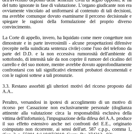
del tutto ignorate in fase di valutazione. L'organo giudicante non era
ovviamente vincolato ad uniformarsi al contenuto di tali decisioni,
ma avrebbe comunque dovuto esaminarne il percorso decisionale e
spiegare le ragioni della formulazione del proprio diverso
convincimento.
La Corte di appello, invero, ha liquidato come mere congetture non
dimostrate e in parte inverosimili - alcune prospettazioni difensive
(recepite nella suindicata sentenza civile) come l'uso del telefono da
parte del D.D. e la non eccessiva rumorosità dell'ambiente di
sottofondo, di intensità tale da non coprire il rumore del cicalino del
carrello e del suo motore, mentre avrebbe dovuto approfonditamente
confrontarsi con tali significativi elementi probatori documentali e
con le ragioni sottese a tali pronunzie.
3.3. Restano assorbiti gli ulteriori motivi del ricorso proposto dal
A.A..
Peraltro, versandosi in ipotesi di accoglimento di un motivo di
ricorso per Cassazione non esclusivamente personale (doglianza
attinente alla valutazione circa la responsabilità esclusiva della
vittima dell'infortunio), l'impugnazione della difesa del A.A. produce
il suo effetto estensivo anche nei confronti del E.E., originario
coimputato non ricorrente, ai sensi dell'art. 587 c.p.p., comma 1,