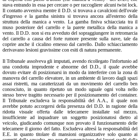
stava entrando in essa per cercare o per raccogliere alcuni twist lock.
Il contatto avveniva mentre il D.D. si trovava a cavalcioni dell'ovale
d'ingresso e la gamba sinistra si trovava ancora all'esterno della
struttura della manica a vento. La gamba finiva schiacciata tra il
muso posteriore del carrello e la parete metallica della manica a
vento. Il D.D. non si era avveduto del sopraggiungere in retromarcia
del carrello a causa del forte rumore presente sulla nave, tale da
coprire anche il cicalino emesso dal carrello. Dallo schiacciamento
derivavano lesioni gravissime con esiti di natura permanente.
Il Tribunale assolveva gli imputati, avendo ricollegato l'infortunio ad
una condotta imprudente e abnorme del D.D., il quale avrebbe
dovuto evitare di posizionarsi in modo da interferire con la zona di
manovra del carrello elevatore, in un ambiente di lavoro dagli spazi
assai ristretti, ma caratterizzati da un movimento del carrello ben
conosciuto, in quanto ripetuto un modo uguale ogni volta nello
stesso breve tragitto necessario per il posizionamento del container.
Il Tribunale escludeva la responsabilità del A.A., il quale non
avrebbe potuto accorgersi della presenza del D.D. in ragione della
ridotta visuale offerta dalle telecamere installate sul mezzo,
insufficiente ad inquadrare un soggetto posizionatosi dietro al
veicolo, giudicando comunque non provato il funzionamento delle
telecamere il giorno del fatto. Escludeva altresì la responsabilità del
E.E. in quanto titolare di mansioni organizzative solo quanto ai
compiti della squadra, ma non di supervisione dei lavori svolti dalla