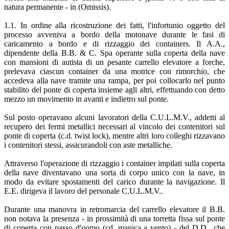
natura permanente - in (Omissis).
1.1. In ordine alla ricostruzione dei fatti, l'infortunio oggetto del
processo avveniva a bordo della motonave durante le fasi di
caricamento a bordo e di rizzaggio dei containers. Il A.A.,
dipendente della B.B. & C. Spa operante sulla coperta della nave
con mansioni di autista di un pesante carrello elevatore a forche,
prelevava ciascun container da una motrice con rimorchio, che
accedeva alla nave tramite una rampa, per poi collocarlo nel punto
stabilito del ponte di coperta insieme agli altri, effettuando con detto
mezzo un movimento in avanti e indietro sul ponte.
Sul posto operavano alcuni lavoratori della C.U.L.M.V., addetti al
recupero dei fermi metallici necessari al vincolo dei contenitori sul
ponte di coperta (c.d. twist lock), mentre altri loro colleghi rizzavano
i contenitori stessi, assicurandoli con aste metalliche.
Attraverso l'operazione di rizzaggio i container impilati sulla coperta
della nave diventavano una sorta di corpo unico con la nave, in
modo da evitare spostamenti del carico durante la navigazione. Il
E.E. dirigeva il lavoro del personale C.U.L.M.V..
Durante una manovra in retromarcia del carrello elevatore il B.B.
non notava la presenza - in prossimità di una torretta fissa sul ponte
di coperta con passo d'uomo (cd. manica a vento) - del D.D., che