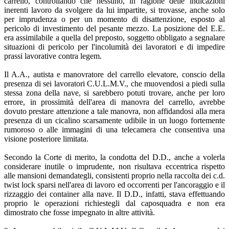
carrello, controllando che nessuno, in ragione delle indicazioni
inerenti lavoro da svolgere da lui impartite, si trovasse, anche solo
per imprudenza o per un momento di disattenzione, esposto al
pericolo di investimento del pesante mezzo. La posizione del E.E.
era assimilabile a quella del preposto, soggetto obbligato a segnalare
situazioni di pericolo per l'incolumità dei lavoratori e di impedire
prassi lavorative contra legem.
Il A.A., autista e manovratore del carrello elevatore, conscio della
presenza di sei lavoratori C.U.L.M.V., che muovendosi a piedi sulla
stessa zona della nave, si sarebbero potuti trovare, anche per loro
errore, in prossimità dell'area di manovra del carrello, avrebbe
dovuto prestare attenzione a tale manovra, non affidandosi alla mera
presenza di un cicalino scarsamente udibile in un luogo fortemente
rumoroso o alle immagini di una telecamera che consentiva una
visione posteriore limitata.
Secondo la Corte di merito, la condotta del D.D., anche a volerla
considerare inutile o imprudente, non risultava eccentrica rispetto
alle mansioni demandategli, consistenti proprio nella raccolta dei c.d.
twist lock sparsi nell'area di lavoro ed occorrenti per l'ancoraggio e il
rizzaggio dei container alla nave. Il D.D., infatti, stava effettuando
proprio le operazioni richiestegli dal caposquadra e non era
dimostrato che fosse impegnato in altre attività.