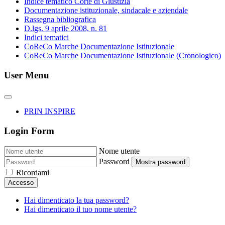
Indice tematico Corte di Giustizia
Documentazione istituzionale, sindacale e aziendale
Rassegna bibliografica
D.lgs. 9 aprile 2008, n. 81
Indici tematici
CoReCo Marche Documentazione Istituzionale
CoReCo Marche Documentazione Istituzionale (Cronologico)
User Menu
PRIN INSPIRE
Login Form
Nome utente
Password
Mostra password
Ricordami
Accesso
Hai dimenticato la tua password?
Hai dimenticato il tuo nome utente?