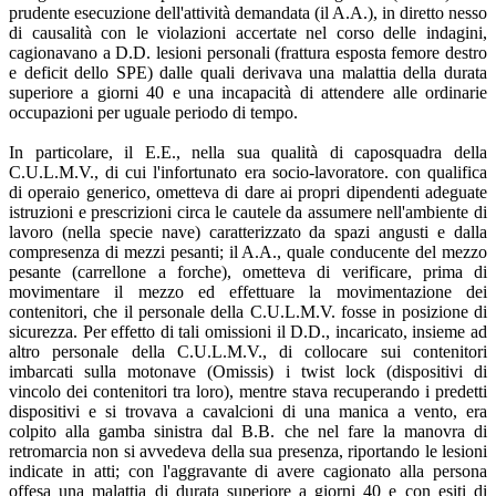
prudente esecuzione dell'attività demandata (il A.A.), in diretto nesso
di causalità con le violazioni accertate nel corso delle indagini,
cagionavano a D.D. lesioni personali (frattura esposta femore destro
e deficit dello SPE) dalle quali derivava una malattia della durata
superiore a giorni 40 e una incapacità di attendere alle ordinarie
occupazioni per uguale periodo di tempo.
In particolare, il E.E., nella sua qualità di caposquadra della
C.U.L.M.V., di cui l'infortunato era socio-lavoratore. con qualifica
di operaio generico, ometteva di dare ai propri dipendenti adeguate
istruzioni e prescrizioni circa le cautele da assumere nell'ambiente di
lavoro (nella specie nave) caratterizzato da spazi angusti e dalla
compresenza di mezzi pesanti; il A.A., quale conducente del mezzo
pesante (carrellone a forche), ometteva di verificare, prima di
movimentare il mezzo ed effettuare la movimentazione dei
contenitori, che il personale della C.U.L.M.V. fosse in posizione di
sicurezza. Per effetto di tali omissioni il D.D., incaricato, insieme ad
altro personale della C.U.L.M.V., di collocare sui contenitori
imbarcati sulla motonave (Omissis) i twist lock (dispositivi di
vincolo dei contenitori tra loro), mentre stava recuperando i predetti
dispositivi e si trovava a cavalcioni di una manica a vento, era
colpito alla gamba sinistra dal B.B. che nel fare la manovra di
retromarcia non si avvedeva della sua presenza, riportando le lesioni
indicate in atti; con l'aggravante di avere cagionato alla persona
offesa una malattia di durata superiore a giorni 40 e con esiti di