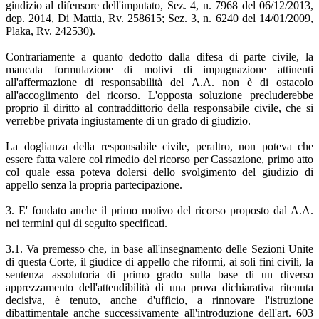
giudizio al difensore dell'imputato, Sez. 4, n. 7968 del 06/12/2013,
dep. 2014, Di Mattia, Rv. 258615; Sez. 3, n. 6240 del 14/01/2009,
Plaka, Rv. 242530).
Contrariamente a quanto dedotto dalla difesa di parte civile, la
mancata formulazione di motivi di impugnazione attinenti
all'affermazione di responsabilità del A.A. non è di ostacolo
all'accoglimento del ricorso. L'opposta soluzione precluderebbe
proprio il diritto al contraddittorio della responsabile civile, che si
verrebbe privata ingiustamente di un grado di giudizio.
La doglianza della responsabile civile, peraltro, non poteva che
essere fatta valere col rimedio del ricorso per Cassazione, primo atto
col quale essa poteva dolersi dello svolgimento del giudizio di
appello senza la propria partecipazione.
3. E' fondato anche il primo motivo del ricorso proposto dal A.A.
nei termini qui di seguito specificati.
3.1. Va premesso che, in base all'insegnamento delle Sezioni Unite
di questa Corte, il giudice di appello che riformi, ai soli fini civili, la
sentenza assolutoria di primo grado sulla base di un diverso
apprezzamento dell'attendibilità di una prova dichiarativa ritenuta
decisiva, è tenuto, anche d'ufficio, a rinnovare l'istruzione
dibattimentale anche successivamente all'introduzione dell'art. 603