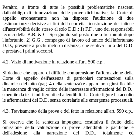
Peraltro, a fronte di tutte le possibili problematiche nascenti
dall'obbligo di rinnovazione delle prove dichiarative, la Corte di
appello erroneamente non ha disposto l'audizione di due
testimonianze decisive ai fini della corretta ricostruzione del fatto e
all'ascrivibilità dello stesso al solo D.D.: 1) F.F., uno dei responsabili
tecnici della B.B. & C. Spa giunto sul posto due o tre minuti dopo
l'infortunio; 2) G.G., compagno di lavoro ed amico dell'infortunato
D.D., presente a pochi metri di distanza, che sentiva l'urlo del D.D.
e prestava i primi soccorsi.
4.2. Vizio di motivazione in relazione all'art. 590 c.p..
Si deduce che appare di difficile comprensione l'affermazione della
Corte di appello dell'assenza di particolari contestazioni sulla
dinamica del fatto (pag. 4 della sentenza) e appare non giustificabile
la mancanza di vaglio critico delle interessate affermazioni del D.D.,
smentite da testi indifferenti ed attendibili. La Corte ligure ha accolto
le affermazioni del D.D. senza correlarle alle emergenze processuali.
4.3. Travisamento della prova e del fatto in relazione all'art. 590 c.p..
Si osserva che la sentenza impugnata costituiva il frutto della
omissione della valutazione di prove attendibili e pacifiche e
dell'adesione alla narrazione del D.D., totalmente ed