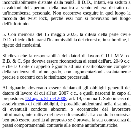
inconciliabilmente distante dalla realtà. Il D.D., infatti, era seduto a
cavalcioni dell'apertura della manica a vento ed era distratto da
un'incombenza personale. Non occorreva eseguire in quel luogo la
raccolta dei twist lock, perchè essi non si trovavano nel luogo
dell'infortunio.
5. Con memoria del 15 maggio 2023, la difesa della parte civile
D.D. chiede dichiararsi l'inammissibilità dei ricorsi o, in subordine, il
rigetto dei medesimi.
Si rileva che la responsabilità dei datori di lavoro C.U.L.M.V. ed
B.B. & C. Spa doveva essere riconosciuta ai sensi dell'art. 2049 c.c.
e che la Corte di appello è giunta ad una disarticolazione completa
della sentenza di primo grado, con argomentazioni assolutamente
precise e coerenti con le risultanze processuali.
Al riguardo, dovevano essere richiamati gli obblighi generali del
datore di lavoro di cui all'art. 2087 c.c., e quelli nascenti in capo al
preposto ex
D.Lgs. n. 81 del 2008
, art. 19, comma 1. Solo in caso di
assolvimento di detti obblighi, è possibile addentrarsi nella disamina
di eventuali condotte abnormi o eccentriche del lavoratore
infortunato, interruttive del nesso di causalità. La condotta omissiva
ben può essere ascritta al preposto se è provata la sua conoscenza di
prassi comportamentali contrarie alle norme antinfortunistiche.