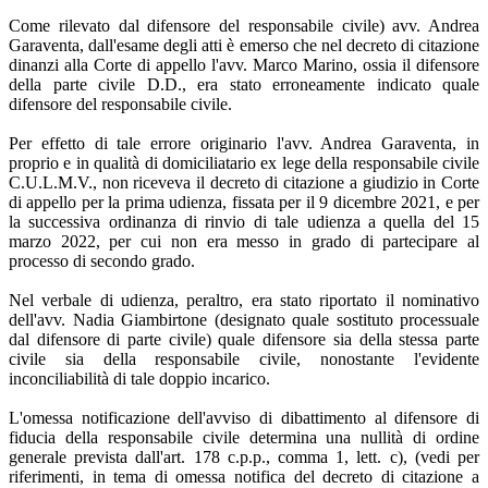
Come rilevato dal difensore del responsabile civile) avv. Andrea
Garaventa, dall'esame degli atti è emerso che nel decreto di citazione
dinanzi alla Corte di appello l'avv. Marco Marino, ossia il difensore
della parte civile D.D., era stato erroneamente indicato quale
difensore del responsabile civile.
Per effetto di tale errore originario l'avv. Andrea Garaventa, in
proprio e in qualità di domiciliatario ex lege della responsabile civile
C.U.L.M.V., non riceveva il decreto di citazione a giudizio in Corte
di appello per la prima udienza, fissata per il 9 dicembre 2021, e per
la successiva ordinanza di rinvio di tale udienza a quella del 15
marzo 2022, per cui non era messo in grado di partecipare al
processo di secondo grado.
Nel verbale di udienza, peraltro, era stato riportato il nominativo
dell'avv. Nadia Giambirtone (designato quale sostituto processuale
dal difensore di parte civile) quale difensore sia della stessa parte
civile sia della responsabile civile, nonostante l'evidente
inconciliabilità di tale doppio incarico.
L'omessa notificazione dell'avviso di dibattimento al difensore di
fiducia della responsabile civile determina una nullità di ordine
generale prevista dall'art. 178 c.p.p., comma 1, lett. c), (vedi per
riferimenti, in tema di omessa notifica del decreto di citazione a