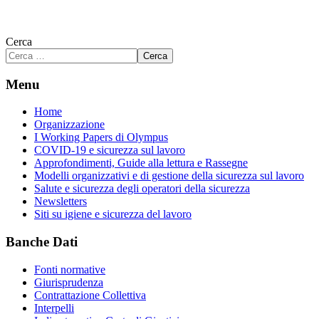
Cerca
Cerca
Menu
Home
Organizzazione
I Working Papers di Olympus
COVID-19 e sicurezza sul lavoro
Approfondimenti, Guide alla lettura e Rassegne
Modelli organizzativi e di gestione della sicurezza sul lavoro
Salute e sicurezza degli operatori della sicurezza
Newsletters
Siti su igiene e sicurezza del lavoro
Banche Dati
Fonti normative
Giurisprudenza
Contrattazione Collettiva
Interpelli