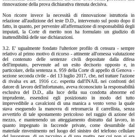
rinnovazione della prova dichiarativa ritenuta decisiva.
Non ricorre invece la necessità di rinnovazione istruttoria in
relazione all'audizione del teste D.D., intervenuto sul posto dopo il
fatto, in quanto, per pervenire all'affermazione di responsabilità degli
imputati, la Corte di merito non ha formulato un giudizio di
inattendibilità delle sue dichiarazioni.
3.2. E' ugualmente fondato l'ulteriore profilo di censura - sempre
relativo al primo motivo di ricorso - attinente all'omessa valutazione
del contenuto delle sentenze civili depositate dalla difesa
dell'imputato, pervenute ad un esito decisorio opposto e, in
particolare, della sentenza n. 959 della Corte di appello di Genova -
sezione seconda civile - del 13 luglio 2017, che, nel trattare l'azione
di rivalsa ex art. 1916 c.c. esperita dall'INAIL nei confronti del
datore di lavoro dell'infortunato, aveva riconosciuto la responsabilità
esclusiva del D.D., alla luce della sua condotta abnorme ed
imprudente, essendosi egli posizionato in modo del tutto
imprevedibile a cavalcioni di una manica a vento verso la quale
stava eseguendo la manovra di retromarcia il carrellista, senza
avvertirlo di tale spostamento pericoloso nel raggio di azione del
mezzo, e mantenendo un atteggiamento distratto dal lavoro, in
quanto impegnato in faccende private, come desumibile dal
materiale rinvenimento nel luogo del sinistro del telefono cellulare
del lavoratore, di un taccuino e di una matita, per cui non si era