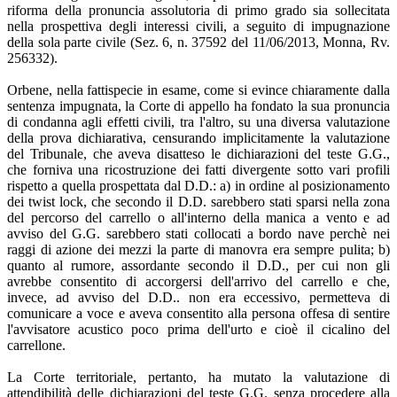
riforma della pronuncia assolutoria di primo grado sia sollecitata
nella prospettiva degli interessi civili, a seguito di impugnazione
della sola parte civile (Sez. 6, n. 37592 del 11/06/2013, Monna, Rv.
256332).
Orbene, nella fattispecie in esame, come si evince chiaramente dalla
sentenza impugnata, la Corte di appello ha fondato la sua pronuncia
di condanna agli effetti civili, tra l'altro, su una diversa valutazione
della prova dichiarativa, censurando implicitamente la valutazione
del Tribunale, che aveva disatteso le dichiarazioni del teste G.G.,
che forniva una ricostruzione dei fatti divergente sotto vari profili
rispetto a quella prospettata dal D.D.: a) in ordine al posizionamento
dei twist lock, che secondo il D.D. sarebbero stati sparsi nella zona
del percorso del carrello o all'interno della manica a vento e ad
avviso del G.G. sarebbero stati collocati a bordo nave perchè nei
raggi di azione dei mezzi la parte di manovra era sempre pulita; b)
quanto al rumore, assordante secondo il D.D., per cui non gli
avrebbe consentito di accorgersi dell'arrivo del carrello e che,
invece, ad avviso del D.D.. non era eccessivo, permetteva di
comunicare a voce e aveva consentito alla persona offesa di sentire
l'avvisatore acustico poco prima dell'urto e cioè il cicalino del
carrellone.
La Corte territoriale, pertanto, ha mutato la valutazione di
attendibilità delle dichiarazioni del teste G.G. senza procedere alla