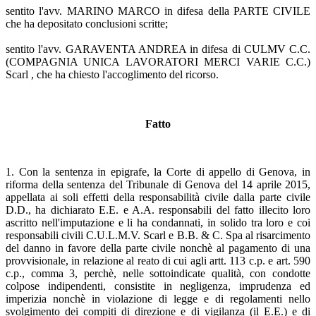
sentito l'avv. MARINO MARCO in difesa della PARTE CIVILE
che ha depositato conclusioni scritte;
sentito l'avv. GARAVENTA ANDREA in difesa di CULMV C.C.
(COMPAGNIA UNICA LAVORATORI MERCI VARIE C.C.)
Scarl , che ha chiesto l'accoglimento del ricorso.
Fatto
1. Con la sentenza in epigrafe, la Corte di appello di Genova, in
riforma della sentenza del Tribunale di Genova del 14 aprile 2015,
appellata ai soli effetti della responsabilità civile dalla parte civile
D.D., ha dichiarato E.E. e A.A. responsabili del fatto illecito loro
ascritto nell'imputazione e li ha condannati, in solido tra loro e coi
responsabili civili C.U.L.M.V. Scarl e B.B. & C. Spa al risarcimento
del danno in favore della parte civile nonchè al pagamento di una
provvisionale, in relazione al reato di cui agli artt. 113 c.p. e art. 590
c.p., comma 3, perchè, nelle sottoindicate qualità, con condotte
colpose indipendenti, consistite in negligenza, imprudenza ed
imperizia nonchè in violazione di legge e di regolamenti nello
svolgimento dei compiti di direzione e di vigilanza (il E.E.) e di