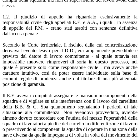
stessa.
1.2. Il giudizio di appello ha riguardato esclusivamente la
responsabilità civile degli appellati E.E. e A.A., i quali - in assenza
di appello del P.M. - erano stati assolti con sentenza definitiva
dall'accusa penale.
Secondo la Corte territoriale, il rischio, dalla cui concretizzazione
derivava l'evento lesivo per il D.D., era ampiamente prevedibile e
previsto dal datore di lavoro committente - al quale tuttavia era
impossibile muovere rimproveri di sorta in questo processo, nel
quale è presente solo come responsabile civile - ma aveva anche
carattere intuitivo, così da poter essere individuato sulla base di
comuni regole di prudenza anche dal titolare di una più attenuata
posizione di garanzia.
Il E.E. aveva i compiti di assegnare le mansioni ai componenti della
squadra e di vigilare su tale interferenza con il lavoro del carrellista
della B.B. & C. Spa quantomeno segnalando i pericoli di tale
situazione alla committenza. Non avendovi provveduto, avrebbe
almeno dovuto concordare con l'autista del mezzo l'operatività della
squadra di lavoratori a piedi e del carrello in differenti zone di lavoro
o prescrivendo ai componenti la squadra di operare in una zona della
nave diversa da quella impegnata di volta in volta dai movimento del