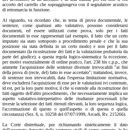
accorto del carrello che sopraggiungeva con il segnalatore acustico
di retromarcia in funzione.
Al riguardo, va ricordato che, in tema di prova documentale, le
sentenze, come qualsiasi atto valutativo, possono considerarsi
documenti, ed essere utilizzati come prova, solo per i fatti
documentali in esse rappresentati (ad esempio, il fatto che un certo
imputato sia stato sottoposto a procedimento penale e che la sua
posizione sia stata definita in un certo modo) e non per il fatto
documentato (la ricostruzione dei fatti e la valutazione probatoria da
parte del giudice); a questa regola logico-sistematica fa eccezione,
per motivi essenzialmente di ordine pratico, l'art. 238 bis c.p.p., che
ammette l'acquisizione delle sentenze divenute irrevocabili "ai fini
della prova di (recte, del) fatto in esse accertato"; trattandosi, invece,
di sentenze non irrevocabili, data l'espressa limitazione normativa,
deve escludersi l'acquisizione di esse per le valutazioni ivi contenute,
id est, per la loro parte motiva; il che si estende alla ricostruzione dei
fatti oggetto dell'altro procedimento, che necessariamente implica un
aspetto valutativo-interpretativo delle risultanze processuali (che
investe la selezione dei fatti ritenuti rilevanti, la loro sequenza logica,
l'accentuazione di questo o quell'aspetto o di questa o quella
circostanza) (Sez. 6, n. 10258 del 07/07/1999, Arcadi, Rv. 215266).
La Corte distrettuale, pur richiamando sinteticamente il dato
dell'avvenuto deposito delle sentenze civili di segno opposto, le ha