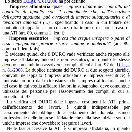
Lo stesso
D.Lgs. n. 81/2008
ha poi definito:
- l'
impresa affidataria
quale
"impresa titolare del contratto del
contratto di appalto con il committente che, nell'esecuzione
dell'opera appaltata, può avvalersi di imprese subappaltatrici o di
lavoratori autonomi (...)"
, specificando il caso in cui titolare del
contratto di appalto sia un consorzio tra imprese ma non il caso di
una ATI (art. 89, comma 1, lett. i);
- l'
impresa esecutrice
:
"impresa che esegue un'opera o parte di
essa impegnando proprie risorse umane e materiali"
(art. 89,
comma 1, lett. i-bis).
È evidente quindi che il DURC vada verificato anche rispetto alle
imprese affidatarie, ancorché non esecutrici, in quanto le stesse
devono come minimo assolvere i compiti di cui all'art. 97 del
D.Lgs.
n. 81/2008
. La duplice richiesta del DURC ai due soggetti giuridici
coinvolti nell'appalto (impresa affidataria e impresa esecutrice) è
motivata proprio dalla circostanza che l'impresa affidataria, anche
nel caso in cui voglia affidare i lavori in subappalto, deve comunque
utilizzare del personale per l'assolvimento dei compiti di cui al
predetto art. 97.
La verifica del DURC delle imprese costituenti la ATI, prima
dell'affidamento dei lavori, è quindi indispensabile per
l'assolvimento dell'obbligo di accertamento dell'idoneità tecnico
professionale delle imprese affidatarie che nella fase iniziale sono le
uniche imprese che dovrebbero eseguire i lavori.
Nelle fasi successive la ATI è si impresa affidataria, in quanto