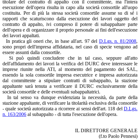
titolare del contratto di appalto con il committente, ma l'intera
esecuzione dell'opera risulta in capo alla società consortile all'uopo
costituita. Per di più la stessa società consortile assume su di sé i
rapporti che scaturiscono dalla esecuzione dei lavori oggetto del
contratto di appalto, ivi compreso il potere di subappaltare parte
dell'opera e di organizzare il proprio personale ai fini dell'esecuzione
dei lavori appaltati.
In pratica gli oneri che, in base all'art. 97 del
D.Lgs. n. 81/2008
,
sono propri dell'impresa affidataria, nel caso di specie vengono ad
essere assunti dalla consortile.
Si può quindi concludere che in tal caso, seppure all'atto
dell'affidamento dei lavori la verifica del DURC deve interessare le
imprese riunite nella ATI, al momento del pagamento dei SAL,
essendo la sola consortile impresa esecutrice e impresa autorizzata
dal committente a stipulare contratti di subappalto, la stazione
appaltante sarà tenuta a verificare il DURC esclusivamente della
società consortile e delle eventuali subappaltatrici.
In tal senso va dunque evidenziata la necessità, da parte della
stazione appaltante, di verificare la titolarità esclusiva della consortile
- quale società autorizzata a ricorrere ai sensi dell'art. 118 del
D.Lgs.
n. 163/2006
al subappalto - di tutta l'esecuzione dell'opera.
IL DIRETTORE GENERALE
(f.to Paolo Pennesi)