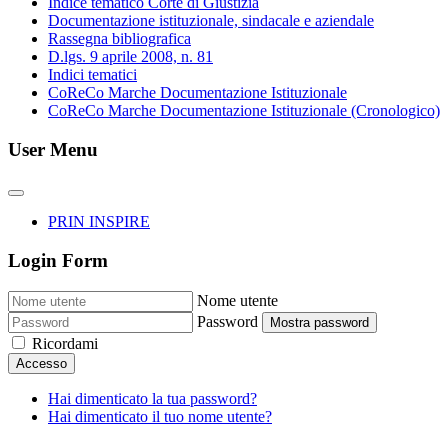
Indice tematico Corte di Giustizia
Documentazione istituzionale, sindacale e aziendale
Rassegna bibliografica
D.lgs. 9 aprile 2008, n. 81
Indici tematici
CoReCo Marche Documentazione Istituzionale
CoReCo Marche Documentazione Istituzionale (Cronologico)
User Menu
PRIN INSPIRE
Login Form
Nome utente
Password
Mostra password
Ricordami
Accesso
Hai dimenticato la tua password?
Hai dimenticato il tuo nome utente?