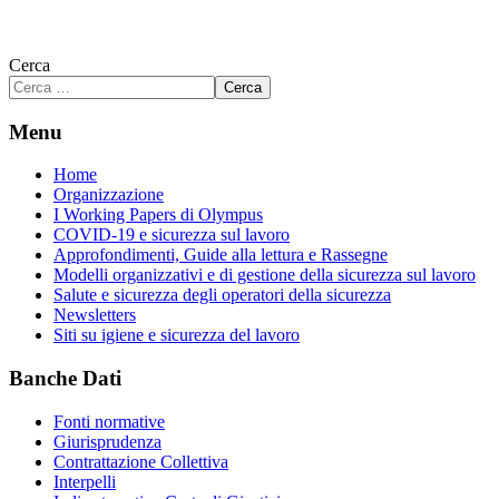
Cerca
Cerca
Menu
Home
Organizzazione
I Working Papers di Olympus
COVID-19 e sicurezza sul lavoro
Approfondimenti, Guide alla lettura e Rassegne
Modelli organizzativi e di gestione della sicurezza sul lavoro
Salute e sicurezza degli operatori della sicurezza
Newsletters
Siti su igiene e sicurezza del lavoro
Banche Dati
Fonti normative
Giurisprudenza
Contrattazione Collettiva
Interpelli