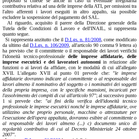
proposito si chiede se anche in caso di eventuale irregolarità
contributiva relativa ad una delle imprese della ATI, per omissioni tra
l'altro afferenti i lavori eseguiti in altro appalto, sia possibile
escludere la sospensione del pagamento del SAL.
Al riguardo, acquisito il parere della Direzione generale della
Tutela delle Condizioni di Lavoro e dell'INAIL, si rappresenta
quanto segue.
Si rappresenta anzitutto che il
D.Lgs. n. 81/2008
, come modificato
da ultimo dal
D.Lgs. n. 106/2009
, all'articolo 90 comma 9 lettera a)
ha previsto che il committente o il responsabile dei lavori verifichi
l'idoneità tecnico-professionale
delle imprese affidatarie, delle
imprese esecutrici e dei lavoratori autonomi
in relazione alle
funzioni o ai lavori da affidare, con le modalità di cui all'allegato
XVII. L'allegato XVII al punto 01 prevede che:
"le imprese
affidatarie dovranno indicare al committente o al responsabile dei
lavori almeno il nominativo del soggetto o i nominativi dei soggetti
della propria impresa, con le specifiche mansioni, incaricati per
l'assolvimento dei compiti di cui all'articolo 97"
; al successivo punto
1 si prevede che:
"ai fini della verifica dell'idoneità tecnico
professionale le imprese esecutrici nonché le imprese affidatarie, ove
utilizzino anche proprio personale, macchine o attrezzature per
l'esecuzione dell'opera appaltata, dovranno esibire al committente o
al responsabile dei lavori almeno (...) c) documento unico di
regolarità contributiva di cui al Decreto Ministeriale 24 ottobre
2007"
.