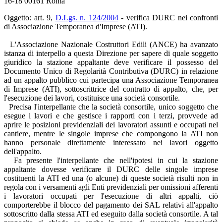
16-18 00161 Roma
Oggetto: art. 9,
D.Lgs. n. 124/2004
- verifica DURC nei confronti
di Associazione Temporanea d'Imprese (ATI).
L'Associazione Nazionale Costruttori Edili (ANCE) ha avanzato
istanza di interpello a questa Direzione per sapere di quale soggetto
giuridico la stazione appaltante deve verificare il possesso del
Documento Unico di Regolarità Contributiva (DURC) in relazione
ad un appalto pubblico cui partecipa una Associazione Temporanea
di Imprese (ATI), sottoscrittrice del contratto di appalto, che, per
l'esecuzione dei lavori, costituisce una società consortile.
Precisa l'interpellante che la società consortile, unico soggetto che
esegue i lavori e che gestisce i rapporti con i terzi, provvede ad
aprire le posizioni previdenziali dei lavoratori assunti e occupati nel
cantiere, mentre le singole imprese che compongono la ATI non
hanno personale direttamente interessato nei lavori oggetto
dell'appalto.
Fa presente l'interpellante che nell'ipotesi in cui la stazione
appaltante dovesse verificare il DURC delle singole imprese
costituenti la ATI ed una (o alcune) di queste società risulti non in
regola con i versamenti agli Enti previdenziali per omissioni afferenti
i lavoratori occupati per l'esecuzione di altri appalti, ciò
comporterebbe il blocco del pagamento dei SAL relativi all'appalto
sottoscritto dalla stessa ATI ed eseguito dalla società consortile. A tal