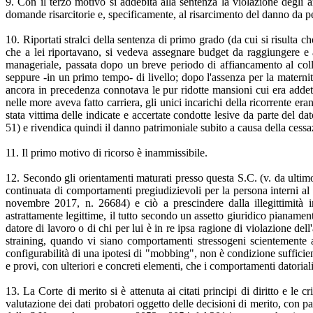
9. Con il terzo motivo si addebita alla sentenza la violazione degli ar
domande risarcitorie e, specificamente, al risarcimento del danno da p
10. Riportati stralci della sentenza di primo grado (da cui si risulta ch
che a lei riportavano, si vedeva assegnare budget da raggiungere e a
manageriale, passata dopo un breve periodo di affiancamento al colle
seppure -in un primo tempo- di livello; dopo l'assenza per la maternità
ancora in precedenza connotava le pur ridotte mansioni cui era addetta
nelle more aveva fatto carriera, gli unici incarichi della ricorrente era
stata vittima delle indicate e accertate condotte lesive da parte del d
51) e rivendica quindi il danno patrimoniale subito a causa della cessa
11. Il primo motivo di ricorso è inammissibile.
12. Secondo gli orientamenti maturati presso questa S.C. (v. da ultimo
continuata di comportamenti pregiudizievoli per la persona interni al
novembre 2017, n. 26684) e ciò a prescindere dalla illegittimità i
astrattamente legittime, il tutto secondo un assetto giuridico pianamen
datore di lavoro o di chi per lui è in re ipsa ragione di violazione dell'
straining, quando vi siano comportamenti stressogeni scientemente at
configurabilità di una ipotesi di "mobbing", non è condizione sufficient
e provi, con ulteriori e concreti elementi, che i comportamenti datorial
13. La Corte di merito si è attenuta ai citati principi di diritto e le
valutazione dei dati probatori oggetto delle decisioni di merito, con part