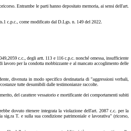
roricorso. Entrambe le parti hanno depositato memoria, ai sensi dell'art.
0 bis.1 c.p.c., come modificato dal D.Lgs. n. 149 del 2022.
2049,2059 c.c., degli artt. 113 e 116 c.p.c. nonché omessa, insufficiente
re di lavoro per la condotta mobbizzante e al mancato accoglimento delle
ente, divenuta in modo specifico destinataria di "aggressioni verbali,
ircostanze tutte desumibili dalle testimonianze raccolte.
merito, del carattere vessatorio e mortificante dei comportamenti subiti
bbe dovuto ritenere integrata la violazione dell'art. 2087 c.c. per la
la sig.ra T. e sulla sua condizione patrimoniale e lavorativa" (ricorso,