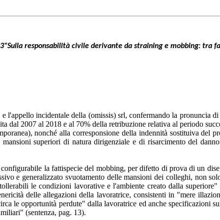
Sulla responsabilità civile derivante da straining e mobbing: tra fatt
. e l'appello incidentale della (omissis) srl, confermando la pronuncia 
 dal 2007 al 2018 e al 70% della retribuzione relativa al periodo succes
mporanea), nonché alla corresponsione della indennità sostituiva del pr
 mansioni superiori di natura dirigenziale e di risarcimento del dann
 configurabile la fattispecie del mobbing, per difetto di prova di un dis
ssivo e generalizzato svuotamento delle mansioni dei colleghi, non solo
tollerabili le condizioni lavorative e l'ambiente creato dalla superiore
ricità delle allegazioni della lavoratrice, consistenti in "mere illazion
rca le opportunità perdute" dalla lavoratrice ed anche specificazioni sul
iliari" (sentenza, pag. 13).