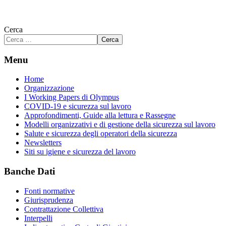
Cerca
Cerca
Menu
Home
Organizzazione
I Working Papers di Olympus
COVID-19 e sicurezza sul lavoro
Approfondimenti, Guide alla lettura e Rassegne
Modelli organizzativi e di gestione della sicurezza sul lavoro
Salute e sicurezza degli operatori della sicurezza
Newsletters
Siti su igiene e sicurezza del lavoro
Banche Dati
Fonti normative
Giurisprudenza
Contrattazione Collettiva
Interpelli