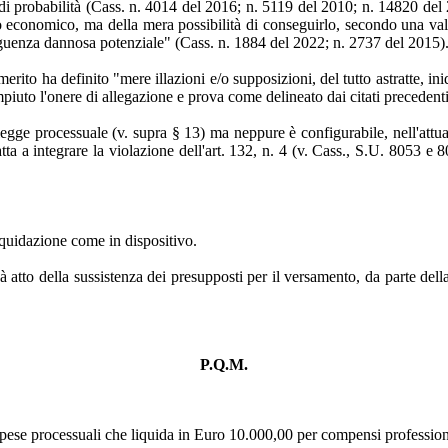
i probabilità (Cass. n. 4014 del 2016; n. 5119 del 2010; n. 14820 del 
o economico, ma della mera possibilità di conseguirlo, secondo una val
seguenza dannosa potenziale" (Cass. n. 1884 del 2022; n. 2737 del 2015)
merito ha definito "mere illazioni e/o supposizioni, del tutto astratte, i
uto l'onere di allegazione e prova come delineato dai citati precedenti 
legge processuale (v. supra § 13) ma neppure è configurabile, nell'attua
 atta a integrare la violazione dell'art. 132, n. 4 (v. Cass., S.U. 8053 e
iquidazione come in dispositivo.
atto della sussistenza dei presupposti per il versamento, da parte della r
.
P.Q.M.
 spese processuali che liquida in Euro 10.000,00 per compensi professiona