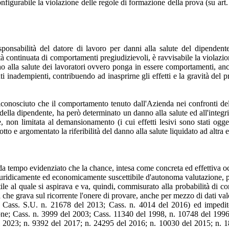
figurabile la violazione delle regole di formazione della prova (su art
sponsabilità del datore di lavoro per danni alla salute del dipende
ità continuata di comportamenti pregiudizievoli, è ravvisabile la violazion
alla salute dei lavoratori ovvero ponga in essere comportamenti, anche 
inadempienti, contribuendo ad inasprirne gli effetti e la gravità del pr
riconosciuto che il comportamento tenuto dall'Azienda nei confronti del
ella dipendente, ha però determinato un danno alla salute ed all'integrità
 non limitata al demansionamento (i cui effetti lesivi sono stati ogge
to e argomentato la riferibilità del danno alla salute liquidato ad altra e
a tempo evidenziato che la chance, intesa come concreta ed effettiva o
 giuridicamente ed economicamente suscettibile d'autonoma valutazione, p
utile al quale si aspirava e va, quindi, commisurato alla probabilità di 
he grava sul ricorrente l'onere di provare, anche per mezzo di dati valor
3; Cass. S.U. n. 21678 del 2013; Cass. n. 4014 del 2016) ed impedito d
ne; Cass. n. 3999 del 2003; Cass. 11340 del 1998, n. 10748 del 1996).
 del 2023; n. 9392 del 2017; n. 24295 del 2016; n. 10030 del 2015; n. 1