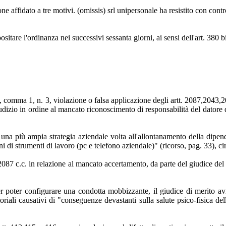
ne affidato a tre motivi. (omissis) srl unipersonale ha resistito con cont
positare l'ordinanza nei successivi sessanta giorni, ai sensi dell'art. 38
c., comma 1, n. 3, violazione o falsa applicazione degli artt. 2087,2043,
 giudizio in ordine al mancato riconoscimento di responsabilità del dato
na più ampia strategia aziendale volta all'allontanamento della dipend
oni di strumenti di lavoro (pc e telefono aziendale)" (ricorso, pag. 33), c
 2087 c.c. in relazione al mancato accertamento, da parte del giudice del 
 poter configurare una condotta mobbizzante, il giudice di merito avre
oriali causativi di "conseguenze devastanti sulla salute psico-fisica del