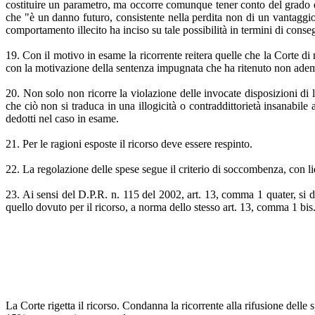
costituire un parametro, ma occorre comunque tener conto del grado d
che "è un danno futuro, consistente nella perdita non di un vantaggi
comportamento illecito ha inciso su tale possibilità in termini di con
19. Con il motivo in esame la ricorrente reitera quelle che la Corte di 
con la motivazione della sentenza impugnata che ha ritenuto non adempi
20. Non solo non ricorre la violazione delle invocate disposizioni di 
che ciò non si traduca in una illogicità o contraddittorietà insanabile
dedotti nel caso in esame.
21. Per le ragioni esposte il ricorso deve essere respinto.
22. La regolazione delle spese segue il criterio di soccombenza, con l
23. Ai sensi del D.P.R. n. 115 del 2002, art. 13, comma 1 quater, si dà 
quello dovuto per il ricorso, a norma dello stesso art. 13, comma 1 bis
La Corte rigetta il ricorso. Condanna la ricorrente alla rifusione delle