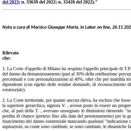
del 2023
; n. 33639 del 2022; n. 33428 del 2022)."
Nota a cura di Marsico Giuseppe Maria, in Labor on line, 26.11.2023"
Rilevato
che:
1. La Corte d'appello di Milano ha respinto l'appello principale di T.P
del danno da demansionamento (pari al 30% della retribuzione percepita
percentuali e con personalizzazione al 40%, oltre che per inabilità te
dipendente (con rigetto delle residue domande, di riconoscimento di
esistenziale).
2. La Corte territoriale, per quanto ancora rileva, ha escluso che fosse
la superiore gerarchica, signora V. , avesse posto in essere un progre
che, al pari della T. , avevano rassegnato le dimissioni ritenendo "in
perdita di chance (preteso fino alla data del pensionamento) per la gene
risarcimento del danno esistenziale mancando qualsiasi "indicazione ci
aspirazioni, su come sono cambiate, se sono cambiate, le dinamiche fam