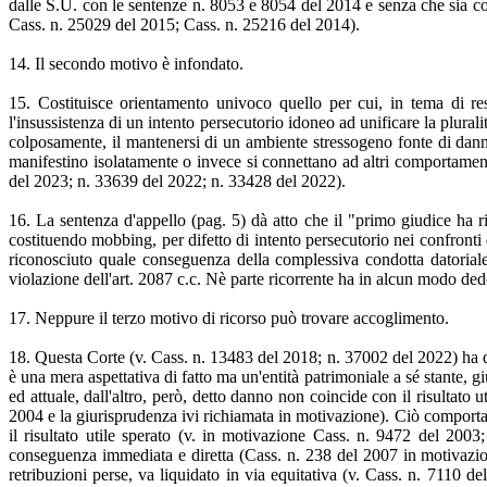
dalle S.U. con le sentenze n. 8053 e 8054 del 2014 e senza che sia con
Cass. n. 25029 del 2015; Cass. n. 25216 del 2014).
14. Il secondo motivo è infondato.
15. Costituisce orientamento univoco quello per cui, in tema di re
l'insussistenza di un intento persecutorio idoneo ad unificare la plural
colposamente, il mantenersi di un ambiente stressogeno fonte di danno 
manifestino isolatamente o invece si connettano ad altri comportamenti 
del 2023; n. 33639 del 2022; n. 33428 del 2022).
16. La sentenza d'appello (pag. 5) dà atto che il "primo giudice ha 
costituendo mobbing, per difetto di intento persecutorio nei confronti d
riconosciuto quale conseguenza della complessiva condotta datoriale,
violazione dell'art. 2087 c.c. Nè parte ricorrente ha in alcun modo dedot
17. Neppure il terzo motivo di ricorso può trovare accoglimento.
18. Questa Corte (v. Cass. n. 13483 del 2018; n. 37002 del 2022) ha d
è una mera aspettativa di fatto ma un'entità patrimoniale a sé stante,
ed attuale, dall'altro, però, detto danno non coincide con il risultato 
2004 e la giurisprudenza ivi richiamata in motivazione). Ciò comporta c
il risultato utile sperato (v. in motivazione Cass. n. 9472 del 200
conseguenza immediata e diretta (Cass. n. 238 del 2007 in motivazio
retribuzioni perse, va liquidato in via equitativa (v. Cass. n. 7110