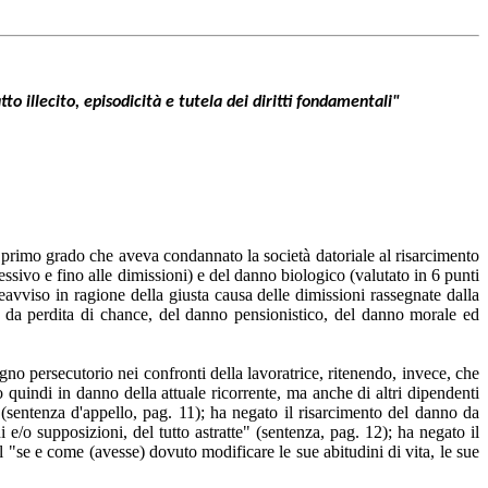
o illecito, episodicità e tutela dei diritti fondamentali"
di primo grado che aveva condannato la società datoriale al risarcimento
sivo e fino alle dimissioni) e del danno biologico (valutato in 6 punti
eavviso in ragione della giusta causa delle dimissioni rassegnate dalla
o da perdita di chance, del danno pensionistico, del danno morale ed
egno persecutorio nei confronti della lavoratrice, ritenendo, invece, che
 quindi in danno della attuale ricorrente, ma anche di altri dipendenti
" (sentenza d'appello, pag. 11); ha negato il risarcimento del danno da
i e/o supposizioni, del tutto astratte" (sentenza, pag. 12); ha negato il
 "se e come (avesse) dovuto modificare le sue abitudini di vita, le sue