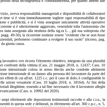
 profilo della incongruenza e contraddittorietà, per quanto attiene alle
ervizio, aveva responsabilità manageriali e disponibilità di collaboratori
t time si è vista immediatamente togliere ogni responsabilità di tipo
ne e pubblicità, e si è vista assegnare unicamente attività operative
ricorrente si è ulteriormente aggravato, venendole tolta l'autonomia che
stata assegnata alla struttura della sig.ra L. , già sua sottoposta che
rso pagg. 49-50), la ricorrente sostiene essere "evidente che se non fosse
 aziendali, perlomeno continuare a svolgere il suo ruolo" (ricorso, pag.
 da giusta causa.
lavorativo ove ricorra l'elemento obiettivo, integrato da una pluralità
 nei confronti della vittima (Cass. 21 maggio 2018, n. 12437; Cass. 10
one intenzionale colora in senso illecito anche condotte altrimenti
azione intenzionale di un danno alla persona del lavoratore da parte del
i effetti di cui all'art. 1225 c.c. per il caso di dolo; è configurabile lo
lle azioni vessatorie (Cass. 10 luglio 2018, n. 18164). Ai fini della
iali illegittime, essendo a tal fine necessario che il lavoratore alleghi
prevaricazione (Cass. n. 10992 del 2020).
mpi riferimenti alle deposizioni testimoniali raccolte e alla c.t.u., la
ntiti in questa sede e delineati, in riferimento all'art. 360 c.p.c., n. 5,