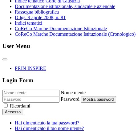
Indice tematico Corte di Giustizia
Documentazione istituzionale, sindacale e aziendale
Rassegna bibliografica
D.lgs. 9 aprile 2008, n. 81
Indici tematici
CoReCo Marche Documentazione Istituzionale
CoReCo Marche Documentazione Istituzionale (Cronologico)
User Menu
PRIN INSPIRE
Login Form
Nome utente
Password
Mostra password
Ricordami
Accesso
Hai dimenticato la tua password?
Hai dimenticato il tuo nome utente?