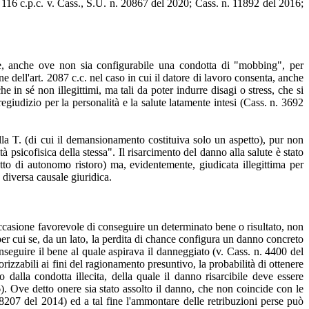
. 116 c.p.c. v. Cass., S.U. n. 20867 del 2020; Cass. n. 11892 del 2016;
nte, anche ove non sia configurabile una condotta di "mobbing", per
e dell'art. 2087 c.c. nel caso in cui il datore di lavoro consenta, anche
in sé non illegittimi, ma tali da poter indurre disagi o stress, che si
egiudizio per la personalità e la salute latamente intesi (Cass. n. 3692
la T. (di cui il demansionamento costituiva solo un aspetto), pur non
 psicofisica della stessa". Il risarcimento del danno alla salute è stato
tto di autonomo ristoro) ma, evidentemente, giudicata illegittima per
 diversa causale giuridica.
ccasione favorevole di conseguire un determinato bene o risultato, non
er cui se, da un lato, la perdita di chance configura un danno concreto
conseguire il bene al quale aspirava il danneggiato (v. Cass. n. 4400 del
izzabili ai fini del ragionamento presuntivo, la probabilità di ottenere
alla condotta illecita, della quale il danno risarcibile deve essere
 Ove detto onere sia stato assolto il danno, che non coincide con le
8207 del 2014) ed a tal fine l'ammontare delle retribuzioni perse può