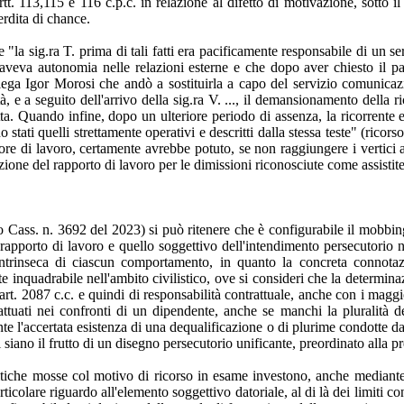
tt. 113,115 e 116 c.p.c. in relazione al difetto di motivazione, sotto il
erdita di chance.
e "la sig.ra T. prima di tali fatti era pacificamente responsabile di un s
veva autonomia nelle relazioni esterne e che dopo aver chiesto il par
ga Igor Morosi che andò a sostituirla a capo del servizio comunicazio
, e a seguito dell'arrivo della sig.ra V. ..., il demansionamento della 
. Quando infine, dopo un ulteriore periodo di assenza, la ricorrente era 
no stati quelli strettamente operativi e descritti dalla stessa teste" (rico
atore di lavoro, certamente avrebbe potuto, se non raggiungere i vertici
zione del rapporto di lavoro per le dimissioni riconosciute come assistite
 Cass. n. 3692 del 2023) si può ritenere che è configurabile il mobbing 
 rapporto di lavoro e quello soggettivo dell'intendimento persecutorio
ntrinseca di ciascun comportamento, in quanto la concreta connotazi
te inquadrabile nell'ambito civilistico, ove si consideri che la determin
art. 2087 c.c. e quindi di responsabilità contrattuale, anche con i maggior
tuati nei confronti di un dipendente, anche se manchi la pluralità de
e l'accertata esistenza di una dequalificazione o di plurime condotte dator
i siano il frutto di un disegno persecutorio unificante, preordinato alla 
 critiche mosse col motivo di ricorso in esame investono, anche mediante a
icolare riguardo all'elemento soggettivo datoriale, al di là dei limiti conse