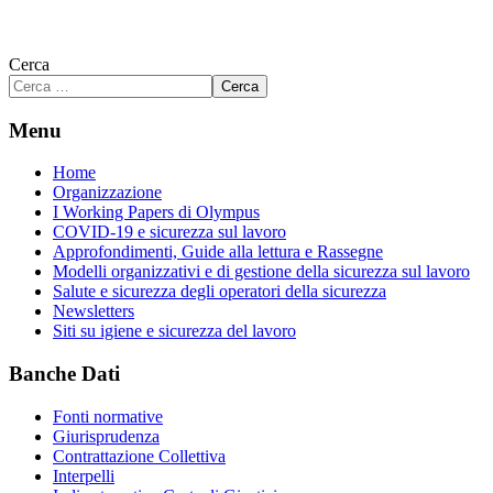
Cerca
Cerca
Menu
Home
Organizzazione
I Working Papers di Olympus
COVID-19 e sicurezza sul lavoro
Approfondimenti, Guide alla lettura e Rassegne
Modelli organizzativi e di gestione della sicurezza sul lavoro
Salute e sicurezza degli operatori della sicurezza
Newsletters
Siti su igiene e sicurezza del lavoro
Banche Dati
Fonti normative
Giurisprudenza
Contrattazione Collettiva
Interpelli