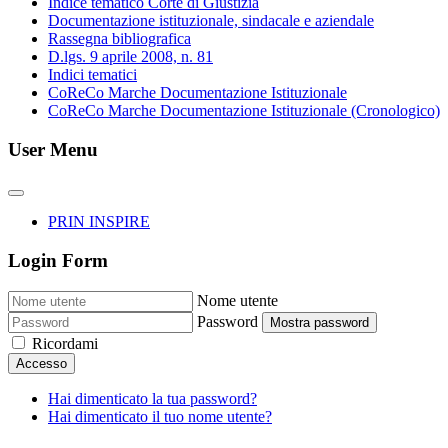
Indice tematico Corte di Giustizia
Documentazione istituzionale, sindacale e aziendale
Rassegna bibliografica
D.lgs. 9 aprile 2008, n. 81
Indici tematici
CoReCo Marche Documentazione Istituzionale
CoReCo Marche Documentazione Istituzionale (Cronologico)
User Menu
PRIN INSPIRE
Login Form
Nome utente
Password
Mostra password
Ricordami
Accesso
Hai dimenticato la tua password?
Hai dimenticato il tuo nome utente?