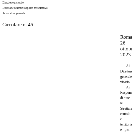
Direzione generale
Direzione centrale rapporto assicurativo
Avvocatura generale
Circolare n. 45
Roma
26
ottob
2023
Al
Direttor
generale
vicario
Ai
Respons
di tutte
le
Struttur
centrali
e
territoria
e p.c.