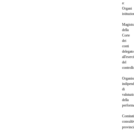
a:
Organi
istituzio
Magistr
della
Corte
dei
conti
delegato
all'eserc
del
controll
Organi
indipend
di
valutazi
della
perform
Comitati
consulti
provinci