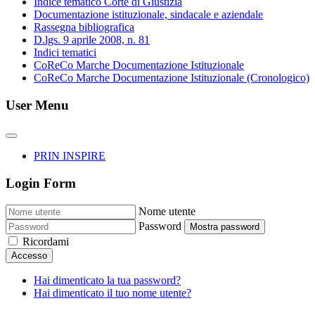
Indice tematico Corte di Giustizia
Documentazione istituzionale, sindacale e aziendale
Rassegna bibliografica
D.lgs. 9 aprile 2008, n. 81
Indici tematici
CoReCo Marche Documentazione Istituzionale
CoReCo Marche Documentazione Istituzionale (Cronologico)
User Menu
PRIN INSPIRE
Login Form
Nome utente
Password
Mostra password
Ricordami
Accesso
Hai dimenticato la tua password?
Hai dimenticato il tuo nome utente?