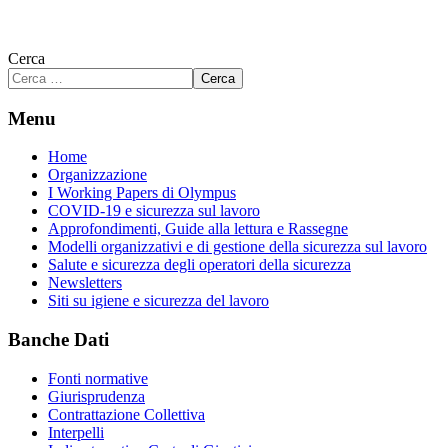
Cerca
Cerca
Menu
Home
Organizzazione
I Working Papers di Olympus
COVID-19 e sicurezza sul lavoro
Approfondimenti, Guide alla lettura e Rassegne
Modelli organizzativi e di gestione della sicurezza sul lavoro
Salute e sicurezza degli operatori della sicurezza
Newsletters
Siti su igiene e sicurezza del lavoro
Banche Dati
Fonti normative
Giurisprudenza
Contrattazione Collettiva
Interpelli