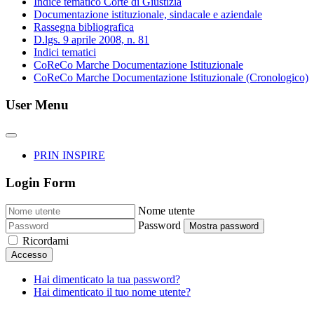
Indice tematico Corte di Giustizia
Documentazione istituzionale, sindacale e aziendale
Rassegna bibliografica
D.lgs. 9 aprile 2008, n. 81
Indici tematici
CoReCo Marche Documentazione Istituzionale
CoReCo Marche Documentazione Istituzionale (Cronologico)
User Menu
PRIN INSPIRE
Login Form
Nome utente
Password
Mostra password
Ricordami
Accesso
Hai dimenticato la tua password?
Hai dimenticato il tuo nome utente?