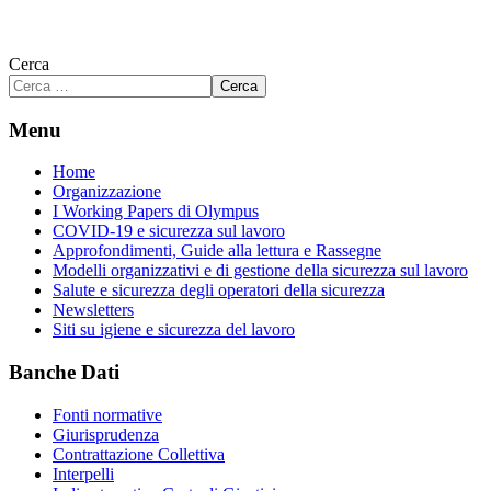
Cerca
Cerca
Menu
Home
Organizzazione
I Working Papers di Olympus
COVID-19 e sicurezza sul lavoro
Approfondimenti, Guide alla lettura e Rassegne
Modelli organizzativi e di gestione della sicurezza sul lavoro
Salute e sicurezza degli operatori della sicurezza
Newsletters
Siti su igiene e sicurezza del lavoro
Banche Dati
Fonti normative
Giurisprudenza
Contrattazione Collettiva
Interpelli