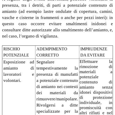
presenza, tra i detriti, di parti a potenziale contenuto di
amianto (ad esempio lastre ondulate di copertura, camini,
vasche e cisterne in frammenti o anche per pezzi interi): in
questo caso occorre evitare smaltimenti inidonei e
consultare ditte autorizzate allo smaltimento dell’amianto, e,
nel caso, l’organo di vigilanza.
RISCHIO
ADEMPIMENTO
IMPRUDENZE
POTENZIALE
CORRETTO
DA EVITARE
Effettuare la
Esposizione ad
Segnalare
rimozione di
amianto di
tempestivamente la
materiali a
lavoratori e
presenza di manufatti
potenziale
volontari.
a potenziale contenuto
contenuto di
di amianto nei contesti
amianto senza
idonei dispositivi
dei materiali da
di protezione
rimuovere/manipolare.
individuale, in
Rivolgersi a ditte
promiscuità con
specializzate per la
altri rifiuti e nel