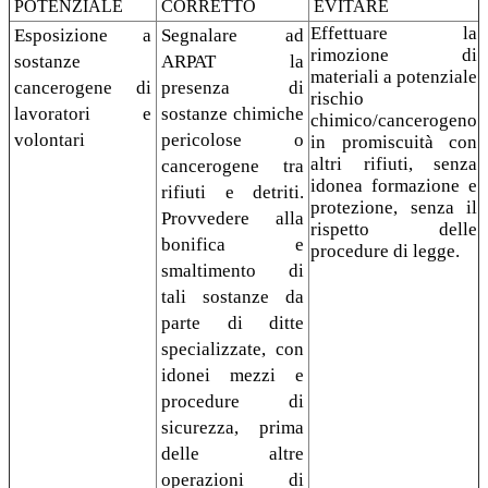
POTENZIALE
CORRETTO
EVITARE
Effettuare la
Esposizione a
Segnalare ad
rimozione di
sostanze
ARPAT la
materiali a potenziale
cancerogene di
presenza di
rischio
lavoratori e
sostanze chimiche
chimico/cancerogeno
volontari
pericolose o
in promiscuità con
altri rifiuti, senza
cancerogene tra
idonea formazione e
rifiuti e detriti.
protezione, senza il
Provvedere alla
rispetto delle
bonifica e
procedure di legge.
smaltimento di
tali sostanze da
parte di ditte
specializzate, con
idonei mezzi e
procedure di
sicurezza, prima
delle altre
operazioni di