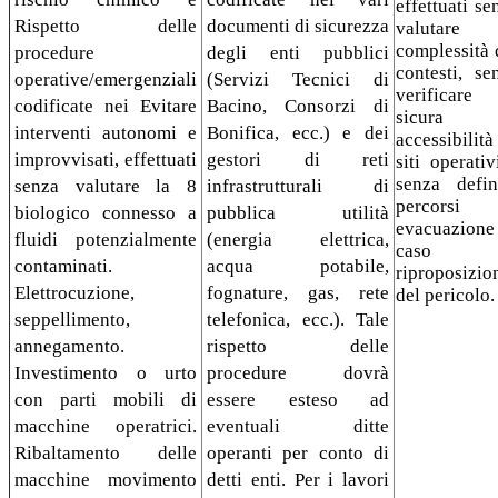
effettuati se
Rispetto delle
documenti di sicurezza
valutare 
complessità 
procedure
degli enti pubblici
contesti, se
operative/emergenziali
(Servizi Tecnici di
verificare
codificate nei Evitare
Bacino, Consorzi di
sicura
interventi autonomi e
Bonifica, ecc.) e dei
accessibilità
improvvisati, effettuati
gestori di reti
siti operativ
senza defin
senza valutare la 8
infrastrutturali di
percorsi 
biologico connesso a
pubblica utilità
evacuazione
fluidi potenzialmente
(energia elettrica,
caso 
contaminati.
acqua potabile,
riproposizio
Elettrocuzione,
fognature, gas, rete
del pericolo.
seppellimento,
telefonica, ecc.). Tale
annegamento.
rispetto delle
Investimento o urto
procedure dovrà
con parti mobili di
essere esteso ad
macchine operatrici.
eventuali ditte
Ribaltamento delle
operanti per conto di
macchine movimento
detti enti. Per i lavori