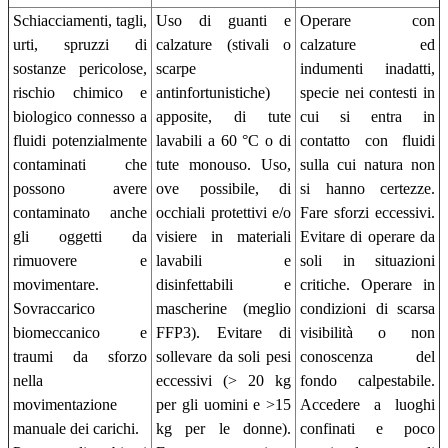
Schiacciamenti, tagli,
Uso di guanti e
Operare con
urti, spruzzi di
calzature (stivali o
calzature ed
sostanze pericolose,
scarpe
indumenti inadatti,
rischio chimico e
antinfortunistiche)
specie nei contesti in
biologico connesso a
apposite, di tute
cui si entra in
fluidi potenzialmente
lavabili a 60 °C o di
contatto con fluidi
contaminati che
tute monouso. Uso,
sulla cui natura non
possono avere
ove possibile, di
si hanno certezze.
contaminato anche
occhiali protettivi e/o
Fare sforzi eccessivi.
gli oggetti da
visiere in materiali
Evitare di operare da
rimuovere e
lavabili e
soli in situazioni
movimentare.
disinfettabili e
critiche. Operare in
Sovraccarico
mascherine (meglio
condizioni di scarsa
biomeccanico e
FFP3). Evitare di
visibilità o non
traumi da sforzo
sollevare da soli pesi
conoscenza del
nella
eccessivi (> 20 kg
fondo calpestabile.
movimentazione
per gli uomini e >15
Accedere a luoghi
manuale dei carichi.
kg per le donne).
confinati e poco