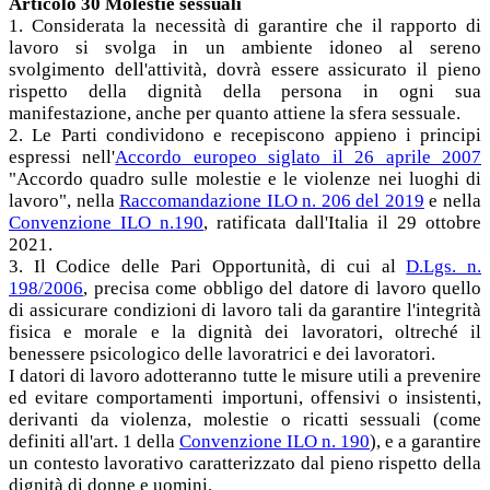
Articolo 30 Molestie sessuali
1. Considerata la necessità di garantire che il rapporto di
lavoro si svolga in un ambiente idoneo al sereno
svolgimento dell'attività, dovrà essere assicurato il pieno
rispetto della dignità della persona in ogni sua
manifestazione, anche per quanto attiene la sfera sessuale.
2. Le Parti condividono e recepiscono appieno i principi
espressi nell'
Accordo europeo siglato il 26 aprile 2007
"Accordo quadro sulle molestie e le violenze nei luoghi di
lavoro", nella
Raccomandazione ILO n. 206 del 2019
e nella
Convenzione ILO n.190
, ratificata dall'Italia il 29 ottobre
2021.
3. Il Codice delle Pari Opportunità, di cui al
D.Lgs. n.
198/2006
, precisa come obbligo del datore di lavoro quello
di assicurare condizioni di lavoro tali da garantire l'integrità
fisica e morale e la dignità dei lavoratori, oltreché il
benessere psicologico delle lavoratrici e dei lavoratori.
I datori di lavoro adotteranno tutte le misure utili a prevenire
ed evitare comportamenti importuni, offensivi o insistenti,
derivanti da violenza, molestie o ricatti sessuali (come
definiti all'art. 1 della
Convenzione ILO n. 190
), e a garantire
un contesto lavorativo caratterizzato dal pieno rispetto della
dignità di donne e uomini.