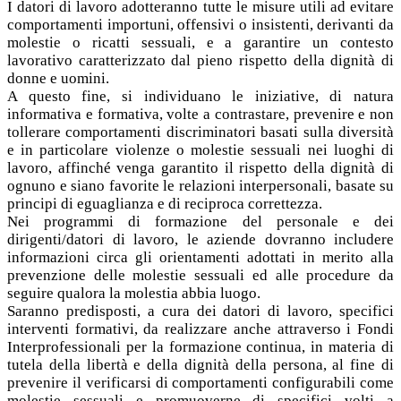
I datori di lavoro adotteranno tutte le misure utili ad evitare
comportamenti importuni, offensivi o insistenti, derivanti da
molestie o ricatti sessuali, e a garantire un contesto
lavorativo caratterizzato dal pieno rispetto della dignità di
donne e uomini.
A questo fine, si individuano le iniziative, di natura
informativa e formativa, volte a contrastare, prevenire e non
tollerare comportamenti discriminatori basati sulla diversità
e in particolare violenze o molestie sessuali nei luoghi di
lavoro, affinché venga garantito il rispetto della dignità di
ognuno e siano favorite le relazioni interpersonali, basate su
principi di eguaglianza e di reciproca correttezza.
Nei programmi di formazione del personale e dei
dirigenti/datori di lavoro, le aziende dovranno includere
informazioni circa gli orientamenti adottati in merito alla
prevenzione delle molestie sessuali ed alle procedure da
seguire qualora la molestia abbia luogo.
Saranno predisposti, a cura dei datori di lavoro, specifici
interventi formativi, da realizzare anche attraverso i Fondi
Interprofessionali per la formazione continua, in materia di
tutela della libertà e della dignità della persona, al fine di
prevenire il verificarsi di comportamenti configurabili come
molestie sessuali e promuoverne di specifici volti a