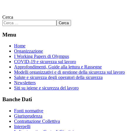
Cerca
Cerca
Menu
Home
Organizzazione
I Working Papers di Olympus
COVID-19 e sicurezza sul lavoro
Approfondimenti, Guide alla lettura e Rassegne
Modelli organizzativi e di gestione della sicurezza sul lavoro
Salute e sicurezza degli operatori della sicurezza
Newsletters
Siti su igiene e sicurezza del lavoro
Banche Dati
Fonti normative
Giurisprudenza
Contrattazione Collettiva
Interpelli