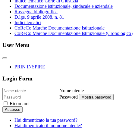
Indice tematico Corte di Giustizia
Documentazione istituzionale, sindacale e aziendale
Rassegna bibliografica
D.lgs. 9 aprile 2008, n. 81
Indici tematici
CoReCo Marche Documentazione Istituzionale
CoReCo Marche Documentazione Istituzionale (Cronologico)
User Menu
PRIN INSPIRE
Login Form
Nome utente
Password
Mostra password
Ricordami
Accesso
Hai dimenticato la tua password?
Hai dimenticato il tuo nome utente?