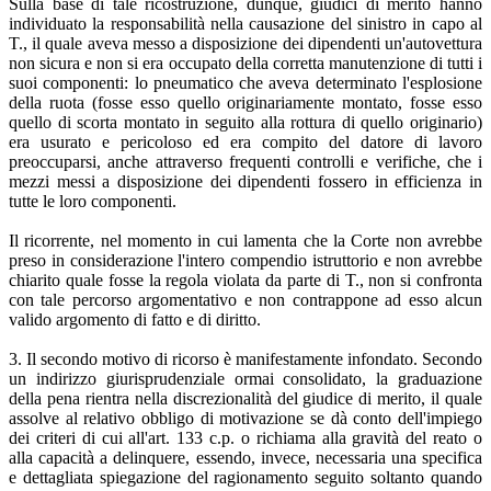
Sulla base di tale ricostruzione, dunque, giudici di merito hanno
individuato la responsabilità nella causazione del sinistro in capo al
T., il quale aveva messo a disposizione dei dipendenti un'autovettura
non sicura e non si era occupato della corretta manutenzione di tutti i
suoi componenti: lo pneumatico che aveva determinato l'esplosione
della ruota (fosse esso quello originariamente montato, fosse esso
quello di scorta montato in seguito alla rottura di quello originario)
era usurato e pericoloso ed era compito del datore di lavoro
preoccuparsi, anche attraverso frequenti controlli e verifiche, che i
mezzi messi a disposizione dei dipendenti fossero in efficienza in
tutte le loro componenti.
Il ricorrente, nel momento in cui lamenta che la Corte non avrebbe
preso in considerazione l'intero compendio istruttorio e non avrebbe
chiarito quale fosse la regola violata da parte di T., non si confronta
con tale percorso argomentativo e non contrappone ad esso alcun
valido argomento di fatto e di diritto.
3. Il secondo motivo di ricorso è manifestamente infondato. Secondo
un indirizzo giurisprudenziale ormai consolidato, la graduazione
della pena rientra nella discrezionalità del giudice di merito, il quale
assolve al relativo obbligo di motivazione se dà conto dell'impiego
dei criteri di cui all'art. 133 c.p. o richiama alla gravità del reato o
alla capacità a delinquere, essendo, invece, necessaria una specifica
e dettagliata spiegazione del ragionamento seguito soltanto quando