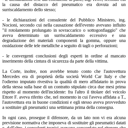
la causa del distacco del pneumatico era dovuta ad un
surriscaldarnento dello stesso;
- le dichiarazioni del consulente del Pubblico Ministero, ing.
Nocioni, secondo cui nella causazione dell'evento avevano influito
"il rotolamento prolungato in sovraccarico o sottogonfiaggio" che
aveva determinato un surriscaldamento eccessivo e una
degradazione dei materiali componenti la gomma, oppure una
ossidazione delle tele metalliche a seguito di tagli o perforazioni;
- le convergenti conclusioni degli esperti in ordine al mancato
inserimento della cintura di sicurezza da parte della vittima.
La Corte, inoltre, non avrebbe tenuto conto che l'autovettura
Mercedes era di proprietà della società World Car Italy e che
l'odierno imputato rivestiva la qualità di mero affidatario in prova
della stessa sulla base di un contratto stipulato circa due mesi prima
rispetto al momento dell'incidente: fra l'altro il titolare del veicolo
Ettore F. aveva riferito che, nel momento in cui l'aveva affidata a T.,
l'autovettura era in buone condizioni e egli stesso aveva provveduto
a sostituire gli pneumatici una settimana prima della consegna.
In ogni caso, prosegue il difensore, da un lato non vi era alcuna
previsione normativa che imponeva di sostituire gli pneumatici datati
e, dall'altro, i consulenti tecnici avevano concordato nel ritenere che