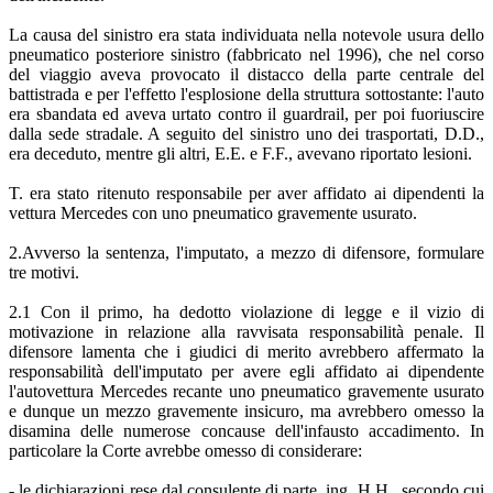
La causa del sinistro era stata individuata nella notevole usura dello
pneumatico posteriore sinistro (fabbricato nel 1996), che nel corso
del viaggio aveva provocato il distacco della parte centrale del
battistrada e per l'effetto l'esplosione della struttura sottostante: l'auto
era sbandata ed aveva urtato contro il guardrail, per poi fuoriuscire
dalla sede stradale. A seguito del sinistro uno dei trasportati, D.D.,
era deceduto, mentre gli altri, E.E. e F.F., avevano riportato lesioni.
T. era stato ritenuto responsabile per aver affidato ai dipendenti la
vettura Mercedes con uno pneumatico gravemente usurato.
2.Avverso la sentenza, l'imputato, a mezzo di difensore, formulare
tre motivi.
2.1 Con il primo, ha dedotto violazione di legge e il vizio di
motivazione in relazione alla ravvisata responsabilità penale. Il
difensore lamenta che i giudici di merito avrebbero affermato la
responsabilità dell'imputato per avere egli affidato ai dipendente
l'autovettura Mercedes recante uno pneumatico gravemente usurato
e dunque un mezzo gravemente insicuro, ma avrebbero omesso la
disamina delle numerose concause dell'infausto accadimento. In
particolare la Corte avrebbe omesso di considerare:
- le dichiarazioni rese dal consulente di parte, ing. H.H., secondo cui