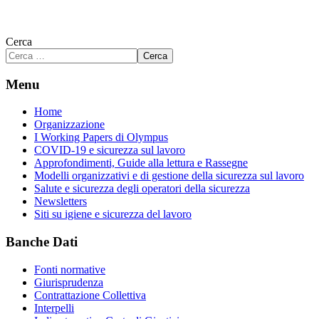
Cerca
Cerca
Menu
Home
Organizzazione
I Working Papers di Olympus
COVID-19 e sicurezza sul lavoro
Approfondimenti, Guide alla lettura e Rassegne
Modelli organizzativi e di gestione della sicurezza sul lavoro
Salute e sicurezza degli operatori della sicurezza
Newsletters
Siti su igiene e sicurezza del lavoro
Banche Dati
Fonti normative
Giurisprudenza
Contrattazione Collettiva
Interpelli