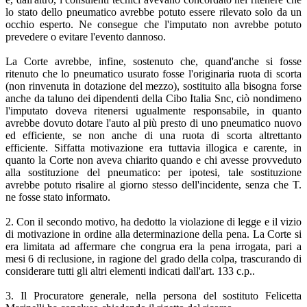
lo stato dello pneumatico avrebbe potuto essere rilevato solo da un
occhio esperto. Ne consegue che l'imputato non avrebbe potuto
prevedere o evitare l'evento dannoso.
La Corte avrebbe, infine, sostenuto che, quand'anche si fosse
ritenuto che lo pneumatico usurato fosse l'originaria ruota di scorta
(non rinvenuta in dotazione del mezzo), sostituito alla bisogna forse
anche da taluno dei dipendenti della Cibo Italia Snc, ciò nondimeno
l'imputato doveva ritenersi ugualmente responsabile, in quanto
avrebbe dovuto dotare l'auto al più presto di uno pneumatico nuovo
ed efficiente, se non anche di una ruota di scorta altrettanto
efficiente. Siffatta motivazione era tuttavia illogica e carente, in
quanto la Corte non aveva chiarito quando e chi avesse provveduto
alla sostituzione del pneumatico: per ipotesi, tale sostituzione
avrebbe potuto risalire al giorno stesso dell'incidente, senza che T.
ne fosse stato informato.
2. Con il secondo motivo, ha dedotto la violazione di legge e il vizio
di motivazione in ordine alla determinazione della pena. La Corte si
era limitata ad affermare che congrua era la pena irrogata, pari a
mesi 6 di reclusione, in ragione del grado della colpa, trascurando di
considerare tutti gli altri elementi indicati dall'art. 133 c.p..
3. Il Procuratore generale, nella persona del sostituto Felicetta