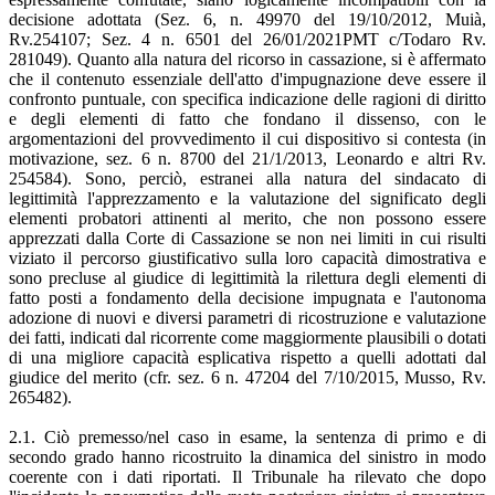
decisione adottata (Sez. 6, n. 49970 del 19/10/2012, Muià,
Rv.254107; Sez. 4 n. 6501 del 26/01/2021PMT c/Todaro Rv.
281049). Quanto alla natura del ricorso in cassazione, si è affermato
che il contenuto essenziale dell'atto d'impugnazione deve essere il
confronto puntuale, con specifica indicazione delle ragioni di diritto
e degli elementi di fatto che fondano il dissenso, con le
argomentazioni del provvedimento il cui dispositivo si contesta (in
motivazione, sez. 6 n. 8700 del 21/1/2013, Leonardo e altri Rv.
254584). Sono, perciò, estranei alla natura del sindacato di
legittimità l'apprezzamento e la valutazione del significato degli
elementi probatori attinenti al merito, che non possono essere
apprezzati dalla Corte di Cassazione se non nei limiti in cui risulti
viziato il percorso giustificativo sulla loro capacità dimostrativa e
sono precluse al giudice di legittimità la rilettura degli elementi di
fatto posti a fondamento della decisione impugnata e l'autonoma
adozione di nuovi e diversi parametri di ricostruzione e valutazione
dei fatti, indicati dal ricorrente come maggiormente plausibili o dotati
di una migliore capacità esplicativa rispetto a quelli adottati dal
giudice del merito (cfr. sez. 6 n. 47204 del 7/10/2015, Musso, Rv.
265482).
2.1. Ciò premesso/nel caso in esame, la sentenza di primo e di
secondo grado hanno ricostruito la dinamica del sinistro in modo
coerente con i dati riportati. Il Tribunale ha rilevato che dopo