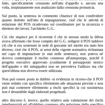
fatto, specificamente censurato nell'atto d'appello e, ancora una
volta, inopinatamente non analizzato dalla censurata pronuncia.
Sul punto, la sentenza in commento chiarisce di non condividere
quanto dedotto nell'atto di impugnazione, cioè che le attività di
redazione del POS ricadevano sul coordinatore per la sicurezza e
direttore dei lavori, l'architetto G.G..
Ciò che stupisce per il ricorrente è che in nessun modo la difesa
avava affermato che fosse compito del G.G. redigere il POS laddove
ciò che si era sostenuto in sede di gravame nel merito era stato ben
diverso, cioè che il POS, ai sensi della vigente normativa richiamata
nel capo di imputazione (e mai nelle sentenze), non poteva nè
doveva contemplare il rischio connesso all'autopompa, poichè il
progetto esecutivo approvato (costituente il presupposto storico
dell'appalto e del subappalto) non ne prevedeva l'utilizzo ma che
quest'ultima non doveva essere utilizzata.
Non può essere posto in dubbio -si evidenzia in ricorso-che il POS
viene redatto con specifico riferimento alle attuazioni previste e non
può mai contenere riferimento a rischi specifici la cui sussistenza
non è desumibile dagli elaborati progettuali.
altro discorso è, invece, quello relativo aula valutazione dei rischi
interferenziali ed all'obbligo connesso alla redazione dello specifico