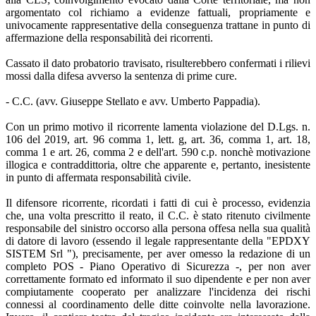
argomentato col richiamo a evidenze fattuali, propriamente e
univocamente rappresentative della conseguenza trattane in punto di
affermazione della responsabilità dei ricorrenti.
Cassato il dato probatorio travisato, risulterebbero confermati i rilievi
mossi dalla difesa avverso la sentenza di prime cure.
- C.C. (avv. Giuseppe Stellato e avv. Umberto Pappadia).
Con un primo motivo il ricorrente lamenta violazione del D.Lgs. n.
106 del 2019, art. 96 comma 1, lett. g, art. 36, comma 1, art. 18,
comma 1 e art. 26, comma 2 e dell'art. 590 c.p. nonchè motivazione
illogica e contraddittoria, oltre che apparente e, pertanto, inesistente
in punto di affermata responsabilità civile.
Il difensore ricorrente, ricordati i fatti di cui è processo, evidenzia
che, una volta prescritto il reato, il C.C. è stato ritenuto civilmente
responsabile del sinistro occorso alla persona offesa nella sua qualità
di datore di lavoro (essendo il legale rappresentante della "EPDXY
SISTEM Srl "), precisamente, per aver omesso la redazione di un
completo POS - Piano Operativo di Sicurezza -, per non aver
correttamente formato ed informato il suo dipendente e per non aver
compiutamente cooperato per analizzare l'incidenza dei rischi
connessi al coordinamento delle ditte coinvolte nella lavorazione.