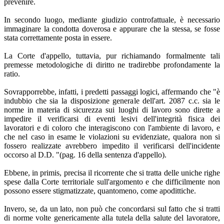
prevenire.
In secondo luogo, mediante giudizio controfattuale, è necessario
immaginare la condotta doverosa e appurare che la stessa, se fosse
stata correttamente posta in essere.
La Corte d'appello, tuttavia, pur richiamando formalmente tali
premesse metodologiche di diritto ne tradirebbe profondamente la
ratio.
Sovrapporrebbe, infatti, i predetti passaggi logici, affermando che "è
indubbio che sia la disposizione generale dell'art. 2087 c.c. sia le
norme in materia di sicurezza sui luoghi di lavoro sono dirette a
impedire il verificarsi di eventi lesivi dell'integrità fisica dei
lavoratori e di coloro che interagiscono con l'ambiente di lavoro, e
che nel caso in esame le violazioni su evidenziate, qualora non si
fossero realizzate avrebbero impedito il verificarsi dell'incidente
occorso al D.D. "(pag. 16 della sentenza d'appello).
Ebbene, in primis, precisa il ricorrente che si tratta delle uniche righe
spese dalla Corte territoriale sull'argomento e che difficilmente non
possono essere stigmatizzate, quantomeno, come apodittiche.
Invero, se, da un lato, non può che concordarsi sul fatto che si tratti
di norme volte genericamente alla tutela della salute del lavoratore,