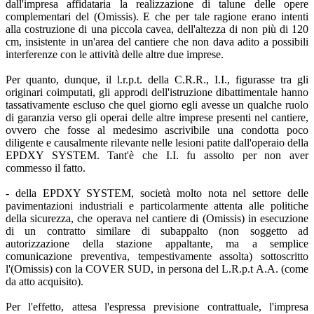
dall'impresa affidataria la realizzazione di talune delle opere
complementari del (Omissis). E che per tale ragione erano intenti
alla costruzione di una piccola cavea, dell'altezza di non più di 120
cm, insistente in un'area del cantiere che non dava adito a possibili
interferenze con le attività delle altre due imprese.
Per quanto, dunque, il l.r.p.t. della C.R.R., I.I., figurasse tra gli
originari coimputati, gli approdi dell'istruzione dibattimentale hanno
tassativamente escluso che quel giorno egli avesse un qualche ruolo
di garanzia verso gli operai delle altre imprese presenti nel cantiere,
ovvero che fosse al medesimo ascrivibile una condotta poco
diligente e causalmente rilevante nelle lesioni patite dall'operaio della
EPDXY SYSTEM. Tant'è che I.I. fu assolto per non aver
commesso il fatto.
- della EPDXY SYSTEM, società molto nota nel settore delle
pavimentazioni industriali e particolarmente attenta alle politiche
della sicurezza, che operava nel cantiere di (Omissis) in esecuzione
di un contratto similare di subappalto (non soggetto ad
autorizzazione della stazione appaltante, ma a semplice
comunicazione preventiva, tempestivamente assolta) sottoscritto
l'(Omissis) con la COVER SUD, in persona del L.R.p.t A.A. (come
da atto acquisito).
Per l'effetto, attesa l'espressa previsione contrattuale, l'impresa