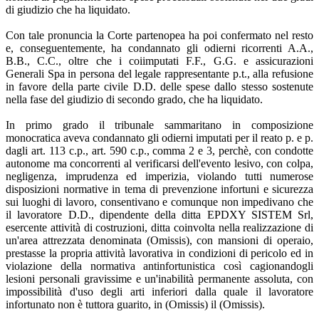
di giudizio che ha liquidato.
Con tale pronuncia la Corte partenopea ha poi confermato nel resto
e, conseguentemente, ha condannato gli odierni ricorrenti A.A.,
B.B., C.C., oltre che i coiimputati F.F., G.G. e assicurazioni
Generali Spa in persona del legale rappresentante p.t., alla refusione
in favore della parte civile D.D. delle spese dallo stesso sostenute
nella fase del giudizio di secondo grado, che ha liquidato.
In primo grado il tribunale sammaritano in composizione
monocratica aveva condannato gli odierni imputati per il reato p. e p.
dagli art. 113 c.p., art. 590 c.p., comma 2 e 3, perchè, con condotte
autonome ma concorrenti al verificarsi dell'evento lesivo, con colpa,
negligenza, imprudenza ed imperizia, violando tutti numerose
disposizioni normative in tema di prevenzione infortuni e sicurezza
sui luoghi di lavoro, consentivano e comunque non impedivano che
il lavoratore D.D., dipendente della ditta EPDXY SISTEM Srl,
esercente attività di costruzioni, ditta coinvolta nella realizzazione di
un'area attrezzata denominata (Omissis), con mansioni di operaio,
prestasse la propria attività lavorativa in condizioni di pericolo ed in
violazione della normativa antinfortunistica così cagionandogli
lesioni personali gravissime e un'inabilità permanente assoluta, con
impossibilità d'uso degli arti inferiori dalla quale il lavoratore
infortunato non è tuttora guarito, in (Omissis) il (Omissis).