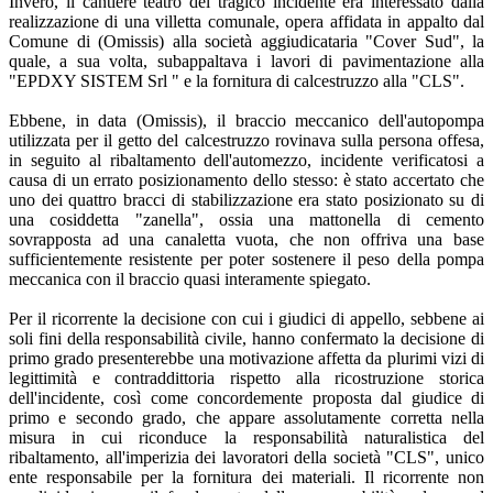
Invero, il cantiere teatro del tragico incidente era interessato dalla
realizzazione di una villetta comunale, opera affidata in appalto dal
Comune di (Omissis) alla società aggiudicataria "Cover Sud", la
quale, a sua volta, subappaltava i lavori di pavimentazione alla
"EPDXY SISTEM Srl " e la fornitura di calcestruzzo alla "CLS".
Ebbene, in data (Omissis), il braccio meccanico dell'autopompa
utilizzata per il getto del calcestruzzo rovinava sulla persona offesa,
in seguito al ribaltamento dell'automezzo, incidente verificatosi a
causa di un errato posizionamento dello stesso: è stato accertato che
uno dei quattro bracci di stabilizzazione era stato posizionato su di
una cosiddetta "zanella", ossia una mattonella di cemento
sovrapposta ad una canaletta vuota, che non offriva una base
sufficientemente resistente per poter sostenere il peso della pompa
meccanica con il braccio quasi interamente spiegato.
Per il ricorrente la decisione con cui i giudici di appello, sebbene ai
soli fini della responsabilità civile, hanno confermato la decisione di
primo grado presenterebbe una motivazione affetta da plurimi vizi di
legittimità e contraddittoria rispetto alla ricostruzione storica
dell'incidente, così come concordemente proposta dal giudice di
primo e secondo grado, che appare assolutamente corretta nella
misura in cui riconduce la responsabilità naturalistica del
ribaltamento, all'imperizia dei lavoratori della società "CLS", unico
ente responsabile per la fornitura dei materiali. Il ricorrente non