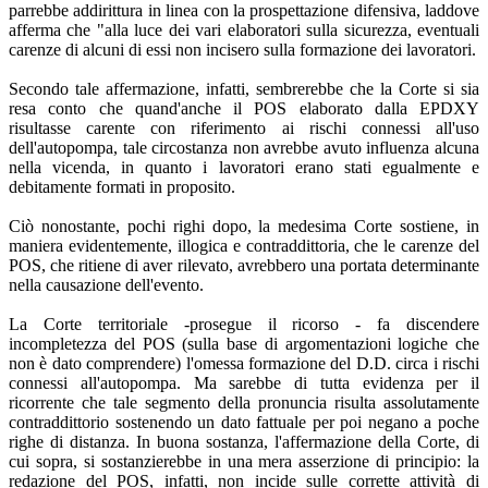
parrebbe addirittura in linea con la prospettazione difensiva, laddove
afferma che "alla luce dei vari elaboratori sulla sicurezza, eventuali
carenze di alcuni di essi non incisero sulla formazione dei lavoratori.
Secondo tale affermazione, infatti, sembrerebbe che la Corte si sia
resa conto che quand'anche il POS elaborato dalla EPDXY
risultasse carente con riferimento ai rischi connessi all'uso
dell'autopompa, tale circostanza non avrebbe avuto influenza alcuna
nella vicenda, in quanto i lavoratori erano stati egualmente e
debitamente formati in proposito.
Ciò nonostante, pochi righi dopo, la medesima Corte sostiene, in
maniera evidentemente, illogica e contraddittoria, che le carenze del
POS, che ritiene di aver rilevato, avrebbero una portata determinante
nella causazione dell'evento.
La Corte territoriale -prosegue il ricorso - fa discendere
incompletezza del POS (sulla base di argomentazioni logiche che
non è dato comprendere) l'omessa formazione del D.D. circa i rischi
connessi all'autopompa. Ma sarebbe di tutta evidenza per il
ricorrente che tale segmento della pronuncia risulta assolutamente
contraddittorio sostenendo un dato fattuale per poi negano a poche
righe di distanza. In buona sostanza, l'affermazione della Corte, di
cui sopra, si sostanzierebbe in una mera asserzione di principio: la
redazione del POS, infatti, non incide sulle corrette attività di