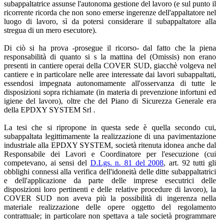
subappaltatrice assunse l'autonoma gestione del lavoro (e sul punto il
ricorrente ricorda che non sono emerse ingerenze dell'appaltatore nel
luogo di lavoro, sì da potersi considerare il subappaltatore alla
stregua di un mero esecutore).
Di ciò si ha prova -prosegue il ricorso- dal fatto che la piena
responsabilità di quanto si s la mattina del (Omissis) non erano
presenti in cantiere operai della COVER SUD, giacchè volgeva nel
cantiere e in particolare nelle aree interessate dai lavori subappaltati,
essendosi impegnata autonomamente all'osservanza di tutte le
disposizioni sopra richiamate (in materia di prevenzione infortuni ed
igiene del lavoro), oltre che del Piano di Sicurezza Generale era
della EPDXY SYSTEM Srl .
La tesi che si ripropone in questa sede è quella secondo cui,
subappaltata legittimamente la realizzazione di una pavimentazione
industriale alla EPDXY SYSTEM, società ritenuta idonea anche dal
Responsabile dei Lavori e Coordinatore per l'esecuzione (cui
competevano, ai sensi del
D.Lgs. n. 81 del 2008
, art. 92 tutti gli
obblighi connessi alla verifica dell'idoneità delle ditte subappaltatrici
e dell'applicazione da parte delle imprese esecutrici delle
disposizioni loro pertinenti e delle relative procedure di lavoro), la
COVER SUD non aveva più la possibilità di ingerenza nella
materiale realizzazione delle opere oggetto del regolamento
contrattuale; in particolare non spettava a tale società programmare