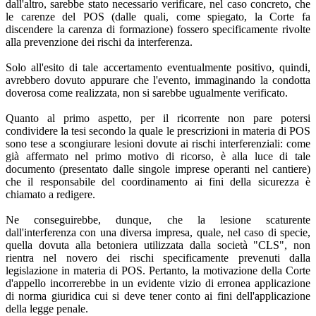
dall'altro, sarebbe stato necessario verificare, nel caso concreto, che
le carenze del POS (dalle quali, come spiegato, la Corte fa
discendere la carenza di formazione) fossero specificamente rivolte
alla prevenzione dei rischi da interferenza.
Solo all'esito di tale accertamento eventualmente positivo, quindi,
avrebbero dovuto appurare che l'evento, immaginando la condotta
doverosa come realizzata, non si sarebbe ugualmente verificato.
Quanto al primo aspetto, per il ricorrente non pare potersi
condividere la tesi secondo la quale le prescrizioni in materia di POS
sono tese a scongiurare lesioni dovute ai rischi interferenziali: come
già affermato nel primo motivo di ricorso, è alla luce di tale
documento (presentato dalle singole imprese operanti nel cantiere)
che il responsabile del coordinamento ai fini della sicurezza è
chiamato a redigere.
Ne conseguirebbe, dunque, che la lesione scaturente
dall'interferenza con una diversa impresa, quale, nel caso di specie,
quella dovuta alla betoniera utilizzata dalla società "CLS", non
rientra nel novero dei rischi specificamente prevenuti dalla
legislazione in materia di POS. Pertanto, la motivazione della Corte
d'appello incorrerebbe in un evidente vizio di erronea applicazione
di norma giuridica cui si deve tener conto ai fini dell'applicazione
della legge penale.