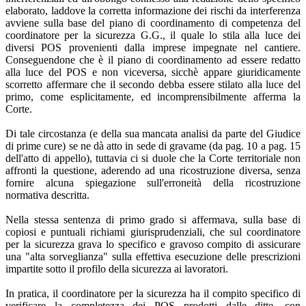
elaborato, laddove la corretta informazione dei rischi da interferenza
avviene sulla base del piano di coordinamento di competenza del
coordinatore per la sicurezza G.G., il quale lo stila alla luce dei
diversi POS provenienti dalla imprese impegnate nel cantiere.
Conseguendone che è il piano di coordinamento ad essere redatto
alla luce del POS e non viceversa, sicchè appare giuridicamente
scorretto affermare che il secondo debba essere stilato alla luce del
primo, come esplicitamente, ed incomprensibilmente afferma la
Corte.
Di tale circostanza (e della sua mancata analisi da parte del Giudice
di prime cure) se ne dà atto in sede di gravame (da pag. 10 a pag. 15
dell'atto di appello), tuttavia ci si duole che la Corte territoriale non
affronti la questione, aderendo ad una ricostruzione diversa, senza
fornire alcuna spiegazione sull'erroneità della ricostruzione
normativa descritta.
Nella stessa sentenza di primo grado si affermava, sulla base di
copiosi e puntuali richiami giurisprudenziali, che sul coordinatore
per la sicurezza grava lo specifico e gravoso compito di assicurare
una "alta sorveglianza" sulla effettiva esecuzione delle prescrizioni
impartite sotto il profilo della sicurezza ai lavoratori.
In pratica, il coordinatore per la sicurezza ha il compito specifico di
verificare la completezza dei POS prodotti dalle ditte, con