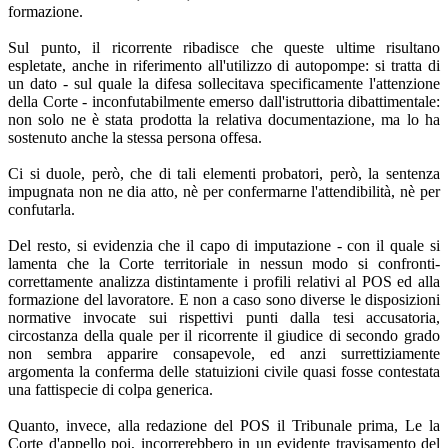
formazione.
Sul punto, il ricorrente ribadisce che queste ultime risultano
espletate, anche in riferimento all'utilizzo di autopompe: si tratta di
un dato - sul quale la difesa sollecitava specificamente l'attenzione
della Corte - inconfutabilmente emerso dall'istruttoria dibattimentale:
non solo ne è stata prodotta la relativa documentazione, ma lo ha
sostenuto anche la stessa persona offesa.
Ci si duole, però, che di tali elementi probatori, però, la sentenza
impugnata non ne dia atto, nè per confermarne l'attendibilità, nè per
confutarla.
Del resto, si evidenzia che il capo di imputazione - con il quale si
lamenta che la Corte territoriale in nessun modo si confronti-
correttamente analizza distintamente i profili relativi al POS ed alla
formazione del lavoratore. E non a caso sono diverse le disposizioni
normative invocate sui rispettivi punti dalla tesi accusatoria,
circostanza della quale per il ricorrente il giudice di secondo grado
non sembra apparire consapevole, ed anzi surrettiziamente
argomenta la conferma delle statuizioni civile quasi fosse contestata
una fattispecie di colpa generica.
Quanto, invece, alla redazione del POS il Tribunale prima, Le la
Corte d'appello poi, incorrerebbero in un evidente travisamento del