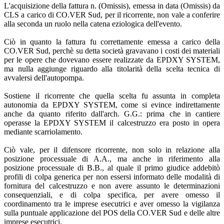
L'acquisizione della fattura n. (Omissis), emessa in data (Omissis) da
CLS a carico di CO.VER Sud, per il ricorrente, non vale a conferire
alla seconda un ruolo nella catena eziologica dell'evento.
Ciò in quanto la fattura fu correttamente emessa a carico della
CO.VER Sud, perchè su detta società gravavano i costi dei materiali
per le opere che dovevano essere realizzate da EPDXY SYSTEM,
ma nulla aggiunge riguardo alla titolarità della scelta tecnica di
avvalersi dell'autopompa.
Sostiene il ricorrente che quella scelta fu assunta in completa
autonomia da EPDXY SYSTEM, come si evince indirettamente
anche da quanto riferito dall'arch. G.G.: prima che in cantiere
operasse la EPDXY SYSTEM il calcestruzzo era posto in opera
mediante scarriolamento.
Ciò vale, per il difensore ricorrente, non solo in relazione alla
posizione processuale di A.A., ma anche in riferimento alla
posizione processuale di B.B., al quale il primo giudice addebitò
profili di colpa generica per non essersi informato delle modalità di
fornitura del calcestruzzo e non avere assunto le determinazioni
consequenziali, e di colpa specifica, per avere omesso il
coordinamento tra le imprese esecutrici e aver omesso la vigilanza
sulla puntuale applicazione del POS della CO.VER Sud e delle altre
imprese esecutrici.