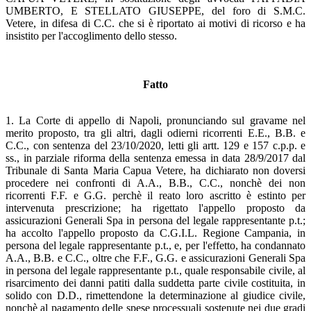
UMBERTO, E STELLATO GIUSEPPE, del foro di S.M.C.
Vetere, in difesa di C.C. che si è riportato ai motivi di ricorso e ha
insistito per l'accoglimento dello stesso.
Fatto
1. La Corte di appello di Napoli, pronunciando sul gravame nel
merito proposto, tra gli altri, dagli odierni ricorrenti E.E., B.B. e
C.C., con sentenza del 23/10/2020, letti gli artt. 129 e 157 c.p.p. e
ss., in parziale riforma della sentenza emessa in data 28/9/2017 dal
Tribunale di Santa Maria Capua Vetere, ha dichiarato non doversi
procedere nei confronti di A.A., B.B., C.C., nonchè dei non
ricorrenti F.F. e G.G. perchè il reato loro ascritto è estinto per
intervenuta prescrizione; ha rigettato l'appello proposto da
assicurazioni Generali Spa in persona del legale rappresentante p.t.;
ha accolto l'appello proposto da C.G.I.L. Regione Campania, in
persona del legale rappresentante p.t., e, per l'effetto, ha condannato
A.A., B.B. e C.C., oltre che F.F., G.G. e assicurazioni Generali Spa
in persona del legale rappresentante p.t., quale responsabile civile, al
risarcimento dei danni patiti dalla suddetta parte civile costituita, in
solido con D.D., rimettendone la determinazione al giudice civile,
nonchè al pagamento delle spese processuali sostenute nei due gradi