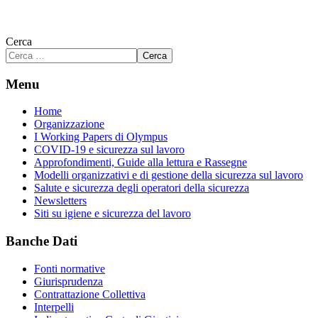
Cerca
Cerca
Menu
Home
Organizzazione
I Working Papers di Olympus
COVID-19 e sicurezza sul lavoro
Approfondimenti, Guide alla lettura e Rassegne
Modelli organizzativi e di gestione della sicurezza sul lavoro
Salute e sicurezza degli operatori della sicurezza
Newsletters
Siti su igiene e sicurezza del lavoro
Banche Dati
Fonti normative
Giurisprudenza
Contrattazione Collettiva
Interpelli