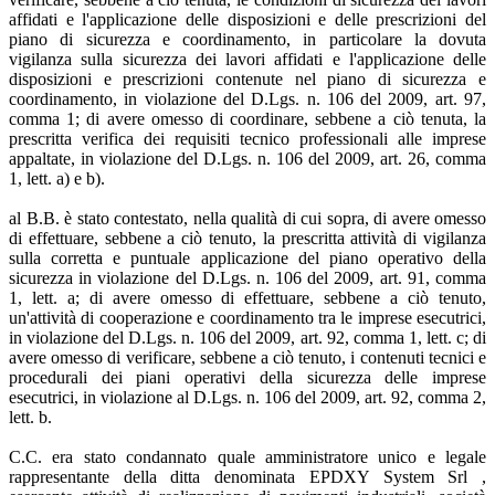
affidati e l'applicazione delle disposizioni e delle prescrizioni del
piano di sicurezza e coordinamento, in particolare la dovuta
vigilanza sulla sicurezza dei lavori affidati e l'applicazione delle
disposizioni e prescrizioni contenute nel piano di sicurezza e
coordinamento, in violazione del D.Lgs. n. 106 del 2009, art. 97,
comma 1; di avere omesso di coordinare, sebbene a ciò tenuta, la
prescritta verifica dei requisiti tecnico professionali alle imprese
appaltate, in violazione del D.Lgs. n. 106 del 2009, art. 26, comma
1, lett. a) e b).
al B.B. è stato contestato, nella qualità di cui sopra, di avere omesso
di effettuare, sebbene a ciò tenuto, la prescritta attività di vigilanza
sulla corretta e puntuale applicazione del piano operativo della
sicurezza in violazione del D.Lgs. n. 106 del 2009, art. 91, comma
1, lett. a; di avere omesso di effettuare, sebbene a ciò tenuto,
un'attività di cooperazione e coordinamento tra le imprese esecutrici,
in violazione del D.Lgs. n. 106 del 2009, art. 92, comma 1, lett. c; di
avere omesso di verificare, sebbene a ciò tenuto, i contenuti tecnici e
procedurali dei piani operativi della sicurezza delle imprese
esecutrici, in violazione al D.Lgs. n. 106 del 2009, art. 92, comma 2,
lett. b.
C.C. era stato condannato quale amministratore unico e legale
rappresentante della ditta denominata EPDXY System Srl ,