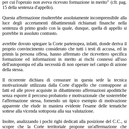
per cui l'operaio non aveva ricevuto formazione in merito" (cfr. pag.
15 della sentenza d'appello).
Questa affermazione risulterebbe assolutamente incomprensibile alla
luce degli accertamenti dibattimentali richiamati finanche nella
sentenza di primo grado con la quale, dunque, quella di appello si
porrebbe in assoluto contrasto.
avrebbe dovuto spiegare la Corte partenopea, infatti, donde deriva il
proprio convincimento considerato che tutti i testi di accusa, ed in
primis la persona offesa, hanno affermato che ricevettero specifica
formazione ed informazioni in merito ai rischi connessi all'uso
dell'autopompa ed alla necessità di non operare nel campo di azione
della stessa.
Il ricorrente dichiara di censurare in questa sede la tecnica
motivazionale utilizzata dalla Corte d'appello che contrappone ai
fatti ed alle prove acquisite in dibattimento affermazioni apodittiche
senza esporre il percorso probatorio e motivazionale che sosterrebbe
l'affermazione stessa, fornendo un tipico esempio di motivazione
apparente che elude in maniera evidente l'esame delle tematiche
sottese alla vicenda sottoposta alla sua valutazione.
Inoltre, analizzando i pochi righi dedicati alla posizione del C.C., si
scopre che la Corte territoriale propone un'affermazione che