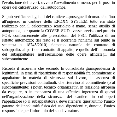
l'evoluzione dei lavori, ovvero l'avvalimento o meno, per la posa in
opera del calcestruzzo, dell'autopompa.
Si può verificare dagli atti del cantiere --prosegue il ricorso- che fino
all'ingresso in cantiere della EPDXY SYSTEM tutto era stato
realizzato con il calcestruzzo scarriolato a mano, senza ausilio di
autopompa, per quanto la COVER SUD avesse previsto nel proprio
POS, conformemente alle prescrizioni del PSC, l'utilizzo di un
siffatto automezzo; del resto (e il ricorrente richiama sul punto la
sentenza n. 18745/2010) elemento naturale del contratto di
subappalto, al pari del contratto di appalto, è quello dell'autonomia
del subappaltatore nell'esecuzione delle opere affidategli dal
subcommittente.
Ricorda il ricorrente che secondo la consolidata giurisprudenza di
legittimità, in tema di ripartizione di responsabilità fra committente e
appaltatore in materia di sicurezza sul lavoro, in assenza di
specifiche previsioni contrattuali, che riservino al committente (o al
subcommittente) i poteri tecnico organizzativi in relazione all'opera
da eseguire, o in mancanza di una effettiva ingerenza di questi
nell'organizzazione della sicurezza del cantiere in cui operi
l'appaltatore (o il subappaltatore), deve ritenersi quest'ultimo l'unico
garante dell'incolumità fisica dei suoi dipendenti e, dunque, l'unico
responsabile per l'infortunio del suo lavoratore.