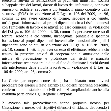
esercente attività di realizzazione di pavimenti industriali, società
subappaltatrice dei lavori, datore di lavoro dell'infortunato, per avere
omesso di redigere, sebbene a ciò tenuto, il piano operativo della
sicurezza (POS), in violazione al D.Lgs. n. 106 del 2009, art. 96,
comma 1; per avere omesso di fornire, sebbene a ciò tenuto,
un'adeguata informazione ai propri dipendenti circa i rischi connessi
con l'ambiente di lavoro e le attività ad esso connesse, in violazione
del D.Lgs. n. 106 del 2009, art. 36, comma 1; per avere omesso di
fornire, sebbene a ciò tenuto, un'adeguata, puntuale e specifica
formazione ai propri dipendenti inerenti alle mansioni alle quali i
dipendenti sono adibiti, in violazione del D.Lgs. n. 106 del 2009,
art. 18, comma 1, lett. I; per aver omesso di effettuare, sebbene a ciò
tenuto, la prescritta attività di cooperazione all'attuazione delle
misure di prevenzione e protezione dai rischi e mancata
informazione reciproca tra le ditte al fine di eliminare i rischi dovuti
alle interferenze delle attività lavorative, in violazione al D.Lgs. n.
106 del 2009, art. 26, comma 2.
La Corte partenopea, come detto, ha dichiarato non doversi
procedere per essersi il reato ascritto agli odierni ricorrenti prescritto,
confermando le statuizioni civili ed anzi ampliandole anche alla
costituita parte civile Cgil Regione Campania.
2. avverso tale provvedimento hanno proposto ricorso per
Cassazione, a mezzo dei rispettivi difensori di fiducia, deducendo i