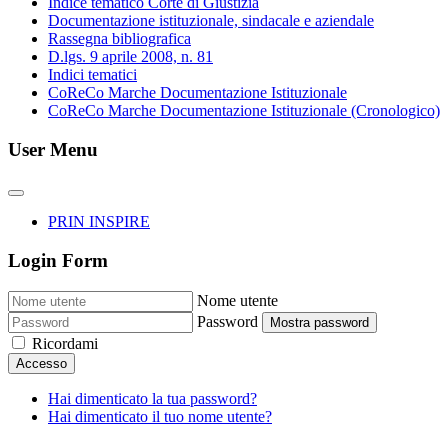
Indice tematico Corte di Giustizia
Documentazione istituzionale, sindacale e aziendale
Rassegna bibliografica
D.lgs. 9 aprile 2008, n. 81
Indici tematici
CoReCo Marche Documentazione Istituzionale
CoReCo Marche Documentazione Istituzionale (Cronologico)
User Menu
PRIN INSPIRE
Login Form
Nome utente
Password
Mostra password
Ricordami
Accesso
Hai dimenticato la tua password?
Hai dimenticato il tuo nome utente?