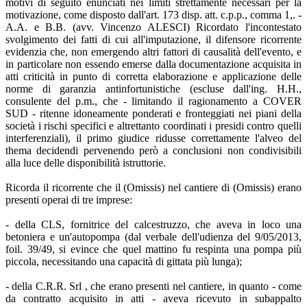
motivi di seguito enunciati nei limiti strettamente necessari per la
motivazione, come disposto dall'art. 173 disp. att. c.p.p., comma 1,. -
A.A. e B.B. (avv. Vincenzo ALESCI) Ricordato l'incontestato
svolgimento dei fatti di cui all'imputazione, il difensore ricorrente
evidenzia che, non emergendo altri fattori di causalità dell'evento, e
in particolare non essendo emerse dalla documentazione acquisita in
atti criticità in punto di corretta elaborazione e applicazione delle
norme di garanzia antinfortunistiche (escluse dall'ing. H.H.,
consulente del p.m., che - limitando il ragionamento a COVER
SUD - ritenne idoneamente ponderati e fronteggiati nei piani della
società i rischi specifici e altrettanto coordinati i presidi contro quelli
interferenziali), il primo giudice ridusse correttamente l'alveo del
thema decidendi pervenendo però a conclusioni non condivisibili
alla luce delle disponibilità istruttorie.
Ricorda il ricorrente che il (Omissis) nel cantiere di (Omissis) erano
presenti operai di tre imprese:
- della CLS, fornitrice del calcestruzzo, che aveva in loco una
betoniera e un'autopompa (dal verbale dell'udienza del 9/05/2013,
foil. 39/49, si evince che quel mattino fu respinta una pompa più
piccola, necessitando una capacità di gittata più lunga);
- della C.R.R. Srl , che erano presenti nel cantiere, in quanto - come
da contratto acquisito in atti - aveva ricevuto in subappalto