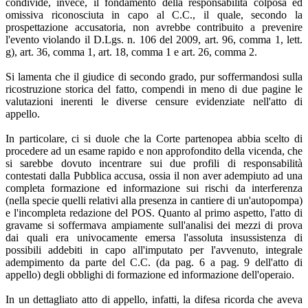
condivide, invece, il fondamento della responsabilità colposa ed
omissiva riconosciuta in capo al C.C., il quale, secondo la
prospettazione accusatoria, non avrebbe contribuito a prevenire
l'evento violando il D.Lgs. n. 106 del 2009, art. 96, comma 1, lett.
g), art. 36, comma 1, art. 18, comma 1 e art. 26, comma 2.
Si lamenta che il giudice di secondo grado, pur soffermandosi sulla
ricostruzione storica del fatto, compendi in meno di due pagine le
valutazioni inerenti le diverse censure evidenziate nell'atto di
appello.
In particolare, ci si duole che la Corte partenopea abbia scelto di
procedere ad un esame rapido e non approfondito della vicenda, che
si sarebbe dovuto incentrare sui due profili di responsabilità
contestati dalla Pubblica accusa, ossia il non aver adempiuto ad una
completa formazione ed informazione sui rischi da interferenza
(nella specie quelli relativi alla presenza in cantiere di un'autopompa)
e l'incompleta redazione del POS. Quanto al primo aspetto, l'atto di
gravame si soffermava ampiamente sull'analisi dei mezzi di prova
dai quali era univocamente emersa l'assoluta insussistenza di
possibili addebiti in capo all'imputato per l'avvenuto, integrale
adempimento da parte del C.C. (da pag. 6 a pag. 9 dell'atto di
appello) degli obblighi di formazione ed informazione dell'operaio.
In un dettagliato atto di appello, infatti, la difesa ricorda che aveva