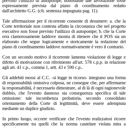
previsto l'utilizzo di autopompe, nonostante tale lavorazione fosse
espressamente prevista dal piano di coordinamento redatto
dall'architetto G.G. (cfr. sentenza impugnata pag. 11).
Tale affermazione per il ricorrente consente di desumere: a. che la
Corte territoriale non contesta affatto la circostanza che nel progetto
esecutivo non fosse previsto l'utilizzo di autopompe; b. che la Corte
erra clamorosamente laddove mostra di ritenere che il POS sia un
elaborato che segue logicamente e storicamente la redazione del
piano di coordinamento laddove normativamente è vero il contrario.
Con un secondo motivo il ricorrente lamenta violazione di legge e
difetto di motivazione con riferimento all'art. 578 c.p.p. in relazione
agli art. 41 c.p., comma 1, artt. 43 e 590 c.p..
Gli addebiti mossi al C.C. -si legge in ricorso- integrano una forma
di responsabilità omissiva colposa, ne consegue che, per affermarne
la responsabilità, è necessario dimostrare, al di là di ogni ragionevole
dubbio, che l'evento dannoso sia conseguenza specifica di tale
omissione: tale incombenza probatoria, secondo consolidato
orientamento della Corte di legittimità, deve essere adempiuta
mediante un duplice giudizio.
In primo luogo, occorre verificare che l'evento realizzatosi ricorre
specificamente tra quelli che la norma cautelare violata mira a