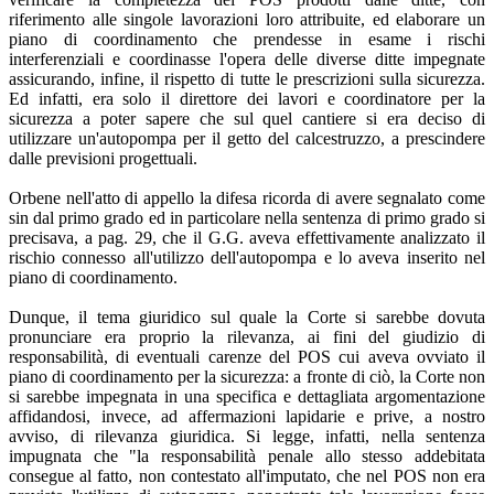
riferimento alle singole lavorazioni loro attribuite, ed elaborare un
piano di coordinamento che prendesse in esame i rischi
interferenziali e coordinasse l'opera delle diverse ditte impegnate
assicurando, infine, il rispetto di tutte le prescrizioni sulla sicurezza.
Ed infatti, era solo il direttore dei lavori e coordinatore per la
sicurezza a poter sapere che sul quel cantiere si era deciso di
utilizzare un'autopompa per il getto del calcestruzzo, a prescindere
dalle previsioni progettuali.
Orbene nell'atto di appello la difesa ricorda di avere segnalato come
sin dal primo grado ed in particolare nella sentenza di primo grado si
precisava, a pag. 29, che il G.G. aveva effettivamente analizzato il
rischio connesso all'utilizzo dell'autopompa e lo aveva inserito nel
piano di coordinamento.
Dunque, il tema giuridico sul quale la Corte si sarebbe dovuta
pronunciare era proprio la rilevanza, ai fini del giudizio di
responsabilità, di eventuali carenze del POS cui aveva ovviato il
piano di coordinamento per la sicurezza: a fronte di ciò, la Corte non
si sarebbe impegnata in una specifica e dettagliata argomentazione
affidandosi, invece, ad affermazioni lapidarie e prive, a nostro
avviso, di rilevanza giuridica. Si legge, infatti, nella sentenza
impugnata che "la responsabilità penale allo stesso addebitata
consegue al fatto, non contestato all'imputato, che nel POS non era