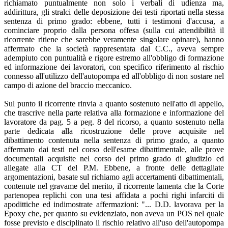
richiamato puntualmente non solo i verbali di udienza ma,
addirittura, gli stralci delle deposizione dei testi riportati nella stessa
sentenza di primo grado: ebbene, tutti i testimoni d'accusa, a
cominciare proprio dalla persona offesa (sulla cui attendibilità il
ricorrente ritiene che sarebbe veramente singolare opinare), hanno
affermato che la società rappresentata dal C.C., aveva sempre
adempiuto con puntualità e rigore estremo all'obbligo di formazione
ed informazione dei lavoratori, con specifico riferimento al rischio
connesso all'utilizzo dell'autopompa ed all'obbligo di non sostare nel
campo di azione del braccio meccanico.
Sul punto il ricorrente rinvia a quanto sostenuto nell'atto di appello,
che trascrive nella parte relativa alla formazione e informazione del
lavoratore da pag. 5 a peg. 8 del ricorso, a quanto sostenuto nella
parte dedicata alla ricostruzione delle prove acquisite nel
dibattimento contenuta nella sentenza di primo grado, a quanto
affermato dai testi nel corso dell'esame dibattimentale, alle prove
documentali acquisite nel corso del primo grado di giudizio ed
allegate alla CT del P.M. Ebbene, a fronte delle dettagliate
argomentazioni, basate sul richiamo agli accertamenti dibattimentali,
contenute nel gravame del merito, il ricorrente lamenta che la Corte
partenopea replichi con una tesi affidata a pochi righi infarciti di
apodittiche ed indimostrate affermazioni: "... D.D. lavorava per la
Epoxy che, per quanto su evidenziato, non aveva un POS nel quale
fosse previsto e disciplinato il rischio relativo all'uso dell'autopompa