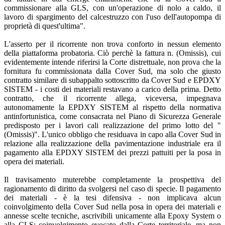
commissionare alla GLS, con un'operazione di nolo a caldo, il
lavoro di spargimento del calcestruzzo con l'uso dell'autopompa di
proprietà di quest'ultima".
L'asserto per il ricorrente non trova conforto in nessun elemento
della piattaforma probatoria. Ciò perchè la fattura n. (Omissis), cui
evidentemente intende riferirsi la Corte distrettuale, non prova che la
fornitura fu commissionata dalla Cover Sud, ma solo che giusto
contratto similare di subappalto sottoscritto da Cover Sud e EPDXY
SISTEM - i costi dei materiali restavano a carico della prima. Detto
contratto, che il ricorrente allega, viceversa, impegnava
autonomamente la EPDXY SISTEM al rispetto della normativa
antinfortunistica, come consacrata nel Piano di Sicurezza Generale
predisposto per i lavori cali realizzazione del primo lotto del "
(Omissis)". L'unico obbligo che residuava in capo alla Cover Sud in
relazione alla realizzazione della pavimentazione industriale era il
pagamento alla EPDXY SISTEM dei prezzi pattuiti per la posa in
opera dei materiali.
Il travisamento muterebbe completamente la prospettiva del
ragionamento di diritto da svolgersi nel caso di specie. Il pagamento
dei materiali - è la tesi difensiva - non implicava alcun
coinvolgimento della Cover Sud nella posa in opera dei materiali e
annesse scelte tecniche, ascrivibili unicamente alla Epoxy System o
alla CLS; coinvolgimento evocato dalla Corte territoriale, ma non