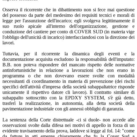
Osserva il ricorrente che in dibattimento non si fece mai questione
del possesso da parte del medesimo dei requisiti tecnici e morali di
legge per l'assunzione dell'incarico; egli svolgeva legittimamente il
suo ruolo apicale all'interno dell'organizzazione, gestione e
conduzione del cantiere per conto di COVER SUD (in materia vige
l'obbligo dell'unicità di incarico) interfacciandosi con la direzione dei
lavori.
Tuttavia, per il ricorrente la dinamica degli eventi e la
documentazione acquisita escludono la responsabilità dell'imputato:
B.B. non poteva rispondere del mancato rispetto delle normative
antinfortunistiche in relazione a lavorazioni che non erano in
programma o che non dovevano essere svolte con modalità
necessitanti di coordinamento in materia di prevenzione (dei rischi
specifici dell'attività d'impresa della società subappaltatrice risponde
unicamente il rispettivo datore cli lavoro). Il contratto similare di
subappalto sottoscritto con la EPDXY SYSTEM, s'è già detto,
trasferì la realizzazione, in autonomia, alla detta società della
pavimentazione industriale con gli annessi obblighi di garanzia.
La sentenza della Corte distrettuale -ci si duole- non accede alle
osservazioni svolte dalla difesa nei motivi di appello in forza di un
evidente travisamento della prova, laddove si legge al fol. 14: "come
da fatture in atti emerge chiaramente che fu la Cover Sud a