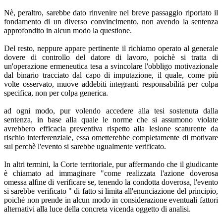
Nè, peraltro, sarebbe dato rinvenire nel breve passaggio riportato il
fondamento di un diverso convincimento, non avendo la sentenza
approfondito in alcun modo la questione.
Del resto, neppure appare pertinente il richiamo operato al generale
dovere di controllo del datore di lavoro, poichè si tratta di
un'operazione ermeneutica tesa a svincolare l'obbligo motivazionale
dal binario tracciato dal capo di imputazione, il quale, come più
volte osservato, muove addebiti integranti responsabilità per colpa
specifica, non per colpa generica.
ad ogni modo, pur volendo accedere alla tesi sostenuta dalla
sentenza, in base alla quale le norme che si assumono violate
avrebbero efficacia preventiva rispetto alla lesione scaturente da
rischio interferenziale, essa ometterebbe completamente di motivare
sul perchè l'evento si sarebbe ugualmente verificato.
In altri termini, la Corte territoriale, pur affermando che il giudicante
è chiamato ad immaginare "come realizzata l'azione doverosa
omessa alfine di verificare se, tenendo la condotta doverosa, l'evento
si sarebbe verificato " di fatto si limita all'enunciazione del principio,
poichè non prende in alcun modo in considerazione eventuali fattori
alternativi alla luce della concreta vicenda oggetto di analisi.