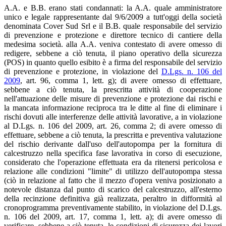
A.A. e B.B. erano stati condannati: la A.A. quale amministratore
unico e legale rappresentante dal 9/6/2009 a tutt'oggi della società
denominata Cover Sud Srl e il B.B. quale responsabile del servizio
di prevenzione e protezione e direttore tecnico di cantiere della
medesima società. alla A.A. veniva contestato di avere omesso di
redigere, sebbene a ciò tenuta, il piano operativo della sicurezza
(POS) in quanto quello esibito è a firma del responsabile del servizio
di prevenzione e protezione, in violazione del
D.Lgs. n. 106 del
2009
, art. 96, comma 1, lett. g); di avere omesso di effettuare,
sebbene a ciò tenuta, la prescritta attività di cooperazione
nell'attuazione delle misure di prevenzione e protezione dai rischi e
la mancata informazione reciproca tra le ditte al fine di eliminare i
rischi dovuti alle interferenze delle attività lavorative, a in violazione
al D.Lgs. n. 106 del 2009, art. 26, comma 2; di avere omesso di
effettuare, sebbene a ciò tenuta, la prescritta e preventiva valutazione
del rischio derivante dall'uso dell'autopompa per la fornitura di
calcestruzzo nella specifica fase lavorativa in corso di esecuzione,
considerato che l'operazione effettuata era da ritenersi pericolosa e
relazione alle condizioni "limite" di utilizzo dell'autopompa stessa
(ciò in relazione al fatto che il mezzo d'opera veniva posizionato a
notevole distanza dal punto di scarico del calcestruzzo, all'esterno
della recinzione definitiva già realizzata, peraltro in difformità al
cronoprogramma preventivamente stabilito, in violazione del D.Lgs.
n. 106 del 2009, art. 17, comma 1, lett. a); di avere omesso di
verificare, sebbene a ciò tenuta, le condizioni di sicurezza dei lavori