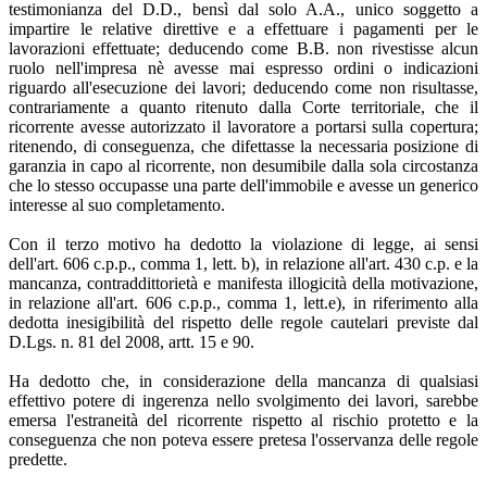
testimonianza del D.D., bensì dal solo A.A., unico soggetto a
impartire le relative direttive e a effettuare i pagamenti per le
lavorazioni effettuate; deducendo come B.B. non rivestisse alcun
ruolo nell'impresa nè avesse mai espresso ordini o indicazioni
riguardo all'esecuzione dei lavori; deducendo come non risultasse,
contrariamente a quanto ritenuto dalla Corte territoriale, che il
ricorrente avesse autorizzato il lavoratore a portarsi sulla copertura;
ritenendo, di conseguenza, che difettasse la necessaria posizione di
garanzia in capo al ricorrente, non desumibile dalla sola circostanza
che lo stesso occupasse una parte dell'immobile e avesse un generico
interesse al suo completamento.
Con il terzo motivo ha dedotto la violazione di legge, ai sensi
dell'art. 606 c.p.p., comma 1, lett. b), in relazione all'art. 430 c.p. e la
mancanza, contraddittorietà e manifesta illogicità della motivazione,
in relazione all'art. 606 c.p.p., comma 1, lett.e), in riferimento alla
dedotta inesigibilità del rispetto delle regole cautelari previste dal
D.Lgs. n. 81 del 2008, artt. 15 e 90.
Ha dedotto che, in considerazione della mancanza di qualsiasi
effettivo potere di ingerenza nello svolgimento dei lavori, sarebbe
emersa l'estraneità del ricorrente rispetto al rischio protetto e la
conseguenza che non poteva essere pretesa l'osservanza delle regole
predette.