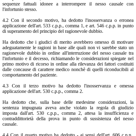
sequenze fattuali idonee a interrompere il nesso causale con
l'infortunio stesso.
4.2 Con il secondo motivo, ha dedotto l'inosservanza o erronea
applicazione dell'art. 533 c.p.p., comma 1, e art. 546 c.p.p. in punto
di superamento del principio del ragionevole dubbio.
Ha dedotto che i giudici di merito avrebbero omesso di motivare
adeguatamente le ragioni in base alle quali non vi sarebbe stato un
ragionevole dubbio in ordine all'interruzione del nesso causale tra
l'infortunio e il decesso, richiamando le considerazioni spiegate nel
primo motivo di ricorso in ordine alla rilevanza dei fattori costituiti
dalle concause di carattere medico nonchè di quelli riconducibili al
comportamento del paziente.
4.3 Con il terzo motivo ha dedotto l'inosservanza e omessa
applicazione dell'art. 530 c.p.p., comma 2.
Ha dedotto che, sulla base delle medesime considerazioni, la
sentenza impugnata aveva anche violato la regola di giudizio
imposta dall'art. 530 c.p.p., comma 2, attesa la insufficienza e
contraddittorietà della prova in punto di sussistenza del nesso
causale.
4.4 Con il quarto motivo ha dedotto - ai sensi dell'art. 606 c.p.p.,