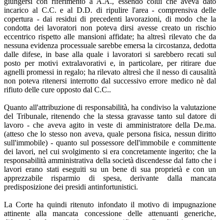
giungersi con riferimento a A.A., essendo colui che aveva dato
incarico al C.C. e al D.D. di ripulire l'area - comprensiva delle
copertura - dai residui di precedenti lavorazioni, di modo che la
condotta dei lavoratori non poteva dirsi avesse creato un rischio
eccentrico rispetto alle mansioni affidate; ha altresì rilevato che da
nessuna evidenza processuale sarebbe emersa la circostanza, dedotta
dalle difese, in base alla quale i lavoratori si sarebbero recati sul
posto per motivi extralavorativi e, in particolare, per ritirare due
agnelli promessi in regalo; ha rilevato altresì che il nesso di causalità
non poteva ritenersi interrotto dal successivo errore medico nè dal
rifiuto delle cure opposto dal C.C..
Quanto all'attribuzione di responsabilità, ha condiviso la valutazione
del Tribunale, ritenendo che la stessa gravasse tanto sul datore di
lavoro - che aveva agito in veste di amministratore della De.ma.
(atteso che lo stesso non aveva, quale persona fisica, nessun diritto
sull'immobile) - quanto sul possessore dell'immobile e committente
dei lavori, nel cui svolgimento si era concretamente ingerito; che la
responsabilità amministrativa della società discendesse dal fatto che i
lavori erano stati eseguiti su un bene di sua proprietà e con un
apprezzabile risparmio di spesa, derivante dalla mancata
predisposizione dei presidi antinfortunistici.
La Corte ha quindi ritenuto infondato il motivo di impugnazione
attinente alla mancata concessione delle attenuanti generiche,