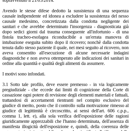
sopravvenuto il 21/05/2014.
Avendo le stesse difese dedotto la sussistenza di una sequenza
causale indipendente ed idonea a escludere la sussistenza del nesso
causale medesimo, concretizzata dalla condotta negligente dei
sanitari e che avrebbe determinato l'insorgenza - diagnosticata già
dopo sedici giorni dal trauma conseguente all'infortunio - di una
fistola tracheo-esofagea riconducibile a un'errata manovra di
intubazione eseguita subito dopo il ricovero; nonchè dalla condotta
tenuta dallo stesso paziente il quale, nei mesi seguito al ricovero, non
aveva consentito all'esecuzione di alcune necessarie indagini
diagnostiche e non aveva ottemperato alle indicazioni dei sanitari in
ordine alla quantità e qualità degli alimenti da assumere.
I motivi sono infondati.
3.1 Sotto tale profilo, deve essere premesso - in via logicamente
pregiudiziale - che eccede dai limiti di cognizione della Corte di
cassazione ogni potere di revisione degli elementi materiali e fattuali,
trattandosi di accertamenti rientranti nel compito esclusivo del
giudice di merito, posto che il controllo sulla motivazione rimesso al
giudice di legittimità è circoscritto, ai sensi dell'art. 606 c.p.p.,
comma 1, lett. e), alla sola verifica dell'esposizione delle ragioni
giuridicamente apprezzabili che l'hanno determinata, dell'assenza di
manifesta illogicità dell'esposizione e, quindi, della coerenza delle