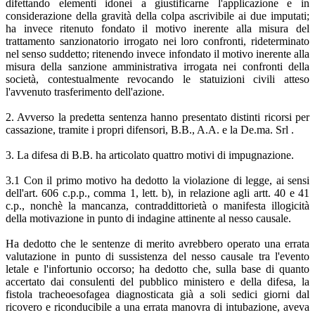
difettando elementi idonei a giustificarne l'applicazione e in
considerazione della gravità della colpa ascrivibile ai due imputati;
ha invece ritenuto fondato il motivo inerente alla misura del
trattamento sanzionatorio irrogato nei loro confronti, rideterminato
nel senso suddetto; ritenendo invece infondato il motivo inerente alla
misura della sanzione amministrativa irrogata nei confronti della
società, contestualmente revocando le statuizioni civili atteso
l'avvenuto trasferimento dell'azione.
2. Avverso la predetta sentenza hanno presentato distinti ricorsi per
cassazione, tramite i propri difensori, B.B., A.A. e la De.ma. Srl .
3. La difesa di B.B. ha articolato quattro motivi di impugnazione.
3.1 Con il primo motivo ha dedotto la violazione di legge, ai sensi
dell'art. 606 c.p.p., comma 1, lett. b), in relazione agli artt. 40 e 41
c.p., nonchè la mancanza, contraddittorietà o manifesta illogicità
della motivazione in punto di indagine attinente al nesso causale.
Ha dedotto che le sentenze di merito avrebbero operato una errata
valutazione in punto di sussistenza del nesso causale tra l'evento
letale e l'infortunio occorso; ha dedotto che, sulla base di quanto
accertato dai consulenti del pubblico ministero e della difesa, la
fistola tracheoesofagea diagnosticata già a soli sedici giorni dal
ricovero e riconducibile a una errata manovra di intubazione, aveva