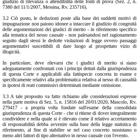
giudizio di rilevanza o attendibilità delle fonti di prova (Sez. 2, n.
7380 del 11/1/2007, Messina, Rv. 235716).
3.2 Ciò posto, le deduzioni poste alla base dei suddetti motivi di
impugnazione non paiono idonee a intaccare il giudizio di congruità
delle argomentazioni dei giudici di merito - in riferimento specifico
alla tematica del nesso causale - non palesandosi nel ragionamento
seguito dagli stessi le dedotte violazioni di legge ovvero passaggi
argomentativi suscettibili di dare luogo al prospettato vizio di
illogicità.
In particolare, deve rilevarsi che i giudici di merito si siano
adeguatamente confrontati con i principi dettati dalla giurisprudenza
di questa Corte e applicabili alla fattispecie concreta in esame e
specificamente relativi alla problematica relativa al nesso di causalità
in ipotesi di reati commissivi determinati mediante omissione.
3.3 A tale proposito va fatto richiamo alle considerazioni espresse
nella parte motiva di Sez. 5, n. 15816 del 20/01/2020, Mascolo, Rv.
279417 - a propria volta fondate sull'esame della consolidata
giurisprudenza di questa Corte - che si ritiene di dover integralmente
condividere e nella quale si è rilevato come il relativo accertamento
di responsabilità debba avvenire sulla base della legge statistica di
riferimento, al fine di stabilire se nel caso concreto sussistano o
meno altri fattori di tipo alternativo in nesso causale con l'evento.