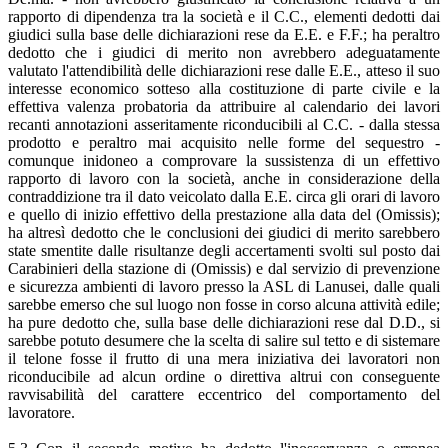
rapporto di dipendenza tra la società e il C.C., elementi dedotti dai
giudici sulla base delle dichiarazioni rese da E.E. e F.F.; ha peraltro
dedotto che i giudici di merito non avrebbero adeguatamente
valutato l'attendibilità delle dichiarazioni rese dalle E.E., atteso il suo
interesse economico sotteso alla costituzione di parte civile e la
effettiva valenza probatoria da attribuire al calendario dei lavori
recanti annotazioni asseritamente riconducibili al C.C. - dalla stessa
prodotto e peraltro mai acquisito nelle forme del sequestro -
comunque inidoneo a comprovare la sussistenza di un effettivo
rapporto di lavoro con la società, anche in considerazione della
contraddizione tra il dato veicolato dalla E.E. circa gli orari di lavoro
e quello di inizio effettivo della prestazione alla data del (Omissis);
ha altresì dedotto che le conclusioni dei giudici di merito sarebbero
state smentite dalle risultanze degli accertamenti svolti sul posto dai
Carabinieri della stazione di (Omissis) e dal servizio di prevenzione
e sicurezza ambienti di lavoro presso la ASL di Lanusei, dalle quali
sarebbe emerso che sul luogo non fosse in corso alcuna attività edile;
ha pure dedotto che, sulla base delle dichiarazioni rese dal D.D., si
sarebbe potuto desumere che la scelta di salire sul tetto e di sistemare
il telone fosse il frutto di una mera iniziativa dei lavoratori non
riconducibile ad alcun ordine o direttiva altrui con conseguente
ravvisabilità del carattere eccentrico del comportamento del
lavoratore.