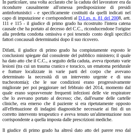
In particolare, una volta acclarato che la caduta del lavoratore era da
ricondurre causalmente all'omessa predisposizione di presidi
antinfortunistici - e specificamente costituiti da quelli indicati nel
capo di imputazione e corrispondenti al
D.Lgs. n. 81 del 200
8, artt.
111 e 115 - il giudice di primo grado ha ricostruito l'intera catena
causale che ha portato al decesso del C.C., riconducendone l'origine
alla predetta condotta omissiva e poi tenendo conto degli specifici
fattori concausali determinatisi dopo il suo ricovero.
Difatti, il giudice di primo grado ha compiutamente esposto le
conclusioni spiegate dal consulente del pubblico ministero; il quale
ha dato atto che il C.C., a seguito della caduta, aveva riportato varie
lesioni (tra cui un trauma cranico e toracico, un ematoma peridurale
e fratture localizzate in varie parti del corpo che avevano
determinato la necessità di un intervento urgente e di una
tracheotomia); che le sue condizioni erano progressivamente
migliorate per poi peggiorare nel febbraio del 2014, momento dal
quale erano sopravvenute frequenti infezioni delle vie respiratore
che lo avevano portato al decesso; che, dall'esame delle cartelle
cliniche, era emerso che il paziente si era ripetutamente opposto
all'effettuazione di indagini diagnostiche necessarie ai fini di un
corretto intervento terapeutico e aveva tenuto un'alimentazione non
corrispondente a quella imposta dalle prescrizioni mediche.
Il giudice di primo grado ha altresì dato atto del parere reso dal