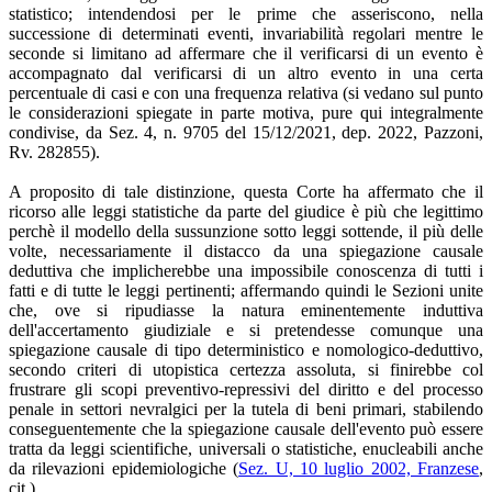
statistico; intendendosi per le prime che asseriscono, nella
successione di determinati eventi, invariabilità regolari mentre le
seconde si limitano ad affermare che il verificarsi di un evento è
accompagnato dal verificarsi di un altro evento in una certa
percentuale di casi e con una frequenza relativa (si vedano sul punto
le considerazioni spiegate in parte motiva, pure qui integralmente
condivise, da Sez. 4, n. 9705 del 15/12/2021, dep. 2022, Pazzoni,
Rv. 282855).
A proposito di tale distinzione, questa Corte ha affermato che il
ricorso alle leggi statistiche da parte del giudice è più che legittimo
perchè il modello della sussunzione sotto leggi sottende, il più delle
volte, necessariamente il distacco da una spiegazione causale
deduttiva che implicherebbe una impossibile conoscenza di tutti i
fatti e di tutte le leggi pertinenti; affermando quindi le Sezioni unite
che, ove si ripudiasse la natura eminentemente induttiva
dell'accertamento giudiziale e si pretendesse comunque una
spiegazione causale di tipo deterministico e nomologico-deduttivo,
secondo criteri di utopistica certezza assoluta, si finirebbe col
frustrare gli scopi preventivo-repressivi del diritto e del processo
penale in settori nevralgici per la tutela di beni primari, stabilendo
conseguentemente che la spiegazione causale dell'evento può essere
tratta da leggi scientifiche, universali o statistiche, enucleabili anche
da rilevazioni epidemiologiche (
Sez. U, 10 luglio 2002, Franzese
,
cit.).