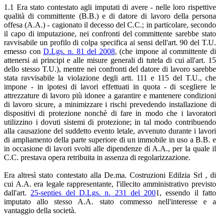
1.1 Era stato contestato agli imputati di avere - nelle loro rispettive
qualità di committente (B.B.) e di datore di lavoro della persona
offesa (A.A.) - cagionato il decesso del C.C.; in particolare, secondo
il capo di imputazione, nei confronti del committente sarebbe stato
ravvisabile un profilo di colpa specifica ai sensi dell'art. 90 del T.U.
emesso con
D.Lgs. n. 81 del 2008
, (che impone al committente di
attenersi ai principi e alle misure generali di tutela di cui all'art. 15
dello stesso T.U.), mentre nei confronti del datore di lavoro sarebbe
stata ravvisabile la violazione degli artt. 111 e 115 del T.U., che
impone - in ipotesi di lavori effettuati in quota - di scegliere le
attrezzature di lavoro più idonee a garantire e mantenere condizioni
di lavoro sicure, a minimizzare i rischi prevedendo installazione di
dispositivi di protezione nonchè di fare in modo che i lavoratori
utilizzino i dovuti sistemi di protezione; in tal modo contribuendo
alla causazione del suddetto evento letale, avvenuto durante i lavori
di ampliamento della parte superiore di un immobile in uso a B.B. e
in occasione di lavori svolti alle dipendenze di A.A., per la quale il
C.C. prestava opera retribuita in assenza di regolarizzazione.
Era altresì stato contestato alla De.ma. Costruzioni Edilzia Srl , di
cui A.A. era legale rappresentante, l'illecito amministrativo previsto
dall'art.
25-septies del D.Lgs. n. 231 del 200
1, essendo il fatto
imputato allo stesso A.A. stato commesso nell'interesse e a
vantaggio della società.