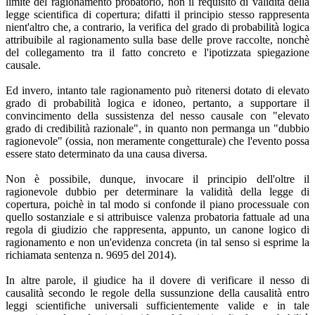
limite del ragionamento probatorio, non il requisito di validità della
legge scientifica di copertura; difatti il principio stesso rappresenta
nient'altro che, a contrario, la verifica del grado di probabilità logica
attribuibile al ragionamento sulla base delle prove raccolte, nonchè
del collegamento tra il fatto concreto e l'ipotizzata spiegazione
causale.
Ed invero, intanto tale ragionamento può ritenersi dotato di elevato
grado di probabilità logica e idoneo, pertanto, a supportare il
convincimento della sussistenza del nesso causale con "elevato
grado di credibilità razionale", in quanto non permanga un "dubbio
ragionevole" (ossia, non meramente congetturale) che l'evento possa
essere stato determinato da una causa diversa.
Non è possibile, dunque, invocare il principio dell'oltre il
ragionevole dubbio per determinare la validità della legge di
copertura, poichè in tal modo si confonde il piano processuale con
quello sostanziale e si attribuisce valenza probatoria fattuale ad una
regola di giudizio che rappresenta, appunto, un canone logico di
ragionamento e non un'evidenza concreta (in tal senso si esprime la
richiamata sentenza n. 9695 del 2014).
In altre parole, il giudice ha il dovere di verificare il nesso di
causalità secondo le regole della sussunzione della causalità entro
leggi scientifiche universali sufficientemente valide e in tale