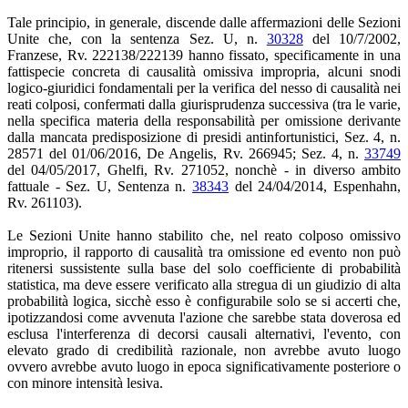
Tale principio, in generale, discende dalle affermazioni delle Sezioni
Unite che, con la sentenza Sez. U, n.
30328
del 10/7/2002,
Franzese, Rv. 222138/222139 hanno fissato, specificamente in una
fattispecie concreta di causalità omissiva impropria, alcuni snodi
logico-giuridici fondamentali per la verifica del nesso di causalità nei
reati colposi, confermati dalla giurisprudenza successiva (tra le varie,
nella specifica materia della responsabilità per omissione derivante
dalla mancata predisposizione di presidi antinfortunistici, Sez. 4, n.
28571 del 01/06/2016, De Angelis, Rv. 266945; Sez. 4, n.
33749
del 04/05/2017, Ghelfi, Rv. 271052, nonchè - in diverso ambito
fattuale - Sez. U, Sentenza n.
38343
del 24/04/2014, Espenhahn,
Rv. 261103).
Le Sezioni Unite hanno stabilito che, nel reato colposo omissivo
improprio, il rapporto di causalità tra omissione ed evento non può
ritenersi sussistente sulla base del solo coefficiente di probabilità
statistica, ma deve essere verificato alla stregua di un giudizio di alta
probabilità logica, sicchè esso è configurabile solo se si accerti che,
ipotizzandosi come avvenuta l'azione che sarebbe stata doverosa ed
esclusa l'interferenza di decorsi causali alternativi, l'evento, con
elevato grado di credibilità razionale, non avrebbe avuto luogo
ovvero avrebbe avuto luogo in epoca significativamente posteriore o
con minore intensità lesiva.