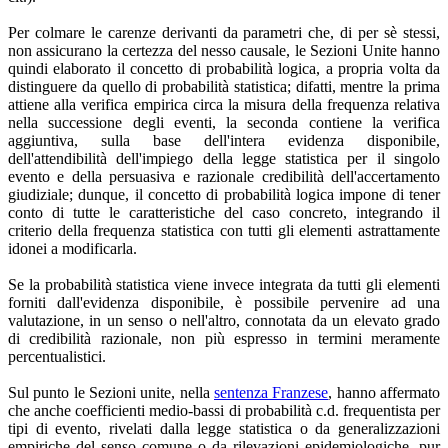
Per colmare le carenze derivanti da parametri che, di per sè stessi,
non assicurano la certezza del nesso causale, le Sezioni Unite hanno
quindi elaborato il concetto di probabilità logica, a propria volta da
distinguere da quello di probabilità statistica; difatti, mentre la prima
attiene alla verifica empirica circa la misura della frequenza relativa
nella successione degli eventi, la seconda contiene la verifica
aggiuntiva, sulla base dell'intera evidenza disponibile,
dell'attendibilità dell'impiego della legge statistica per il singolo
evento e della persuasiva e razionale credibilità dell'accertamento
giudiziale; dunque, il concetto di probabilità logica impone di tener
conto di tutte le caratteristiche del caso concreto, integrando il
criterio della frequenza statistica con tutti gli elementi astrattamente
idonei a modificarla.
Se la probabilità statistica viene invece integrata da tutti gli elementi
forniti dall'evidenza disponibile, è possibile pervenire ad una
valutazione, in un senso o nell'altro, connotata da un elevato grado
di credibilità razionale, non più espresso in termini meramente
percentualistici.
Sul punto le Sezioni unite, nella
sentenza Franzese
, hanno affermato
che anche coefficienti medio-bassi di probabilità c.d. frequentista per
tipi di evento, rivelati dalla legge statistica o da generalizzazioni
empiriche del senso comune o da rilevazioni epidemiologiche, pur