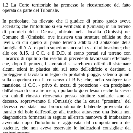
1.2 La Corte territoriale ha premesso la ricostruzione del fatto
operata da parte del Tribunale.
In particolare, ha rilevato che il giudice di primo grado aveva
accertato; che l'infortunio si era verificato il (Omissis) in un terreno
di proprietà della De.ma., ubicato nella località (Omissis) nel
Comune di (Omissis), ove insisteva una struttura edilizia su due
livelli, di cui quello al piano terreno adibito ad abitazione della
famiglia di A.A. e quello superiore ancora in via di ultimazione; che,
alle ore 8,15, il C.C. e il D.D. si erano portati sul terreno con
l'incarico di ripulirlo dai residui di precedenti lavorazioni effettuate;
che, dopo il pranzo, i lavoratori si sarebbero offerti di sistemare
alcuni teloni in plastica siti sul tetto dell'edificio e destinati a
proteggere il tavolato in legno da probabili piogge, salendo quindi
sulla copertura con il consenso di B.B.; che, nello svolgere tale
mansione, il C.C. - privo di mezzi di protezione - era precipitato
dall'altezza di circa tre metri, riportando gravi lesioni e che lo stesso
era quindi rimasto ricoverato presso strutture sanitarie sino al
decesso, sopravvenuto il (Omissis); che la causa "prossima" del
decesso era stata una broncopolmonite bilaterale provocata dal
transito del bolo dall'esofago alla trachea attraverso una fistola non
diagnosticata formatasi in seguito all'errata manovra di intubazione
avvenuta dopo l'infortunio e aggravata dal comportamento del
paziente, che non aveva osservato le indicazioni consigliate dai