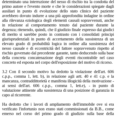
determinato una interruzione del nesso di rischio tra la condotta del
primo autore e l'evento morte e che le considerazioni spiegate dagli
ausiliari in punto di evoluzione dello stato clinico del paziente
avrebbero dovuto indurre a una più approfondita indagine in ordine
alla rilevanza eziologica degli elementi causali sopravvenuti, anche
in relazione al comportamento tenuto dal paziente durante la
degenza; ritenendo, quindi, che il giudizio finale espresso dai giudici
di merito si sarebbe posto in contrasto con i consolidati principi
giurisprudenziali in punto di accertamento della sussistenza di un
elevato grado di probabilità logica in ordine alla sussistenza del
nesso causale e di eccentricità del fattore sopravvenuto rispetto al
rischio governato dal precedente garante, tanto deducendo sulla base
della concreta concatenazione degli eventi riscontrabile nel caso
concreto ed esposta nel corpo dell'esposizione del motivo di ricorso.
3.2 Con il secondo motivo ha dedotto la violazione dell'art. 606
c.p.p., comma 1, lett. b), in relazione agli artt. 40 e 41 c.p. e la
mancanza, contraddittorietà e manifesta illogicità della motivazione -
ai sensi dell'art. 606 c.p.p., comma 1, lett.e), - in punto di
valutazione attinente alla sussistenza di una posizione di garanzia in
capo al ricorrente.
Ha dedotto che i lavori di ampliamento dell'immobile ove si era
verificato l'infortunio non erano stati commissionati da B.B., come
emerso nel corso del primo grado di giudizio sulla base della