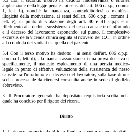
5.3 Con il secondo motivo ha dedotto l'inosservanza o erronea
applicazione della legge penale - ai sensi dell'art. 606 c.p.p., comma
1, lett. b), nonchè la mancanza, contraddittorietà o manifesta
illogicità della motivazione, ai sensi dell'art. 606 c.p.p., comma 1,
lett. e), in punto di violazione degli artt. 40 e 41 c.p.p. e in
riferimento alla dedotta sussistenza del nesso causale tra l'infortunio
e il decesso del lavoratore; esponendo, sul punto, il complessivo
excursus della vicenda clinica seguita al ricovero del C.C., in ordine
alla condotta dei sanitari e a quella del paziente.
5.4 Con il terzo motivo ha dedotto - ai sensi dell'art. 606 c.p.p.,
comma 1, lett. d), - la mancata assunzione di una prova decisiva e,
specificamente, il mancato espletamento di una perizia medico-
legale in punto di effettiva valutazione della sussistenza del nesso
causale tra l'infortunio e il decesso del lavoratore, sulla base di una
scelta processuale da ritenersi consentita anche in sede di giudizio
abbreviato.
3. Il Procuratore generale ha depositato requisitoria scritta nella
quale ha concluso per il rigetto dei ricorsi.
Diritto
1. Il ricorso proposto da B.B. è fondato, mentre vanno rigettati i