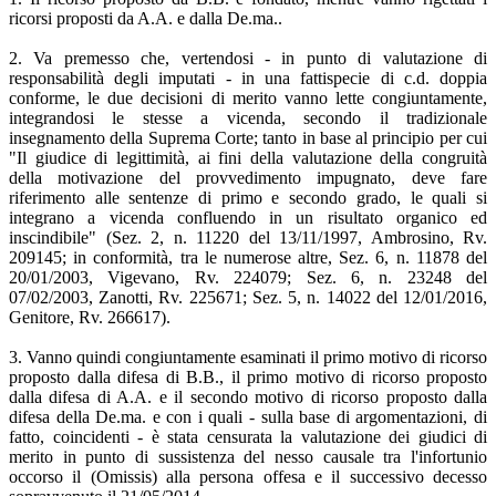
ricorsi proposti da A.A. e dalla De.ma..
2. Va premesso che, vertendosi - in punto di valutazione di
responsabilità degli imputati - in una fattispecie di c.d. doppia
conforme, le due decisioni di merito vanno lette congiuntamente,
integrandosi le stesse a vicenda, secondo il tradizionale
insegnamento della Suprema Corte; tanto in base al principio per cui
"Il giudice di legittimità, ai fini della valutazione della congruità
della motivazione del provvedimento impugnato, deve fare
riferimento alle sentenze di primo e secondo grado, le quali si
integrano a vicenda confluendo in un risultato organico ed
inscindibile" (Sez. 2, n. 11220 del 13/11/1997, Ambrosino, Rv.
209145; in conformità, tra le numerose altre, Sez. 6, n. 11878 del
20/01/2003, Vigevano, Rv. 224079; Sez. 6, n. 23248 del
07/02/2003, Zanotti, Rv. 225671; Sez. 5, n. 14022 del 12/01/2016,
Genitore, Rv. 266617).
3. Vanno quindi congiuntamente esaminati il primo motivo di ricorso
proposto dalla difesa di B.B., il primo motivo di ricorso proposto
dalla difesa di A.A. e il secondo motivo di ricorso proposto dalla
difesa della De.ma. e con i quali - sulla base di argomentazioni, di
fatto, coincidenti - è stata censurata la valutazione dei giudici di
merito in punto di sussistenza del nesso causale tra l'infortunio
occorso il (Omissis) alla persona offesa e il successivo decesso