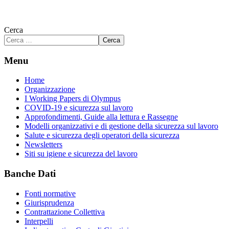
Cerca
Cerca
Menu
Home
Organizzazione
I Working Papers di Olympus
COVID-19 e sicurezza sul lavoro
Approfondimenti, Guide alla lettura e Rassegne
Modelli organizzativi e di gestione della sicurezza sul lavoro
Salute e sicurezza degli operatori della sicurezza
Newsletters
Siti su igiene e sicurezza del lavoro
Banche Dati
Fonti normative
Giurisprudenza
Contrattazione Collettiva
Interpelli