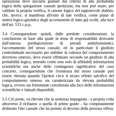
operazione deve lasciarsi guidare dal criterio di alta probabilità
logica della spiegazione causale ipotizzata, ma non può usare, per
validare la propria verifica, il canone logico del ragionevole dubbio,
che, invece, si manifesta all'esito di tale verifica, come piano di
sintesi logico-giuridica degli accertamenti di fatto già svolti, alla luce
dell'art. 533 c.p.p..
3.4 Conseguendone quindi, dalle predette considerazioni, la
conclusione in base alla quale in tema di responsabilità derivante
dall'omessa predisposizione di presidi antinfortunistici,
l'accertamento del nesso causale, ed in particolare il giudizio
controfattuale necessario per stabilire la valenza del comportamento
doveroso omesso, deve essere effettuato secondo un giudizio di alta
probabilità logica, tenendo conto non solo di affidabili informazioni
scientifiche ma anche delle contingenze significative del caso
concreto, conseguendone che l'esistenza del nesso causale può
essere ritenuta quando l'ipotesi circa il sicuro effetto salvifico del
comportamento omesso sia caratterizzata da elevata probabilità
logica, ovvero sia fortemente corroborata alla luce delle informazioni
scientifiche e fattuali disponibili.
3.5 Ciò posto, va rilevato che la sentenza impugnata - a propria volta
attraverso il richiamo a quella di primo grado - ha compiutamente
delineato l'iter causale che ha portato al decesso della persona offesa.