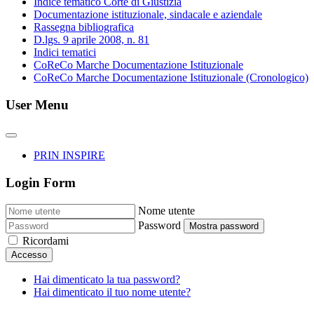
Indice tematico Corte di Giustizia
Documentazione istituzionale, sindacale e aziendale
Rassegna bibliografica
D.lgs. 9 aprile 2008, n. 81
Indici tematici
CoReCo Marche Documentazione Istituzionale
CoReCo Marche Documentazione Istituzionale (Cronologico)
User Menu
PRIN INSPIRE
Login Form
Nome utente
Password
Mostra password
Ricordami
Accesso
Hai dimenticato la tua password?
Hai dimenticato il tuo nome utente?