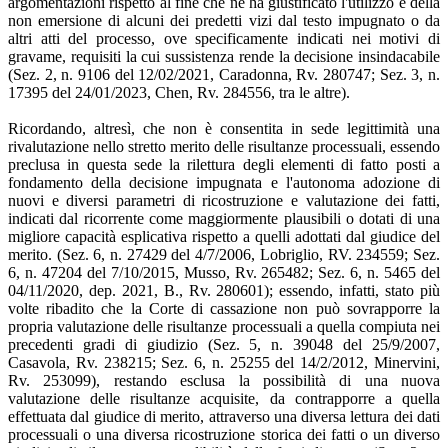
argomentazioni rispetto al fine che ne ha giustificato l'utilizzo e della
non emersione di alcuni dei predetti vizi dal testo impugnato o da
altri atti del processo, ove specificamente indicati nei motivi di
gravame, requisiti la cui sussistenza rende la decisione insindacabile
(Sez. 2, n. 9106 del 12/02/2021, Caradonna, Rv. 280747; Sez. 3, n.
17395 del 24/01/2023, Chen, Rv. 284556, tra le altre).
Ricordando, altresì, che non è consentita in sede legittimità una
rivalutazione nello stretto merito delle risultanze processuali, essendo
preclusa in questa sede la rilettura degli elementi di fatto posti a
fondamento della decisione impugnata e l'autonoma adozione di
nuovi e diversi parametri di ricostruzione e valutazione dei fatti,
indicati dal ricorrente come maggiormente plausibili o dotati di una
migliore capacità esplicativa rispetto a quelli adottati dal giudice del
merito. (Sez. 6, n. 27429 del 4/7/2006, Lobriglio, RV. 234559; Sez.
6, n. 47204 del 7/10/2015, Musso, Rv. 265482; Sez. 6, n. 5465 del
04/11/2020, dep. 2021, B., Rv. 280601); essendo, infatti, stato più
volte ribadito che la Corte di cassazione non può sovrapporre la
propria valutazione delle risultanze processuali a quella compiuta nei
precedenti gradi di giudizio (Sez. 5, n. 39048 del 25/9/2007,
Casavola, Rv. 238215; Sez. 6, n. 25255 del 14/2/2012, Minervini,
Rv. 253099), restando esclusa la possibilità di una nuova
valutazione delle risultanze acquisite, da contrapporre a quella
effettuata dal giudice di merito, attraverso una diversa lettura dei dati
processuali o una diversa ricostruzione storica dei fatti o un diverso