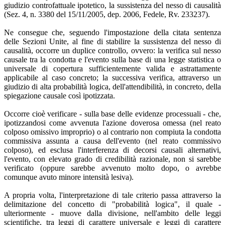
giudizio controfattuale ipotetico, la sussistenza del nesso di causalità
(Sez. 4, n. 3380 del 15/11/2005, dep. 2006, Fedele, Rv. 233237).
Ne consegue che, seguendo l'impostazione della citata sentenza
delle Sezioni Unite, al fine di stabilire la sussistenza del nesso di
causalità, occorre un duplice controllo, ovvero: la verifica sul nesso
causale tra la condotta e l'evento sulla base di una legge statistica o
universale di copertura sufficientemente valida e astrattamente
applicabile al caso concreto; la successiva verifica, attraverso un
giudizio di alta probabilità logica, dell'attendibilità, in concreto, della
spiegazione causale così ipotizzata.
Occorre cioè verificare - sulla base delle evidenze processuali - che,
ipotizzandosi come avvenuta l'azione doverosa omessa (nel reato
colposo omissivo improprio) o al contrario non compiuta la condotta
commissiva assunta a causa dell'evento (nel reato commissivo
colposo), ed esclusa l'interferenza di decorsi causali alternativi,
l'evento, con elevato grado di credibilità razionale, non si sarebbe
verificato (oppure sarebbe avvenuto molto dopo, o avrebbe
comunque avuto minore intensità lesiva).
A propria volta, l'interpretazione di tale criterio passa attraverso la
delimitazione del concetto di "probabilità logica", il quale -
ulteriormente - muove dalla divisione, nell'ambito delle leggi
scientifiche, tra leggi di carattere universale e leggi di carattere