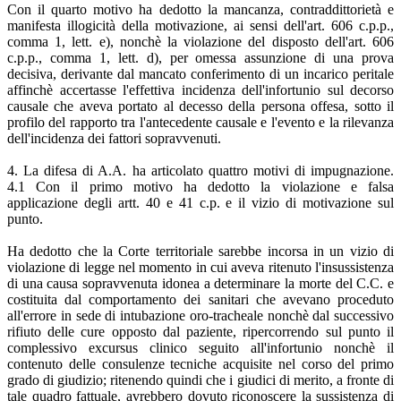
Con il quarto motivo ha dedotto la mancanza, contraddittorietà e
manifesta illogicità della motivazione, ai sensi dell'art. 606 c.p.p.,
comma 1, lett. e), nonchè la violazione del disposto dell'art. 606
c.p.p., comma 1, lett. d), per omessa assunzione di una prova
decisiva, derivante dal mancato conferimento di un incarico peritale
affinchè accertasse l'effettiva incidenza dell'infortunio sul decorso
causale che aveva portato al decesso della persona offesa, sotto il
profilo del rapporto tra l'antecedente causale e l'evento e la rilevanza
dell'incidenza dei fattori sopravvenuti.
4. La difesa di A.A. ha articolato quattro motivi di impugnazione.
4.1 Con il primo motivo ha dedotto la violazione e falsa
applicazione degli artt. 40 e 41 c.p. e il vizio di motivazione sul
punto.
Ha dedotto che la Corte territoriale sarebbe incorsa in un vizio di
violazione di legge nel momento in cui aveva ritenuto l'insussistenza
di una causa sopravvenuta idonea a determinare la morte del C.C. e
costituita dal comportamento dei sanitari che avevano proceduto
all'errore in sede di intubazione oro-tracheale nonchè dal successivo
rifiuto delle cure opposto dal paziente, ripercorrendo sul punto il
complessivo excursus clinico seguito all'infortunio nonchè il
contenuto delle consulenze tecniche acquisite nel corso del primo
grado di giudizio; ritenendo quindi che i giudici di merito, a fronte di
tale quadro fattuale, avrebbero dovuto riconoscere la sussistenza di