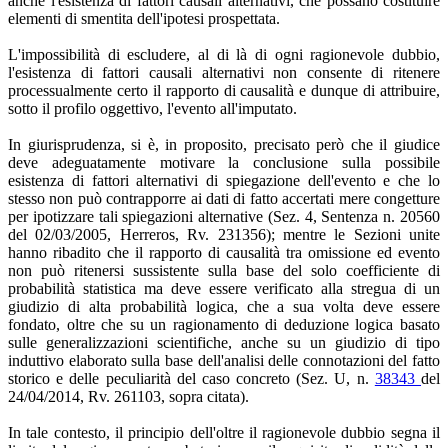
anche l'esistenza di fattori causali alternativi, che possano costituire
elementi di smentita dell'ipotesi prospettata.
L'impossibilità di escludere, al di là di ogni ragionevole dubbio,
l'esistenza di fattori causali alternativi non consente di ritenere
processualmente certo il rapporto di causalità e dunque di attribuire,
sotto il profilo oggettivo, l'evento all'imputato.
In giurisprudenza, si è, in proposito, precisato però che il giudice
deve adeguatamente motivare la conclusione sulla possibile
esistenza di fattori alternativi di spiegazione dell'evento e che lo
stesso non può contrapporre ai dati di fatto accertati mere congetture
per ipotizzare tali spiegazioni alternative (Sez. 4, Sentenza n. 20560
del 02/03/2005, Herreros, Rv. 231356); mentre le Sezioni unite
hanno ribadito che il rapporto di causalità tra omissione ed evento
non può ritenersi sussistente sulla base del solo coefficiente di
probabilità statistica ma deve essere verificato alla stregua di un
giudizio di alta probabilità logica, che a sua volta deve essere
fondato, oltre che su un ragionamento di deduzione logica basato
sulle generalizzazioni scientifiche, anche su un giudizio di tipo
induttivo elaborato sulla base dell'analisi delle connotazioni del fatto
storico e delle peculiarità del caso concreto (Sez. U, n.
38343
del
24/04/2014, Rv. 261103, sopra citata).
In tale contesto, il principio dell'oltre il ragionevole dubbio segna il