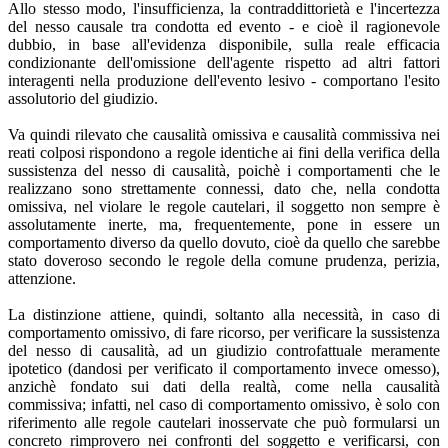
Allo stesso modo, l'insufficienza, la contraddittorietà e l'incertezza
del nesso causale tra condotta ed evento - e cioè il ragionevole
dubbio, in base all'evidenza disponibile, sulla reale efficacia
condizionante dell'omissione dell'agente rispetto ad altri fattori
interagenti nella produzione dell'evento lesivo - comportano l'esito
assolutorio del giudizio.
Va quindi rilevato che causalità omissiva e causalità commissiva nei
reati colposi rispondono a regole identiche ai fini della verifica della
sussistenza del nesso di causalità, poichè i comportamenti che le
realizzano sono strettamente connessi, dato che, nella condotta
omissiva, nel violare le regole cautelari, il soggetto non sempre è
assolutamente inerte, ma, frequentemente, pone in essere un
comportamento diverso da quello dovuto, cioè da quello che sarebbe
stato doveroso secondo le regole della comune prudenza, perizia,
attenzione.
La distinzione attiene, quindi, soltanto alla necessità, in caso di
comportamento omissivo, di fare ricorso, per verificare la sussistenza
del nesso di causalità, ad un giudizio controfattuale meramente
ipotetico (dandosi per verificato il comportamento invece omesso),
anzichè fondato sui dati della realtà, come nella causalità
commissiva; infatti, nel caso di comportamento omissivo, è solo con
riferimento alle regole cautelari inosservate che può formularsi un
concreto rimprovero nei confronti del soggetto e verificarsi, con