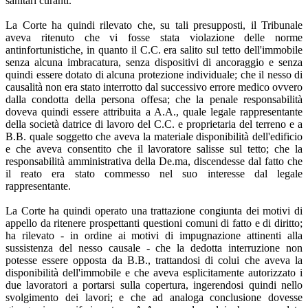
sanitari curanti.
La Corte ha quindi rilevato che, su tali presupposti, il Tribunale
aveva ritenuto che vi fosse stata violazione delle norme
antinfortunistiche, in quanto il C.C. era salito sul tetto dell'immobile
senza alcuna imbracatura, senza dispositivi di ancoraggio e senza
quindi essere dotato di alcuna protezione individuale; che il nesso di
causalità non era stato interrotto dal successivo errore medico ovvero
dalla condotta della persona offesa; che la penale responsabilità
doveva quindi essere attribuita a A.A., quale legale rappresentante
della società datrice di lavoro del C.C. e proprietaria del terreno e a
B.B. quale soggetto che aveva la materiale disponibilità dell'edificio
e che aveva consentito che il lavoratore salisse sul tetto; che la
responsabilità amministrativa della De.ma, discendesse dal fatto che
il reato era stato commesso nel suo interesse dal legale
rappresentante.
La Corte ha quindi operato una trattazione congiunta dei motivi di
appello da ritenere prospettanti questioni comuni di fatto e di diritto;
ha rilevato - in ordine ai motivi di impugnazione attinenti alla
sussistenza del nesso causale - che la dedotta interruzione non
potesse essere opposta da B.B., trattandosi di colui che aveva la
disponibilità dell'immobile e che aveva esplicitamente autorizzato i
due lavoratori a portarsi sulla copertura, ingerendosi quindi nello
svolgimento dei lavori; e che ad analoga conclusione dovesse