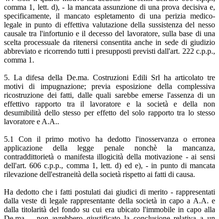
comma 1, lett. d), - la mancata assunzione di una prova decisiva e,
specificamente, il mancato espletamento di una perizia medico-
legale in punto di effettiva valutazione della sussistenza del nesso
causale tra l'infortunio e il decesso del lavoratore, sulla base di una
scelta processuale da ritenersi consentita anche in sede di giudizio
abbreviato e ricorrendo tutti i presupposti previsti dall'art. 222 c.p.p.,
comma 1.
5. La difesa della De.ma. Costruzioni Edili Srl ha articolato tre
motivi di impugnazione; previa esposizione della complessiva
ricostruzione dei fatti, dalle quali sarebbe emerse l'assenza di un
effettivo rapporto tra il lavoratore e la società e della non
desumibilità dello stesso per effetto del solo rapporto tra lo stesso
lavoratore e A.A..
5.1 Con il primo motivo ha dedotto l'inosservanza o erronea
applicazione della legge penale nonchè la mancanza,
contraddittorietà o manifesta illogicità della motivazione - ai sensi
dell'art. 606 c.p.p., comma 1, lett. d) ed e), - in punto di mancata
rilevazione dell'estraneità della società rispetto ai fatti di causa.
Ha dedotto che i fatti postulati dai giudici di merito - rappresentati
dalla veste di legale rappresentante della società in capo a A.A. e
dalla titolarità del fondo su cui era ubicato l'immobile in capo alla
De.ma. - non avrebbero giustificato la conclusione relativa a un