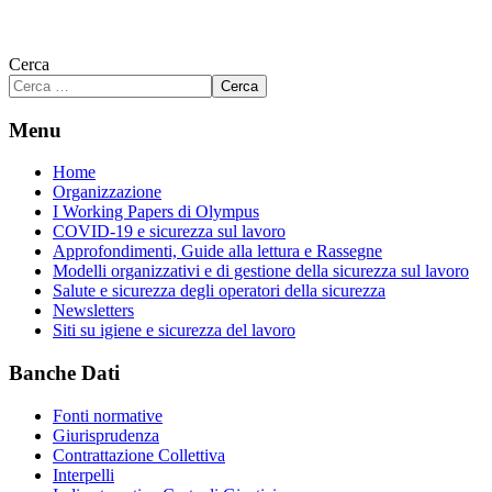
Cerca
Cerca
Menu
Home
Organizzazione
I Working Papers di Olympus
COVID-19 e sicurezza sul lavoro
Approfondimenti, Guide alla lettura e Rassegne
Modelli organizzativi e di gestione della sicurezza sul lavoro
Salute e sicurezza degli operatori della sicurezza
Newsletters
Siti su igiene e sicurezza del lavoro
Banche Dati
Fonti normative
Giurisprudenza
Contrattazione Collettiva
Interpelli