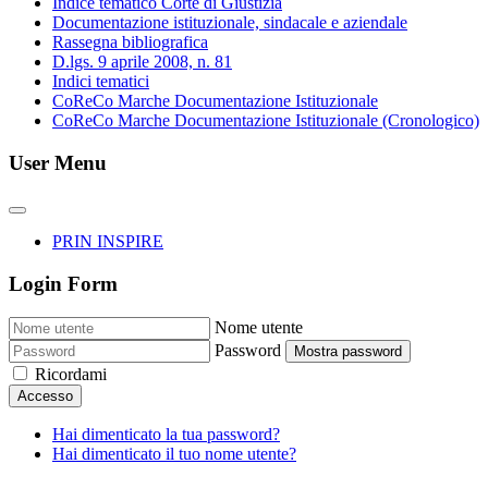
Indice tematico Corte di Giustizia
Documentazione istituzionale, sindacale e aziendale
Rassegna bibliografica
D.lgs. 9 aprile 2008, n. 81
Indici tematici
CoReCo Marche Documentazione Istituzionale
CoReCo Marche Documentazione Istituzionale (Cronologico)
User Menu
PRIN INSPIRE
Login Form
Nome utente
Password
Mostra password
Ricordami
Accesso
Hai dimenticato la tua password?
Hai dimenticato il tuo nome utente?