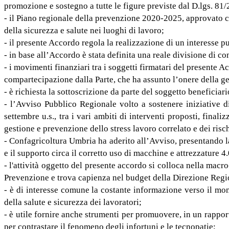
promozione e sostegno a tutte le figure previste dal D.lgs. 81
- il Piano regionale della prevenzione 2020-2025, approvato co
della sicurezza e salute nei luoghi di lavoro;
- il presente Accordo regola la realizzazione di un interesse 
- in base all’Accordo è stata definita una reale divisione di c
- i movimenti finanziari tra i soggetti firmatari del presente
compartecipazione dalla Parte, che ha assunto l’onere della ges
- è richiesta la sottoscrizione da parte del soggetto beneficiar
- l’Avviso Pubblico Regionale volto a sostenere iniziative 
settembre u.s., tra i vari ambiti di interventi proposti, final
gestione e prevenzione dello stress lavoro correlato e dei rischi
- Confagricoltura Umbria ha aderito all’Avviso, presentando l
e il supporto circa il corretto uso di macchine e attrezzature 4.
- l'attività oggetto del presente accordo si colloca nella ma
Prevenzione e trova capienza nel budget della Direzione Regi
- è di interesse comune la costante informazione verso il mond
della salute e sicurezza dei lavoratori;
- è utile fornire anche strumenti per promuovere, in un rapport
per contrastare il fenomeno degli infortuni e le tecnopatie;