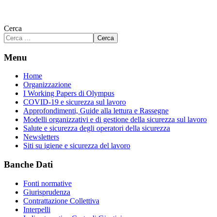
Cerca
Cerca
Menu
Home
Organizzazione
I Working Papers di Olympus
COVID-19 e sicurezza sul lavoro
Approfondimenti, Guide alla lettura e Rassegne
Modelli organizzativi e di gestione della sicurezza sul lavoro
Salute e sicurezza degli operatori della sicurezza
Newsletters
Siti su igiene e sicurezza del lavoro
Banche Dati
Fonti normative
Giurisprudenza
Contrattazione Collettiva
Interpelli