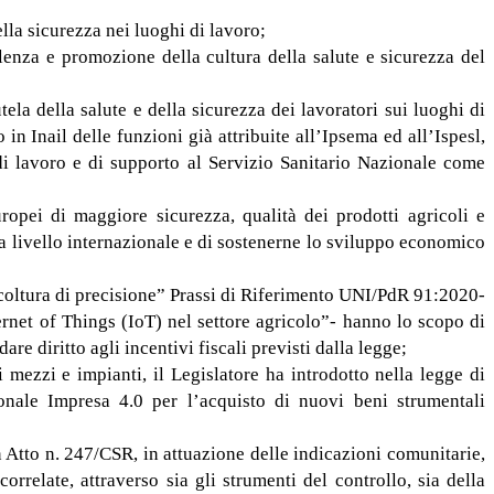
della sicurezza nei luoghi di lavoro;
ulenza e promozione della cultura della salute e sicurezza del
ela della salute e della sicurezza dei lavoratori sui luoghi di
in Inail delle funzioni già attribuite all’Ipsema ed all’Ispesl,
di lavoro e di supporto al Servizio Sanitario Nazionale come
pei di maggiore sicurezza, qualità dei prodotti agricoli e
 a livello internazionale e di sostenerne lo sviluppo economico
gricoltura di precisione” Prassi di Riferimento UNI/PdR 91:2020-
rnet of Things (IoT) nel settore agricolo”- hanno lo scopo di
re diritto agli incentivi fiscali previsti dalla legge;
 mezzi e impianti, il Legislatore ha introdotto nella legge di
onale Impresa 4.0 per l’acquisto di nuovi beni strumentali
Atto n. 247/CSR, in attuazione delle indicazioni comunitarie,
rrelate, attraverso sia gli strumenti del controllo, sia della