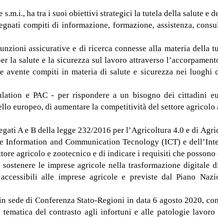
s.m.i., ha tra i suoi obiettivi strategici la tutela della salute e 
assegnati compiti di informazione, formazione, assistenza, cons
nzioni assicurative e di ricerca connesse alla materia della tut
er la salute e la sicurezza sul lavoro attraverso l’accorpamento 
le avente compiti in materia di salute e sicurezza nei luoghi 
ation e PAC - per rispondere a un bisogno dei cittadini euro
vello europeo, di aumentare la competitività del settore agricolo
allegati A e B della legge 232/2016 per l’Agricoltura 4.0 e di A
delle Information and Communication Tecnology (ICT) e dell’Inte
tore agricolo e zootecnico e di indicare i requisiti che possono da
 sostenere le imprese agricole nella trasformazione digitale di
 accessibili alle imprese agricole e previste dal Piano Nazi
in sede di Conferenza Stato-Regioni in data 6 agosto 2020, con 
tematica del contrasto agli infortuni e alle patologie lavoro co