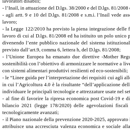
lavoratori disabili;
- l’Inail, in attuazione del D.lgs. 38/2000 e del D.lgs. 81/2008 e 
- agli artt. 9 e 10 del D.lgs. 81/2008 e s.m.i. l’Inail vede 
lavoro;
- la Legge 122/2010 ha previsto la piena integrazione delle fu
lavoro di cui al D.lgs. 81/2008 ed ha istituito un polo unico p
divenendo l’ente pubblico nazionale del sistema istituziona
previsto dall’art.9, comma 6, lettera h, del D.lgs. 81/2008;
- l’Unione Europea ha emanato due direttive -Mother Regul
sostenibilità con l’obiettivo di armonizzare le normative a li
con sistemi alimentari produttivi resilienti ed eco-sostenibili;
- le “Linee guida per l’interpretazione dei requisiti cui agli 
in cui l’Agricoltura 4.0 è la risultante “dell’applicazione 
individuare le principali tecnologie e attrezzature usate nel set
- al fine di favorire la ripresa economica post Covid-19 e di
bilancio 2021 (legge 178/2020) delle agevolazioni fiscali
tecnologicamente avanzati;
- il Piano nazionale della prevenzione 2020-2025, approvato 
attribuisce una accresciuta valenza economica e sociale alla 