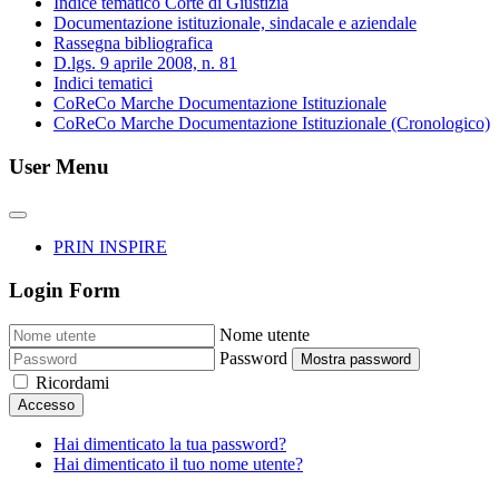
Indice tematico Corte di Giustizia
Documentazione istituzionale, sindacale e aziendale
Rassegna bibliografica
D.lgs. 9 aprile 2008, n. 81
Indici tematici
CoReCo Marche Documentazione Istituzionale
CoReCo Marche Documentazione Istituzionale (Cronologico)
User Menu
PRIN INSPIRE
Login Form
Nome utente
Password
Mostra password
Ricordami
Accesso
Hai dimenticato la tua password?
Hai dimenticato il tuo nome utente?