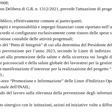
/2008;
n Delibera di G.R. n. 1312/2021, prevede l'attuazione di proget
pubblico, effettivamente comune ai partecipanti;
ompiti e responsabilità e impegni finanziari come riportato nell’
 Accordo si configurano esclusivamente come ristoro delle spese 
tione contabile delle attività progettuali;
io del “Patto di Integrità” di cui alla determina del Presidente d
di prevenzione per l’anno 2023, secondo le Linee di indirizzo
izzati alla promozione della salute e della sicurezza sui luoghi
 psicosociali e della salute globale dei lavoratori per la gestion
a manifestazione d’interesse per la realizzazione del progetto
0.;
cro-area “Promozione e Informazione” delle Linee d'Indirizzo O
onale dell'INAIL;
o del lavoro sulla rilevanza della prevenzione degli infortuni 
o sinergico con le istituzioni, azioni ed iniziative volte a dif