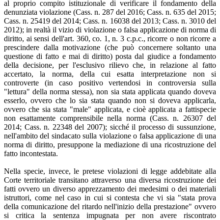
al proprio compito istituzionale di verificare il fondamento della
denunziata violazione (Cass. n. 287 del 2016; Cass. n. 635 del 2015;
Cass. n. 25419 del 2014; Cass. n. 16038 del 2013; Cass. n. 3010 del
2012); in realtà il vizio di violazione o falsa applicazione di norma di
diritto, ai sensi dell'art. 360, co. 1, n. 3 c.p.c., ricorre o non ricorre a
prescindere dalla motivazione (che può concernere soltanto una
questione di fatto e mai di diritto) posta dal giudice a fondamento
della decisione, per l'esclusivo rilievo che, in relazione al fatto
accertato, la norma, della cui esatta interpretazione non si
controverte (in caso positivo vertendosi in controversia sulla
"lettura" della norma stessa), non sia stata applicata quando doveva
esserlo, ovvero che lo sia stata quando non si doveva applicarla,
ovvero che sia stata "male" applicata, e cioè applicata a fattispecie
non esattamente comprensibile nella norma (Cass. n. 26307 del
2014; Cass. n. 22348 del 2007); sicché il processo di sussunzione,
nell'ambito del sindacato sulla violazione o falsa applicazione di una
norma di diritto, presuppone la mediazione di una ricostruzione del
fatto incontestata.
Nella specie, invece, le pretese violazioni di legge addebitate alla
Corte territoriale transitano attraverso una diversa ricostruzione dei
fatti ovvero un diverso apprezzamento dei medesimi o dei materiali
istruttori, come nel caso in cui si contesta che vi sia "stata prova
della comunicazione del ritardo nell'inizio della prestazione" ovvero
si critica la sentenza impugnata per non avere riscontrato