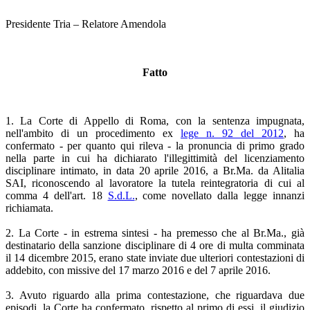
Presidente Tria – Relatore Amendola
Fatto
1. La Corte di Appello di Roma, con la sentenza impugnata,
nell'ambito di un procedimento ex
lege n. 92 del 2012
, ha
confermato - per quanto qui rileva - la pronuncia di primo grado
nella parte in cui ha dichiarato l'illegittimità del licenziamento
disciplinare intimato, in data 20 aprile 2016, a Br.Ma. da Alitalia
SAI, riconoscendo al lavoratore la tutela reintegratoria di cui al
comma 4 dell'art. 18
S.d.L.
, come novellato dalla legge innanzi
richiamata.
2. La Corte - in estrema sintesi - ha premesso che al Br.Ma., già
destinatario della sanzione disciplinare di 4 ore di multa comminata
il 14 dicembre 2015, erano state inviate due ulteriori contestazioni di
addebito, con missive del 17 marzo 2016 e del 7 aprile 2016.
3. Avuto riguardo alla prima contestazione, che riguardava due
episodi, la Corte ha confermato, rispetto al primo di essi, il giudizio