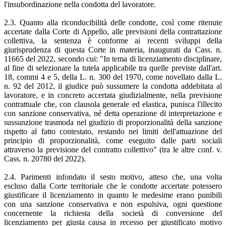
l'insubordinazione nella condotta del lavoratore.
2.3. Quanto alla riconducibilità delle condotte, così come ritenute
accertate dalla Corte di Appello, alle previsioni della contrattazione
collettiva, la sentenza è conforme ai recenti sviluppi della
giurisprudenza di questa Corte in materia, inaugurati da Cass. n.
11665 del 2022, secondo cui: "In tema di licenziamento disciplinare,
al fine di selezionare la tutela applicabile tra quelle previste dall'art.
18, commi 4 e 5, della L. n. 300 del 1970, come novellato dalla L.
n. 92 del 2012, il giudice può sussumere la condotta addebitata al
lavoratore, e in concreto accertata giudizialmente, nella previsione
contrattuale che, con clausola generale ed elastica, punisca l'illecito
con sanzione conservativa, né detta operazione di interpretazione e
sussunzione trasmoda nel giudizio di proporzionalità della sanzione
rispetto al fatto contestato, restando nei limiti dell'attuazione del
principio di proporzionalità, come eseguito dalle parti sociali
attraverso la previsione del contratto collettivo" (tra le altre conf. v.
Cass. n. 20780 del 2022).
2.4. Parimenti infondato il sesto motivo, atteso che, una volta
escluso dalla Corte territoriale che le condotte accertate potessero
giustificare il licenziamento in quanto le medesime erano punibili
con una sanzione conservativa e non espulsiva, ogni questione
concernente la richiesta della società di conversione del
licenziamento per giusta causa in recesso per giustificato motivo