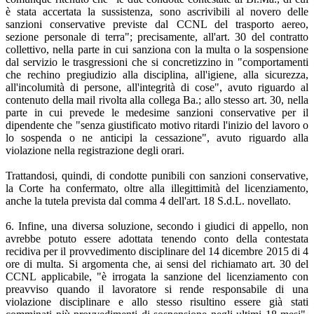
è stata accertata la sussistenza, sono ascrivibili al novero delle
sanzioni conservative previste dal CCNL del trasporto aereo,
sezione personale di terra"; precisamente, all'art. 30 del contratto
collettivo, nella parte in cui sanziona con la multa o la sospensione
dal servizio le trasgressioni che si concretizzino in "comportamenti
che rechino pregiudizio alla disciplina, all'igiene, alla sicurezza,
all'incolumità di persone, all'integrità di cose", avuto riguardo al
contenuto della mail rivolta alla collega Ba.; allo stesso art. 30, nella
parte in cui prevede le medesime sanzioni conservative per il
dipendente che "senza giustificato motivo ritardi l'inizio del lavoro o
lo sospenda o ne anticipi la cessazione", avuto riguardo alla
violazione nella registrazione degli orari.
Trattandosi, quindi, di condotte punibili con sanzioni conservative,
la Corte ha confermato, oltre alla illegittimità del licenziamento,
anche la tutela prevista dal comma 4 dell'art. 18 S.d.L. novellato.
6. Infine, una diversa soluzione, secondo i giudici di appello, non
avrebbe potuto essere adottata tenendo conto della contestata
recidiva per il provvedimento disciplinare del 14 dicembre 2015 di 4
ore di multa. Si argomenta che, ai sensi del richiamato art. 30 del
CCNL applicabile, "è irrogata la sanzione del licenziamento con
preavviso quando il lavoratore si rende responsabile di una
violazione disciplinare e allo stesso risultino essere già stati