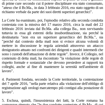
di prime cure secondo cui il potere disciplinare era stato consumato,
"atteso che il Br.Ma., in data 3 febbraio 2016, era stato oggetto di un
richiamo verbale da parte dei suoi diretti superiori gerarchici".
La Corte ha esaminato, poi, l'episodio relativo alla seconda condotta
contestata con la missiva del 17 marzo 2016, circa la mail del 22
febbraio 2016 inviata dal Br.Ma. alla collega Ba., non ravvisando
tuttavia in essa gli estremi della insubordinazione, sia perché la
destinataria "non era un superiore gerarchico del Br.Ma.", sia
"perché dal contesto della mail non si evince alcuna volontà di
mettere in discussione le regola aziendali attraverso un attacco
denigratorio attuato nei confronti dei dirigenti e quadri intermedi che
sono i custodi dell'attuazione di dette regole". Invece, il Collegio, nel
contenuto di detta mail, ha riscontrato "la violazione delle regole di
rispetto formale e sostanziale che devono presiedere ai rapporti tra
colleghi, anche al fine di mantenere la serenità nell'ambiente di
lavoro".
4. Parimenti fondata, secondo la Corte territoriale, la contestazione
del 7 aprile 2016, "nella parte relativa alla violazione dell'obbligo di
registrazione agli orologi marcatempo più contigui alla postazione di
lavoro".
5. Esclusa, quindi, l'insussistenza dei fatti, la Corte romana ha
comunque ritenuto che "le due condotte contestate al Br.Ma., di cui