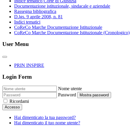
Indice tematico Corte di Giustizia
Documentazione istituzionale, sindacale e aziendale
Rassegna bibliografica
D.lgs. 9 aprile 2008, n. 81
Indici tematici
CoReCo Marche Documentazione Istituzionale
CoReCo Marche Documentazione Istituzionale (Cronologico)
User Menu
PRIN INSPIRE
Login Form
Nome utente
Password
Mostra password
Ricordami
Accesso
Hai dimenticato la tua password?
Hai dimenticato il tuo nome utente?