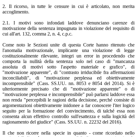
2. Il ricorso, in tutte le censure in cui è articolato, non merita
accoglimento.
2.1. I motivi sono infondati laddove denunciano carenze di
motivazione della sentenza impugnata in violazione del requisito di
cui all'art. 132, comma 2, n. 4, c.p.c.
Come noto le Sezioni unite di questa Corte hanno ritenuto che
l'anomalia motivazionale, implicante una violazione di legge
costituzionalmente rilevante, integri un error in procedendo che
comporta la nullità della sentenza solo nel caso di "mancanza
assoluta di motivi sotto l'aspetto materiale e grafico", di
"motivazione apparente", di "contrasto irriducibile fra affermazioni
inconciliabili", di "motivazione perplessa ed obiettivamente
incomprensibile" (Cass. SS.UU. nn. 8053 e 8054 del 2014). Si è
ulteriormente precisato che di "motivazione apparente" o di
"motivazione perplessa e incomprensibile" può parlarsi laddove essa
non renda "percepibili le ragioni della decisione, perché consiste di
argomentazioni obiettivamente inidonee a far conoscere l'iter logico
seguito per la formazione del convincimento, di talché essa non
consenta alcun effettivo controllo sull'esattezza e sulla logicità del
ragionamento del giudice" (Cass. SS.UU. n. 22232 del 2016).
Il che non ricorre nella specie in quanto - come ricordato nello