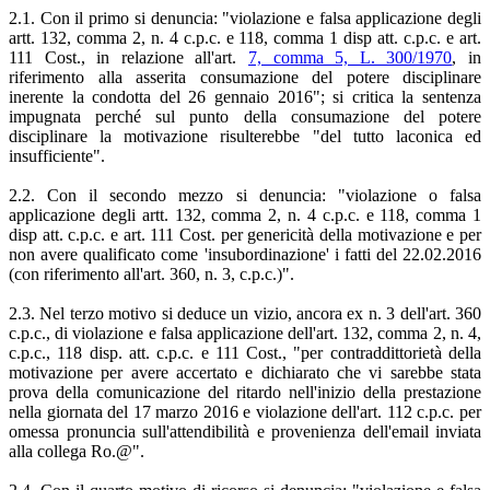
2.1. Con il primo si denuncia: "violazione e falsa applicazione degli
artt. 132, comma 2, n. 4 c.p.c. e 118, comma 1 disp att. c.p.c. e art.
111 Cost., in relazione all'art.
7, comma 5, L. 300/1970
, in
riferimento alla asserita consumazione del potere disciplinare
inerente la condotta del 26 gennaio 2016"; si critica la sentenza
impugnata perché sul punto della consumazione del potere
disciplinare la motivazione risulterebbe "del tutto laconica ed
insufficiente".
2.2. Con il secondo mezzo si denuncia: "violazione o falsa
applicazione degli artt. 132, comma 2, n. 4 c.p.c. e 118, comma 1
disp att. c.p.c. e art. 111 Cost. per genericità della motivazione e per
non avere qualificato come 'insubordinazione' i fatti del 22.02.2016
(con riferimento all'art. 360, n. 3, c.p.c.)".
2.3. Nel terzo motivo si deduce un vizio, ancora ex n. 3 dell'art. 360
c.p.c., di violazione e falsa applicazione dell'art. 132, comma 2, n. 4,
c.p.c., 118 disp. att. c.p.c. e 111 Cost., "per contraddittorietà della
motivazione per avere accertato e dichiarato che vi sarebbe stata
prova della comunicazione del ritardo nell'inizio della prestazione
nella giornata del 17 marzo 2016 e violazione dell'art. 112 c.p.c. per
omessa pronuncia sull'attendibilità e provenienza dell'email inviata
alla collega Ro.@".