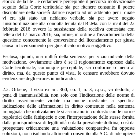
storico della lite - è certamente percepibile il percorso motivazionale
seguito dalla Corte territoriale sia per ritenere consunto il potere
disciplinare della società datrice rispetto ad un addebito per il quale
vi era già stato un richiamo verbale, sia per avere negato
l'insubordinazione alla condotta tenuta dal Br.Ma. con la mail del 22
febbraio 2016 ovvero la sussistenza della recidiva contestata con
lettera del 17 marzo 2016, sia, infine, in ordine all'assorbimento della
questione concernente la conversione del licenziamento per giusta
causa in licenziamento per giustificato motivo soggettivo.
Esclusa, quindi, una nullità della sentenza per vizio radicale della
motivazione, ovviamente altro è se il ragionamento espresso dalla
Corte territoriale, comunque percepibile, sia conforme o meno al
diritto, ma, da questo punto di vista, le censure avrebbero dovuto
evidenziare degli errores in iudicando.
2.2. Orbene, il vizio ex art. 360, co. 1, n. 3, c.p.c., va dedotto, a
pena di inammissibilità, non solo con l'indicazione delle norme di
diritto asseritamente violate ma anche mediante la specifica
indicazione delle affermazioni in diritto contenute nella sentenza
impugnata che motivatamente si assumano in contrasto con le norme
regolatrici della fattispecie e con l'interpretazione delle stesse fornita
dalla giurisprudenza di legittimità o dalla prevalente dottrina, così da
prospettare criticamente una valutazione comparativa fra opposte
soluzioni, non risultando altrimenti consentito alla S.C. di adempiere