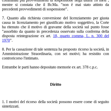
comminati più provvedimenti di sospensione negli ultimi 18 mesi",
mentre si constata che il Br.Ma. "non è mai stato attinto da
precedenti provvedimenti di sospensione".
7. Quanto alla richiesta conversione del licenziamento per giusta
causa in licenziamento per giustificato motivo soggettivo, la Corte
ha ritenuto che il motivo di gravame della società sul punto fosse
"assorbito da quanto in precedenza osservato sulla conferma della
disposta reintegrazione ex art.
18, quarto comma, L. n. 300 del
1970
".
8. Per la cassazione di tale sentenza ha proposto ricorso la società, in
Amministrazione Straordinaria, con sei motivi; ha resistito con
controricorso l'intimato.
Entrambe le parti hanno depositato memorie ex art. 378 c.p.c.
Diritto
1. I motivi del ricorso della società possono essere come di seguito
sintetizzati.