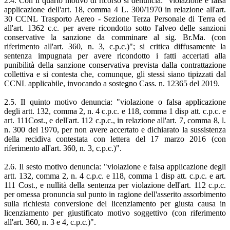
2.4. Con il quarto motivo di ricorso si denuncia: "violazione e falsa
applicazione dell'art. 18, comma 4 L. 300/1970 in relazione all'art.
30 CCNL Trasporto Aereo - Sezione Terza Personale di Terra ed
all'art. 1362 c.c. per avere ricondotto sotto l'alveo delle sanzioni
conservative la sanzione da comminare al sig. Br.Ma. (con
riferimento all'art. 360, n. 3, c.p.c.)"; si critica diffusamente la
sentenza impugnata per avere ricondotto i fatti accertati alla
punibilità della sanzione conservativa prevista dalla contrattazione
collettiva e si contesta che, comunque, gli stessi siano tipizzati dal
CCNL applicabile, invocando a sostegno Cass. n. 12365 del 2019.
2.5. Il quinto motivo denuncia: "violazione o falsa applicazione
degli artt. 132, comma 2, n. 4 c.p.c. e 118, comma 1 disp att. c.p.c. e
art. 111Cost., e dell'art. 112 c.p.c., in relazione all'art. 7, comma 8, l.
n. 300 del 1970, per non avere accertato e dichiarato la sussistenza
della recidiva contestata con lettera del 17 marzo 2016 (con
riferimento all'art. 360, n. 3, c.p.c.)".
2.6. Il sesto motivo denuncia: "violazione e falsa applicazione degli
artt. 132, comma 2, n. 4 c.p.c. e 118, comma 1 disp att. c.p.c. e art.
111 Cost., e nullità della sentenza per violazione dell'art. 112 c.p.c.
per omessa pronuncia sul punto in ragione dell'asserito assorbimento
sulla richiesta conversione del licenziamento per giusta causa in
licenziamento per giustificato motivo soggettivo (con riferimento
all'art. 360, n. 3 e 4, c.p.c.)".