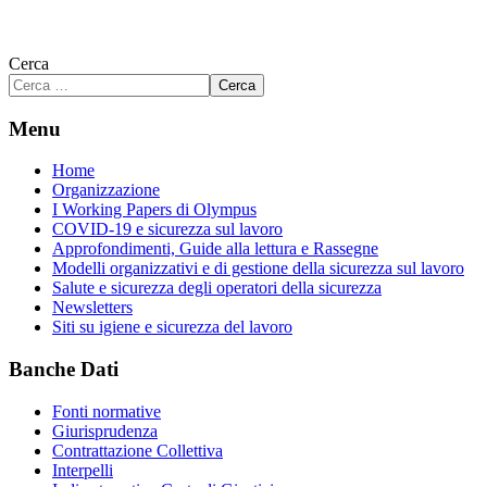
Cerca
Cerca
Menu
Home
Organizzazione
I Working Papers di Olympus
COVID-19 e sicurezza sul lavoro
Approfondimenti, Guide alla lettura e Rassegne
Modelli organizzativi e di gestione della sicurezza sul lavoro
Salute e sicurezza degli operatori della sicurezza
Newsletters
Siti su igiene e sicurezza del lavoro
Banche Dati
Fonti normative
Giurisprudenza
Contrattazione Collettiva
Interpelli