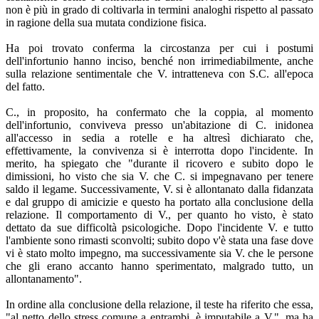
non è più in grado di coltivarla in termini analoghi rispetto al passato
in ragione della sua mutata condizione fisica.
Ha poi trovato conferma la circostanza per cui i postumi
dell'infortunio hanno inciso, benché non irrimediabilmente, anche
sulla relazione sentimentale che V. intratteneva con S.C. all'epoca
del fatto.
C., in proposito, ha confermato che la coppia, al momento
dell'infortunio, conviveva presso un'abitazione di C. inidonea
all'accesso in sedia a rotelle e ha altresì dichiarato che,
effettivamente, la convivenza si è interrotta dopo l'incidente. In
merito, ha spiegato che "durante il ricovero e subito dopo le
dimissioni, ho visto che sia V. che C. si impegnavano per tenere
saldo il legame. Successivamente, V. si è allontanato dalla fidanzata
e dal gruppo di amicizie e questo ha portato alla conclusione della
relazione. Il comportamento di V., per quanto ho visto, è stato
dettato da sue difficoltà psicologiche. Dopo l'incidente V. e tutto
l'ambiente sono rimasti sconvolti; subito dopo v'è stata una fase dove
vi è stato molto impegno, ma successivamente sia V. che le persone
che gli erano accanto hanno sperimentato, malgrado tutto, un
allontanamento".
In ordine alla conclusione della relazione, il teste ha riferito che essa,
"al netto dello stress comune a entrambi, è imputabile a V.", ma ha