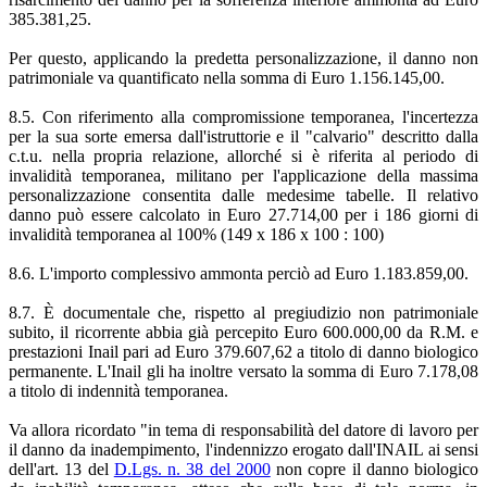
385.381,25.
Per questo, applicando la predetta personalizzazione, il danno non
patrimoniale va quantificato nella somma di Euro 1.156.145,00.
8.5. Con riferimento alla compromissione temporanea, l'incertezza
per la sua sorte emersa dall'istruttorie e il "calvario" descritto dalla
c.t.u. nella propria relazione, allorché si è riferita al periodo di
invalidità temporanea, militano per l'applicazione della massima
personalizzazione consentita dalle medesime tabelle. Il relativo
danno può essere calcolato in Euro 27.714,00 per i 186 giorni di
invalidità temporanea al 100% (149 x 186 x 100 : 100)
8.6. L'importo complessivo ammonta perciò ad Euro 1.183.859,00.
8.7. È documentale che, rispetto al pregiudizio non patrimoniale
subito, il ricorrente abbia già percepito Euro 600.000,00 da R.M. e
prestazioni Inail pari ad Euro 379.607,62 a titolo di danno biologico
permanente. L'Inail gli ha inoltre versato la somma di Euro 7.178,08
a titolo di indennità temporanea.
Va allora ricordato "in tema di responsabilità del datore di lavoro per
il danno da inadempimento, l'indennizzo erogato dall'INAIL ai sensi
dell'art. 13 del
D.Lgs. n. 38 del 2000
non copre il danno biologico