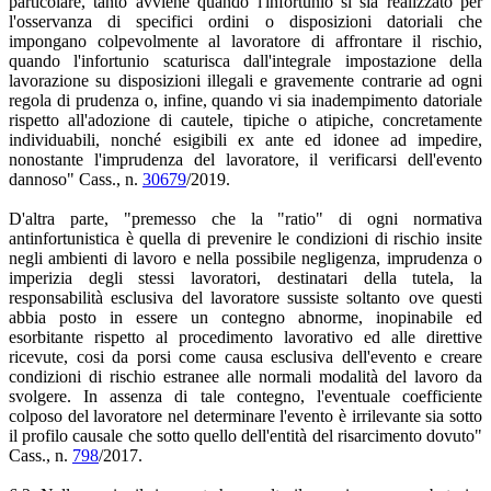
particolare, tanto avviene quando l'infortunio si sia realizzato per
l'osservanza di specifici ordini o disposizioni datoriali che
impongano colpevolmente al lavoratore di affrontare il rischio,
quando l'infortunio scaturisca dall'integrale impostazione della
lavorazione su disposizioni illegali e gravemente contrarie ad ogni
regola di prudenza o, infine, quando vi sia inadempimento datoriale
rispetto all'adozione di cautele, tipiche o atipiche, concretamente
individuabili, nonché esigibili ex ante ed idonee ad impedire,
nonostante l'imprudenza del lavoratore, il verificarsi dell'evento
dannoso" Cass., n.
30679
/2019.
D'altra parte, "premesso che la "ratio" di ogni normativa
antinfortunistica è quella di prevenire le condizioni di rischio insite
negli ambienti di lavoro e nella possibile negligenza, imprudenza o
imperizia degli stessi lavoratori, destinatari della tutela, la
responsabilità esclusiva del lavoratore sussiste soltanto ove questi
abbia posto in essere un contegno abnorme, inopinabile ed
esorbitante rispetto al procedimento lavorativo ed alle direttive
ricevute, cosi da porsi come causa esclusiva dell'evento e creare
condizioni di rischio estranee alle normali modalità del lavoro da
svolgere. In assenza di tale contegno, l'eventuale coefficiente
colposo del lavoratore nel determinare l'evento è irrilevante sia sotto
il profilo causale che sotto quello dell'entità del risarcimento dovuto"
Cass., n.
798
/2017.