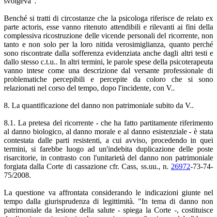
svolgeva".
Benché si tratti di circostanze che la psicologa riferisce de relato ex
parte actoris, esse vanno ritenuto attendibili e rilevanti ai fini della
complessiva ricostruzione delle vicende personali del ricorrente, non
tanto e non solo per la loro nitida verosimiglianza, quanto perché
sono riscontrate dalla sofferenza evidenziata anche dagli altri testi e
dallo stesso c.t.u.. In altri termini, le parole spese della psicoterapeuta
vanno intese come una descrizione dal versante professionale di
problematiche percepibili e percepite da coloro che si sono
relazionati nel corso del tempo, dopo l'incidente, con V..
8. La quantificazione del danno non patrimoniale subito da V..
8.1. La pretesa del ricorrente - che ha fatto partitamente riferimento
al danno biologico, al danno morale e al danno esistenziale - è stata
contestata dalle parti resistenti, a cui avviso, procedendo in quei
termini, si farebbe luogo ad un'indebita duplicazione delle poste
risarcitorie, in contrasto con l'unitarietà del danno non patrimoniale
forgiata dalla Corte di cassazione cfr. Cass, ss.uu., n.
26972
-73-74-
75/2008.
La questione va affrontata considerando le indicazioni giunte nel
tempo dalla giurisprudenza di legittimità. "In tema di danno non
patrimoniale da lesione della salute - spiega la Corte -, costituisce