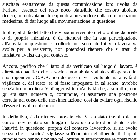
suscitata esattamente da questa comunicazione loro rivolta da
Ferluga, essendo del resto poco plausibile che costoro abbiano
deciso, immotivatamente e quindi a prescindere dalla comunicazione
medesima, di dar luogo alla movimentazione in questione.
Inoltre, al di là del fatto che V. sia intervenuto dietro ordine datoriale
o di propria iniziativa, è da ritenersi che la sua partecipazione
all'attività in questione si collochi nel solco dell'attività lavorativa
svolta per la resistente, non potendosi ritenere che si tratti di
iniziativa avulsa da quel contesto.
Ancora, pacifico che il fatto si sia verificato sul luogo di lavoro, è
altrettanto pacifico che la società non abbia vigilato sull'operato dei
suoi dipendenti. C.A.A. non deduce di aver svolto alcuna attività di
vigilanza e, del resto, se si fosse impegnata in tal senso, avrebbe
senz'altro impedito a V. d'ingerirsi in un'attività che, a suo dire, non
gli era stata richiesta o, comunque, di assumere una posizione
corretta nel corso della movimentazione, così da evitare ogni rischio
d'essere travolto dal carico.
In definitiva, è da ritenersi provato che V. sia stato travolto da un
carico movimentato sul luogo di lavoro da altro dipendente e che
l'attività in questione, propria del contesto lavorativo, si sia svolta
senza che la società vigilasse sull'operato dei dipendenti, i quali
dunque non hanno ricevuto né l'ordine di interrompere le operazioni