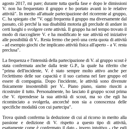
agosto 2017, mi pare; durante tutta quella fase e dopo le dimissioni
V. non ha frequentato il gruppo e ho portato avanti io le relative
attività". In merito all'attuale partecipazione del ricorrente al gruppo,
C. ha spiegato che "V. oggi frequenta il gruppo ma diversamente dal
passato, ciò perché la sua disabilità motoria gli preclude di andare in
certi luoghi o svolgere certe attività. Il gruppo ha nel tempo trovato il
modo di riaccogliere V. e ha modificato le sue attività ed iniziative
alle possibilità di V.. Resta fermo che però una certa quota di attività
- ad esempio giochi che implicano attività fisica all'aperto - a V. resta
preclusa".
La frequenza e l'intensità della partecipazione di V. al gruppo scout è
stata confermata anche dalla teste G.P., la quale ha riferito che
"prima dell'incidente, V. è stato sempre molto attivo anche per
l'eclettismo delle sue capacità e il suo carisma nel fare gruppo ed
essere di compagnia. Dopo l'incidente, le attività sono divenute
fisicamente insostenibili per V.. Piano piano, siamo riusciti a
ricostruire il tutto. Personalmente, ho lasciato il gruppo scout prima
che V. riprendesse la sua attività di scout, ma so che egli ha
ricominciato a svolgerla, ancorché non sia a conoscenza delle
specifiche modalità con cui partecipa".
Trova quindi conferma la deduzione di cui al ricorso in merito alla
passione e dedizione di V. rispetto a questo tipo di attività,
esattamente come è confermato il dato - invero intuitivo - che egli