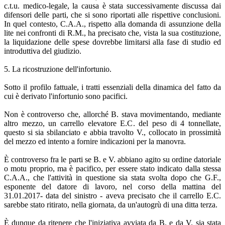
c.t.u. medico-legale, la causa è stata successivamente discussa dai
difensori delle parti, che si sono riportati alle rispettive conclusioni.
In quel contesto, C.A.A., rispetto alla domanda di assunzione della
lite nei confronti di R.M., ha precisato che, vista la sua costituzione,
la liquidazione delle spese dovrebbe limitarsi alla fase di studio ed
introduttiva del giudizio.
5. La ricostruzione dell'infortunio.
Sotto il profilo fattuale, i tratti essenziali della dinamica del fatto da
cui è derivato l'infortunio sono pacifici.
Non è controverso che, allorché B. stava movimentando, mediante
altro mezzo, un carrello elevatore E.C. del peso di 4 tonnellate,
questo si sia sbilanciato e abbia travolto V., collocato in prossimità
del mezzo ed intento a fornire indicazioni per la manovra.
È controverso fra le parti se B. e V. abbiano agito su ordine datoriale
o motu proprio, ma è pacifico, per essere stato indicato dalla stessa
C.A.A., che l'attività in questione sia stata svolta dopo che G.F.,
esponente del datore di lavoro, nel corso della mattina del
31.01.2017- data del sinistro - aveva precisato che il carrello E.C.
sarebbe stato ritirato, nella giornata, da un'autogrù di una ditta terza.
È dunque da ritenere che l'iniziativa avviata da B. e da V. sia stata