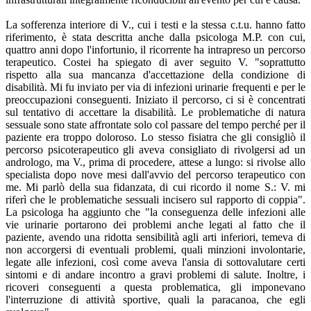
La sofferenza interiore di V., cui i testi e la stessa c.t.u. hanno fatto
riferimento, è stata descritta anche dalla psicologa M.P. con cui,
quattro anni dopo l'infortunio, il ricorrente ha intrapreso un percorso
terapeutico. Costei ha spiegato di aver seguito V. "soprattutto
rispetto alla sua mancanza d'accettazione della condizione di
disabilità. Mi fu inviato per via di infezioni urinarie frequenti e per le
preoccupazioni conseguenti. Iniziato il percorso, ci si è concentrati
sul tentativo di accettare la disabilità. Le problematiche di natura
sessuale sono state affrontate solo col passare del tempo perché per il
paziente era troppo doloroso. Lo stesso fisiatra che gli consigliò il
percorso psicoterapeutico gli aveva consigliato di rivolgersi ad un
andrologo, ma V., prima di procedere, attese a lungo: si rivolse allo
specialista dopo nove mesi dall'avvio del percorso terapeutico con
me. Mi parlò della sua fidanzata, di cui ricordo il nome S.: V. mi
riferì che le problematiche sessuali incisero sul rapporto di coppia".
La psicologa ha aggiunto che "la conseguenza delle infezioni alle
vie urinarie portarono dei problemi anche legati al fatto che il
paziente, avendo una ridotta sensibilità agli arti inferiori, temeva di
non accorgersi di eventuali problemi, quali minzioni involontarie,
legate alle infezioni, così come aveva l'ansia di sottovalutare certi
sintomi e di andare incontro a gravi problemi di salute. Inoltre, i
ricoveri conseguenti a questa problematica, gli imponevano
l'interruzione di attività sportive, quali la paracanoa, che egli