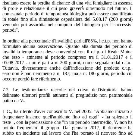
risultano essere la perdita di chance di una vita famigliare in assenza
di prole e relazionale il cui peso graverà oltremodo nel futuro. Il
contestuale periodo di temporanea biologica può essere quantificato
in totale fino alla dimissione ospedaliera del 5.08.17 (200 giorni)
venendo poi assorbita nel computo del biologico per i successivi
periodi".
In ordine alla percentuale d'invalidità pari all'85%, i c.t.p. non hanno
formulato alcuna osservazione. Quanto alla durata del periodo di
invalidità temporanea deve convenirsi con il c.t.p. di Reale Mutua
che esso - attinente al periodo compreso tra il 31.01.2017 e il
05.08.2017 - non è pari a n. 200 giorni, come segnalato dal c.t.u..
Tuttavia, diversamente anche dall'indicazione del predetto c.t.p.,
esso non è pari nemmeno a n. 187, ma a n. 186 giorni, periodo cui
occorre perciò fare riferimento.
7.2. Le testimonianze raccolte nel corso dell'istruttoria hanno
delineato ulteriori profili attinenti al pregiudizio non patrimoniale
patito da V..
L.C., ha riferito d'aver conosciuto V. nel 2005. "Abbiamo iniziato a
frequentare insieme quell'ambiente fino ad oggi" - ha spiegato il
teste -, con la precisazione che "in un periodo intermedio, V. non ha
potuto frequentare il gruppo. Dal gennaio 2017, il ricorrente ha
subito un incidente sul lavoro che l'ha portato al ricovero fino ad