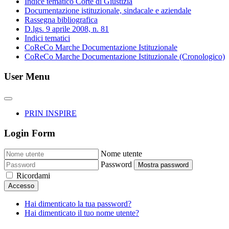
Indice tematico Corte di Giustizia
Documentazione istituzionale, sindacale e aziendale
Rassegna bibliografica
D.lgs. 9 aprile 2008, n. 81
Indici tematici
CoReCo Marche Documentazione Istituzionale
CoReCo Marche Documentazione Istituzionale (Cronologico)
User Menu
PRIN INSPIRE
Login Form
Nome utente
Password
Mostra password
Ricordami
Accesso
Hai dimenticato la tua password?
Hai dimenticato il tuo nome utente?