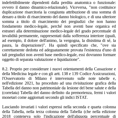
indefettibilmente dipendenti dalla perdita anatomica o funzionale:
ovvero il danno dinamico-relazionale). Viceversa, "non costituisce
duplicazione risarcitoria la congiunta attribuzione di una somma di
denaro a titolo di risarcimento del danno biologico, e di una ulteriore
somma a titolo di risarcimento dei pregiudizi che non hanno
fondamento medico-legale, perché non aventi base organica ed
estranei alla determinazione medico-legale del grado percentuale di
invalidità permanente, rappresentati dalla sofferenza interiore (quali,
ad esempio, il dolore dell'animo, la vergogna, la disistima di sé, la
paura, la disperazione)". Ha quindi specificato che, "ove sia
correttamente dedotta ed adeguatamente provata l'esistenza d'uno di
tali pregiudizi non aventi base medico-legale, essi dovranno formare
oggetto di separata valutazione e liquidazione".
8.2. Proprio per considerare i nuovi orientamenti della Cassazione e
della Medicina legale e con gli artt. 138 e 139 Codice Assicurazioni,
l'Osservatorio di Milano è intervenuto sulle note tabelle e,
nell'edizione 2021, ha proceduto ad una rivisitazione grafica della
Tabella del danno non patrimoniale da lesione del bene salute e della
(correlata) Tabella del danno definito da premorienza, fermi i valori
monetari come aggiornati secondo gli indici ISTAT.
Lasciando invariati i valori espressi nella seconda e quarta colonna
della Tabella, nella terza colonna della Tabella (che nella edizione
2018 conteneva solo l'indicazione dell'aliquota percentuale di