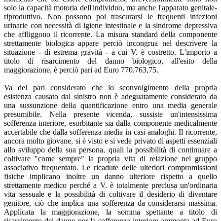
solo la capacità motoria dell'individuo, ma anche l'apparato genitale-
riproduttivo. Non possono poi trascurarsi le frequenti infezioni
urinarie con necessità di igiene intestinale e la sindrome depressiva
che affliggono il ricorrente. La misura standard della componente
strettamente biologica appare perciò incongrua nel descrivere la
situazione - di estrema gravità - a cui V. è costretto. L'importo a
titolo di risarcimento del danno biologico, all'esito della
maggiorazione, è perciò pari ad Euro 770.763,75.
Va del pari considerato che lo sconvolgimento della propria
esistenza causato dal sinistro non è adeguatamente considerato da
una sussunzione della quantificazione entro una media generale
presumibile. Nella presente vicenda, sussiste un'intensissima
sofferenza interiore, esorbitante sia dalla componente medicalmente
accertabile che dalla sofferenza media in casi analoghi. Il ricorrente,
ancora molto giovane, si è visto e si vede privato di aspetti essenziali
allo sviluppo della sua persona, quali la possibilità di continuare a
coltivare "come sempre" la propria vita di relazione nel gruppo
associativo frequentato. Le ricadute delle ulteriori compromissioni
fisiche implicano inoltre un danno ulteriore rispetto a quello
strettamente medico perché a V. è totalmente preclusa un'ordinaria
vita sessuale e la possibilità di coltivare il desiderio di diventare
genitore, ciò che implica una sofferenza da considerarsi massima.
Applicata la maggiorazione, la somma spettante a titolo di
risarcimento del danno per la sofferenza interiore ammonta ad Euro