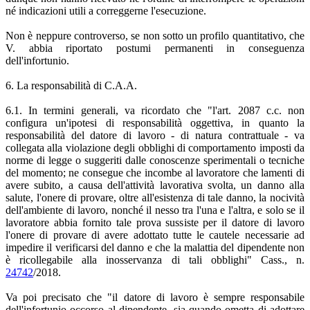
né indicazioni utili a correggerne l'esecuzione.
Non è neppure controverso, se non sotto un profilo quantitativo, che
V. abbia riportato postumi permanenti in conseguenza
dell'infortunio.
6. La responsabilità di C.A.A.
6.1. In termini generali, va ricordato che "l'art. 2087 c.c. non
configura un'ipotesi di responsabilità oggettiva, in quanto la
responsabilità del datore di lavoro - di natura contrattuale - va
collegata alla violazione degli obblighi di comportamento imposti da
norme di legge o suggeriti dalle conoscenze sperimentali o tecniche
del momento; ne consegue che incombe al lavoratore che lamenti di
avere subito, a causa dell'attività lavorativa svolta, un danno alla
salute, l'onere di provare, oltre all'esistenza di tale danno, la nocività
dell'ambiente di lavoro, nonché il nesso tra l'una e l'altra, e solo se il
lavoratore abbia fornito tale prova sussiste per il datore di lavoro
l'onere di provare di avere adottato tutte le cautele necessarie ad
impedire il verificarsi del danno e che la malattia del dipendente non
è ricollegabile alla inosservanza di tali obblighi" Cass., n.
24742
/2018.
Va poi precisato che "il datore di lavoro è sempre responsabile
dell'infortunio occorso al dipendente, sia quando ometta di adottare