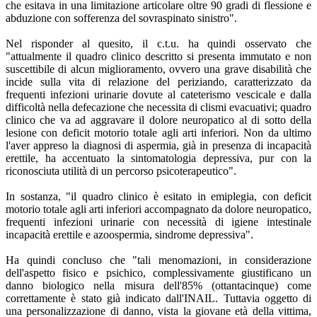
che esitava in una limitazione articolare oltre 90 gradi di flessione e
abduzione con sofferenza del sovraspinato sinistro".
Nel risponder al quesito, il c.t.u. ha quindi osservato che
"attualmente il quadro clinico descritto si presenta immutato e non
suscettibile di alcun miglioramento, ovvero una grave disabilità che
incide sulla vita di relazione del periziando, caratterizzato da
frequenti infezioni urinarie dovute al cateterismo vescicale e dalla
difficoltà nella defecazione che necessita di clismi evacuativi; quadro
clinico che va ad aggravare il dolore neuropatico al di sotto della
lesione con deficit motorio totale agli arti inferiori. Non da ultimo
l'aver appreso la diagnosi di aspermia, già in presenza di incapacità
erettile, ha accentuato la sintomatologia depressiva, pur con la
riconosciuta utilità di un percorso psicoterapeutico".
In sostanza, "il quadro clinico è esitato in emiplegia, con deficit
motorio totale agli arti inferiori accompagnato da dolore neuropatico,
frequenti infezioni urinarie con necessità di igiene intestinale
incapacità erettile e azoospermia, sindrome depressiva".
Ha quindi concluso che "tali menomazioni, in considerazione
dell'aspetto fisico e psichico, complessivamente giustificano un
danno biologico nella misura dell'85% (ottantacinque) come
correttamente è stato già indicato dall'INAIL. Tuttavia oggetto di
una personalizzazione di danno, vista la giovane età della vittima,