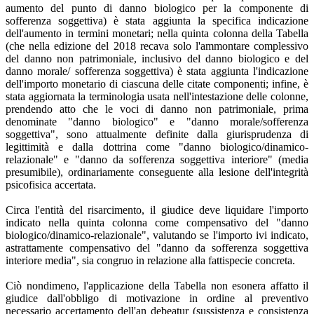
aumento del punto di danno biologico per la componente di
sofferenza soggettiva) è stata aggiunta la specifica indicazione
dell'aumento in termini monetari; nella quinta colonna della Tabella
(che nella edizione del 2018 recava solo l'ammontare complessivo
del danno non patrimoniale, inclusivo del danno biologico e del
danno morale/ sofferenza soggettiva) è stata aggiunta l'indicazione
dell'importo monetario di ciascuna delle citate componenti; infine, è
stata aggiornata la terminologia usata nell'intestazione delle colonne,
prendendo atto che le voci di danno non patrimoniale, prima
denominate "danno biologico" e "danno morale/sofferenza
soggettiva", sono attualmente definite dalla giurisprudenza di
legittimità e dalla dottrina come "danno biologico/dinamico-
relazionale" e "danno da sofferenza soggettiva interiore" (media
presumibile), ordinariamente conseguente alla lesione dell'integrità
psicofisica accertata.
Circa l'entità del risarcimento, il giudice deve liquidare l'importo
indicato nella quinta colonna come compensativo del "danno
biologico/dinamico-relazionale", valutando se l'importo ivi indicato,
astrattamente compensativo del "danno da sofferenza soggettiva
interiore media", sia congruo in relazione alla fattispecie concreta.
Ciò nondimeno, l'applicazione della Tabella non esonera affatto il
giudice dall'obbligo di motivazione in ordine al preventivo
necessario accertamento dell'an debeatur (sussistenza e consistenza