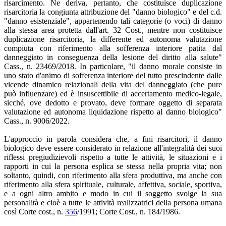
risarcimento. Ne deriva, pertanto, che costituisce duplicazione
risarcitoria la congiunta attribuzione del "danno biologico" e del c.d.
"danno esistenziale", appartenendo tali categorie (o voci) di danno
alla stessa area protetta dall'art. 32 Cost., mentre non costituisce
duplicazione risarcitoria, la differente ed autonoma valutazione
compiuta con riferimento alla sofferenza interiore patita dal
danneggiato in conseguenza della lesione del diritto alla salute"
Cass., n. 23469/2018. In particolare, "il danno morale consiste in
uno stato d'animo di sofferenza interiore del tutto prescindente dalle
vicende dinamico relazionali della vita del danneggiato (che pure
può influenzare) ed è insuscettibile di accertamento medico-legale,
sicché, ove dedotto e provato, deve formare oggetto di separata
valutazione ed autonoma liquidazione rispetto al danno biologico"
Cass., n. 9006/2022.
L'approccio in parola considera che, a fini risarcitori, il danno
biologico deve essere considerato in relazione all'integralità dei suoi
riflessi pregiudizievoli rispetto a tutte le attività, le situazioni e i
rapporti in cui la persona esplica se stessa nella propria vita; non
soltanto, quindi, con riferimento alla sfera produttiva, ma anche con
riferimento alla sfera spirituale, culturale, affettiva, sociale, sportiva,
e a ogni altro ambito e modo in cui il soggetto svolge la sua
personalità e cioè a tutte le attività realizzatrici della persona umana
così Corte cost., n.
356
/1991; Corte Cost., n. 184/1986.