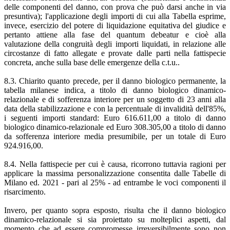
delle componenti del danno, con prova che può darsi anche in via
presuntiva); l'applicazione degli importi di cui alla Tabella esprime,
invece, esercizio del potere di liquidazione equitativa del giudice e
pertanto attiene alla fase del quantum debeatur e cioè alla
valutazione della congruità degli importi liquidati, in relazione alle
circostanze di fatto allegate e provate dalle parti nella fattispecie
concreta, anche sulla base delle emergenze della c.t.u..
8.3. Chiarito quanto precede, per il danno biologico permanente, la
tabella milanese indica, a titolo di danno biologico dinamico-
relazionale e di sofferenza interiore per un soggetto di 23 anni alla
data della stabilizzazione e con la percentuale di invalidità dell'85%,
i seguenti importi standard: Euro 616.611,00 a titolo di danno
biologico dinamico-relazionale ed Euro 308.305,00 a titolo di danno
da sofferenza interiore media presumibile, per un totale di Euro
924.916,00.
8.4. Nella fattispecie per cui è causa, ricorrono tuttavia ragioni per
applicare la massima personalizzazione consentita dalle Tabelle di
Milano ed. 2021 - pari al 25% - ad entrambe le voci componenti il
risarcimento.
Invero, per quanto sopra esposto, risulta che il danno biologico
dinamico-relazionale si sia proiettato su molteplici aspetti, dal
momento che ad essere compromesse irreversibilmente sono non