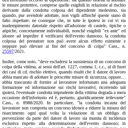
le misure protettive, comprese quelle esigibili in relazione al rischio
derivante dalla condotta colposa del dipendente medesimo, sia
quando, pur avendole adottate, non vigili affinché queste siano di
fatto rispettate; ne consegue che, in tutte le ipotesi in cui vi sia
inadempimento datoriale rispetto all'adozione di cautele, tipiche o
atipiche, concretamente individuabili, nonché esigibili "ex ante" ed
idonee ad impedire il verificarsi dell'evento dannoso, la condotta
colposa del prestatore non può avere alcun effetto esimente e
neppure può rilevare ai fini del concorso di colpa" Cass., n.
25597
/2021.
Inoltre, come noto, "deve escludersi la sussistenza di un concorso di
colpa della vittima, ai sensi dell'art. 1227, comma 1, c.c., al di fuori
dei casi di cd. rischio elettivo, quando risulti che il datore di lavoro
abbia mancato di adottare le prescritte misure di sicurezza, oppure…
abbia trascurato di fornire al lavoratore infortunato una adeguata
formazione ed informazione sui rischi lavorativi; ricorrendo tali
ipotesi, l'eventuale condotta imprudente della vittima degrada a mera
occasione dell'infortunio ed è, pertanto, giuridicamente irrilevante"
Cass., n. 8988/2020. In particolare, "la condotta incauta del
lavoratore non comporta un concorso idoneo a ridurre la misura del
risarcimento ogni qual volta la violazione di un obbligo di
prevenzione da parte del datore di lavoro sia munita di incidenza
esclusiva rispetto alla determinazione dell'evento dannoso; in