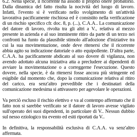
6.2. Nella specie, il ricorrente ha assolto il proprio onere probatorio.
Dalla dinamica del fatto risulta la nocività del luogo di lavoro.
Infatti, l'evento si è verificato nello svolgimento di un'attività
lavorativa pacificamente rischiosa ed è consistito nella verificazione
di un rischio specifico cfr. doc. 8, p. (...), C.A.A.. La comunicazione
del datore di lavoro, rivolta tra gli altri a V., relativa al mezzo
presente in azienda e al suo imminente ritiro da parte di un terzo nei
confronti ha funto da plausibile stimolo all'adozione d'iniziative tra
cui la sua movimentazione, onde deve ritenersi che il ricorrente
abbia agito su indicazione datoriale o atto equipollente. D'altra parte,
C.A.A. ha pacificamente abdicato al suo dovere di vigilanza, non
avendo adottato alcuna iniziativa atta a precludere ai dipendenti di
avviare la movimentazione o a correggerne l'esecuzione. Questo
dovere, nella specie, è da ritenersi fosse ancora più stringente ed
esigibile dal momento che, dopo la comunicazione relativa al ritiro
del carico, era senz'altro prevedibile che i destinatari della
comunicazione medesima si attivassero per agevolare le operazioni.
Va perciò escluso il rischio elettivo e va al contempo affermato che il
fatto non si sarebbe verificato se il datore di lavoro avesse vigilato
sull'operato dei suoi dipendenti, in particolare di V.. Nessun dubbio
sul nesso eziologico tra evento ed esiti riportati da V..
In definitiva, la responsabilità esclusiva di C.A.A. va senz'altro
affermata.