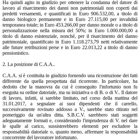
Ha quindi agito in giudizio per ottenere la condanna del datore di
lavoro al risarcimento dei danni non patrimoniali non coperti dai
predetti versamenti, e quantificati in Euro 906.532,00, a titolo di
danno biologico permanente e in Euro 27.115,00 per invalidità
temporanea totale; in Euro 453.266,00 per danno morale o a titolo di
personalizzazione nella misura del 50%; in Euro 1.000.000,00 a
titolo di danno esistenziale, nonché, per il risarcimento del danno
patrimoniale, quantificato in Euro 1.118.273,79 netti relativamente
alle future retribuzioni perse e in Euro 22.013,22 a titolo di danno
pensionistico.
2. La posizione di C.A.A..
C.A.A. si è costituita in giudizio fornendo una ricostruzione dei fatti
differente da quella prospettata dal ricorrente. In particolare, ha
dedotto che la manovra da cui è conseguito l'infortunio non fu
eseguita su ordine datoriale, ma su iniziativa o di B. o di V.. Il datore
di lavoro, infatti, si sarebbe limitato, nel corso della mattina del
31.01.2017, a segnalare ai suoi dipendenti che il carrello,
successivamente rovinato addosso a V., sarebbe stato ritirato nel
pomeriggio da un'altra ditta. S.B.C.V. sarebbero stati soggetti
adeguatamente formati e, considerando l'imprudenza di V. nel dare
le spalle al carico, sussisterebbero elementi per escludere la
responsabilità datoriale o, quanto meno, affermare la responsabilità
concorrente del lavoratore infortunato.