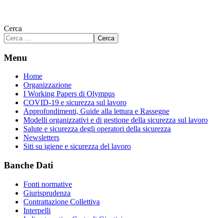
Cerca
Cerca
Menu
Home
Organizzazione
I Working Papers di Olympus
COVID-19 e sicurezza sul lavoro
Approfondimenti, Guide alla lettura e Rassegne
Modelli organizzativi e di gestione della sicurezza sul lavoro
Salute e sicurezza degli operatori della sicurezza
Newsletters
Siti su igiene e sicurezza del lavoro
Banche Dati
Fonti normative
Giurisprudenza
Contrattazione Collettiva
Interpelli