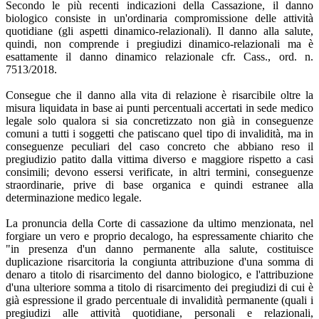
Secondo le più recenti indicazioni della Cassazione, il danno
biologico consiste in un'ordinaria compromissione delle attività
quotidiane (gli aspetti dinamico-relazionali). Il danno alla salute,
quindi, non comprende i pregiudizi dinamico-relazionali ma è
esattamente il danno dinamico relazionale cfr. Cass., ord. n.
7513/2018.
Consegue che il danno alla vita di relazione è risarcibile oltre la
misura liquidata in base ai punti percentuali accertati in sede medico
legale solo qualora si sia concretizzato non già in conseguenze
comuni a tutti i soggetti che patiscano quel tipo di invalidità, ma in
conseguenze peculiari del caso concreto che abbiano reso il
pregiudizio patito dalla vittima diverso e maggiore rispetto a casi
consimili; devono essersi verificate, in altri termini, conseguenze
straordinarie, prive di base organica e quindi estranee alla
determinazione medico legale.
La pronuncia della Corte di cassazione da ultimo menzionata, nel
forgiare un vero e proprio decalogo, ha espressamente chiarito che
"in presenza d'un danno permanente alla salute, costituisce
duplicazione risarcitoria la congiunta attribuzione d'una somma di
denaro a titolo di risarcimento del danno biologico, e l'attribuzione
d'una ulteriore somma a titolo di risarcimento dei pregiudizi di cui è
già espressione il grado percentuale di invalidità permanente (quali i
pregiudizi alle attività quotidiane, personali e relazionali,