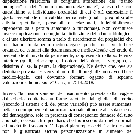
duplicazione risarcitoria la congiunta attribuzione del "danno
biologico" e del "danno dinamico-relazionale", atteso che con
quest'ultimo si individuano pregiudizi di cui è già espressione il
grado percentuale di invalidità permanente (quali i pregiudizi alle
attività quotidiane, personali e relazionali, indefettibilmente
dipendenti dalla perdita anatomica o funzionale). Non costituisce
invece duplicazione la congiunta attribuzione del "danno biologico"
e di una ulteriore somma a titolo di risarcimento dei pregiudizi che
non hanno fondamento medico-legale, perché non aventi base
organica ed estranei alla determinazione medico-legale del grado di
percentuale di invalidità permanente, rappresentati dalla sofferenza
interiore (quali, ad esempio, il dolore dell'animo, la vergogna, la
disistima di sé, la paura, la disperazione). Ne deriva che, ove sia
dedotta e provata l'esistenza di uno di tali pregiudizi non aventi base
medico-legale, essi dovranno formare oggetto di separata
valutazione e liquidazione" Cass., n. 7513/2018.
Invero, "la misura standard del risarcimento prevista dalla legge e
dal criterio equitativo uniforme adottato dai giudici di merito
(secondo il sistema c.d. del punto variabile) può essere aumentata,
nella sua componente dinamico-relazionale attinente alla vita esterna
del danneggiato, solo in presenza di conseguenze dannose del tutto
anomale, eccezionali e peculiari, che fuoriescono da quelle normali
ed indefettibili secondo l’"id quod plerumque accidit" entro le quali
non è giustificata alcuna personalizzazione in aumento del