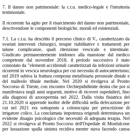
7. Il danno non patrimoniale: la c.t.u. medico-legale e l'istruttoria
testimoniale.
Il ricorrente ha agito per il risarcimento del danno non patrimoniale,
descrivendone le componenti biologiche, morali ed esistenziali.
7.1. La c.t.u. ha descritto il percorso clinico di V., caratterizzato da
svariati interventi chirurgici, terapie riabilitative e trattamenti per
talune complicanze, quali ritenzione vescicale e intestinale.
Giudicato permanentemente inidoneo alla mansione dal medico
competente dal novembre 2018, il periodo successivo è stato
connotato da "elementi accidentali caratterizzati da infezioni urinarie
ricorrenti in vescica neurologica per cui necessita di autocateterismo;
nel 2019 subiva la frattura composta metafisiaria peroneale distale e
del malleolo tibiale mediale. Nel 2020 si rivolgeva al Pronto
Soccorso di Trieste, con riscontro Orchiepididimite destra che poi si
manifestava negli anni seguenti, motivo di ricoveri ospedalieri, fino
alla diagnosi di azoospermia nel 2022. Dalla visita fisiatrica del
21.10.2020 si apprende inoltre delle difficoltà nella defecazione per
cui nel 2021 era sottoposto a colonscopia per prescrizione di
irrigatore colico. La conclamata impotenza erigendi determinava un
evidente disagio psicologico che necessitò di adeguata terapia. Nel
2022 si rivolgeva al Pronto Soccorso dell'Ospedale di Monfalcone
per lussazione spalla sinistra recidiva mentre stava facendo canoa