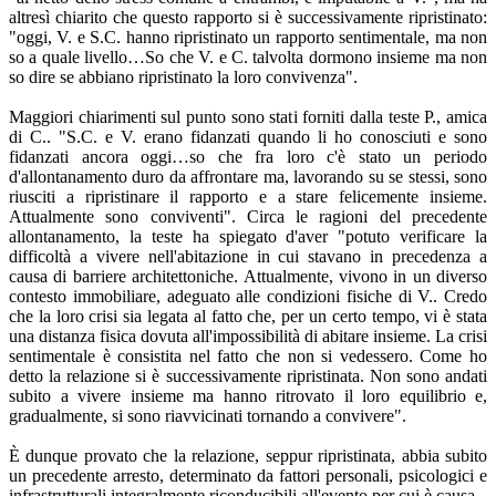
altresì chiarito che questo rapporto si è successivamente ripristinato:
"oggi, V. e S.C. hanno ripristinato un rapporto sentimentale, ma non
so a quale livello…So che V. e C. talvolta dormono insieme ma non
so dire se abbiano ripristinato la loro convivenza".
Maggiori chiarimenti sul punto sono stati forniti dalla teste P., amica
di C.. "S.C. e V. erano fidanzati quando li ho conosciuti e sono
fidanzati ancora oggi…so che fra loro c'è stato un periodo
d'allontanamento duro da affrontare ma, lavorando su se stessi, sono
riusciti a ripristinare il rapporto e a stare felicemente insieme.
Attualmente sono conviventi". Circa le ragioni del precedente
allontanamento, la teste ha spiegato d'aver "potuto verificare la
difficoltà a vivere nell'abitazione in cui stavano in precedenza a
causa di barriere architettoniche. Attualmente, vivono in un diverso
contesto immobiliare, adeguato alle condizioni fisiche di V.. Credo
che la loro crisi sia legata al fatto che, per un certo tempo, vi è stata
una distanza fisica dovuta all'impossibilità di abitare insieme. La crisi
sentimentale è consistita nel fatto che non si vedessero. Come ho
detto la relazione si è successivamente ripristinata. Non sono andati
subito a vivere insieme ma hanno ritrovato il loro equilibrio e,
gradualmente, si sono riavvicinati tornando a convivere".
È dunque provato che la relazione, seppur ripristinata, abbia subito
un precedente arresto, determinato da fattori personali, psicologici e
infrastrutturali integralmente riconducibili all'evento per cui è causa.