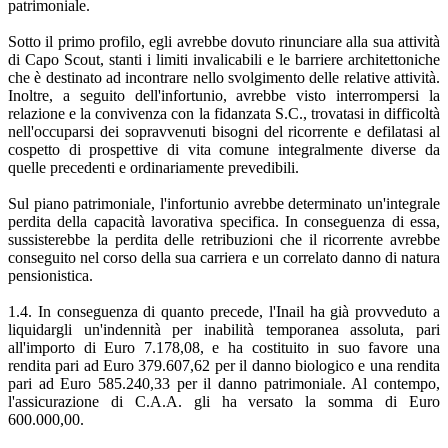
patrimoniale.
Sotto il primo profilo, egli avrebbe dovuto rinunciare alla sua attività
di Capo Scout, stanti i limiti invalicabili e le barriere architettoniche
che è destinato ad incontrare nello svolgimento delle relative attività.
Inoltre, a seguito dell'infortunio, avrebbe visto interrompersi la
relazione e la convivenza con la fidanzata S.C., trovatasi in difficoltà
nell'occuparsi dei sopravvenuti bisogni del ricorrente e defilatasi al
cospetto di prospettive di vita comune integralmente diverse da
quelle precedenti e ordinariamente prevedibili.
Sul piano patrimoniale, l'infortunio avrebbe determinato un'integrale
perdita della capacità lavorativa specifica. In conseguenza di essa,
sussisterebbe la perdita delle retribuzioni che il ricorrente avrebbe
conseguito nel corso della sua carriera e un correlato danno di natura
pensionistica.
1.4. In conseguenza di quanto precede, l'Inail ha già provveduto a
liquidargli un'indennità per inabilità temporanea assoluta, pari
all'importo di Euro 7.178,08, e ha costituito in suo favore una
rendita pari ad Euro 379.607,62 per il danno biologico e una rendita
pari ad Euro 585.240,33 per il danno patrimoniale. Al contempo,
l'assicurazione di C.A.A. gli ha versato la somma di Euro
600.000,00.