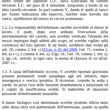
dietro ordine del superiore G.F., stava scaricando un carrello
elevatore E.C. del peso di 4 tonnellate, trasportato a bordo di un
altro carrello elevatore. In quel contesto V., dando le spalle al carico
per fornire indicazioni alla manovra, sarebbe stato travolto dal
carico, squilibratosi dal mezzo su cui era posizionato.
1.2. La responsabilità dell'infortunio sarebbe ascrivibile al datore di
lavoro, il quale, dopo aver ordinato l'esecuzione della
movimentazione del carrello, non avrebbe verificato l'idoneità del
mezzo impiegato dagli addetti allo scopo, né avrebbe vigilato sulla
correttezza del loro operato. In tal modo, sarebbero stati violati gli
artt. 20, comma 2, lett. c)
D.Lgs. n. 81 del 2008
, l'art. 71, comma 2,
lett. a) e c), e comma 4, lett. a), d.lgs. cit., l'art. 18, comma 1, lett. z),
d. lgs. cit., nonché, in ogni caso, la norma di chiusura di cui all'art.
2087 c.c..
1.3. A causa dell'infortunio occorso, V. avrebbe riportato gravissimi
postumi permanenti: totale paraplegia agli arti inferiori, stipsi
neurogenica e vescica ipoattiva. Il ricorrente, costretto in sedia a
rotelle, ha perso l'uso della funzione deambulatoria e minzionale ed
è colpito da insufficienza erettile. Si tratterebbe di situazione
personale definitivamente insanabile.
Il danno biologico così determinato avrebbe prodotto riflessi tanto
sulla stessa sfera non patrimoniale dell'interessato, quanto su quella