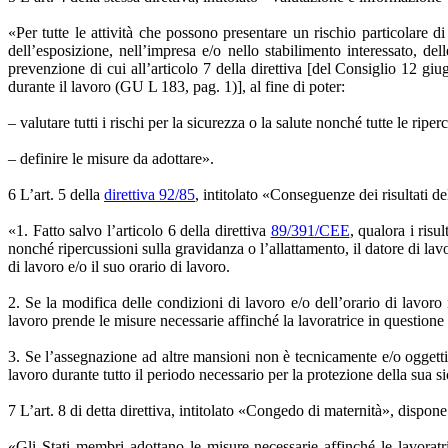
«Per tutte le attività che possono presentare un rischio particolare di
dell’esposizione, nell’impresa e/o nello stabilimento interessato, del
prevenzione di cui all’articolo 7 della direttiva [del Consiglio 12 g
durante il lavoro (GU L 183, pag. 1)], al fine di poter:
– valutare tutti i rischi per la sicurezza o la salute nonché tutte le riper
– definire le misure da adottare».
6 L’art. 5 della
direttiva 92/85
, intitolato «Conseguenze dei risultati d
«1. Fatto salvo l’articolo 6 della direttiva
89/391/CEE
, qualora i risu
nonché ripercussioni sulla gravidanza o l’allattamento, il datore di la
di lavoro e/o il suo orario di lavoro.
2. Se la modifica delle condizioni di lavoro e/o dell’orario di lavor
lavoro prende le misure necessarie affinché la lavoratrice in questione
3. Se l’assegnazione ad altre mansioni non è tecnicamente e/o oggetti
lavoro durante tutto il periodo necessario per la protezione della sua s
7 L’art. 8 di detta direttiva, intitolato «Congedo di maternità», dispon
«Gli Stati membri adottano le misure necessarie affinché le lavoratri