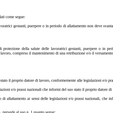
ati come segue:
voratrici gestanti, puerpere o in periodo di allattamento non deve svant
protezione della salute delle lavoratrici gestanti, puerpere o in per
i lavoro, compreso il mantenimento di una retribuzione e/o il versament
stato il proprio datore di lavoro, conformemente alle legislazioni e/o pra
lazioni e/o prassi nazionali che informi del suo stato il proprio datore d
o di allattamento ai sensi delle legislazioni e/o prassi nazionali, che 
e», prevede al suo n. 1 quanto segue: