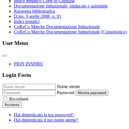
Indice tematico Corte di Giustizia
Documentazione istituzionale, sindacale e aziendale
Rassegna bibliografica
D.lgs. 9 aprile 2008, n. 81
Indici tematici
CoReCo Marche Documentazione Istituzionale
CoReCo Marche Documentazione Istituzionale (Cronologico)
User Menu
PRIN INSPIRE
Login Form
Nome utente
Password
Mostra password
Ricordami
Accesso
Hai dimenticato la tua password?
Hai dimenticato il tuo nome utente?