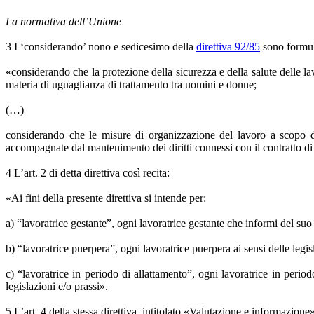
La normativa dell’Unione
3 I ‘considerando’ nono e sedicesimo della
direttiva 92/85
sono formul
«considerando che la protezione della sicurezza e della salute delle la
materia di uguaglianza di trattamento tra uomini e donne;
(…)
considerando che le misure di organizzazione del lavoro a scopo di 
accompagnate dal mantenimento dei diritti connessi con il contratto d
4 L’art. 2 di detta direttiva così recita:
«Ai fini della presente direttiva si intende per:
a) “lavoratrice gestante”, ogni lavoratrice gestante che informi del suo 
b) “lavoratrice puerpera”, ogni lavoratrice puerpera ai sensi delle legis
c) “lavoratrice in periodo di allattamento”, ogni lavoratrice in period
legislazioni e/o prassi».
5 L’art. 4 della stessa direttiva, intitolato «Valutazione e informazion