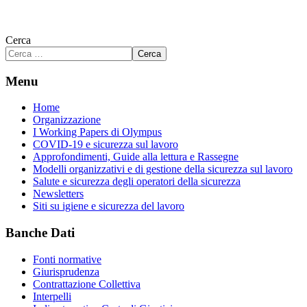
Cerca
Cerca
Menu
Home
Organizzazione
I Working Papers di Olympus
COVID-19 e sicurezza sul lavoro
Approfondimenti, Guide alla lettura e Rassegne
Modelli organizzativi e di gestione della sicurezza sul lavoro
Salute e sicurezza degli operatori della sicurezza
Newsletters
Siti su igiene e sicurezza del lavoro
Banche Dati
Fonti normative
Giurisprudenza
Contrattazione Collettiva
Interpelli