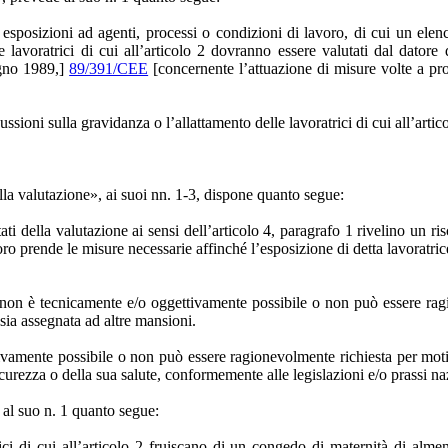
 esposizioni ad agenti, processi o condizioni di lavoro, di cui un elenc
le lavoratrici di cui all’articolo 2 dovranno essere valutati dal datore 
iugno 1989,]
89/391/CEE
[concernente l’attuazione di misure volte a pro
cussioni sulla gravidanza o l’allattamento delle lavoratrici di cui all’artic
ella valutazione», ai suoi nn. 1‑3, dispone quanto segue:
ltati della valutazione ai sensi dell’articolo 4, paragrafo 1 rivelino un ris
voro prende le misure necessarie affinché l’esposizione di detta lavoratr
o non è tecnicamente e/o oggettivamente possibile o non può essere ragio
 sia assegnata ad altre mansioni.
vamente possibile o non può essere ragionevolmente richiesta per motivi 
icurezza o della sua salute, conformemente alle legislazioni e/o prassi na
e al suo n. 1 quanto segue:
ci di cui all’articolo 2 fruiscano di un congedo di maternità di almeno 