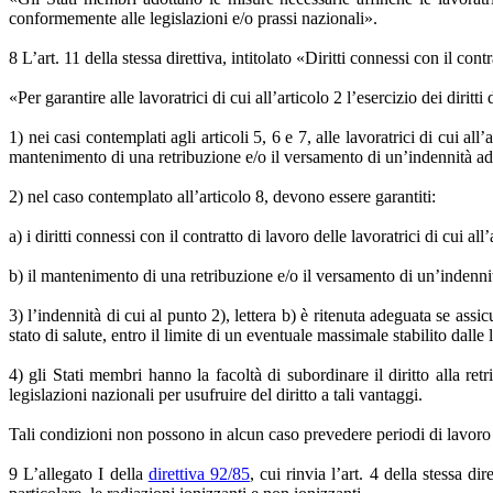
conformemente alle legislazioni e/o prassi nazionali».
8 L’art. 11 della stessa direttiva, intitolato «Diritti connessi con il con
«Per garantire alle lavoratrici di cui all’articolo 2 l’esercizio dei diritt
1) nei casi contemplati agli articoli 5, 6 e 7, alle lavoratrici di cui al
mantenimento di una retribuzione e/o il versamento di un’indennità a
2) nel caso contemplato all’articolo 8, devono essere garantiti:
a) i diritti connessi con il contratto di lavoro delle lavoratrici di cui all
b) il mantenimento di una retribuzione e/o il versamento di un’indennità 
3) l’indennità di cui al punto 2), lettera b) è ritenuta adeguata se assi
stato di salute, entro il limite di un eventuale massimale stabilito dalle 
4) gli Stati membri hanno la facoltà di subordinare il diritto alla retr
legislazioni nazionali per usufruire del diritto a tali vantaggi.
Tali condizioni non possono in alcun caso prevedere periodi di lavoro
9 L’allegato I della
direttiva 92/85
, cui rinvia l’art. 4 della stessa d