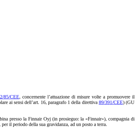
2/85/CEE
, concernente l’attuazione di misure volte a promuovere il
are ai sensi dell’art. 16, paragrafo 1 della direttiva
89/391/CEE
) (GU
abina presso la Finnair Oyj (in prosieguo: la «Finnair»), compagnia di
per il periodo della sua gravidanza, ad un posto a terra.