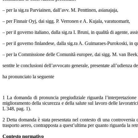
– per la sig.ra Parviainen, dall’avv. M. Penttinen, asianajaja,
– per Finnair Oyj, dai sigg. P. Verronen e A. Kujala, varatuomarit,
– per il governo italiano, dalla sig.ra I. Bruni, in qualità di agente, ass
– per il governo finlandese, dalla sig.ra A. Guimaraes-Purokoski, in qu
– per la Commissione delle Comunità europee, dai sigg. M. van Beek, M
sentite le conclusioni dell’avvocato generale, presentate all’udienza 
ha pronunciato la seguente
1 La domanda di pronuncia pregiudiziale riguarda l’interpretazione d
miglioramento della sicurezza e della salute sul lavoro delle lavoratrici
L 348, pag. 1).
2 Detta domanda è stata presentata nel contesto di una controversia c
trasporto aereo, contrapposta a quest’ultima per quanto riguarda la ret
Contesto normativo