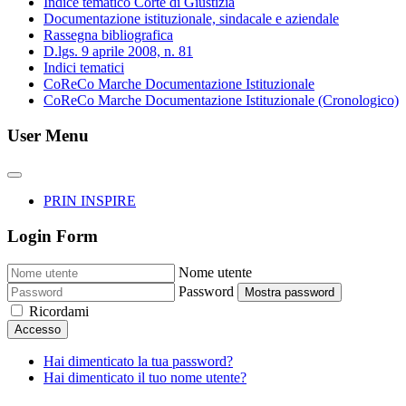
Indice tematico Corte di Giustizia
Documentazione istituzionale, sindacale e aziendale
Rassegna bibliografica
D.lgs. 9 aprile 2008, n. 81
Indici tematici
CoReCo Marche Documentazione Istituzionale
CoReCo Marche Documentazione Istituzionale (Cronologico)
User Menu
PRIN INSPIRE
Login Form
Nome utente
Password
Mostra password
Ricordami
Accesso
Hai dimenticato la tua password?
Hai dimenticato il tuo nome utente?