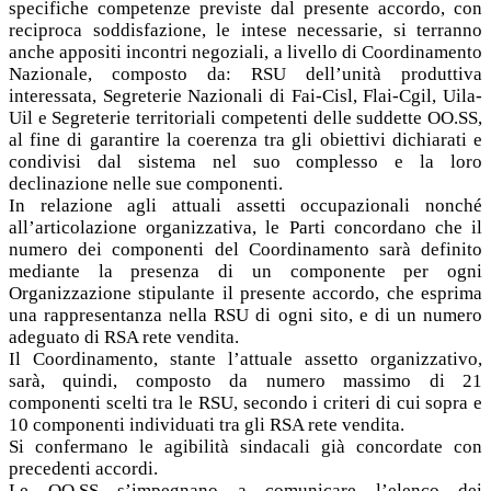
specifiche competenze previste dal presente accordo, con
reciproca soddisfazione, le intese necessarie, si terranno
anche appositi incontri negoziali, a livello di Coordinamento
Nazionale, composto da: RSU dell’unità produttiva
interessata, Segreterie Nazionali di Fai-Cisl, Flai-Cgil, Uila-
Uil e Segreterie territoriali competenti delle suddette OO.SS,
al fine di garantire la coerenza tra gli obiettivi dichiarati e
condivisi dal sistema nel suo complesso e la loro
declinazione nelle sue componenti.
In relazione agli attuali assetti occupazionali nonché
all’articolazione organizzativa, le Parti concordano che il
numero dei componenti del Coordinamento sarà definito
mediante la presenza di un componente per ogni
Organizzazione stipulante il presente accordo, che esprima
una rappresentanza nella RSU di ogni sito, e di un numero
adeguato di RSA rete vendita.
Il Coordinamento, stante l’attuale assetto organizzativo,
sarà, quindi, composto da numero massimo di 21
componenti scelti tra le RSU, secondo i criteri di cui sopra e
10 componenti individuati tra gli RSA rete vendita.
Si confermano le agibilità sindacali già concordate con
precedenti accordi.
Le OO.SS s’impegnano a comunicare l’elenco dei