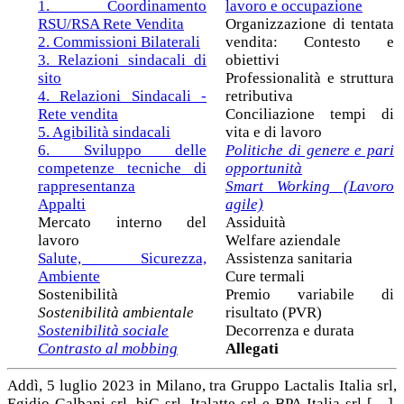
1. Coordinamento
lavoro e occupazione
RSU/RSA Rete Vendita
Organizzazione di tentata
2. Commissioni Bilaterali
vendita: Contesto e
3. Relazioni sindacali di
obiettivi
sito
Professionalità e struttura
4. Relazioni Sindacali -
retributiva
Rete vendita
Conciliazione tempi di
5. Agibilità sindacali
vita e di lavoro
6. Sviluppo delle
Politiche di genere e pari
competenze tecniche di
opportunità
rappresentanza
Smart Working (Lavoro
Appalti
agile)
Mercato interno del
Assiduità
lavoro
Welfare aziendale
Salute, Sicurezza,
Assistenza sanitaria
Ambiente
Cure termali
Sostenibilità
Premio variabile di
Sostenibilità ambientale
risultato (PVR)
Sostenibilità sociale
Decorrenza e durata
Contrasto al mobbing
Allegati
Addì, 5 luglio 2023 in Milano, tra Gruppo Lactalis Italia srl,
Egidio Galbani srl, biG srl, Italatte srl e BPA Italia srl […],