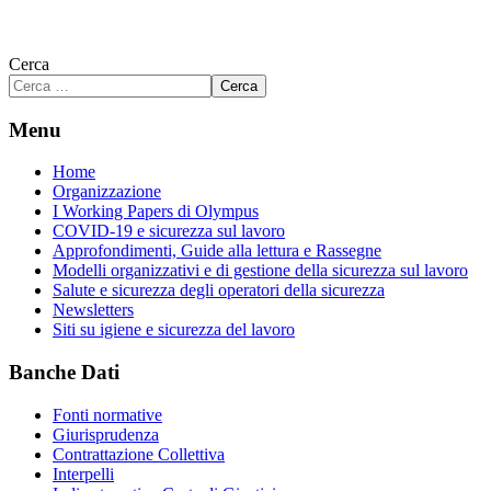
Cerca
Cerca
Menu
Home
Organizzazione
I Working Papers di Olympus
COVID-19 e sicurezza sul lavoro
Approfondimenti, Guide alla lettura e Rassegne
Modelli organizzativi e di gestione della sicurezza sul lavoro
Salute e sicurezza degli operatori della sicurezza
Newsletters
Siti su igiene e sicurezza del lavoro
Banche Dati
Fonti normative
Giurisprudenza
Contrattazione Collettiva
Interpelli