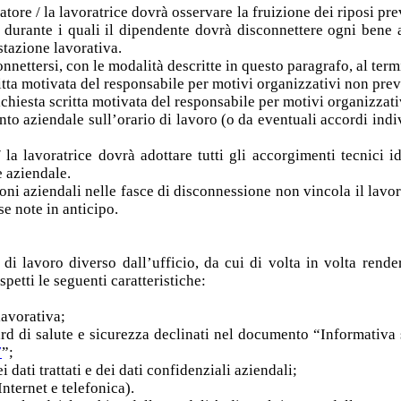
tore / la lavoratrice dovrà osservare la fruizione dei riposi pre
 durante i quali il dipendente dovrà disconnettere ogni bene 
stazione lavorativa.
sconnettersi, con le modalità descritte in questo paragrafo, al ter
ritta motivata del responsabile per motivi organizzativi non prev
richiesta scritta motivata del responsabile per motivi organizzat
to aziendale sull’orario di lavoro (o da eventuali accordi indiv
/ la lavoratrice dovrà adottare tutti gli accorgimenti tecnici
e aziendale.
i aziendali nelle fasce di disconnessione non vincola il lavorato
se note in anticipo.
 di lavoro diverso dall’ufficio, da cui di volta in volta rende
petti le seguenti caratteristiche:
lavorativa;
rd di salute e sicurezza declinati nel documento “Informativa su
7
”;
 dati trattati e dei dati confidenziali aziendali;
nternet e telefonica).