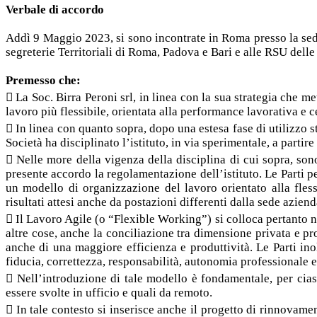
Verbale di accordo
Addì 9 Maggio 2023, si sono incontrate in Roma presso la sede d
segreterie Territoriali di Roma, Padova e Bari e alle RSU delle 
Premesso che:
 La Soc. Birra Peroni srl, in linea con la sua strategia che 
lavoro più flessibile, orientata alla performance lavorativa e 
 In linea con quanto sopra, dopo una estesa fase di utilizz
Società ha disciplinato l’istituto, in via sperimentale, a parti
 Nelle more della vigenza della disciplina di cui sopra, sono
presente accordo la regolamentazione dell’istituto. Le Parti 
un modello di organizzazione del lavoro orientato alla flessi
risultati attesi anche da postazioni differenti dalla sede aziend
 Il Lavoro Agile (o “Flexible Working”) si colloca pertanto 
altre cose, anche la conciliazione tra dimensione privata e p
anche di una maggiore efficienza e produttività. Le Parti in
fiducia, correttezza, responsabilità, autonomia professionale e
 Nell’introduzione di tale modello è fondamentale, per ciasc
essere svolte in ufficio e quali da remoto.
 In tale contesto si inserisce anche il progetto di rinnovame