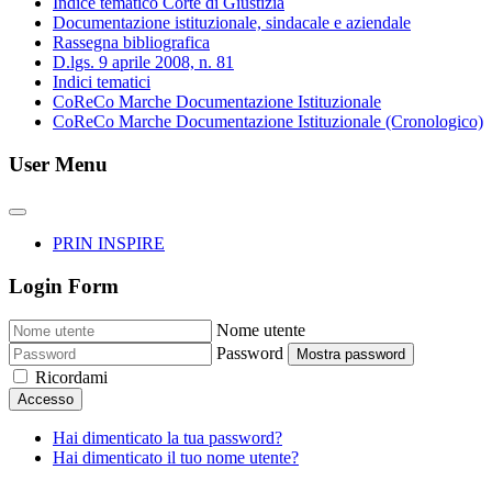
Indice tematico Corte di Giustizia
Documentazione istituzionale, sindacale e aziendale
Rassegna bibliografica
D.lgs. 9 aprile 2008, n. 81
Indici tematici
CoReCo Marche Documentazione Istituzionale
CoReCo Marche Documentazione Istituzionale (Cronologico)
User Menu
PRIN INSPIRE
Login Form
Nome utente
Password
Mostra password
Ricordami
Accesso
Hai dimenticato la tua password?
Hai dimenticato il tuo nome utente?