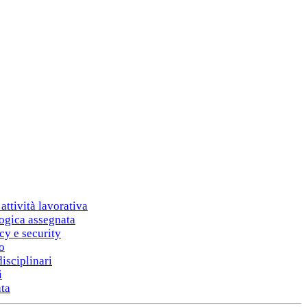
’attività lavorativa
logica assegnata
cy e security
to
isciplinari
i
ata