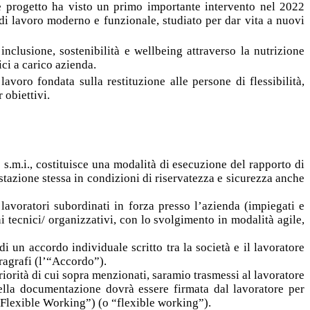
le progetto ha visto un primo importante intervento nel 2022
di lavoro moderno e funzionale, studiato per dar vita a nuovi
nclusione, sostenibilità e wellbeing attraverso la nutrizione
ici a carico azienda.
voro fondata sulla restituzione alle persone di flessibilità,
 obiettivi.
 s.m.i., costituisce una modalità di esecuzione del rapporto di
tazione stessa in condizioni di riservatezza e sicurezza anche
lavoratori subordinati in forza presso l’azienda (impiegati e
i tecnici/ organizzativi, con lo svolgimento in modalità agile,
 un accordo individuale scritto tra la società e il lavoratore
ragrafi (l’“Accordo”).
iorità di cui sopra menzionati, saramio trasmessi al lavoratore
ella documentazione dovrà essere firmata dal lavoratore per
 “Flexible Working”) (o “flexible working”).