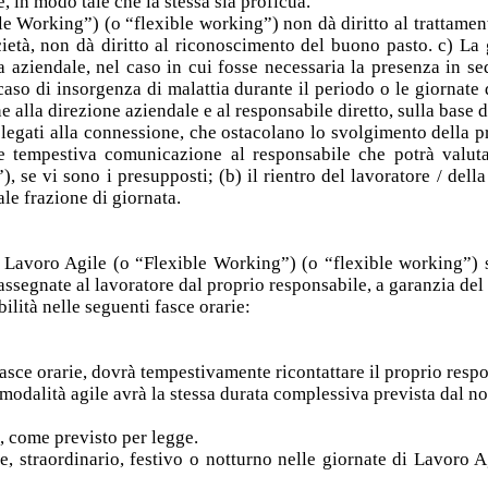
, in modo tale che la stessa sia proficua.
e Working”) (o “flexible working”) non dà diritto al trattamento
cietà, non dà diritto al riconoscimento del buono pasto. c) La
 aziendale, nel caso in cui fosse necessaria la presenza in sede
n caso di insorgenza di malattia durante il periodo o le giornat
lla direzione aziendale e al responsabile diretto, sulla base de
e legati alla connessione, che ostacolano lo svolgimento della p
 tempestiva comunicazione al responsabile che potrà valutar
se vi sono i presupposti; (b) il rientro del lavoratore / della 
ale frazione di giornata.
 Lavoro Agile (o “Flexible Working”) (o “flexible working”) sa
 assegnate al lavoratore dal proprio responsabile, a garanzia del
ilità nelle seguenti fasce orarie:
 fasce orarie, dovrà tempestivamente ricontattare il proprio resp
 modalità agile avrà la stessa durata complessiva prevista dal n
o, come previsto per legge.
, straordinario, festivo o notturno nelle giornate di Lavoro A