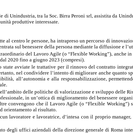
i Unindustria, tra la Soc. Birra Peroni srl, assistita da Unindus
unità produttive interessate.
mette al centro le persone, ha intrapreso un percorso di innovaz
centrata sul benessere della persona mediante la diffusione e l’
o straordinario del Lavoro Agile (o “Flexible Working”), anche 
re dal 2020 fino a giugno 2023 (compresi).
 state avviate le trattative per il rinnovo del contratto integr
pertanto, nel condividere l’intento di migliorare anche quanto s
bilità, all’autonomia e alla responsabilizzazione, permettendo
ale.
nell’ambito delle politiche di valorizzazione e sviluppo delle R
rofessionale, in un’ottica di miglioramento del benessere organi
oltre convengono che il Lavoro Agile (o “Flexible Working”) si 
d orientamento al risultato.
un lavoratore e lavoratrice, d’intesa con il proprio manager, 
nto degli uffici aziendali della direzione generale di Roma int