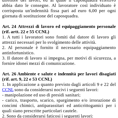
direttore dei lavori, ed al quale il caposquadra effettivo
abbia dato le consegne. Al lavoratore così individuato è
corrisposta un'indennità fissa pari ad euro 6,00 per ogni
giornata di sostituzione del caposquadra.
Art. 24 Attrezzi di lavoro ed equipaggiamento personale
(rif. artt. 22 e 55 CCNL)
1. A tutti i lavoratori sono fomiti dal datore di lavoro gli
attrezzi necessari per lo svolgimento delle attività.
2. Al personale è fornito il necessario equipaggiamento
antinfortunistico.
3. Il datore di lavoro si impegna, per motivi di sicurezza, a
fornire idonei mezzi di comunicazione.
Art. 26 Ambiente e salute e indennità per lavori disagiati
(rif. art. 9, 22 e 53 CCNL)
1. In applicazione a quanto previsto dagli articoli 9 e 22 del
CCNL
sono da considerarsi nocivi i seguenti lavori:
- manipolazione ed uso di presidi sanitari;
- carico, trasporto, scarico, spargimento e/o irrorazione di
concimi chimici, antiparassitari ed anticrittogamici per i
quali siano prescritte particolari cautele.
2. Sono da considerarsi faticosi i seguenti lavori: