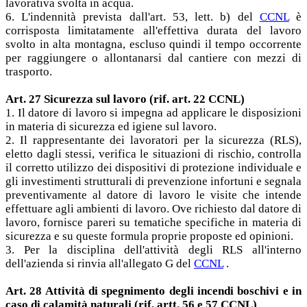
lavorativa svolta in acqua.
6. L'indennità prevista dall'art. 53, lett. b) del
CCNL
è
corrisposta limitatamente all'effettiva durata del lavoro
svolto in alta montagna, escluso quindi il tempo occorrente
per raggiungere o allontanarsi dal cantiere con mezzi di
trasporto.
Art. 27 Sicurezza sul lavoro (rif. art. 22 CCNL)
1. Il datore di lavoro si impegna ad applicare le disposizioni
in materia di sicurezza ed igiene sul lavoro.
2. Il rappresentante dei lavoratori per la sicurezza (RLS),
eletto dagli stessi, verifica le situazioni di rischio, controlla
il corretto utilizzo dei dispositivi di protezione individuale e
gli investimenti strutturali di prevenzione infortuni e segnala
preventivamente al datore di lavoro le visite che intende
effettuare agli ambienti di lavoro. Ove richiesto dal datore di
lavoro, fornisce pareri su tematiche specifiche in materia di
sicurezza e su queste formula proprie proposte ed opinioni.
3. Per la disciplina dell'attività degli RLS all'interno
dell'azienda si rinvia all'allegato G del
CCNL
.
Art. 28 Attività di spegnimento degli incendi boschivi e in
caso di calamità naturali (rif. artt. 56 e 57 CCNL)