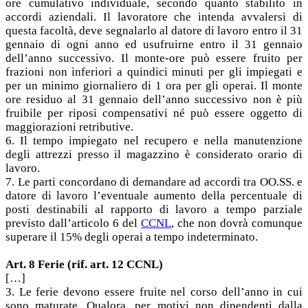
ore cumulativo individuale, secondo quanto stabilito in
accordi aziendali. Il lavoratore che intenda avvalersi di
questa facoltà, deve segnalarlo al datore di lavoro entro il 31
gennaio di ogni anno ed usufruirne entro il 31 gennaio
dell’anno successivo. Il monte-ore può essere fruito per
frazioni non inferiori a quindici minuti per gli impiegati e
per un minimo giornaliero di 1 ora per gli operai. Il monte
ore residuo al 31 gennaio dell’anno successivo non è più
fruibile per riposi compensativi né può essere oggetto di
maggiorazioni retributive.
6. Il tempo impiegato nel recupero e nella manutenzione
degli attrezzi presso il magazzino è considerato orario di
lavoro.
7. Le parti concordano di demandare ad accordi tra OO.SS. e
datore di lavoro l’eventuale aumento della percentuale di
posti destinabili al rapporto di lavoro a tempo parziale
previsto dall’articolo 6 del
CCNL
, che non dovrà comunque
superare il 15% degli operai a tempo indeterminato.
Art. 8 Ferie (rif. art. 12 CCNL)
[…]
3. Le ferie devono essere fruite nel corso dell’anno in cui
sono maturate. Qualora, per motivi non dipendenti dalla