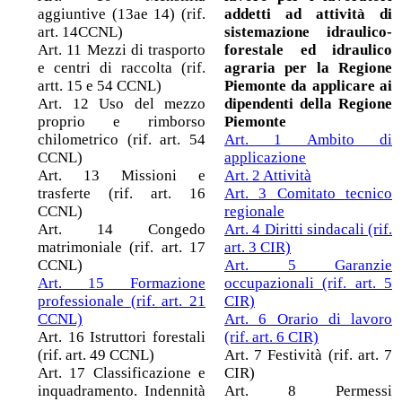
aggiuntive (13ae 14) (rif.
addetti ad attività di
art. 14CCNL)
sistemazione idraulico-
Art. 11 Mezzi di trasporto
forestale ed idraulico
e centri di raccolta (rif.
agraria per la Regione
artt. 15 e 54 CCNL)
Piemonte da applicare ai
Art. 12 Uso del mezzo
dipendenti della Regione
proprio e rimborso
Piemonte
chilometrico (rif. art. 54
Art. 1 Ambito di
CCNL)
applicazione
Art. 13 Missioni e
Art. 2 Attività
trasferte (rif. art. 16
Art. 3 Comitato tecnico
CCNL)
regionale
Art. 14 Congedo
Art. 4 Diritti sindacali (rif.
matrimoniale (rif. art. 17
art. 3 CIR)
CCNL)
Art. 5 Garanzie
Art. 15 Formazione
occupazionali (rif. art. 5
professionale (rif. art. 21
CIR)
CCNL)
Art. 6 Orario di lavoro
Art. 16 Istruttori forestali
(rif. art. 6 CIR)
(rif. art. 49 CCNL)
Art. 7 Festività (rif. art. 7
Art. 17 Classificazione e
CIR)
inquadramento. Indennità
Art. 8 Permessi