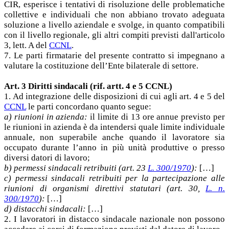
CIR, esperisce i tentativi di risoluzione delle problematiche
collettive e individuali che non abbiano trovato adeguata
soluzione a livello aziendale e svolge, in quanto compatibili
con il livello regionale, gli altri compiti previsti dall'articolo
3, lett. A del
CCNL
.
7. Le parti firmatarie del presente contratto si impegnano a
valutare la costituzione dell’Ente bilaterale di settore.
Art. 3 Diritti sindacali (rif. artt. 4 e 5 CCNL)
1. Ad integrazione delle disposizioni di cui agli art. 4 e 5 del
CCNL
le parti concordano quanto segue:
a) riunioni in azienda:
il limite di 13 ore annue previsto per
le riunioni in azienda è da intendersi quale limite individuale
annuale, non superabile anche quando il lavoratore sia
occupato durante l’anno in più unità produttive o presso
diversi datori di lavoro;
b) permessi sindacali retribuiti (art. 23
L. 300/1970
):
[…]
c) permessi sindacali retribuiti per la partecipazione alle
riunioni di organismi direttivi statutari (art. 30,
L. n.
300/1970
):
[…]
d) distacchi sindacali:
[…]
2. I lavoratori in distacco sindacale nazionale non possono