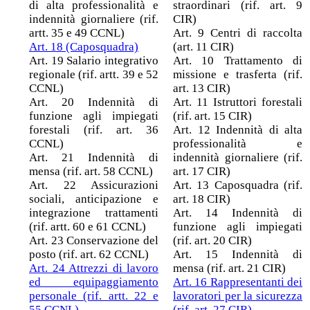
di alta professionalità e
straordinari (rif. art. 9
indennità giornaliere (rif.
CIR)
artt. 35 e 49 CCNL)
Art. 9 Centri di raccolta
Art. 18 (Caposquadra)
(art. 11 CIR)
Art. 19 Salario integrativo
Art. 10 Trattamento di
regionale (rif. artt. 39 e 52
missione e trasferta (rif.
CCNL)
art. 13 CIR)
Art. 20 Indennità di
Art. 11 Istruttori forestali
funzione agli impiegati
(rif. art. 15 CIR)
forestali (rif. art. 36
Art. 12 Indennità di alta
CCNL)
professionalità e
Art. 21 Indennità di
indennità giornaliere (rif.
mensa (rif. art. 58 CCNL)
art. 17 CIR)
Art. 22 Assicurazioni
Art. 13 Caposquadra (rif.
sociali, anticipazione e
art. 18 CIR)
integrazione trattamenti
Art. 14 Indennità di
(rif. artt. 60 e 61 CCNL)
funzione agli impiegati
Art. 23 Conservazione del
(rif. art. 20 CIR)
posto (rif. art. 62 CCNL)
Art. 15 Indennità di
Art. 24 Attrezzi di lavoro
mensa (rif. art. 21 CIR)
ed equipaggiamento
Art. 16 Rappresentanti dei
personale (rif. artt. 22 e
lavoratori per la sicurezza
55 CCNL)
(rif. art. 27 CIR)