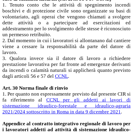
1. Tenuto conto che le attività di spegnimento incendi
boschivi e di protezione civile sono organizzate su basi di
volontariato, agli operai che vengono chiamati a svolgere
dette attività o a partecipare ad esercitazioni ed
addestramento per lo svolgimento delle stesse è riconosciuto
un permesso retribuito.
2. Dal momento in cui i lavoratori si allontanano dal cantiere
viene a cessare la responsabilità da parte del datore di
lavoro.
3. Qualora invece sia il datore di lavoro a richiedere
prestazione lavorativa per far fronte ad emergenze derivanti
da incendi o calamità naturali si applicherà quanto previsto
dagli articoli 56 e 57 del
CCNL
.
Art. 30 Norma finale di rinvio
1. Per quanto non espressamente previsto dal presente CIR si
fa riferimento al
CCNL per gli addetti ai lavori di
sistemazione idraulico-forestale e idraulico-agraria
2021/2024 sottoscritto in Roma in data 9 dicembre 2021
.
Appendice al contratto integrativo regionale di lavoro per
i lavoratori addetti ad attività di sistemazione idraulico-