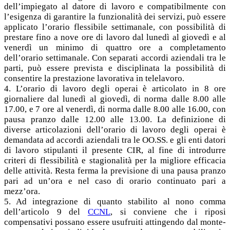
dell’impiegato al datore di lavoro e compatibilmente con
l’esigenza di garantire la funzionalità dei servizi, può essere
applicato l’orario flessibile settimanale, con possibilità di
prestare fino a nove ore di lavoro dal lunedì al giovedì e al
venerdì un minimo di quattro ore a completamento
dell’orario settimanale. Con separati accordi aziendali tra le
parti, può essere prevista e disciplinata la possibilità di
consentire la prestazione lavorativa in telelavoro.
4. L’orario di lavoro degli operai è articolato in 8 ore
giornaliere dal lunedì al giovedì, di norma dalle 8.00 alle
17.00, e 7 ore al venerdì, di norma dalle 8.00 alle 16.00, con
pausa pranzo dalle 12.00 alle 13.00. La definizione di
diverse articolazioni dell’orario di lavoro degli operai è
demandata ad accordi aziendali tra le OO.SS. e gli enti datori
di lavoro stipulanti il presente CIR, al fine di introdurre
criteri di flessibilità e stagionalità per la migliore efficacia
delle attività. Resta ferma la previsione di una pausa pranzo
pari ad un’ora e nel caso di orario continuato pari a
mezz’ora.
5. Ad integrazione di quanto stabilito al nono comma
dell’articolo 9 del
CCNL
, si conviene che i riposi
compensativi possano essere usufruiti attingendo dal monte-