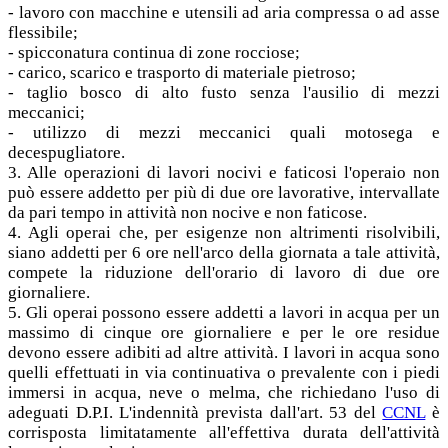
- lavoro con macchine e utensili ad aria compressa o ad asse
flessibile;
- spicconatura continua di zone rocciose;
- carico, scarico e trasporto di materiale pietroso;
- taglio bosco di alto fusto senza l'ausilio di mezzi
meccanici;
- utilizzo di mezzi meccanici quali motosega e
decespugliatore.
3. Alle operazioni di lavori nocivi e faticosi l'operaio non
può essere addetto per più di due ore lavorative, intervallate
da pari tempo in attività non nocive e non faticose.
4. Agli operai che, per esigenze non altrimenti risolvibili,
siano addetti per 6 ore nell'arco della giornata a tale attività,
compete la riduzione dell'orario di lavoro di due ore
giornaliere.
5. Gli operai possono essere addetti a lavori in acqua per un
massimo di cinque ore giornaliere e per le ore residue
devono essere adibiti ad altre attività. I lavori in acqua sono
quelli effettuati in via continuativa o prevalente con i piedi
immersi in acqua, neve o melma, che richiedano l'uso di
adeguati D.P.I. L'indennità prevista dall'art. 53 del
CCNL
è
corrisposta limitatamente all'effettiva durata dell'attività