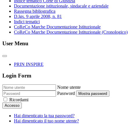
Indice tematico Corte di Giustizia
Documentazione istituzionale, sindacale e aziendale
Rassegna bibliografica
D.lgs. 9 aprile 2008, n. 81
Indici tematici
CoReCo Marche Documentazione Istituzionale
CoReCo Marche Documentazione Istituzionale (Cronologico)
User Menu
PRIN INSPIRE
Login Form
Nome utente
Password
Mostra password
Ricordami
Accesso
Hai dimenticato la tua password?
Hai dimenticato il tuo nome utente?