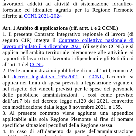
lavoratori addetti ad attività di sistemazione idraulico-
forestale ed idraulico agraria per la Regione Piemonte
riferito al
CCNL 2021-2024
Art. 1 Ambito di applicazione (rif. artt. 1 e 2 CCNL)
1. Il presente Contratto integrativo regionale di lavoro (di
seguito CIR) integra il
Contratto collettivo nazionale di
lavoro stipulato il 9 dicembre 2021
(di seguito CCNL) e si
applica nell'ambito territoriale piemontese alle attività e ai
rapporti di lavoro tra i lavoratori dipendenti e gli Enti di cui
all’art. 1 del
CCNL
.
2. Per le amministrazioni pubbliche di cui all’art.l, comma 2,
del
decreto legislativo 165/2001
, il
CCNL
, l'accordo si
applica nei limiti di spesa previsti a legislazione vigente e
nel rispetto dei vincoli previsti per le spese del personale
delle pubbliche amministrazioni, , così come previsto
dall’art.7 bis del decreto legge n.120 del 2021, convertito
con modificazione dalla legge 8 novembre 2021, n.155.
3. Al presente contratto viene aggiunta una appendice
applicabile alla sola Regione Piemonte al fine di nomare
specifiche situazioni peculiari della Regione stessa.
4. In caso di affidamento da parte dell'amministrazione