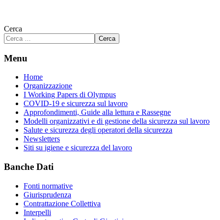
Cerca
Cerca
Menu
Home
Organizzazione
I Working Papers di Olympus
COVID-19 e sicurezza sul lavoro
Approfondimenti, Guide alla lettura e Rassegne
Modelli organizzativi e di gestione della sicurezza sul lavoro
Salute e sicurezza degli operatori della sicurezza
Newsletters
Siti su igiene e sicurezza del lavoro
Banche Dati
Fonti normative
Giurisprudenza
Contrattazione Collettiva
Interpelli