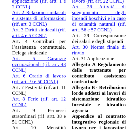
applicazione (rif. artt. 1 e
lavoro (rif. art. 22 CCNL)
2 CCNL)
Art. 28 Attività di
Art. 2 Relazioni sindacali
spegnimento degli
e sistema di informazioni
incendi boschivi e in caso
(rif. art. 3 CCNL)
di calamità naturali (rif.
Art. 3 Diritti sindacali (rif.
artt. 56 e 57 CCNL)
artt. 4 e 5 CCNL)
Art. 29 Corresponsione
Art. 4 Contributi per
dei salari e degli stipendi
l’assistenza contrattuale.
Art. 30 Norma finale di
Delega sindacale
rinvio
Art. 5 Garanzie
Art. 31 Applicazione
occupazionali (rif. art. 48
Allegato A Regolamento
CCNL)
delle trattenute per
Art. 6 Orario di lavoro
contributo assistenza
(rif. artt. 9 e 50 CCNL)
contrattuale
Art. 7 Festività (rif. art. 11
Allegato B - Retribuzioni
CCNL)
lorde addetti ai lavori di
Art. 8 Ferie (rif. art. 12
sistemazione idraulico
CCNL)
forestale e idraulico
Art. 9 Permessi
agraria
straordinari (rif. artt. 38 e
Appendice al contratto
51 CCNL)
integrativo regionale di
Art. 10 Mensilità
lavoro per i lavoratori