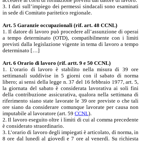
accedere ai corsi di formazione previsti dal datore di lavoro.
3. I dati sull’impiego dei permessi sindacali sono esaminati
in sede di Comitato paritetico regionale.
Art. 5 Garanzie occupazionali (rif. art. 48 CCNL)
1. Il datore di lavoro può procedere all’assunzione di operai
a tempo determinato (OTD), compatibilmente con i limiti
previsti dalla legislazione vigente in tema di lavoro a tempo
determinato […]
Art. 6 Orario di lavoro (rif. artt. 9 e 50 CCNL)
1. L’orario di lavoro è stabilito nella misura di 39 ore
settimanali suddivise in 5 giorni con il sabato di norma
libero; ai sensi della legge n. 37 del 16 febbraio 1977, art. 5,
la giornata del sabato è considerata lavorativa ai soli fini
della contribuzione assicurativa, qualora nella settimana di
riferimento siano state lavorate le 39 ore previste o che tali
ore siano da considerare comunque lavorate per causa non
imputabile al lavoratore (art. 59
CCNL
).
2. Il lavoro eseguito oltre i limiti di cui al comma precedente
è considerato straordinario.
3. L’orario di lavoro degli impiegati è articolato, di norma, in
8 ore dal lunedì al giovedì e 7 ore al venerdì. Su richiesta