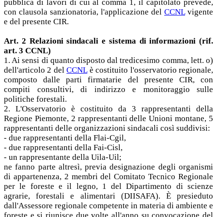
pubblica di lavori di cui al comma 1, il capitolato prevede,
con clausola sanzionatoria, l'applicazione del
CCNL
vigente
e del presente CIR.
Art. 2 Relazioni sindacali e sistema di informazioni (rif.
art. 3 CCNL)
1. Ai sensi di quanto disposto dal tredicesimo comma, lett. o)
dell'articolo 2 del
CCNL
è costituito l'osservatorio regionale,
composto dalle parti firmatarie del presente CIR, con
compiti consultivi, di indirizzo e monitoraggio sulle
politiche forestali.
2. L'Osservatorio è costituito da 3 rappresentanti della
Regione Piemonte, 2 rappresentanti delle Unioni montane, 5
rappresentanti delle organizzazioni sindacali così suddivisi:
- due rappresentanti della Flai-Cgil,
- due rappresentanti della Fai-Cisl,
- un rappresentante della Uila-Uil;
ne fanno parte altresì, previa designazione degli organismi
di appartenenza, 2 membri del Comitato Tecnico Regionale
per le foreste e il legno, 1 del Dipartimento di scienze
agrarie, forestali e alimentari (DIISAFA). È presieduto
dall'Assessore regionale competente in materia di ambiente e
foreste e si riunisce due volte all'anno su convocazione del