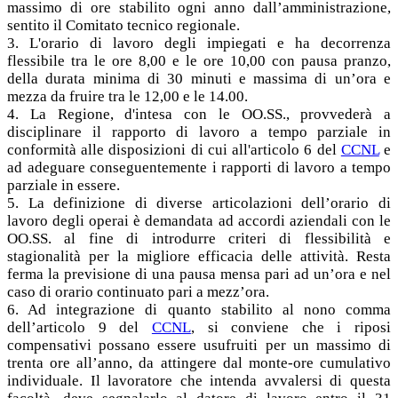
massimo di ore stabilito ogni anno dall’amministrazione,
sentito il Comitato tecnico regionale.
3. L'orario di lavoro degli impiegati e ha decorrenza
flessibile tra le ore 8,00 e le ore 10,00 con pausa pranzo,
della durata minima di 30 minuti e massima di un’ora e
mezza da fruire tra le 12,00 e le 14.00.
4. La Regione, d'intesa con le OO.SS., provvederà a
disciplinare il rapporto di lavoro a tempo parziale in
conformità alle disposizioni di cui all'articolo 6 del
CCNL
e
ad adeguare conseguentemente i rapporti di lavoro a tempo
parziale in essere.
5. La definizione di diverse articolazioni dell’orario di
lavoro degli operai è demandata ad accordi aziendali con le
OO.SS. al fine di introdurre criteri di flessibilità e
stagionalità per la migliore efficacia delle attività. Resta
ferma la previsione di una pausa mensa pari ad un’ora e nel
caso di orario continuato pari a mezz’ora.
6. Ad integrazione di quanto stabilito al nono comma
dell’articolo 9 del
CCNL
, si conviene che i riposi
compensativi possano essere usufruiti per un massimo di
trenta ore all’anno, da attingere dal monte-ore cumulativo
individuale. Il lavoratore che intenda avvalersi di questa