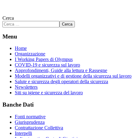
Cerca
Cerca
Menu
Home
Organizzazione
I Working Papers di Olympus
COVID-19 e sicurezza sul lavoro
Approfondimenti, Guide alla lettura e Rassegne
Modelli organizzativi e di gestione della sicurezza sul lavoro
Salute e sicurezza degli operatori della sicurezza
Newsletters
Siti su igiene e sicurezza del lavoro
Banche Dati
Fonti normative
Giurisprudenza
Contrattazione Collettiva
Interpelli