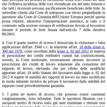
che l'effettiva incidenza delle voci rivendicate era del tutto irrisoria e
che tutti i ricorrenti avevano pacificamente beneficiato delle ferie. In
subordine chiede alla Corte di sottoporre con rinvio pregiudiziale la
questione alla Corte di Giustizia dell'Unione Europea perché questa
possa chiarire, attraverso l'interpretazione autentica, la ratio e il
contenuto nella nozione europea di retribuzione dovuta al lavoratore
durante il periodo di ferie fissata dall'articolo 7 della direttiva
88/2003.
4. Con il quarto motivo di ricorso è denunciata la violazione e falsa
applicazione dell'art. 2948 c.c. in relazione all'art.
18 della legge n.
300 del 1970
, come novellato dalla
legge n. 92 del 2012
in materia
di prescrizione dei crediti retributivi vantati dai controricorrenti,
avendo, la Corte territoriale, erroneamente ritenuto decorrere la
prescrizione dei crediti di lavoro solamente alla cessazione del
rapporto di lavoro, rilevando che per effetto delle modifiche
apportate all'art. 18 dello Statuto dei lavoratori dalla legge n. 92 del
2012 il regime di stabilità dei rapporti di lavoro sia stato modificato
in modo talmente incisivo da privare il lavoratore dalla stabilità del
rapporto come precedentemente garantita.
5. I primi tre motivi di ricorso, che possono essere esaminati
congiuntamente, sono infondati. Tutte le questioni illustrate con i
suesposti motivi di ricorso sono già state esaminate e ritenute non