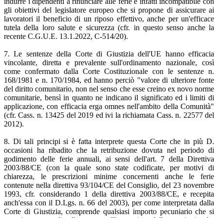
indurre i dipendenti a rinunciare alle ferie è infatti incompatibile con
gli obiettivi del legislatore europeo che si propone di assicurare ai
lavoratori il beneficio di un riposo effettivo, anche per un'efficace
tutela della loro salute e sicurezza (cfr. in questo senso anche la
recente C.G.U.E. 13.1.2022, C-514/20).
7. Le sentenze della Corte di Giustizia dell'UE hanno efficacia
vincolante, diretta e prevalente sull'ordinamento nazionale, così
come confermato dalla Corte Costituzionale con le sentenze n.
168/1981 e n. 170/1984, ed hanno perciò "valore di ulteriore fonte
del diritto comunitario, non nel senso che esse creino ex novo norme
comunitarie, bensì in quanto ne indicano il significato ed i limiti di
applicazione, con efficacia erga omnes nell'ambito della Comunità"
(cfr. Cass. n. 13425 del 2019 ed ivi la richiamata Cass. n. 22577 del
2012).
8. Di tali principi si è fatta interprete questa Corte che in più D.
occasioni ha ribadito che la retribuzione dovuta nel periodo di
godimento delle ferie annuali, ai sensi dell'art. 7 della Direttiva
2003/88/CE (con la quale sono state codificate, per motivi di
chiarezza, le prescrizioni minime concernenti anche le ferie
contenute nella direttiva 93/104/CE del Consiglio, del 23 novembre
1993, cfr. considerando 1 della direttiva 2003/88/CE, e recepita
anch'essa con il D.Lgs. n. 66 del 2003), per come interpretata dalla
Corte di Giustizia, comprende qualsiasi importo pecuniario che si