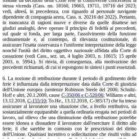
fondate da decisioni della Corte rese in controversie concernenti la
stessa vicenda (Cass. nn. 18160, 19663, 19711, 19716 del 2023;
vedi, altresì, in precedenza, con riguardo al personale navigante
dipendente di compagnia aerea, Cass. n. 20216 del 2022). Pertanto,
in mancanza di ragioni nuove e diverse da quelle disattese nei
giudizi analoghi, deve operare il principio di fedeltà ai precedenti,
sul quale si fonda, per larga parte, l'assolvimento della funzione
ordinamentale e, al contempo, di rilevanza costituzionale, di
assicurare l'esatta osservanza e l'uniforme interpretazione della legge
nonché l'unità del diritto oggettivo nazionale affidata alla Corte di
cassazione (vedi Cass., sez. un, 4 luglio 2003, n. 10615; 15 aprile
2003, n. 5994;). Si rinvia, di conseguenza, alla motivazione dei
precedenti richiamati, di cui si espongono in sintesi i punti essenziali.
6. La nozione di retribuzione durante il periodo di godimento delle
ferie è influenzata dalla interpretazione data dalla Corte di giustizia
dell'Unione europea (sentenze Robinson Steele del 2006; Schultz-
Hoff e altri, 20.1.2009, cause
C-350/06 e C-520/06
; Williams e altri,
13.12.2018,
C-155/10
; To.He., 13.12.2018, C-385/17) che ha inteso
assicurare al lavoratore una situazione che, a livello retributivo, sia
sostanzialmente equiparabile a quella ordinaria erogata nei periodi di
lavoro, sul rilievo che una diminuzione della retribuzione potrebbe
essere idonea a dissuadere il lavoratore dall'esercitare il diritto alle
ferie, il che sarebbe in contrasto con le prescrizioni del diritto
dell'Unione. Qualsiasi incentivo o sollecitazione che risulti volto ad