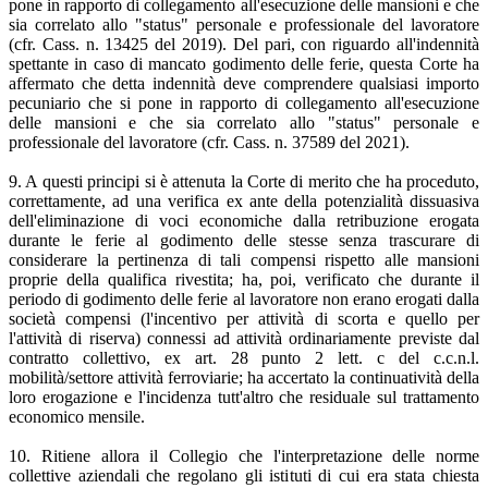
pone in rapporto di collegamento all'esecuzione delle mansioni e che
sia correlato allo "status" personale e professionale del lavoratore
(cfr. Cass. n. 13425 del 2019). Del pari, con riguardo all'indennità
spettante in caso di mancato godimento delle ferie, questa Corte ha
affermato che detta indennità deve comprendere qualsiasi importo
pecuniario che si pone in rapporto di collegamento all'esecuzione
delle mansioni e che sia correlato allo "status" personale e
professionale del lavoratore (cfr. Cass. n. 37589 del 2021).
9. A questi principi si è attenuta la Corte di merito che ha proceduto,
correttamente, ad una verifica ex ante della potenzialità dissuasiva
dell'eliminazione di voci economiche dalla retribuzione erogata
durante le ferie al godimento delle stesse senza trascurare di
considerare la pertinenza di tali compensi rispetto alle mansioni
proprie della qualifica rivestita; ha, poi, verificato che durante il
periodo di godimento delle ferie al lavoratore non erano erogati dalla
società compensi (l'incentivo per attività di scorta e quello per
l'attività di riserva) connessi ad attività ordinariamente previste dal
contratto collettivo, ex art. 28 punto 2 lett. c del c.c.n.l.
mobilità/settore attività ferroviarie; ha accertato la continuatività della
loro erogazione e l'incidenza tutt'altro che residuale sul trattamento
economico mensile.
10. Ritiene allora il Collegio che l'interpretazione delle norme
collettive aziendali che regolano gli istituti di cui era stata chiesta