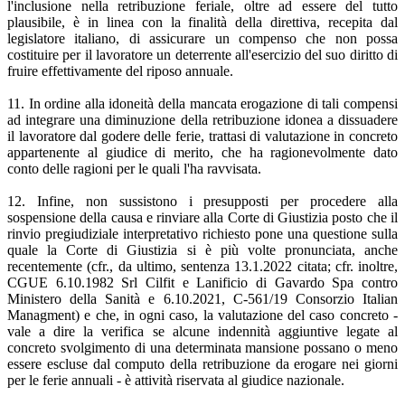
l'inclusione nella retribuzione feriale, oltre ad essere del tutto
plausibile, è in linea con la finalità della direttiva, recepita dal
legislatore italiano, di assicurare un compenso che non possa
costituire per il lavoratore un deterrente all'esercizio del suo diritto di
fruire effettivamente del riposo annuale.
11. In ordine alla idoneità della mancata erogazione di tali compensi
ad integrare una diminuzione della retribuzione idonea a dissuadere
il lavoratore dal godere delle ferie, trattasi di valutazione in concreto
appartenente al giudice di merito, che ha ragionevolmente dato
conto delle ragioni per le quali l'ha ravvisata.
12. Infine, non sussistono i presupposti per procedere alla
sospensione della causa e rinviare alla Corte di Giustizia posto che il
rinvio pregiudiziale interpretativo richiesto pone una questione sulla
quale la Corte di Giustizia si è più volte pronunciata, anche
recentemente (cfr., da ultimo, sentenza 13.1.2022 citata; cfr. inoltre,
CGUE 6.10.1982 Srl Cilfit e Lanificio di Gavardo Spa contro
Ministero della Sanità e 6.10.2021, C-561/19 Consorzio Italian
Managment) e che, in ogni caso, la valutazione del caso concreto -
vale a dire la verifica se alcune indennità aggiuntive legate al
concreto svolgimento di una determinata mansione possano o meno
essere escluse dal computo della retribuzione da erogare nei giorni
per le ferie annuali - è attività riservata al giudice nazionale.