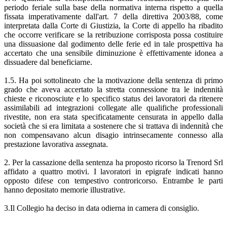
periodo feriale sulla base della normativa interna rispetto a quella
fissata imperativamente dall'art. 7 della direttiva 2003/88, come
interpretata dalla Corte di Giustizia, la Corte di appello ha ribadito
che occorre verificare se la retribuzione corrisposta possa costituire
una dissuasione dal godimento delle ferie ed in tale prospettiva ha
accertato che una sensibile diminuzione è effettivamente idonea a
dissuadere dal beneficiarne.
1.5. Ha poi sottolineato che la motivazione della sentenza di primo
grado che aveva accertato la stretta connessione tra le indennità
chieste e riconosciute e lo specifico status dei lavoratori da ritenere
assimilabili ad integrazioni collegate alle qualifiche professionali
rivestite, non era stata specificatamente censurata in appello dalla
società che si era limitata a sostenere che si trattava di indennità che
non compensavano alcun disagio intrinsecamente connesso alla
prestazione lavorativa assegnata.
2. Per la cassazione della sentenza ha proposto ricorso la Trenord Srl
affidato a quattro motivi. I lavoratori in epigrafe indicati hanno
opposto difese con tempestivo controricorso. Entrambe le parti
hanno depositato memorie illustrative.
3.Il Collegio ha deciso in data odierna in camera di consiglio.