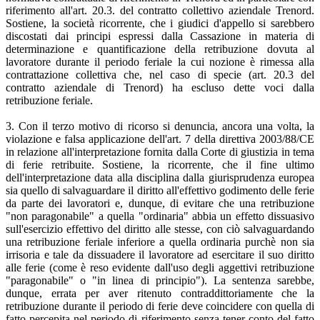
riferimento all'art. 20.3. del contratto collettivo aziendale Trenord.
Sostiene, la società ricorrente, che i giudici d'appello si sarebbero
discostati dai principi espressi dalla Cassazione in materia di
determinazione e quantificazione della retribuzione dovuta al
lavoratore durante il periodo feriale la cui nozione è rimessa alla
contrattazione collettiva che, nel caso di specie (art. 20.3 del
contratto aziendale di Trenord) ha escluso dette voci dalla
retribuzione feriale.
3. Con il terzo motivo di ricorso si denuncia, ancora una volta, la
violazione e falsa applicazione dell'art. 7 della direttiva 2003/88/CE
in relazione all'interpretazione fornita dalla Corte di giustizia in tema
di ferie retribuite. Sostiene, la ricorrente, che il fine ultimo
dell'interpretazione data alla disciplina dalla giurisprudenza europea
sia quello di salvaguardare il diritto all'effettivo godimento delle ferie
da parte dei lavoratori e, dunque, di evitare che una retribuzione
"non paragonabile" a quella "ordinaria" abbia un effetto dissuasivo
sull'esercizio effettivo del diritto alle stesse, con ciò salvaguardando
una retribuzione feriale inferiore a quella ordinaria purchè non sia
irrisoria e tale da dissuadere il lavoratore ad esercitare il suo diritto
alle ferie (come è reso evidente dall'uso degli aggettivi retribuzione
"paragonabile" o "in linea di principio"). La sentenza sarebbe,
dunque, errata per aver ritenuto contraddittoriamente che la
retribuzione durante il periodo di ferie deve coincidere con quella di
fatto percepita nel periodo di riferimento senza tener conto del fatto