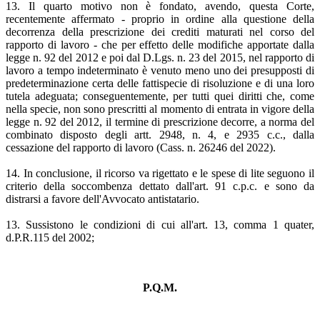
13. Il quarto motivo non è fondato, avendo, questa Corte,
recentemente affermato - proprio in ordine alla questione della
decorrenza della prescrizione dei crediti maturati nel corso del
rapporto di lavoro - che per effetto delle modifiche apportate dalla
legge n. 92 del 2012 e poi dal D.Lgs. n. 23 del 2015, nel rapporto di
lavoro a tempo indeterminato è venuto meno uno dei presupposti di
predeterminazione certa delle fattispecie di risoluzione e di una loro
tutela adeguata; conseguentemente, per tutti quei diritti che, come
nella specie, non sono prescritti al momento di entrata in vigore della
legge n. 92 del 2012, il termine di prescrizione decorre, a norma del
combinato disposto degli artt. 2948, n. 4, e 2935 c.c., dalla
cessazione del rapporto di lavoro (Cass. n. 26246 del 2022).
14. In conclusione, il ricorso va rigettato e le spese di lite seguono il
criterio della soccombenza dettato dall'art. 91 c.p.c. e sono da
distrarsi a favore dell'Avvocato antistatario.
13. Sussistono le condizioni di cui all'art. 13, comma 1 quater,
d.P.R.115 del 2002;
P.Q.M.