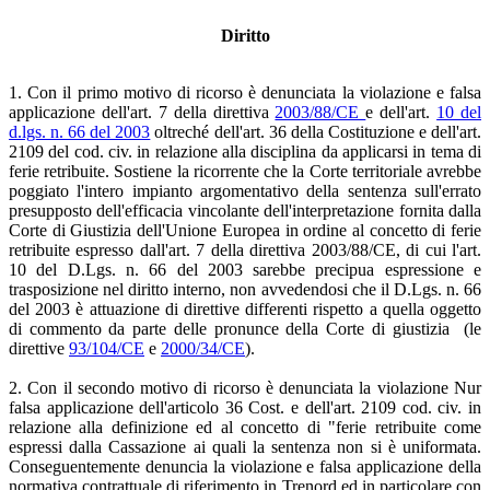
Diritto
1. Con il primo motivo di ricorso è denunciata la violazione e falsa
applicazione dell'art. 7 della direttiva
2003/88/CE
e dell'art.
10 del
d.lgs. n. 66 del 2003
oltreché dell'art. 36 della Costituzione e dell'art.
2109 del cod. civ. in relazione alla disciplina da applicarsi in tema di
ferie retribuite. Sostiene la ricorrente che la Corte territoriale avrebbe
poggiato l'intero impianto argomentativo della sentenza sull'errato
presupposto dell'efficacia vincolante dell'interpretazione fornita dalla
Corte di Giustizia dell'Unione Europea in ordine al concetto di ferie
retribuite espresso dall'art. 7 della direttiva 2003/88/CE, di cui l'art.
10 del D.Lgs. n. 66 del 2003 sarebbe precipua espressione e
trasposizione nel diritto interno, non avvedendosi che il D.Lgs. n. 66
del 2003 è attuazione di direttive differenti rispetto a quella oggetto
di commento da parte delle pronunce della Corte di giustizia (le
direttive
93/104/CE
e
2000/34/CE
).
2. Con il secondo motivo di ricorso è denunciata la violazione Nur
falsa applicazione dell'articolo 36 Cost. e dell'art. 2109 cod. civ. in
relazione alla definizione ed al concetto di "ferie retribuite come
espressi dalla Cassazione ai quali la sentenza non si è uniformata.
Conseguentemente denuncia la violazione e falsa applicazione della
normativa contrattuale di riferimento in Trenord ed in particolare con