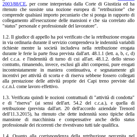
2003/88/CE
, per come interpretata dalla Corte di Giustizia ed ha
ritenuto che sussiste una nozione europea di "retribuzione" che
comprende qualsiasi importo pecuniario che si ponga in rapporto di
collegamento all'esecuzione delle mansioni e che sia correlato allo
"status" personale e professionale del lavoratore".
1.2. Il giudice di appello ha poi verificato che la retribuzione erogata
in via ordinaria durante il servizio comprendeva le indennità variabili
richieste mentre la società includeva nella retribuzione erogata
durante le ferie la parte fissa prevista dall'art. 48.1.1 (lett. a, b, c, d)
del c.c.a. e l'indennità di turno di cui all'art. 48.1.2. dello stesso
contratto, rimanendo, invece, esclusi gli altri compensi, pure erogati
incontestatamente in maniera continuativa, e segnatamente gli
incentivi per attività di scorta e di riserva sebbene fossero collegati
alla prestazione delle attività proprie dei Capi treno previste dal
c.c.n.l. come lavoro effettivo.
1.3. Verificata quindi le nozioni contrattuali di "attività di condotta"
e di "riserva" (ai sensi dell'art. 54.2 del c.c.a.), e quella di
retribuzione (prevista dall'art. 20 dell'accordo aziendale Trenord
dell'11.3.2015), ha ritenuto che dette indennità sono tipiche della
mansione di macchinista e compensative anche dello status
professionale dei ricorrenti che rivestivano tutti tale qualifica.
1.4. Quanto alla corrispondenza della retribuzione percepita nel