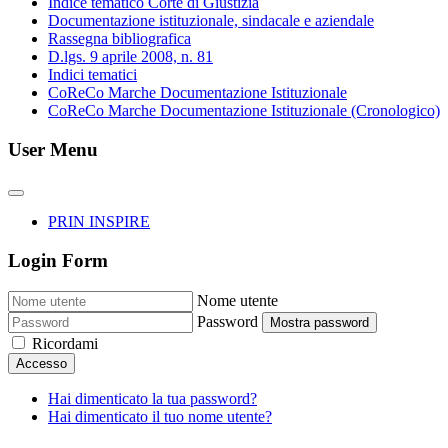
Indice tematico Corte di Giustizia
Documentazione istituzionale, sindacale e aziendale
Rassegna bibliografica
D.lgs. 9 aprile 2008, n. 81
Indici tematici
CoReCo Marche Documentazione Istituzionale
CoReCo Marche Documentazione Istituzionale (Cronologico)
User Menu
PRIN INSPIRE
Login Form
Nome utente
Password
Mostra password
Ricordami
Accesso
Hai dimenticato la tua password?
Hai dimenticato il tuo nome utente?