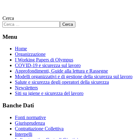
Cerca
Cerca
Menu
Home
Organizzazione
I Working Papers di Olympus
COVID-19 e sicurezza sul lavoro
Approfondimenti, Guide alla lettura e Rassegne
Modelli organizzativi e di gestione della sicurezza sul lavoro
Salute e sicurezza degli operatori della sicurezza
Newsletters
Siti su igiene e sicurezza del lavoro
Banche Dati
Fonti normative
Giurisprudenza
Contrattazione Collettiva
Interpelli