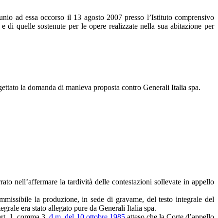
rtunio ad essa occorso il 13 agosto 2007 presso l’Istituto comprensivo
e di quelle sostenute per le opere realizzate nella sua abitazione per
igettato la domanda di manleva proposta contro Generali Italia spa.
ato nell’affermare la tardività delle contestazioni sollevate in appello
missibile la produzione, in sede di gravame, del testo integrale del
tegrale era stato allegato pure da Generali Italia spa.
art. 1, comma 3,
d.m. del 10 ottobre 1985
atteso che la Corte d’appello