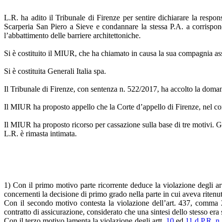
L.R. ha adito il Tribunale di Firenze per sentire dichiarare la respo
Scarperia San Piero a Sieve e condannare la stessa P.A. a corrisponde
l’abbattimento delle barriere architettoniche.
Si è costituito il MIUR, che ha chiamato in causa la sua compagnia assic
Si è costituita Generali Italia spa.
Il Tribunale di Firenze, con sentenza n. 522/2017, ha accolto la domand
Il MIUR ha proposto appello che la Corte d’appello di Firenze, nel cont
Il MIUR ha proposto ricorso per cassazione sulla base di tre motivi. Gen
L.R. è rimasta intimata.
1) Con il primo motivo parte ricorrente deduce la violazione degli artt
concernenti la decisione di primo grado nella parte in cui aveva ritenu
Con il secondo motivo contesta la violazione dell’art. 437, comma 2
contratto di assicurazione, considerato che una sintesi dello stesso era s
Con il terzo motivo lamenta la violazione degli artt.
10
ed
11 d.P.R. n