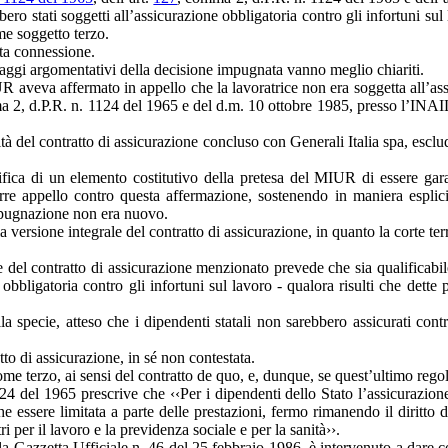
ero stati soggetti all’assicurazione obbligatoria contro gli infortuni su
me soggetto terzo.
tta connessione.
ssaggi argomentativi della decisione impugnata vanno meglio chiariti.
IUR aveva affermato in appello che la lavoratrice non era soggetta all’ass
mma 2, d.P.R. n. 1124 del 1965 e del d.m. 10 ottobre 1985, presso l’INAIL
ività del contratto di assicurazione concluso con Generali Italia spa, escl
rifica di un elemento costitutivo della pretesa del MIUR di essere gara
appello contro questa affermazione, sostenendo in maniera esplicita
impugnazione non era nuovo.
lla versione integrale del contratto di assicurazione, in quanto la corte t
del contratto di assicurazione menzionato prevede che sia qualificabile
bbligatoria contro gli infortuni sul lavoro - qualora risulti che dette 
 specie, atteso che i dipendenti statali non sarebbero assicurati contr
to di assicurazione, in sé non contestata.
ome terzo, ai sensi del contratto de quo, e, dunque, se quest’ultimo reg
 1124 del 1965 prescrive che ‹‹Per i dipendenti dello Stato l’assicurazione
 essere limitata a parte delle prestazioni, fermo rimanendo il diritto de
 per il lavoro e la previdenza sociale e per la sanità››.
lla Gazzetta Ufficiale n. 46 del 25 febbraio 1986, è intervenuto a dare 