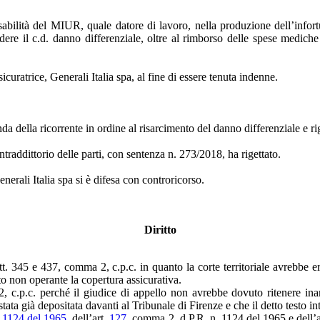
nsabilità del MIUR, quale datore di lavoro, nella produzione dell’info
re il c.d. danno differenziale, oltre al rimborso delle spese mediche 
uratrice, Generali Italia spa, al fine di essere tenuta indenne.
a della ricorrente in ordine al risarcimento del danno differenziale e r
raddittorio delle parti, con sentenza n. 273/2018, ha rigettato.
erali Italia spa si è difesa con controricorso.
Diritto
. 345 e 437, comma 2, c.p.c. in quanto la corte territoriale avrebbe err
to non operante la copertura assicurativa.
, c.p.c. perché il giudice di appello non avrebbe dovuto ritenere inam
tata già depositata davanti al Tribunale di Firenze e che il detto testo in
. 1124 del 1965
, dell’art.
127
, comma 2, d.P.R. n. 1124 del 1965 e dell’