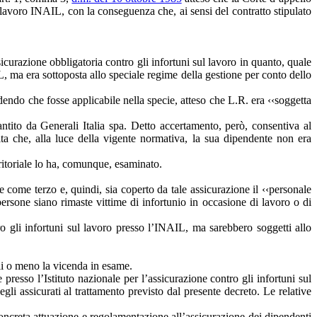
l lavoro INAIL, con la conseguenza che, ai sensi del contratto stipulato
icurazione obbligatoria contro gli infortuni sul lavoro in quanto, quale
, ma era sottoposta allo speciale regime della gestione per conto dello
udendo che fosse applicabile nella specie, atteso che L.R. era ‹‹soggetta
ntito da Generali Italia spa. Detto accertamento, però, consentiva al
 che, alla luce della vigente normativa, la sua dipendente non era
erritoriale lo ha, comunque, esaminato.
 come terzo e, quindi, sia coperto da tale assicurazione il ‹‹personale
persone siano rimaste vittime di infortunio in occasione di lavoro o di
o gli infortuni sul lavoro presso l’INAIL, ma sarebbero soggetti allo
oli o meno la vicenda in esame.
 presso l’Istituto nazionale per l’assicurazione contro gli infortuni sul
gli assicurati al trattamento previsto dal presente decreto. Le relative
concreta attuazione e regolamentazione all’assicurazione dei dipendenti