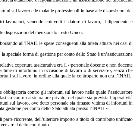
tuni sul lavoro e le malattie professionali in base alle disposizioni del
tri lavoratori, venendo coinvolti il datore di lavoro, il dipendente e
 alle disposizioni del menzionato Testo Unico.
mborsando all’INAIL le spese conseguenti alla tutela attuata nei casi di
e la speciale forma di gestione per conto dello Stato è un’assicurazione
relativa copertura assicurativa era il ‹‹personale docente e non docente
vittime di infortunio in occasione di lavoro o di servizio››, senza che
fortuni sul lavoro, in ordine alla quale la controparte non era l’INAIL,
obbligatoria contro gli infortuni sul lavoro nella quale l’assicuratore
astico con un assicuratore privato, nel quale sia prevista l’operatività
tuni sul lavoro, ove detto personale sia rimasto vittima di infortuni in
ata gestione per conto dello Stato attuata presso l’INAIL››.
parte ricorrente, dell’ulteriore importo a titolo di contributo unificato
versare il detto contributo.