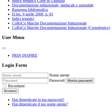
Indice tematico Corte di Giustizia
Documentazione istituzionale, sindacale e aziendale
Rassegna bibliografica
D.lgs. 9 aprile 2008, n. 81
Indici tematici
CoReCo Marche Documentazione Istituzionale
CoReCo Marche Documentazione Istituzionale (Cronologico)
User Menu
PRIN INSPIRE
Login Form
Nome utente
Password
Mostra password
Ricordami
Accesso
Hai dimenticato la tua password?
Hai dimenticato il tuo nome utente?