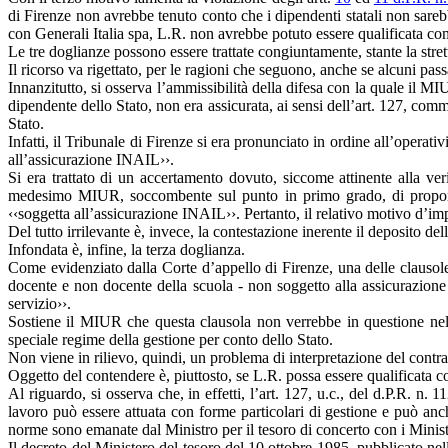
di Firenze non avrebbe tenuto conto che i dipendenti statali non sarebb
con Generali Italia spa, L.R. non avrebbe potuto essere qualificata co
Le tre doglianze possono essere trattate congiuntamente, stante la stre
Il ricorso va rigettato, per le ragioni che seguono, anche se alcuni pa
Innanzitutto, si osserva l’ammissibilità della difesa con la quale il M
dipendente dello Stato, non era assicurata, ai sensi dell’art. 127, co
Stato.
Infatti, il Tribunale di Firenze si era pronunciato in ordine all’operat
all’assicurazione INAIL››.
Si era trattato di un accertamento dovuto, siccome attinente alla ve
medesimo MIUR, soccombente sul punto in primo grado, di proporre 
‹‹soggetta all’assicurazione INAIL››. Pertanto, il relativo motivo d’
Del tutto irrilevante è, invece, la contestazione inerente il deposito de
Infondata è, infine, la terza doglianza.
Come evidenziato dalla Corte d’appello di Firenze, una delle clausole 
docente e non docente della scuola - non soggetto alla assicurazione o
servizio››.
Sostiene il MIUR che questa clausola non verrebbe in questione nella
speciale regime della gestione per conto dello Stato.
Non viene in rilievo, quindi, un problema di interpretazione del contrat
Oggetto del contendere è, piuttosto, se L.R. possa essere qualificata c
Al riguardo, si osserva che, in effetti, l’art. 127, u.c., del d.P.R. n.
lavoro può essere attuata con forme particolari di gestione e può anche
norme sono emanate dal Ministro per il tesoro di concerto con i Ministri
Il decreto del Ministero del tesoro del 10 ottobre 1985, pubblicato ne