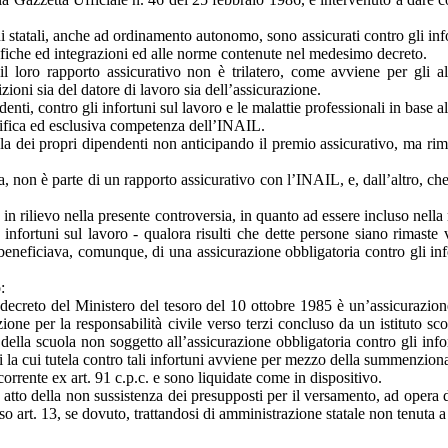
i statali, anche ad ordinamento autonomo, sono assicurati contro gli infor
iche ed integrazioni ed alle norme contenute nel medesimo decreto.
il loro rapporto assicurativo non è trilatero, come avviene per gli al
zioni sia del datore di lavoro sia dell’assicurazione.
denti, contro gli infortuni sul lavoro e le malattie professionali in base
pecifica ed esclusiva competenza dell’INAIL.
utela dei propri dipendenti non anticipando il premio assicurativo, ma ri
a, non è parte di un rapporto assicurativo con l’INAIL, e, dall’altro, ch
in rilievo nella presente controversia, in quanto ad essere incluso nella 
 infortuni sul lavoro - qualora risulti che dette persone siano rimaste 
a beneficiava, comunque, di una assicurazione obbligatoria contro gli in
:
 decreto del Ministero del tesoro del 10 ottobre 1985 è un’assicurazione 
ne per la responsabilità civile verso terzi concluso da un istituto scol
ella scuola non soggetto all’assicurazione obbligatoria contro gli infor
li la cui tutela contro tali infortuni avviene per mezzo della summenzion
orrente ex art. 91 c.p.c. e sono liquidate come in dispositivo.
atto della non sussistenza dei presupposti per il versamento, ad opera di 
o art. 13, se dovuto, trattandosi di amministrazione statale non tenuta a 