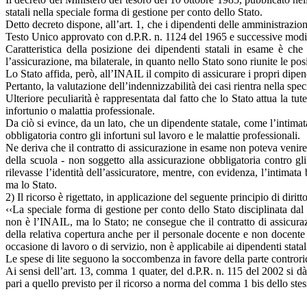
statali nella speciale forma di gestione per conto dello Stato.
Detto decreto dispone, all’art. 1, che i dipendenti delle amministrazion
Testo Unico approvato con d.P.R. n. 1124 del 1965 e successive modif
Caratteristica della posizione dei dipendenti statali in esame è che 
l’assicurazione, ma bilaterale, in quanto nello Stato sono riunite le posi
Lo Stato affida, però, all’INAIL il compito di assicurare i propri dipen
Pertanto, la valutazione dell’indennizzabilità dei casi rientra nella s
Ulteriore peculiarità è rappresentata dal fatto che lo Stato attua la t
infortunio o malattia professionale.
Da ciò si evince, da un lato, che un dipendente statale, come l’intimat
obbligatoria contro gli infortuni sul lavoro e le malattie professionali.
Ne deriva che il contratto di assicurazione in esame non poteva venire 
della scuola - non soggetto alla assicurazione obbligatoria contro gli
rilevasse l’identità dell’assicuratore, mentre, con evidenza, l’intimat
ma lo Stato.
2) Il ricorso è rigettato, in applicazione del seguente principio di diritto
‹‹La speciale forma di gestione per conto dello Stato disciplinata dal
non è l’INAIL, ma lo Stato; ne consegue che il contratto di assicurazio
della relativa copertura anche per il personale docente e non docente d
occasione di lavoro o di servizio, non è applicabile ai dipendenti stata
Le spese di lite seguono la soccombenza in favore della parte controric
Ai sensi dell’art. 13, comma 1 quater, del d.P.R. n. 115 del 2002 si dà 
pari a quello previsto per il ricorso a norma del comma 1 bis dello stess