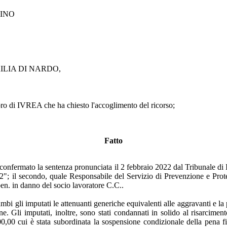
RINO
 MARILIA DI NARDO,
i IVREA che ha chiesto l'accoglimento del ricorso;
Fatto
onfermato la sentenza pronunciata il 2 febbraio 2022 dal Tribunale di Ivr
2"; il secondo, quale Responsabile del Servizio di Prevenzione e Protezi
pen. in danno del socio lavoratore C.C..
bi gli imputati le attenuanti generiche equivalenti alle aggravanti e la 
e. Gli imputati, inoltre, sono stati condannati in solido al risarcimento
0,00 cui è stata subordinata la sospensione condizionale della pena fi