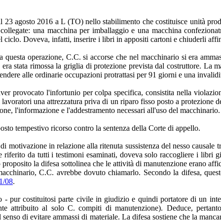
il 23 agosto 2016 a L (TO) nello stabilimento che costituisce unità prod
ollegate: una macchina per imballaggio e una macchina confezionatric
ciclo. Doveva, infatti, inserire i libri in appositi cartoni e chiuderli aff
 questa operazione, C.C. si accorse che nel macchinario si era ammassat
era stata rimossa la griglia di protezione prevista dal costruttore. La 
ndere alle ordinarie occupazioni protrattasi per 91 giorni e una invali
aver provocato l'infortunio per colpa specifica, consistita nella violazio
 lavoratori una attrezzatura priva di un riparo fisso posto a protezione d
ione, l'informazione e l'addestramento necessari all'uso del macchinario.
sto tempestivo ricorso contro la sentenza della Corte di appello.
i motivazione in relazione alla ritenuta sussistenza del nesso causale tra 
rito da tutti i testimoni esaminati, doveva solo raccogliere i libri già
proposito la difesa sottolinea che le attività di manutenzione erano aff
macchinario, C.C. avrebbe dovuto chiamarlo. Secondo la difesa, quest
1/08
.
to - pur costituitosi parte civile in giudizio e quindi portatore di un in
te attribuito al solo C. compiti di manutenzione). Deduce, pertanto, 
 nel senso di evitare ammassi di materiale. La difesa sostiene che la man