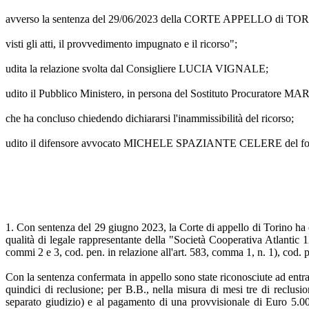
avverso la sentenza del 29/06/2023 della CORTE APPELLO di TO
visti gli atti, il provvedimento impugnato e il ricorso";
udita la relazione svolta dal Consigliere LUCIA VIGNALE;
udito il Pubblico Ministero, in persona del Sostituto Procuratore
che ha concluso chiedendo dichiararsi l'inammissibilità del ricorso;
udito il difensore avvocato MICHELE SPAZIANTE CELERE del foro d
1. Con sentenza del 29 giugno 2023, la Corte di appello di Torino ha c
qualità di legale rappresentante della "Società Cooperativa Atlantic 1
commi 2 e 3, cod. pen. in relazione all'art. 583, comma 1, n. 1), cod. 
Con la sentenza confermata in appello sono state riconosciute ad entram
quindici di reclusione; per B.B., nella misura di mesi tre di reclusion
separato giudizio) e al pagamento di una provvisionale di Euro 5.00