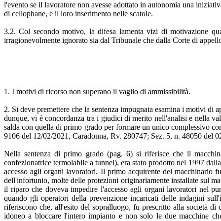
l'evento se il lavoratore non avesse adottato in autonomia una iniziati
di cellophane, e il loro inserimento nelle scatole.
3.2. Col secondo motivo, la difesa lamenta vizi di motivazione qua
irragionevolmente ignorato sia dal Tribunale che dalla Corte di appell
1. I motivi di ricorso non superano il vaglio di ammissibilità.
2. Si deve premettere che la sentenza impugnata esamina i motivi di app
dunque, vi è concordanza tra i giudici di merito nell'analisi e nella v
salda con quella di primo grado per formare un unico complessivo corpo 
9106 del 12/02/2021, Caradonna, Rv. 280747; Sez. 5, n. 48050 del 02
Nella sentenza di primo grado (pag. 6) si riferisce che il macchin
confezionatrice termolabile a tunnel), era stato prodotto nel 1997 dal
accesso agli organi lavoratori. Il primo acquirente del macchinario 
dell'infortunio, molte delle protezioni originariamente installate sul 
il riparo che doveva impedire l'accesso agli organi lavoratori nel pun
quando gli operatori della prevenzione incaricati delle indagini su
riferiscono che, all'esito del sopralluogo, fu prescritto alla società 
idoneo a bloccare l'intero impianto e non solo le due macchine che n