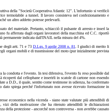
uttiva della "Società Cooperativa Atlantic 12". L'infortunio si verificò
e termolabile a tunnel. Il lavoro consisteva nel confezionamento e
inché un altro addetto potesse prelevarli.
o del materiale. Pertanto, schiacciò il pulsante di arresto e inserì la
mano fu afferrata dagli organi lavoratori della macchina ed C.C. riportò
dità permanente indicata dall'INAIL nella misura del 4%.
ne degli artt. 71 e 73
D.Lgs. 9 aprile 2008 n. 81
. I giudici di merito li
egli organi mobili e di trasmissione del moto (pur inizialmente prevista
la condotta e l'evento. In tesi difensiva, l'evento fu reso possìbile dal
 ricoperti dal cellophane e inserirli in scatole di cartone non essendo
idate a D.D., il quale, sentito come testimone in udienza, ha confermato
o dato spiega perché l'infortunato non avesse ricevuto formazione in
teresse economico nella vicenda - siano state valutate più attendibili di
vizi della motivazione che ha ritenuto attendibili le dichiarazioni
canza della protezione - ancorché non controversa - non avrebbe causato