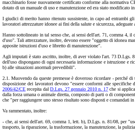
macchinario fosse nuovamente certificato conforme alla normativa CE. 
dotato di un manuale di uso e manutenzione ed era stato modificato in
I giudici di merito hanno ritenuto sussistente, in capo ad entrambi gli
lavoratori attrezzature idonee ai fini della salute e sicurezza, adeguate 
Hanno sottolineato in tal senso che, ai sensi dell'art. 71, comma 4, il 
d'uso". Tali attrezzature, inoltre, devono essere "oggetto di idonea man
apposite istruzioni d'uso e libretto di manutenzione".
Agli imputati è stato ascritto, inoltre, di aver violato l'art. 73 D.Lgs
dell'uso dispongano di ogni necessaria informazione e istruzione e ri
b) alle situazioni anormali prevedibili".
2.1. Muovendo da queste premesse è doveroso ricordare - perché di tale
disposizione dei lavoratori devono "essere conformi alle specifiche di
2006/42/CE
recepita dal
D.Lgs. 27 gennaio 2010 n. 17
che si applic
dalla forza umana o animale diretta, composto di parti o di component
che "per raggiungere uno stesso risultato sono disposti e comandati 
Va rammentato, inoltre:
- che, ai sensi dell'art. 69, comma 1, lett. b), D.Lgs. n. 81/08, per "u
trasporto, la riparazione, la trasformazione, la manutenzione, la pulizi