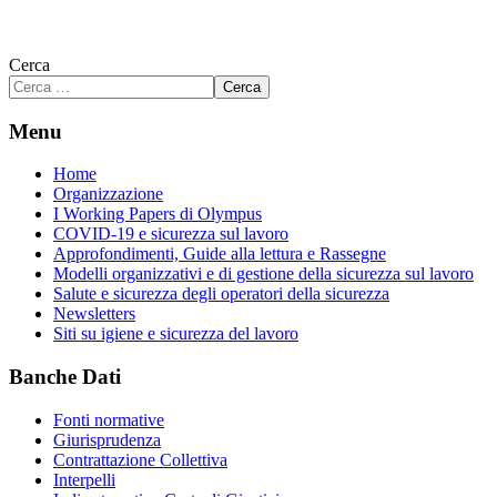
Cerca
Cerca
Menu
Home
Organizzazione
I Working Papers di Olympus
COVID-19 e sicurezza sul lavoro
Approfondimenti, Guide alla lettura e Rassegne
Modelli organizzativi e di gestione della sicurezza sul lavoro
Salute e sicurezza degli operatori della sicurezza
Newsletters
Siti su igiene e sicurezza del lavoro
Banche Dati
Fonti normative
Giurisprudenza
Contrattazione Collettiva
Interpelli