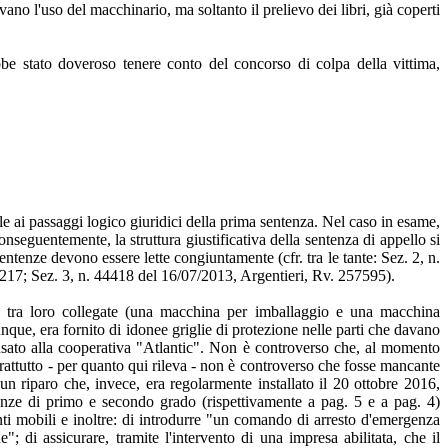
no l'uso del macchinario, ma soltanto il prelievo dei libri, già coperti
be stato doveroso tenere conto del concorso di colpa della vittima,
le ai passaggi logico giuridici della prima sentenza. Nel caso in esame,
nseguentemente, la struttura giustificativa della sentenza di appello si
ntenze devono essere lette congiuntamente (cfr. tra le tante: Sez. 2, n.
17; Sez. 3, n. 44418 del 16/07/2013, Argentieri, Rv. 257595).
ine tra loro collegate (una macchina per imballaggio e una macchina
que, era fornito di idonee griglie di protezione nelle parti che davano
 usato alla cooperativa "Atlantic". Non è controverso che, al momento
prattutto - per quanto qui rileva - non è controverso che fosse mancante
 un riparo che, invece, era regolarmente installato il 20 ottobre 2016,
tenze di primo e secondo grado (rispettivamente a pag. 5 e a pag. 4)
menti mobili e inoltre: di introdurre "un comando di arresto d'emergenza
 di assicurare, tramite l'intervento di una impresa abilitata, che il