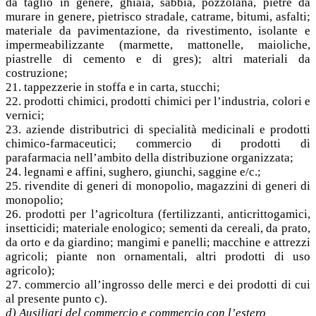
da taglio in genere, ghiaia, sabbia, pozzolana, pietre da
murare in genere, pietrisco stradale, catrame, bitumi, asfalti;
materiale da pavimentazione, da rivestimento, isolante e
impermeabilizzante (marmette, mattonelle, maioliche,
piastrelle di cemento e di gres); altri materiali da
costruzione;
21. tappezzerie in stoffa e in carta, stucchi;
22. prodotti chimici, prodotti chimici per l’industria, colori e
vernici;
23. aziende distributrici di specialità medicinali e prodotti
chimico-farmaceutici; commercio di prodotti di
parafarmacia nell’ambito della distribuzione organizzata;
24. legnami e affini, sughero, giunchi, saggine e/c.;
25. rivendite di generi di monopolio, magazzini di generi di
monopolio;
26. prodotti per l’agricoltura (fertilizzanti, anticrittogamici,
insetticidi; materiale enologico; sementi da cereali, da prato,
da orto e da giardino; mangimi e panelli; macchine e attrezzi
agricoli; piante non ornamentali, altri prodotti di uso
agricolo);
27. commercio all’ingrosso delle merci e dei prodotti di cui
al presente punto c).
d) Ausiliari del commercio e commercio con l’estero