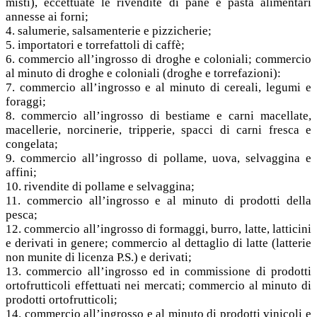
misti), eccettuate le rivendite di pane e pasta alimentari
annesse ai forni;
4. salumerie, salsamenterie e pizzicherie;
5. importatori e torrefattoli di caffè;
6. commercio all’ingrosso di droghe e coloniali; commercio
al minuto di droghe e coloniali (droghe e torrefazioni):
7. commercio all’ingrosso e al minuto di cereali, legumi e
foraggi;
8. commercio all’ingrosso di bestiame e carni macellate,
macellerie, norcinerie, tripperie, spacci di carni fresca e
congelata;
9. commercio all’ingrosso di pollame, uova, selvaggina e
affini;
10. rivendite di pollame e selvaggina;
11. commercio all’ingrosso e al minuto di prodotti della
pesca;
12. commercio all’ingrosso di formaggi, burro, latte, latticini
e derivati in genere; commercio al dettaglio di latte (latterie
non munite di licenza P.S.) e derivati;
13. commercio all’ingrosso ed in commissione di prodotti
ortofrutticoli effettuati nei mercati; commercio al minuto di
prodotti ortofrutticoli;
14. commercio all’ingrosso e al minuto di prodotti vinicoli e