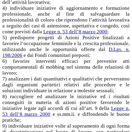
dell’attività lavorativa;
4) individuare iniziative di aggiornamento e formazione
professionale, anche al fine di salvaguardare la
professionalità di coloro che riprendono l’attività lavorativa
a seguito dei casi di astensione, aspettativa e congedo, così
come previsti dalla
Legge n. 53 dell’8 marzo 2000
;
5) predisporre progetti di Azioni Positive finalizzati a
favorire l’occupazione femminile e la crescita professionale,
utilizzando anche le opportunità offerte dal
D.Lgs. n.
198/2006
e dai Fondi comunitari preposti;
6) favorire interventi efficaci per prevenire atti
comportamentali di mobbing nel sistema delle relazioni di
lavoro;
7) analizzare i dati quantitativi e qualitativi che perverranno
dagli organismi paritetici relativi alle procedure e le
soluzioni individuate in relazione a molestie sessuali;
8) raccogliere ed analizzare le iniziative ed i risultati
conseguiti in materia di azioni positive favorendo le
iniziative legate agli accordi di cui all’art. 9 della
Legge n.
53 dell’8 marzo 2000
e ss.mm.ii. e diffondendo le buone
pratiche;
9) individuare iniziative volte al superamento di ogni forma
di discriminazione nel luogo di lavoro, con particolare