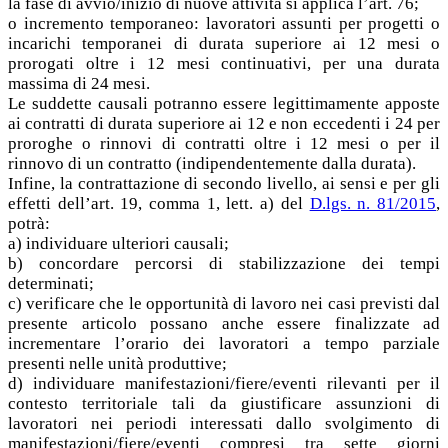
la fase di avvio/inizio di nuove attività si applica l’art. 76;
o incremento temporaneo: lavoratori assunti per progetti o
incarichi temporanei di durata superiore ai 12 mesi o
prorogati oltre i 12 mesi continuativi, per una durata
massima di 24 mesi.
Le suddette causali potranno essere legittimamente apposte
ai contratti di durata superiore ai 12 e non eccedenti i 24 per
proroghe o rinnovi di contratti oltre i 12 mesi o per il
rinnovo di un contratto (indipendentemente dalla durata).
Infine, la contrattazione di secondo livello, ai sensi e per gli
effetti dell’art. 19, comma 1, lett. a) del
D.lgs. n. 81/2015
,
potrà:
a) individuare ulteriori causali;
b) concordare percorsi di stabilizzazione dei tempi
determinati;
c) verificare che le opportunità di lavoro nei casi previsti dal
presente articolo possano anche essere finalizzate ad
incrementare l’orario dei lavoratori a tempo parziale
presenti nelle unità produttive;
d) individuare manifestazioni/fiere/eventi rilevanti per il
contesto territoriale tali da giustificare assunzioni di
lavoratori nei periodi interessati dallo svolgimento di
manifestazioni/fiere/eventi compresi tra sette giorni