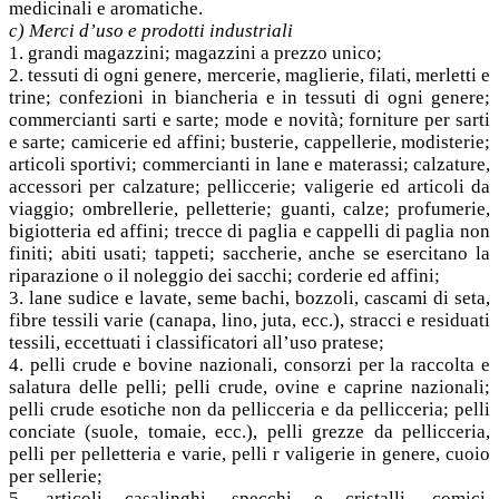
medicinali e aromatiche.
c) Merci d’uso e prodotti industriali
1. grandi magazzini; magazzini a prezzo unico;
2. tessuti di ogni genere, mercerie, maglierie, filati, merletti e
trine; confezioni in biancheria e in tessuti di ogni genere;
commercianti sarti e sarte; mode e novità; forniture per sarti
e sarte; camicerie ed affini; busterie, cappellerie, modisterie;
articoli sportivi; commercianti in lane e materassi; calzature,
accessori per calzature; pelliccerie; valigerie ed articoli da
viaggio; ombrellerie, pelletterie; guanti, calze; profumerie,
bigiotteria ed affini; trecce di paglia e cappelli di paglia non
finiti; abiti usati; tappeti; saccherie, anche se esercitano la
riparazione o il noleggio dei sacchi; corderie ed affini;
3. lane sudice e lavate, seme bachi, bozzoli, cascami di seta,
fibre tessili varie (canapa, lino, juta, ecc.), stracci e residuati
tessili, eccettuati i classificatori all’uso pratese;
4. pelli crude e bovine nazionali, consorzi per la raccolta e
salatura delle pelli; pelli crude, ovine e caprine nazionali;
pelli crude esotiche non da pellicceria e da pellicceria; pelli
conciate (suole, tomaie, ecc.), pelli grezze da pellicceria,
pelli per pelletteria e varie, pelli r valigerie in genere, cuoio
per sellerie;
5. articoli casalinghi, specchi e cristalli, comici,