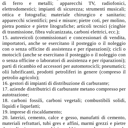
di ferro e metalli; apparecchi TV, radiofonici,
elettrodomestici; impianti di sicurezza; strumenti musicali;
ottica e fotografia; materiale chirurgico e sanitario;
apparecchi scientifici; pesi e misure; pietre coti, per molino,
pietra pomice e pietre litografiche; articoli tecnici (cinghie
di trasmissione, fibra vulcanizzata, carboni elettrici, ecc.);
15. autoveicoli (commissionari e concessionari di vendita,
importatori, anche se esercitano il posteggio o il noleggio
con o senza officine di assistenza e per riparazioni); cicli o
motocicli (anche se esercitano il posteggio o il noleggio con
o senza officine o laboratori di assistenza e per riparazioni);
parti di ricambio ed accessori per automotocicli; pneumatici;
olii lubrificanti, prodotti petroliferi in genere (compreso il
petrolio agricolo);
16. gestori di impianti di distribuzione di carburante;
17. aziende distributrici di carburante metano compresso per
autotrazione;
18. carboni fossili, carboni vegetali; combustibili solidi,
liquidi e liquefatti;
19. imprese di riscaldamento;
20. laterizi, cemento, calce e gesso, manufatti di cemento,
materiali refrattari, tubi gres e affini, marmi grezzi e pietre