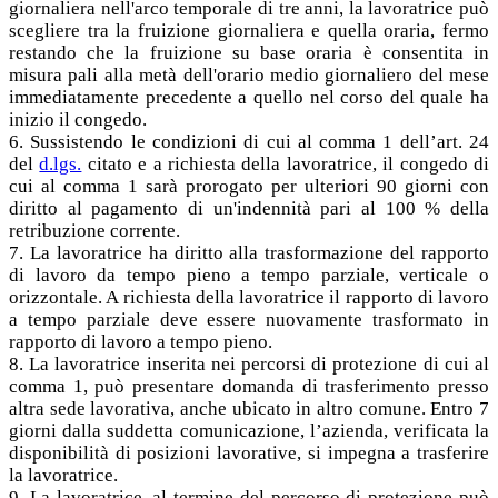
giornaliera nell'arco temporale di tre anni, la lavoratrice può
scegliere tra la fruizione giornaliera e quella oraria, fermo
restando che la fruizione su base oraria è consentita in
misura pali alla metà dell'orario medio giornaliero del mese
immediatamente precedente a quello nel corso del quale ha
inizio il congedo.
6. Sussistendo le condizioni di cui al comma 1 dell’art. 24
del
d.lgs.
citato e a richiesta della lavoratrice, il congedo di
cui al comma 1 sarà prorogato per ulteriori 90 giorni con
diritto al pagamento di un'indennità pari al 100 % della
retribuzione corrente.
7. La lavoratrice ha diritto alla trasformazione del rapporto
di lavoro da tempo pieno a tempo parziale, verticale o
orizzontale. A richiesta della lavoratrice il rapporto di lavoro
a tempo parziale deve essere nuovamente trasformato in
rapporto di lavoro a tempo pieno.
8. La lavoratrice inserita nei percorsi di protezione di cui al
comma 1, può presentare domanda di trasferimento presso
altra sede lavorativa, anche ubicato in altro comune. Entro 7
giorni dalla suddetta comunicazione, l’azienda, verificata la
disponibilità di posizioni lavorative, si impegna a trasferire
la lavoratrice.
9. La lavoratrice, al termine del percorso di protezione può