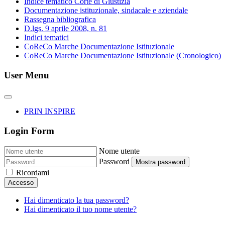
Indice tematico Corte di Giustizia
Documentazione istituzionale, sindacale e aziendale
Rassegna bibliografica
D.lgs. 9 aprile 2008, n. 81
Indici tematici
CoReCo Marche Documentazione Istituzionale
CoReCo Marche Documentazione Istituzionale (Cronologico)
User Menu
PRIN INSPIRE
Login Form
Nome utente
Password
Mostra password
Ricordami
Accesso
Hai dimenticato la tua password?
Hai dimenticato il tuo nome utente?