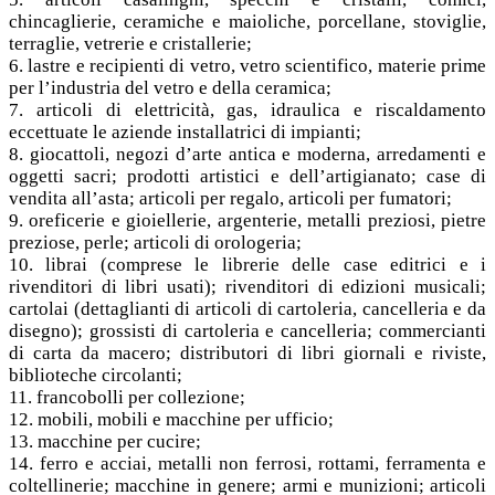
chincaglierie, ceramiche e maioliche, porcellane, stoviglie,
terraglie, vetrerie e cristallerie;
6. lastre e recipienti di vetro, vetro scientifico, materie prime
per l’industria del vetro e della ceramica;
7. articoli di elettricità, gas, idraulica e riscaldamento
eccettuate le aziende installatrici di impianti;
8. giocattoli, negozi d’arte antica e moderna, arredamenti e
oggetti sacri; prodotti artistici e dell’artigianato; case di
vendita all’asta; articoli per regalo, articoli per fumatori;
9. oreficerie e gioiellerie, argenterie, metalli preziosi, pietre
preziose, perle; articoli di orologeria;
10. librai (comprese le librerie delle case editrici e i
rivenditori di libri usati); rivenditori di edizioni musicali;
cartolai (dettaglianti di articoli di cartoleria, cancelleria e da
disegno); grossisti di cartoleria e cancelleria; commercianti
di carta da macero; distributori di libri giornali e riviste,
biblioteche circolanti;
11. francobolli per collezione;
12. mobili, mobili e macchine per ufficio;
13. macchine per cucire;
14. ferro e acciai, metalli non ferrosi, rottami, ferramenta e
coltellinerie; macchine in genere; armi e munizioni; articoli