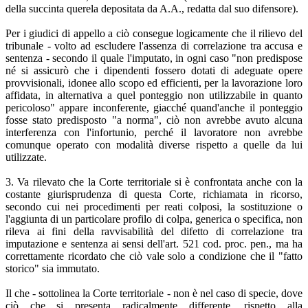
della succinta querela depositata da A.A., redatta dal suo difensore).
Per i giudici di appello a ciò consegue logicamente che il rilievo del
tribunale - volto ad escludere l'assenza di correlazione tra accusa e
sentenza - secondo il quale l'imputato, in ogni caso "non predispose
né si assicurò che i dipendenti fossero dotati di adeguate opere
provvisionali, idonee allo scopo ed efficienti, per la lavorazione loro
affidata, in alternativa a quel ponteggio non utilizzabile in quanto
pericoloso" appare inconferente, giacché quand'anche il ponteggio
fosse stato predisposto "a norma", ciò non avrebbe avuto alcuna
interferenza con l'infortunio, perché il lavoratore non avrebbe
comunque operato con modalità diverse rispetto a quelle da lui
utilizzate.
3. Va rilevato che la Corte territoriale si è confrontata anche con la
costante giurisprudenza di questa Corte, richiamata in ricorso,
secondo cui nei procedimenti per reati colposi, la sostituzione o
l'aggiunta di un particolare profilo di colpa, generica o specifica, non
rileva ai fini della ravvisabilità del difetto di correlazione tra
imputazione e sentenza ai sensi dell'art. 521 cod. proc. pen., ma ha
correttamente ricordato che ciò vale solo a condizione che il "fatto
storico" sia immutato.
Il che - sottolinea la Corte territoriale - non è nel caso di specie, dove
ciò che si presenta radicalmente differente, rispetto alla