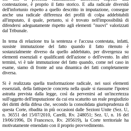
contestazione, è proprio il fatto storico. E alla radicale diversità
dell'infortunio rispetto a quello descritto in imputazione, consegue
anche una radicale differenza dei profili di colpa addebitabili
all'imputato, il quale, pertanto, si è trovato nell'impossibilità di
difendersi adeguatamente rispetto agli elementi "nuovi" valorizzati
dal Tribunale.
In tema di relazione tra la sentenza e l'accusa contestata, infatti,
sussiste immutazione del fatto quando il fatto ritenuto è
sostanzialmente diverso da quello addebitato, per divergenza su
elementi essenziali e qualificanti dell'azione o dell'evento. In altri
termini, vi è tale immutazione del fatto quando, come nel caso in
esame, siamo di fronte ad una dinamica dei fatti completamente
diversa.
Si è realizzata quella trasformazione radicale, nei suoi elementi
essenziali, della fattispecie concreta nella quale si riassume l'ipotesi
astratta prevista dalla legge, così da pervenirsi ad un'incertezza
sull'oggetto dell'imputazione da cui era scaturito un reale pregiudizio
dei diritti della difesa che, secondo la consolidata giurisprudenza di
questa Corte, ribadita in più occasioni dalle Sezioni Unite (Sez. U,
n. 36551 del 15/07/2010, Carelli, Rv. 248051; Sez. U, n. 16 del
19/06/1996, Di Francesco, Rv. 205619), la Corte territoriale ha
motivatamente emendato con il proprio provvedimento.