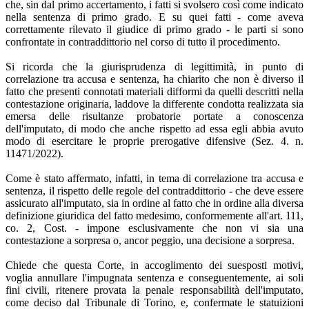
che, sin dal primo accertamento, i fatti si svolsero così come indicato
nella sentenza di primo grado. E su quei fatti - come aveva
correttamente rilevato il giudice di primo grado - le parti si sono
confrontate in contraddittorio nel corso di tutto il procedimento.
Si ricorda che la giurisprudenza di legittimità, in punto di
correlazione tra accusa e sentenza, ha chiarito che non è diverso il
fatto che presenti connotati materiali difformi da quelli descritti nella
contestazione originaria, laddove la differente condotta realizzata sia
emersa delle risultanze probatorie portate a conoscenza
dell'imputato, di modo che anche rispetto ad essa egli abbia avuto
modo di esercitare le proprie prerogative difensive (Sez. 4. n.
11471/2022).
Come è stato affermato, infatti, in tema di correlazione tra accusa e
sentenza, il rispetto delle regole del contraddittorio - che deve essere
assicurato all'imputato, sia in ordine al fatto che in ordine alla diversa
definizione giuridica del fatto medesimo, conformemente all'art. 111,
co. 2, Cost. - impone esclusivamente che non vi sia una
contestazione a sorpresa o, ancor peggio, una decisione a sorpresa.
Chiede che questa Corte, in accoglimento dei suesposti motivi,
voglia annullare l'impugnata sentenza e conseguentemente, ai soli
fini civili, ritenere provata la penale responsabilità dell'imputato,
come deciso dal Tribunale di Torino, e, confermate le statuizioni