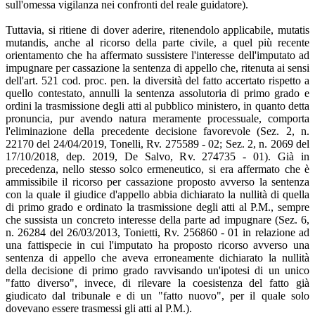
sull'omessa vigilanza nei confronti del reale guidatore).
Tuttavia, si ritiene di dover aderire, ritenendolo applicabile, mutatis
mutandis, anche al ricorso della parte civile, a quel più recente
orientamento che ha affermato sussistere l'interesse dell'imputato ad
impugnare per cassazione la sentenza di appello che, ritenuta ai sensi
dell'art. 521 cod. proc. pen. la diversità del fatto accertato rispetto a
quello contestato, annulli la sentenza assolutoria di primo grado e
ordini la trasmissione degli atti al pubblico ministero, in quanto detta
pronuncia, pur avendo natura meramente processuale, comporta
l'eliminazione della precedente decisione favorevole (Sez. 2, n.
22170 del 24/04/2019, Tonelli, Rv. 275589 - 02; Sez. 2, n. 2069 del
17/10/2018, dep. 2019, De Salvo, Rv. 274735 - 01). Già in
precedenza, nello stesso solco ermeneutico, si era affermato che è
ammissibile il ricorso per cassazione proposto avverso la sentenza
con la quale il giudice d'appello abbia dichiarato la nullità di quella
di primo grado e ordinato la trasmissione degli atti al P.M., sempre
che sussista un concreto interesse della parte ad impugnare (Sez. 6,
n. 26284 del 26/03/2013, Tonietti, Rv. 256860 - 01 in relazione ad
una fattispecie in cui l'imputato ha proposto ricorso avverso una
sentenza di appello che aveva erroneamente dichiarato la nullità
della decisione di primo grado ravvisando un'ipotesi di un unico
"fatto diverso", invece, di rilevare la coesistenza del fatto già
giudicato dal tribunale e di un "fatto nuovo", per il quale solo
dovevano essere trasmessi gli atti al P.M.).