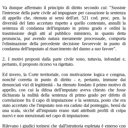
Va dunque affermato il principio di diritto secondo cui: "Sussiste
l'interesse della parte civile ad impugnare per cassazione la sentenza
di appello che, ritenuta ai sensi dell'art. 521 cod. proc. pen. la
diversità del fatto accertato rispetto a quello contestato, annulli la
sentenza di condanna dell'imputato in primo grado e ordini la
trasmissione degli atti al pubblico ministero, in quanto detta
pronuncia, pur avendo natura meramente processuale, comporta
l'eliminazione della precedente decisione favorevole in punto di
condanna dell'imputato al risarcimento del danno a suo favore".
2. I motivi proposti dalla parte civile sono, tuttavia, infondati e,
pertanto, il proposto ricorso va rigettato.
Ed invero, la Corte territoriale, con motivazione logica e congrua,
nonché corretta in punto di diritto - e, pertanto, immune dai
denunciati vizi di legittimità - ha ritenuto fondato il primo motivo di
appello, con cui la difesa dell'imputato aveva chiesto che fosse
dichiarata la nullità della sentenza di primo grado per difetto di
correlazione fra il capo di imputazione e la sentenza, posto che era
stato accertato che l'imputato non era caduto dal ponteggio, bensì da
una scala, sicché all'imputato erano stati attribuiti profili di colpa
nuovi e non menzionati nel capo di imputazione.
Rilevano i giudici torinesi che dall'istruttoria espletata è emerso con