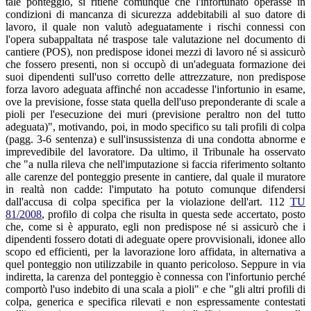
tale ponteggio, si ritiene comunque che l'infortunato operasse in
condizioni di mancanza di sicurezza addebitabili al suo datore di
lavoro, il quale non valutò adeguatamente i rischi connessi con
l'opera subappaltata né traspose tale valutazione nel documento di
cantiere (POS), non predispose idonei mezzi di lavoro né si assicurò
che fossero presenti, non si occupò di un'adeguata formazione dei
suoi dipendenti sull'uso corretto delle attrezzature, non predispose
forza lavoro adeguata affinché non accadesse l'infortunio in esame,
ove la previsione, fosse stata quella dell'uso preponderante di scale a
pioli per l'esecuzione dei muri (previsione peraltro non del tutto
adeguata)", motivando, poi, in modo specifico su tali profili di colpa
(pagg. 3-6 sentenza) e sull'insussistenza di una condotta abnorme e
imprevedibile del lavoratore. Da ultimo, il Tribunale ha osservato
che "a nulla rileva che nell'imputazione si faccia riferimento soltanto
alle carenze del ponteggio presente in cantiere, dal quale il muratore
in realtà non cadde: l'imputato ha potuto comunque difendersi
dall'accusa di colpa specifica per la violazione dell'art. 112
TU
81/2008
, profilo di colpa che risulta in questa sede accertato, posto
che, come si è appurato, egli non predispose né si assicurò che i
dipendenti fossero dotati di adeguate opere provvisionali, idonee allo
scopo ed efficienti, per la lavorazione loro affidata, in alternativa a
quel ponteggio non utilizzabile in quanto pericoloso. Seppure in via
indiretta, la carenza del ponteggio è connessa con l'infortunio perché
comportò l'uso indebito di una scala a pioli" e che "gli altri profili di
colpa, generica e specifica rilevati e non espressamente contestati