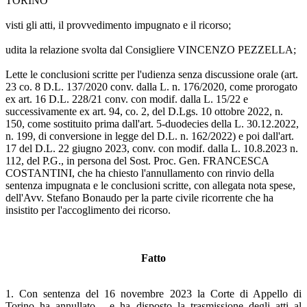
TORINO
visti gli atti, il provvedimento impugnato e il ricorso;
udita la relazione svolta dal Consigliere VINCENZO PEZZELLA;
Lette le conclusioni scritte per l'udienza senza discussione orale (art.
23 co. 8 D.L. 137/2020 conv. dalla L. n. 176/2020, come prorogato
ex art. 16 D.L. 228/21 conv. con modif. dalla L. 15/22 e
successivamente ex art. 94, co. 2, del D.Lgs. 10 ottobre 2022, n.
150, come sostituito prima dall'art. 5-duodecies della L. 30.12.2022,
n. 199, di conversione in legge del D.L. n. 162/2022) e poi dall'art.
17 del D.L. 22 giugno 2023, conv. con modif. dalla L. 10.8.2023 n.
112, del P.G., in persona del Sost. Proc. Gen. FRANCESCA
COSTANTINI, che ha chiesto l'annullamento con rinvio della
sentenza impugnata e le conclusioni scritte, con allegata nota spese,
dell'Avv. Stefano Bonaudo per la parte civile ricorrente che ha
insistito per l'accoglimento dei ricorso.
Fatto
1. Con sentenza del 16 novembre 2023 la Corte di Appello di
Torino ha annullato - e ha disposto la trasmissione degli atti al