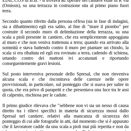
EDIL.COS di B.B. - si trovava ad operare nel cantiere edile di R via
(Omissis), su una terrazza in costruzione sita al primo piano fuori
terra.
Secondo quanto riferito dalla persona offesa (sia in fase di indagini,
sia a dibattimento) egli era salito, al fine di "tirare il piombo" per
costruire il secondo muro di delimitazione della terrazza, su una
scala a pioli presente in cantiere, che era semplicemente appoggiata
al muro e che non veniva trattenuta a terra; quando era arrivato alla
sommità e stava battendo contro il muro per piantare un chiodo, la
scala si era ribaltata ed egli era rovinato a terra, cadendo di schiena,
urtando contro dei mattoni ivi accatastati e riportando
conseguentemente gravi lesioni.
Sul posto interveniva personale dello Spresal, che non rinveniva
alcuna scala e che riscontrava delle carenze nelle opere
provvisionali, in particolare, sul ponteggio che si usava per salire in
quota, che era privo di parapetti e che presentava una luce tra le assi
di calpestio, rischiosa per le cadute.
Il primo giudice rilevava che "sebbene non vi sia un nesso di causa
diretto tra i rilievi specifici in materia di sicurezza mossi dallo
Spresal nel cantiere, relativi alla mancanza di sicurezza dei
ponteggio di cui alle fotografie in atti, dal momento che si è appurato
che il lavoratore cadde da una scala a pioli mai più reperita e non da