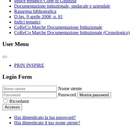
Indice tematico Corte di Giustizia
Documentazione istituzionale, sindacale e aziendale
Rassegna bibliografica
D.lgs. 9 aprile 2008, n. 81
Indici tematici
CoReCo Marche Documentazione Istituzionale
CoReCo Marche Documentazione Istituzionale (Cronologico)
User Menu
PRIN INSPIRE
Login Form
Nome utente
Password
Mostra password
Ricordami
Accesso
Hai dimenticato la tua password?
Hai dimenticato il tuo nome utente?