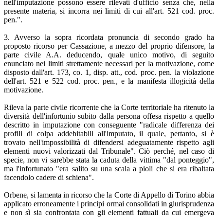
nell'imputazione possono essere rilevati d'ufficio senza che, nella
presente materia, si incorra nei limiti di cui all'art. 521 cod. proc.
pen.".
3. Avverso la sopra ricordata pronuncia di secondo grado ha
proposto ricorso per Cassazione, a mezzo del proprio difensore, la
parte civile A.A. deducendo, quale unico motivo, di seguito
enunciato nei limiti strettamente necessari per la motivazione, come
disposto dall'art. 173, co. 1, disp. att., cod. proc. pen. la violazione
dell'art. 521 e 522 cod. proc. pen., e la manifesta illogicità della
motivazione.
Rileva la parte civile ricorrente che la Corte territoriale ha ritenuto la
diversità dell'infortunio subito dalla persona offesa rispetto a quello
descritto in imputazione con conseguente "radicale differenza dei
profili di colpa addebitabili all'imputato, il quale, pertanto, si è
trovato nell'impossibilità di difendersi adeguatamente rispetto agli
elementi nuovi valorizzati dal Tribunale". Ciò perché, nel caso di
specie, non vi sarebbe stata la caduta della vittima "dal ponteggio",
ma l'infortunato "era salito su una scala a pioli che si era ribaltata
facendolo cadere di schiena".
Orbene, si lamenta in ricorso che la Corte di Appello di Torino abbia
applicato erroneamente i principi ormai consolidati in giurisprudenza
e non sì sia confrontata con gli elementi fattuali da cui emergeva