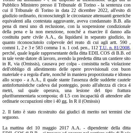
Pubblico Ministero presso il Tribunale di Torino - la sentenza con
cui il Tribunale di Torino in data 22 dicembre 2022, all'esito di
giudizio ordinario, riconosciutegli le circostanze attenuanti generiche
equivalenti alla contestata aggravante, aveva condannato B.B. alla
pena di mesi uno di reclusione, con la sospensione condizionale
della pena e la non menzione, nonché a risarcire il danno alla
costituita parte civile A.A., da liquidarsi in separato giudizio, in
quanto riconosciutolo colpevole del reato di cui agli artt. 590 ,
commi 1, 2 e 3 e 583 comma 1 n. 1 cod. pen., 112
T.U. n. 81/2008
,
perché, quale legale rappresentante della ditta EDIL COS di B.B. ed
in tale veste datore di lavoro, avendo la predetta ditta un cantiere sito
in R, via (Omissis), causava per colpa - consistita nella violazione
dell'obbligo di allestimento delle opere provvisionali con buon
materiale e a regola d'arte, nonché in maniera proporzionata e idonea
allo scopo - a A.A., il quale stante l'assenza delle suddette cautele
antinfortunistiche cadeva dal ponteggio, posto all'altezza di circa 4
metri, sul quale operava, una lesione del tipo frattura
pluriframmentaria scomposta; di L5 con incapacità di attendere alle
ordinarie occupazioni oltre i 40 gg. In R il (Omissis)
2. Il fatto è stato ricostruito dai giudici di merito nei termini che
seguono.
La mattina del 10 maggio 2017 A.A. - dipendente della ditta