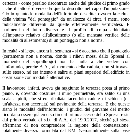
certezza - come peraltro riscontrato anche dal giudice di primo grado
- che il fatto è diverso da quello descritto nel capo d'imputazione.
Ciò in quanto le modalità dell'infortunio descritte, ovvero la caduta
della vittima "dal ponteggio" da un'altezza di circa 4 metri, sono
radicalmente differenti da quelle effettivamente verificatesi. E
parimenti del tutto diverso è il profilo di colpa addebitato
all'imputato relativo all'allestimento (o alla mancata verifica delle
modalità di allestimento) di un ponteggio non a norma.
In realtà - si legge ancora in sentenza - si è accertato che il ponteggio
(certamente non a norma, donde i rilievi mossi dallo Spresal al
momento del sopralluogo) non ha nulla a che vedere con
l'infortunio, perché A.A., al momento della caduta, non si trovava
sullo stesso, né era intento a salire ai piani superiori dell'edificio in
costruzione con modalità alternative.
Il lavoratore, infatti, aveva già raggiunto la terrazza posta al primo
piano, e, dovendo costruire il muro perimetrale, era salito su una
scala a pioli, che si era ribaltata facendolo cadere di schiena (da
un'altezza non accertata) sul pavimento della terrazza. E che queste
siano le modalità dell'infortunio, i giudici del gravame del merito
ricordano essere già emerso fin dal primo accesso dello Spresal e sin
dal primo verbale di s.i.t. di A.A. del 19.9.2017, sicché gli stessi
affermano di non comprendere la ragione della contestazione,
totalmente diversa, formulata dal P.M. (verosimilmente sulla base