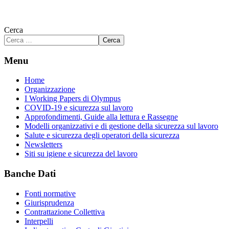
Cerca
Cerca
Menu
Home
Organizzazione
I Working Papers di Olympus
COVID-19 e sicurezza sul lavoro
Approfondimenti, Guide alla lettura e Rassegne
Modelli organizzativi e di gestione della sicurezza sul lavoro
Salute e sicurezza degli operatori della sicurezza
Newsletters
Siti su igiene e sicurezza del lavoro
Banche Dati
Fonti normative
Giurisprudenza
Contrattazione Collettiva
Interpelli