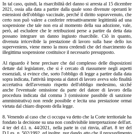
In tal caso, quindi, la risarcibilità del danno si arresta al 15 dicembre
2021, ossia alla data a partire dalla quale sono divenute operanti le
estensioni dell'obbligo vaccinale, perché il diritto sopravvenuto, che
certo non può valere a conferire retroattivamente legittimità ad una
sospensione che tale non era al momento della sua adozione, vale,
però, ad escludere che le retribuzioni perse a partire da detta data
possano integrare un danno ingiusto risarcibile. Ciò in quanto,
divenuta irricevibile la prestazione di lavoro sulla base dello ius
superveniens, viene meno la mora credendi che del risarcimento da
illegittima sospensione costituisce il necessario presupposto.
Al riguardo è bene precisare che dal complesso delle disposizioni
dettate dal legislatore, che si è cercato di riassumere negli aspetti
essenziali, si evince che, sorto l'obbligo di legge a partire dalla data
sopra indicata, l'attività imposta ai datori di lavoro aveva solo finalità
accertativa dell'avvenuto rispetto dell'obbligo medesimo, sicché
anche l'eventuale omissione da parte del datore di lavoro della
procedura indicata dal comma 3 (omissione passibile di sanzione
amministrativa) non rende possibile e lecita una prestazione ormai
vietata dal chiaro disposto della legge.
8. Venendo al caso che ci occupa va detto che la Corte territoriale ha
fondato la decisione su una non condivisibile interpretazione dell'art.
4 ter del d.l. n. 44/2021, nella parte in cui rinvia, all'art. 8 ter del
D.Lgs. n. 502/1992, ed inoltre, pur dando atto che il provvedimento