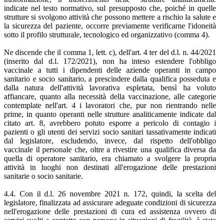
indicate nel testo normativo, sul presupposto che, poiché in quelle
strutture si svolgono attività che possono mettere a rischio la salute e
la sicurezza del paziente, occorre previamente verificarne l'idoneità
sotto il profilo strutturale, tecnologico ed organizzativo (comma 4).
Ne discende che il comma 1, lett. c), dell'art. 4 ter del d.l. n. 44/2021
(inserito dal d.l. 172/2021), non ha inteso estendere l'obbligo
vaccinale a tutti i dipendenti delle aziende operanti in campo
sanitario e socio sanitario, a prescindere dalla qualifica posseduta e
dalla natura dell'attività lavorativa espletata, bensì ha voluto
affiancare, quanto alla necessità della vaccinazione, alle categorie
contemplate nell'art. 4 i lavoratori che, pur non rientrando nelle
prime, in quanto operanti nelle strutture analiticamente indicate dal
citato art. 8, avrebbero potuto esporre a pericolo di contagio i
pazienti o gli utenti dei servizi socio sanitari tassativamente indicati
dal legislatore, escludendo, invece, dal rispetto dell'obbligo
vaccinale il personale che, oltre a rivestire una qualifica diversa da
quella di operatore sanitario, era chiamato a svolgere la propria
attività in luoghi non destinati all'erogazione delle prestazioni
sanitarie o socio sanitarie.
4.4. Con il d.l. 26 novembre 2021 n. 172, quindi, la scelta del
legislatore, finalizzata ad assicurare adeguate condizioni di sicurezza
nell'erogazione delle prestazioni di cura ed assistenza ovvero di