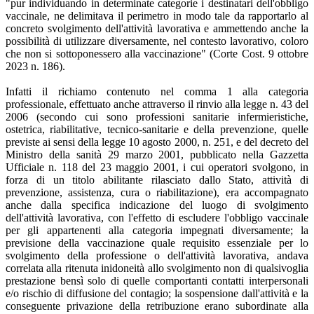
"pur individuando in determinate categorie i destinatari dell'obbligo
vaccinale, ne delimitava il perimetro in modo tale da rapportarlo al
concreto svolgimento dell'attività lavorativa e ammettendo anche la
possibilità di utilizzare diversamente, nel contesto lavorativo, coloro
che non si sottoponessero alla vaccinazione" (Corte Cost. 9 ottobre
2023 n. 186).
Infatti il richiamo contenuto nel comma 1 alla categoria
professionale, effettuato anche attraverso il rinvio alla legge n. 43 del
2006 (secondo cui sono professioni sanitarie infermieristiche,
ostetrica, riabilitative, tecnico-sanitarie e della prevenzione, quelle
previste ai sensi della legge 10 agosto 2000, n. 251, e del decreto del
Ministro della sanità 29 marzo 2001, pubblicato nella Gazzetta
Ufficiale n. 118 del 23 maggio 2001, i cui operatori svolgono, in
forza di un titolo abilitante rilasciato dallo Stato, attività di
prevenzione, assistenza, cura o riabilitazione), era accompagnato
anche dalla specifica indicazione del luogo di svolgimento
dell'attività lavorativa, con l'effetto di escludere l'obbligo vaccinale
per gli appartenenti alla categoria impegnati diversamente; la
previsione della vaccinazione quale requisito essenziale per lo
svolgimento della professione o dell'attività lavorativa, andava
correlata alla ritenuta inidoneità allo svolgimento non di qualsivoglia
prestazione bensì solo di quelle comportanti contatti interpersonali
e/o rischio di diffusione del contagio; la sospensione dall'attività e la
conseguente privazione della retribuzione erano subordinate alla