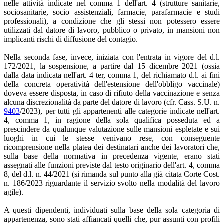
nelle attività indicate nel comma 1 dell'art. 4 (strutture sanitarie,
sociosanitarie, socio assistenziali, farmacie, parafarmacie e studi
professionali), a condizione che gli stessi non potessero essere
utilizzati dal datore di lavoro, pubblico o privato, in mansioni non
implicanti rischi di diffusione del contagio.
Nella seconda fase, invece, iniziata con l'entrata in vigore del d.l.
172/2021, la sospensione, a partire dal 15 dicembre 2021 (ossia
dalla data indicata nell'art. 4 ter, comma 1, del richiamato d.l. ai fini
della concreta operatività dell'estensione dell'obbligo vaccinale)
doveva essere disposta, in caso di rifiuto della vaccinazione e senza
alcuna discrezionalità da parte del datore di lavoro (cfr. Cass. S.U. n.
9403
/2023), per tutti gli appartenenti alle categorie indicate nell'art.
4, comma 1, in ragione della sola qualifica posseduta ed a
prescindere da qualunque valutazione sulle mansioni espletate e sui
luoghi in cui le stesse venivano rese, con conseguente
ricomprensione nella platea dei destinatari anche dei lavoratori che,
sulla base della normativa in precedenza vigente, erano stati
assegnati alle funzioni previste dal testo originario dell'art. 4, comma
8, del d.l. n. 44/2021 (si rimanda sul punto alla già citata Corte Cost.
n. 186/2023 riguardante il servizio svolto nella modalità del lavoro
agile).
A questi dipendenti, individuati sulla base della sola categoria di
appartenenza, sono stati affiancati quelli che, pur assunti con profili