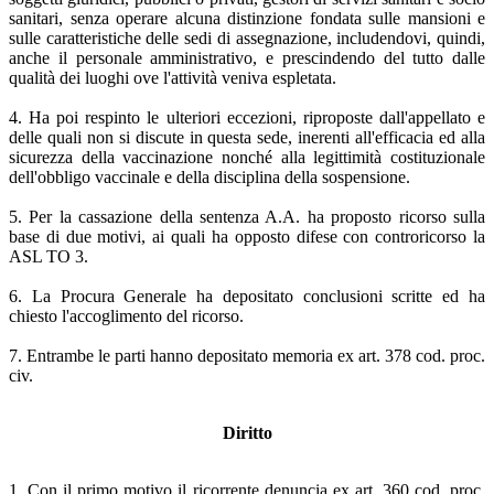
sanitari, senza operare alcuna distinzione fondata sulle mansioni e
sulle caratteristiche delle sedi di assegnazione, includendovi, quindi,
anche il personale amministrativo, e prescindendo del tutto dalle
qualità dei luoghi ove l'attività veniva espletata.
4. Ha poi respinto le ulteriori eccezioni, riproposte dall'appellato e
delle quali non si discute in questa sede, inerenti all'efficacia ed alla
sicurezza della vaccinazione nonché alla legittimità costituzionale
dell'obbligo vaccinale e della disciplina della sospensione.
5. Per la cassazione della sentenza A.A. ha proposto ricorso sulla
base di due motivi, ai quali ha opposto difese con controricorso la
ASL TO 3.
6. La Procura Generale ha depositato conclusioni scritte ed ha
chiesto l'accoglimento del ricorso.
7. Entrambe le parti hanno depositato memoria ex art. 378 cod. proc.
civ.
Diritto
1. Con il primo motivo il ricorrente denuncia ex art. 360 cod. proc.