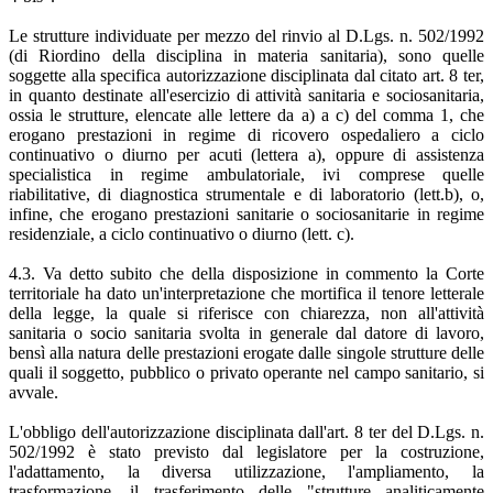
Le strutture individuate per mezzo del rinvio al D.Lgs. n. 502/1992
(di Riordino della disciplina in materia sanitaria), sono quelle
soggette alla specifica autorizzazione disciplinata dal citato art. 8 ter,
in quanto destinate all'esercizio di attività sanitaria e sociosanitaria,
ossia le strutture, elencate alle lettere da a) a c) del comma 1, che
erogano prestazioni in regime di ricovero ospedaliero a ciclo
continuativo o diurno per acuti (lettera a), oppure di assistenza
specialistica in regime ambulatoriale, ivi comprese quelle
riabilitative, di diagnostica strumentale e di laboratorio (lett.b), o,
infine, che erogano prestazioni sanitarie o sociosanitarie in regime
residenziale, a ciclo continuativo o diurno (lett. c).
4.3. Va detto subito che della disposizione in commento la Corte
territoriale ha dato un'interpretazione che mortifica il tenore letterale
della legge, la quale si riferisce con chiarezza, non all'attività
sanitaria o socio sanitaria svolta in generale dal datore di lavoro,
bensì alla natura delle prestazioni erogate dalle singole strutture delle
quali il soggetto, pubblico o privato operante nel campo sanitario, si
avvale.
L'obbligo dell'autorizzazione disciplinata dall'art. 8 ter del D.Lgs. n.
502/1992 è stato previsto dal legislatore per la costruzione,
l'adattamento, la diversa utilizzazione, l'ampliamento, la
trasformazione, il trasferimento delle "strutture analiticamente