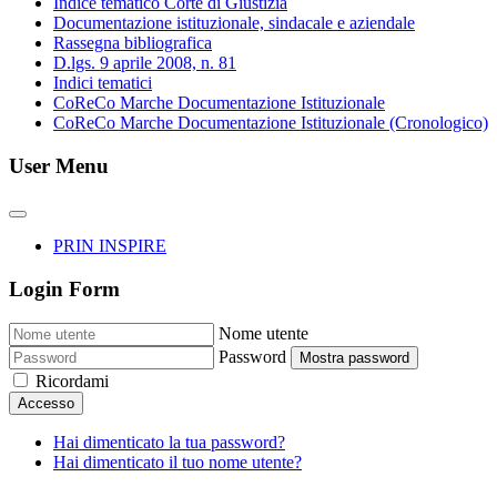
Indice tematico Corte di Giustizia
Documentazione istituzionale, sindacale e aziendale
Rassegna bibliografica
D.lgs. 9 aprile 2008, n. 81
Indici tematici
CoReCo Marche Documentazione Istituzionale
CoReCo Marche Documentazione Istituzionale (Cronologico)
User Menu
PRIN INSPIRE
Login Form
Nome utente
Password
Mostra password
Ricordami
Accesso
Hai dimenticato la tua password?
Hai dimenticato il tuo nome utente?