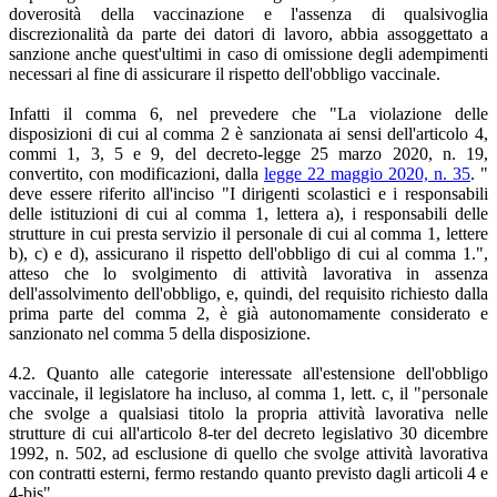
doverosità della vaccinazione e l'assenza di qualsivoglia
discrezionalità da parte dei datori di lavoro, abbia assoggettato a
sanzione anche quest'ultimi in caso di omissione degli adempimenti
necessari al fine di assicurare il rispetto dell'obbligo vaccinale.
Infatti il comma 6, nel prevedere che "La violazione delle
disposizioni di cui al comma 2 è sanzionata ai sensi dell'articolo 4,
commi 1, 3, 5 e 9, del decreto-legge 25 marzo 2020, n. 19,
convertito, con modificazioni, dalla
legge 22 maggio 2020, n. 35
. "
deve essere riferito all'inciso "I dirigenti scolastici e i responsabili
delle istituzioni di cui al comma 1, lettera a), i responsabili delle
strutture in cui presta servizio il personale di cui al comma 1, lettere
b), c) e d), assicurano il rispetto dell'obbligo di cui al comma 1.",
atteso che lo svolgimento di attività lavorativa in assenza
dell'assolvimento dell'obbligo, e, quindi, del requisito richiesto dalla
prima parte del comma 2, è già autonomamente considerato e
sanzionato nel comma 5 della disposizione.
4.2. Quanto alle categorie interessate all'estensione dell'obbligo
vaccinale, il legislatore ha incluso, al comma 1, lett. c, il "personale
che svolge a qualsiasi titolo la propria attività lavorativa nelle
strutture di cui all'articolo 8-ter del decreto legislativo 30 dicembre
1992, n. 502, ad esclusione di quello che svolge attività lavorativa
con contratti esterni, fermo restando quanto previsto dagli articoli 4 e
4-bis".