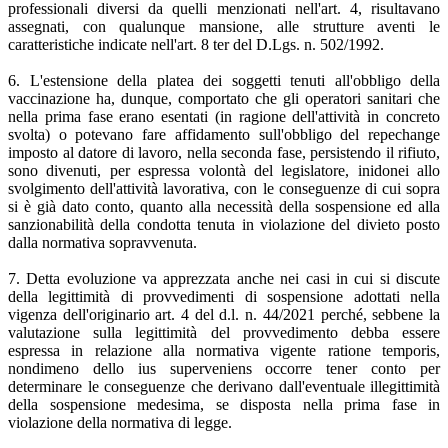
professionali diversi da quelli menzionati nell'art. 4, risultavano
assegnati, con qualunque mansione, alle strutture aventi le
caratteristiche indicate nell'art. 8 ter del D.Lgs. n. 502/1992.
6. L'estensione della platea dei soggetti tenuti all'obbligo della
vaccinazione ha, dunque, comportato che gli operatori sanitari che
nella prima fase erano esentati (in ragione dell'attività in concreto
svolta) o potevano fare affidamento sull'obbligo del repechange
imposto al datore di lavoro, nella seconda fase, persistendo il rifiuto,
sono divenuti, per espressa volontà del legislatore, inidonei allo
svolgimento dell'attività lavorativa, con le conseguenze di cui sopra
si è già dato conto, quanto alla necessità della sospensione ed alla
sanzionabilità della condotta tenuta in violazione del divieto posto
dalla normativa sopravvenuta.
7. Detta evoluzione va apprezzata anche nei casi in cui si discute
della legittimità di provvedimenti di sospensione adottati nella
vigenza dell'originario art. 4 del d.l. n. 44/2021 perché, sebbene la
valutazione sulla legittimità del provvedimento debba essere
espressa in relazione alla normativa vigente ratione temporis,
nondimeno dello ius superveniens occorre tener conto per
determinare le conseguenze che derivano dall'eventuale illegittimità
della sospensione medesima, se disposta nella prima fase in
violazione della normativa di legge.