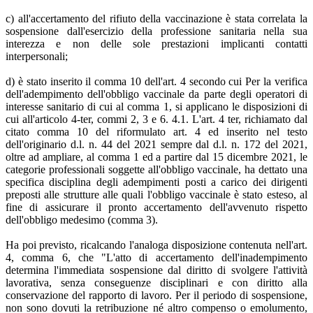
c) all'accertamento del rifiuto della vaccinazione è stata correlata la
sospensione dall'esercizio della professione sanitaria nella sua
interezza e non delle sole prestazioni implicanti contatti
interpersonali;
d) è stato inserito il comma 10 dell'art. 4 secondo cui Per la verifica
dell'adempimento dell'obbligo vaccinale da parte degli operatori di
interesse sanitario di cui al comma 1, si applicano le disposizioni di
cui all'articolo 4-ter, commi 2, 3 e 6. 4.1. L'art. 4 ter, richiamato dal
citato comma 10 del riformulato art. 4 ed inserito nel testo
dell'originario d.l. n. 44 del 2021 sempre dal d.l. n. 172 del 2021,
oltre ad ampliare, al comma 1 ed a partire dal 15 dicembre 2021, le
categorie professionali soggette all'obbligo vaccinale, ha dettato una
specifica disciplina degli adempimenti posti a carico dei dirigenti
preposti alle strutture alle quali l'obbligo vaccinale è stato esteso, al
fine di assicurare il pronto accertamento dell'avvenuto rispetto
dell'obbligo medesimo (comma 3).
Ha poi previsto, ricalcando l'analoga disposizione contenuta nell'art.
4, comma 6, che "L'atto di accertamento dell'inadempimento
determina l'immediata sospensione dal diritto di svolgere l'attività
lavorativa, senza conseguenze disciplinari e con diritto alla
conservazione del rapporto di lavoro. Per il periodo di sospensione,
non sono dovuti la retribuzione né altro compenso o emolumento,