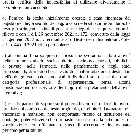
previa verifica della impossibilità di utilizzare diversamente il
lavoratore non vaccinato.
4. Peraltro la scelta inizialmente operata è stata ripensata dal
legislatore che, a seguito dell'aggravarsi della situazione sanitaria, ha
reso più stringenti i vincoli posti alle categorie che qui vengono in
rilievo e con il d.l. 26 novembre 2021 n. 172, convertito dalla legge
21 gennaio 2022 n. 3, ha modificato il testo del richiamato art. 4 del
d.l. n. 44 del 2021 ed in particolare:
a) al comma 1 ha soppresso l'inciso che svolgono la loro attività
nelle strutture sanitarie, sociosanitarie e socio-assistenziali, pubbliche
e private, nelle farmacie, nelle parafarmacie e negli studi
professionali, di modo che all'esito della riformulazione i destinatari
dell'obbligo vaccinale sono stati individuati sulla base della sola
categoria professionale di appartenenza, senza alcuna
considerazione dei servizi e dei luoghi di espletamento dell'attività
lavorativa;
b) è stato parimenti soppresso il potere/dovere del datore di lavoro,
previsto dal comma 8 del testo originario, di adibire il lavoratore non
vaccinato a mansioni non comportanti rischio di diffusione del
contagio, potere/dovere che è rimasto circoscritto alla sola ipotesi di
vaccinazione non effettuata a causa di accertato e documentato
pericolo per la salute;