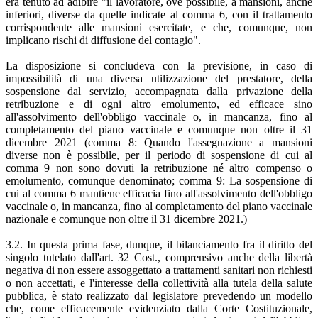
era tenuto ad adibire "il lavoratore, ove possibile, a mansioni, anche
inferiori, diverse da quelle indicate al comma 6, con il trattamento
corrispondente alle mansioni esercitate, e che, comunque, non
implicano rischi di diffusione del contagio".
La disposizione si concludeva con la previsione, in caso di
impossibilità di una diversa utilizzazione del prestatore, della
sospensione dal servizio, accompagnata dalla privazione della
retribuzione e di ogni altro emolumento, ed efficace sino
all'assolvimento dell'obbligo vaccinale o, in mancanza, fino al
completamento del piano vaccinale e comunque non oltre il 31
dicembre 2021 (comma 8: Quando l'assegnazione a mansioni
diverse non è possibile, per il periodo di sospensione di cui al
comma 9 non sono dovuti la retribuzione né altro compenso o
emolumento, comunque denominato; comma 9: La sospensione di
cui al comma 6 mantiene efficacia fino all'assolvimento dell'obbligo
vaccinale o, in mancanza, fino al completamento del piano vaccinale
nazionale e comunque non oltre il 31 dicembre 2021.)
3.2. In questa prima fase, dunque, il bilanciamento fra il diritto del
singolo tutelato dall'art. 32 Cost., comprensivo anche della libertà
negativa di non essere assoggettato a trattamenti sanitari non richiesti
o non accettati, e l'interesse della collettività alla tutela della salute
pubblica, è stato realizzato dal legislatore prevedendo un modello
che, come efficacemente evidenziato dalla Corte Costituzionale,