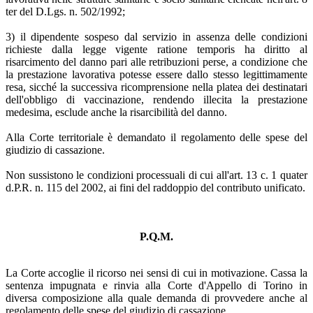
ter del D.Lgs. n. 502/1992;
3) il dipendente sospeso dal servizio in assenza delle condizioni
richieste dalla legge vigente ratione temporis ha diritto al
risarcimento del danno pari alle retribuzioni perse, a condizione che
la prestazione lavorativa potesse essere dallo stesso legittimamente
resa, sicché la successiva ricomprensione nella platea dei destinatari
dell'obbligo di vaccinazione, rendendo illecita la prestazione
medesima, esclude anche la risarcibilità del danno.
Alla Corte territoriale è demandato il regolamento delle spese del
giudizio di cassazione.
Non sussistono le condizioni processuali di cui all'art. 13 c. 1 quater
d.P.R. n. 115 del 2002, ai fini del raddoppio del contributo unificato.
P.Q.M.
La Corte accoglie il ricorso nei sensi di cui in motivazione. Cassa la
sentenza impugnata e rinvia alla Corte d'Appello di Torino in
diversa composizione alla quale demanda di provvedere anche al
regolamento delle spese del giudizio di cassazione.