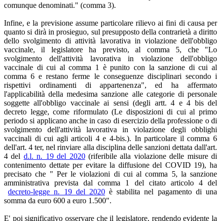
comunque denominati." (comma 3).
Infine, e la previsione assume particolare rilievo ai fini di causa per
quanto si dirà in prosieguo, sul presupposto della contrarietà a diritto
dello svolgimento di attività lavorativa in violazione dell'obbligo
vaccinale, il legislatore ha previsto, al comma 5, che "Lo
svolgimento dell'attività lavorativa in violazione dell'obbligo
vaccinale di cui al comma 1 è punito con la sanzione di cui al
comma 6 e restano ferme le conseguenze disciplinari secondo i
rispettivi ordinamenti di appartenenza", ed ha affermato
l'applicabilità della medesima sanzione alle categorie di personale
soggette all'obbligo vaccinale ai sensi (degli artt. 4 e 4 bis del
decreto legge, come riformulato (Le disposizioni di cui al primo
periodo si applicano anche in caso di esercizio della professione o di
svolgimento dell'attività lavorativa in violazione degli obblighi
vaccinali di cui agli articoli 4 e 4-bis.). In particolare il comma 6
dell'art. 4 ter, nel rinviare alla disciplina delle sanzioni dettata dall'art.
4 del
d.l. n. 19 del 2020
(riferibile alla violazione delle misure di
contenimento dettate per evitare la diffusione del COVID 19), ha
precisato che " Per le violazioni di cui al comma 5, la sanzione
amministrativa prevista dal comma 1 del citato articolo 4 del
decreto-legge n. 19 del 2020
è stabilita nel pagamento di una
somma da euro 600 a euro 1.500".
E' poi significativo osservare che il legislatore, rendendo evidente la