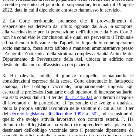
avrebbe percepito nel periodo di sospensione, terminato il 19 aprile
2022, data in cui il dipendente era stato riammesso in servizio.
2. La Corte territoriale, premesso che il provvedimento di
sospensione era derivato dal rifiuto opposto dal A.A. a sottoporsi
alla vaccinazione per la prevenzione dell'infezione da Sars Cov 2,
non ha condiviso le conclusioni alle quali era pervenuto il Tribunale
ed ha ritenuto irrilevante che l'appellato, inquadrato come operatore
socio sanitario, fosse stato adibito a mansioni amministrative presso
l'Anagrafe Zootecnica della struttura complessa Sanità Animale del
Dipartimento di Prevenzione della Asl, ubicata in edificio non
destinato alla cura o all'assistenza dei pazienti.
3. Ha rilevato, infatti, il giudice d'appello, richiamando le
considerazioni espresse dalla stessa Corte distrettuale in fattispecie
analoga, che l'obbligo vaccinale, originariamente imposto agli
esercenti le professioni sanitarie e agli operatori di interesse sanitario,
era stato esteso dall'art. 4 ter del
d.l. n. 44/2021
ad ulteriori categorie
di lavoratori e, in particolare, al "personale che svolge a qualsiasi
titolo la propria attività lavorativa nelle strutture di cui all'art. 8 ter
del
decreto legislativo 30 dicembre 1992 n. 502
, ad esclusione di
quello che svolge attività lavorativa con contratti esterni...". Ha
ritenuto che il legislatore ha voluto ricomprendere nella platea dei
destinatari dell'obbligo vaccinale tutto il personale dipendente da
soggetti giuridici, pubblici o privati, gestori di servizi sanitari e socio