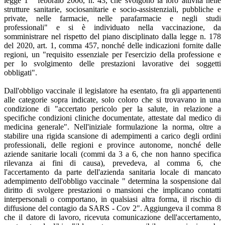
legge 1 ° febbraio 2006, n. 43, che svolgono la loro attività nelle
strutture sanitarie, sociosanitarie e socio-assistenziali, pubbliche e
private, nelle farmacie, nelle parafarmacie e negli studi
professionali" e si è individuato nella vaccinazione, da
somministrare nel rispetto del piano disciplinato dalla legge n. 178
del 2020, art. 1, comma 457, nonché delle indicazioni fornite dalle
regioni, un "requisito essenziale per l'esercizio della professione e
per lo svolgimento delle prestazioni lavorative dei soggetti
obbligati".
Dall'obbligo vaccinale il legislatore ha esentato, fra gli appartenenti
alle categorie sopra indicate, solo coloro che si trovavano in una
condizione di "accertato pericolo per la salute, in relazione a
specifiche condizioni cliniche documentate, attestate dal medico di
medicina generale". Nell'iniziale formulazione la norma, oltre a
stabilire una rigida scansione di adempimenti a carico degli ordini
professionali, delle regioni e province autonome, nonché delle
aziende sanitarie locali (commi da 3 a 6, che non hanno specifica
rilevanza ai fini di causa), prevedeva, al comma 6, che
l'accertamento da parte dell'azienda sanitaria locale di mancato
adempimento dell'obbligo vaccinale " determina la sospensione dal
diritto di svolgere prestazioni o mansioni che implicano contatti
interpersonali o comportano, in qualsiasi altra forma, il rischio di
diffusione del contagio da SARS - Cov 2". Aggiungeva il comma 8
che il datore di lavoro, ricevuta comunicazione dell'accertamento,