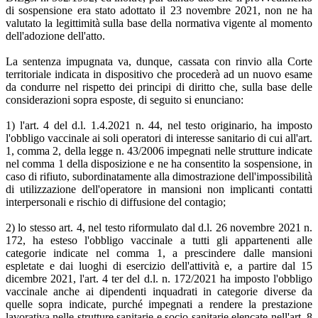
di sospensione era stato adottato il 23 novembre 2021, non ne ha
valutato la legittimità sulla base della normativa vigente al momento
dell'adozione dell'atto.
La sentenza impugnata va, dunque, cassata con rinvio alla Corte
territoriale indicata in dispositivo che procederà ad un nuovo esame
da condurre nel rispetto dei principi di diritto che, sulla base delle
considerazioni sopra esposte, di seguito si enunciano:
1) l'art. 4 del d.l. 1.4.2021 n. 44, nel testo originario, ha imposto
l'obbligo vaccinale ai soli operatori di interesse sanitario di cui all'art.
1, comma 2, della legge n. 43/2006 impegnati nelle strutture indicate
nel comma 1 della disposizione e ne ha consentito la sospensione, in
caso di rifiuto, subordinatamente alla dimostrazione dell'impossibilità
di utilizzazione dell'operatore in mansioni non implicanti contatti
interpersonali e rischio di diffusione del contagio;
2) lo stesso art. 4, nel testo riformulato dal d.l. 26 novembre 2021 n.
172, ha esteso l'obbligo vaccinale a tutti gli appartenenti alle
categorie indicate nel comma 1, a prescindere dalle mansioni
espletate e dai luoghi di esercizio dell'attività e, a partire dal 15
dicembre 2021, l'art. 4 ter del d.l. n. 172/2021 ha imposto l'obbligo
vaccinale anche ai dipendenti inquadrati in categorie diverse da
quelle sopra indicate, purché impegnati a rendere la prestazione
lavorativa nelle strutture sanitarie e socio sanitarie elencate nell'art. 8