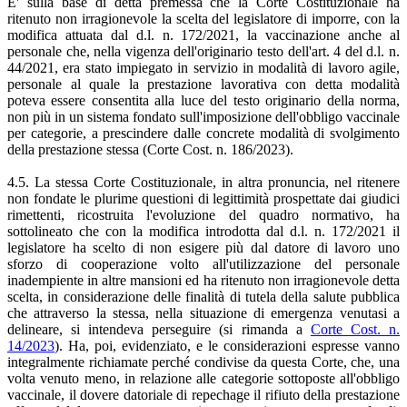
E' sulla base di detta premessa che la Corte Costituzionale ha
ritenuto non irragionevole la scelta del legislatore di imporre, con la
modifica attuata dal d.l. n. 172/2021, la vaccinazione anche al
personale che, nella vigenza dell'originario testo dell'art. 4 del d.l. n.
44/2021, era stato impiegato in servizio in modalità di lavoro agile,
personale al quale la prestazione lavorativa con detta modalità
poteva essere consentita alla luce del testo originario della norma,
non più in un sistema fondato sull'imposizione dell'obbligo vaccinale
per categorie, a prescindere dalle concrete modalità di svolgimento
della prestazione stessa (Corte Cost. n. 186/2023).
4.5. La stessa Corte Costituzionale, in altra pronuncia, nel ritenere
non fondate le plurime questioni di legittimità prospettate dai giudici
rimettenti, ricostruita l'evoluzione del quadro normativo, ha
sottolineato che con la modifica introdotta dal d.l. n. 172/2021 il
legislatore ha scelto di non esigere più dal datore di lavoro uno
sforzo di cooperazione volto all'utilizzazione del personale
inadempiente in altre mansioni ed ha ritenuto non irragionevole detta
scelta, in considerazione delle finalità di tutela della salute pubblica
che attraverso la stessa, nella situazione di emergenza venutasi a
delineare, si intendeva perseguire (si rimanda a
Corte Cost. n.
14/2023
). Ha, poi, evidenziato, e le considerazioni espresse vanno
integralmente richiamate perché condivise da questa Corte, che, una
volta venuto meno, in relazione alle categorie sottoposte all'obbligo
vaccinale, il dovere datoriale di repechage il rifiuto della prestazione