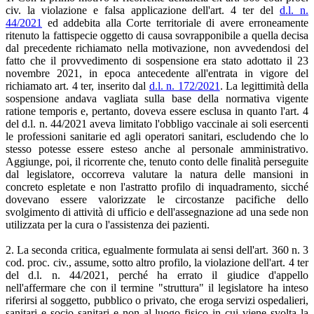
civ. la violazione e falsa applicazione dell'art. 4 ter del
d.l. n.
44/2021
ed addebita alla Corte territoriale di avere erroneamente
ritenuto la fattispecie oggetto di causa sovrapponibile a quella decisa
dal precedente richiamato nella motivazione, non avvedendosi del
fatto che il provvedimento di sospensione era stato adottato il 23
novembre 2021, in epoca antecedente all'entrata in vigore del
richiamato art. 4 ter, inserito dal
d.l. n. 172/2021
. La legittimità della
sospensione andava vagliata sulla base della normativa vigente
ratione temporis e, pertanto, doveva essere esclusa in quanto l'art. 4
del d.l. n. 44/2021 aveva limitato l'obbligo vaccinale ai soli esercenti
le professioni sanitarie ed agli operatori sanitari, escludendo che lo
stesso potesse essere esteso anche al personale amministrativo.
Aggiunge, poi, il ricorrente che, tenuto conto delle finalità perseguite
dal legislatore, occorreva valutare la natura delle mansioni in
concreto espletate e non l'astratto profilo di inquadramento, sicché
dovevano essere valorizzate le circostanze pacifiche dello
svolgimento di attività di ufficio e dell'assegnazione ad una sede non
utilizzata per la cura o l'assistenza dei pazienti.
2. La seconda critica, egualmente formulata ai sensi dell'art. 360 n. 3
cod. proc. civ., assume, sotto altro profilo, la violazione dell'art. 4 ter
del d.l. n. 44/2021, perché ha errato il giudice d'appello
nell'affermare che con il termine "struttura" il legislatore ha inteso
riferirsi al soggetto, pubblico o privato, che eroga servizi ospedalieri,
sanitari e socio sanitari e non al luogo fisico in cui viene svolta la