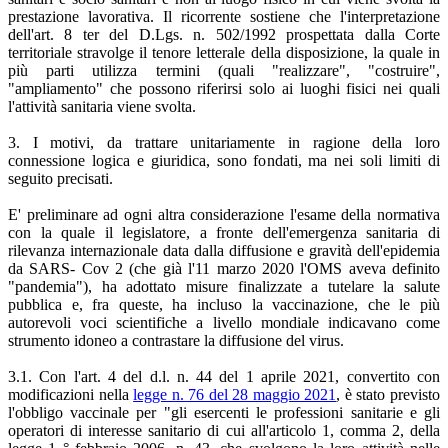
prestazione lavorativa. Il ricorrente sostiene che l'interpretazione
dell'art. 8 ter del D.Lgs. n. 502/1992 prospettata dalla Corte
territoriale stravolge il tenore letterale della disposizione, la quale in
più parti utilizza termini (quali "realizzare", "costruire",
"ampliamento" che possono riferirsi solo ai luoghi fisici nei quali
l'attività sanitaria viene svolta.
3. I motivi, da trattare unitariamente in ragione della loro
connessione logica e giuridica, sono fondati, ma nei soli limiti di
seguito precisati.
E' preliminare ad ogni altra considerazione l'esame della normativa
con la quale il legislatore, a fronte dell'emergenza sanitaria di
rilevanza internazionale data dalla diffusione e gravità dell'epidemia
da SARS- Cov 2 (che già l'11 marzo 2020 l'OMS aveva definito
"pandemia"), ha adottato misure finalizzate a tutelare la salute
pubblica e, fra queste, ha incluso la vaccinazione, che le più
autorevoli voci scientifiche a livello mondiale indicavano come
strumento idoneo a contrastare la diffusione del virus.
3.1. Con l'art. 4 del d.l. n. 44 del 1 aprile 2021, convertito con
modificazioni nella
legge n. 76 del 28 maggio 2021
, è stato previsto
l'obbligo vaccinale per "gli esercenti le professioni sanitarie e gli
operatori di interesse sanitario di cui all'articolo 1, comma 2, della