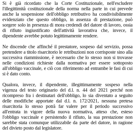
Si è già ricordato che la Corte Costituzionale, nell'escludere
l'illegittimità costituzionale della norma nella parte in cui prevede
anche la sospensione dell'obbligo retributivo ha condivisibilmente
evidenziato che questo obbligo, in assenza di prestazione, può
sorgere solo in presenza di mora credendi del datore di lavoro, ossia
di rifiuto ingiustificato dell'attività lavorativa che, invece, il
dipendente avrebbe potuto legittimamente rendere.
Ne discende che affinché il prestatore, sospeso dal servizio, possa
pretendere a titolo risarcitorio le retribuzioni non corrisposte sino alla
successiva riammissione, è necessario che lo stesso non si trovasse
nelle condizioni richieste dalla normativa per essere sottoposto
all'obbligo vaccinale, e ciò con riferimento ad entrambe le fasi di cui
si è dato conto.
Qualora, invece, il dipendente, illegittimamente sospeso nella
vigenza del testo originario del d.l. n. 44 del 2021 perché non
ricompreso fra i destinatari dell'obbligo, lo sia diventato a seguito
delle modifiche apportate dal d.l. n. 172/2021, nessuna pretesa
risarcitoria lo stesso potrà far valere per il periodo successivo
all'entrata in vigore della nuova normativa, atteso che, esteso
l'obbligo vaccinale e persistendo il rifiuto, la sua prestazione non
sarebbe stata comunque utilizzabile da parte del datore, in ragione
del divieto posto dal legislatore.