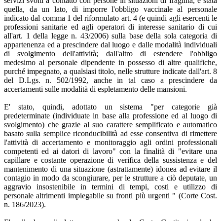
servizi svolti a contatto con persone in situazioni di fragilità, è stata
quella, da un lato, di imporre l'obbligo vaccinale al personale
indicato dal comma 1 del riformulato art. 4 (e quindi agli esercenti le
professioni sanitarie ed agli operatori di interesse sanitario di cui
all'art. 1 della legge n. 43/2006) sulla base della sola categoria di
appartenenza ed a prescindere dal luogo e dalle modalità individuali
di svolgimento dell'attività; dall'altro di estendere l'obbligo
medesimo al personale dipendente in possesso di altre qualifiche,
purché impegnato, a qualsiasi titolo, nelle strutture indicate dall'art. 8
del D.Lgs. n. 502/1992, anche in tal caso a prescindere da
accertamenti sulle modalità di espletamento delle mansioni.
E' stato, quindi, adottato un sistema "per categorie già
predeterminate (individuate in base alla professione ed al luogo di
svolgimento) che grazie al suo carattere semplificato e automatico
basato sulla semplice riconducibilità ad esse consentiva di rimettere
l'attività di accertamento e monitoraggio agli ordini professionali
competenti ed ai datori di lavoro" con la finalità di "evitare una
capillare e costante operazione di verifica della sussistenza e del
mantenimento di una situazione (astrattamente) idonea ad evitare il
contagio in modo da scongiurare, per le strutture a ciò deputate, un
aggravio insostenibile in termini di tempi, costi e utilizzo di
personale altrimenti impiegabile su fronti più urgenti " (Corte Cost.
n. 186/2023).