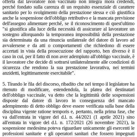
offerta dal lavoratore non vaccinato non integra mora credendi,
perché fondato sulla carenza di un requisito essenziale di carattere
sanitario per lo svolgimento della prestazione stessa e ciò giustifica
anche la sospensione dell'obbligo retributivo e la mancata previsione
dell'assegno alimentare perché, se il riconoscimento di quest'ultimo
"si giustifica alla luce della necessità di assicurare al lavoratore un
sostegno allorquando la temporanea impossibilità della prestazione
sia determinata da una rinuncia unilaterale del datore di lavoro ad
avvalersene e da atti o comportamenti che richiedono di essere
accertati in vista della prosecuzione del rapporto, ben diverso è il
caso in cui, per il fatto di non aver adempiuto all'obbligo vaccinale, è
il lavoratore che decide di sottrarsi unilateralmente alle condizioni di
sicurezza che rendono la sua prestazione lavorativa, nei termini
anzidetti, legittimamente esercitabile".
5. Tirando le fila del discorso, ribadito che nel tempo il legislatore ha
ritenuto di modificare, estendendola, la platea dei destinatari
dell'obbligo vaccinale, va detto che la legittimità delle sospensioni
disposte dal datore di lavoro in conseguenza del mancato
adempimento di detto obbligo deve essere verificata sulla base della
disciplina vigente ratione temporis e, pertanto, nella prima fase, che
va dall'entrata in vigore del d.l. n. 44/2021 (1 aprile 2021) sino
all'entrata in vigore del d.l. n. 172/2021 (26 novembre 2021), la
sospensione medesima poteva riguardare unicamente gli esercenti le
professioni sanitarie e gli operatori sanitari che fossero impegnati