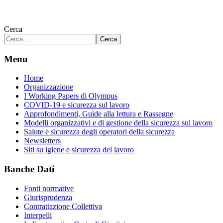
Cerca
Cerca
Menu
Home
Organizzazione
I Working Papers di Olympus
COVID-19 e sicurezza sul lavoro
Approfondimenti, Guide alla lettura e Rassegne
Modelli organizzativi e di gestione della sicurezza sul lavoro
Salute e sicurezza degli operatori della sicurezza
Newsletters
Siti su igiene e sicurezza del lavoro
Banche Dati
Fonti normative
Giurisprudenza
Contrattazione Collettiva
Interpelli