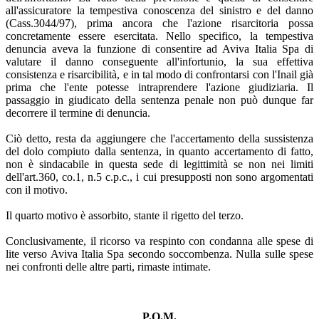
all'assicuratore la tempestiva conoscenza del sinistro e del danno
(Cass.3044/97), prima ancora che l'azione risarcitoria possa
concretamente essere esercitata. Nello specifico, la tempestiva
denuncia aveva la funzione di consentire ad Aviva Italia Spa di
valutare il danno conseguente all'infortunio, la sua effettiva
consistenza e risarcibilità, e in tal modo di confrontarsi con l'Inail già
prima che l'ente potesse intraprendere l'azione giudiziaria. Il
passaggio in giudicato della sentenza penale non può dunque far
decorrere il termine di denuncia.
Ciò detto, resta da aggiungere che l'accertamento della sussistenza
del dolo compiuto dalla sentenza, in quanto accertamento di fatto,
non è sindacabile in questa sede di legittimità se non nei limiti
dell'art.360, co.1, n.5 c.p.c., i cui presupposti non sono argomentati
con il motivo.
Il quarto motivo è assorbito, stante il rigetto del terzo.
Conclusivamente, il ricorso va respinto con condanna alle spese di
lite verso Aviva Italia Spa secondo soccombenza. Nulla sulle spese
nei confronti delle altre parti, rimaste intimate.
P.Q.M.