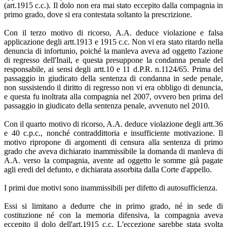
(art.1915 c.c.). Il dolo non era mai stato eccepito dalla compagnia in
primo grado, dove si era contestata soltanto la prescrizione.
Con il terzo motivo di ricorso, A.A. deduce violazione e falsa
applicazione degli artt.1913 e 1915 c.c. Non vi era stato ritardo nella
denuncia di infortunio, poiché la manleva aveva ad oggetto l'azione
di regresso dell'Inail, e questa presuppone la condanna penale del
responsabile, ai sensi degli artt.10 e 11 d.P.R. n.1124/65. Prima del
passaggio in giudicato della sentenza di condanna in sede penale,
non sussistendo il diritto di regresso non vi era obbligo di denuncia,
e questa fu inoltrata alla compagnia nel 2007, ovvero ben prima del
passaggio in giudicato della sentenza penale, avvenuto nel 2010.
Con il quarto motivo di ricorso, A.A. deduce violazione degli artt.36
e 40 c.p.c., nonché contraddittoria e insufficiente motivazione. Il
motivo ripropone di argomenti di censura alla sentenza di primo
grado che aveva dichiarato inammissibile la domanda di manleva di
A.A. verso la compagnia, avente ad oggetto le somme già pagate
agli eredi del defunto, e dichiarata assorbita dalla Corte d'appello.
I primi due motivi sono inammissibili per difetto di autosufficienza.
Essi si limitano a dedurre che in primo grado, né in sede di
costituzione né con la memoria difensiva, la compagnia aveva
eccepito il dolo dell'art.1915 c.c. L'eccezione sarebbe stata svolta