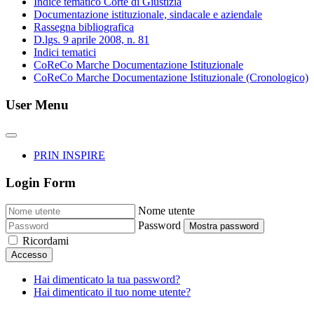
Indice tematico Corte di Giustizia
Documentazione istituzionale, sindacale e aziendale
Rassegna bibliografica
D.lgs. 9 aprile 2008, n. 81
Indici tematici
CoReCo Marche Documentazione Istituzionale
CoReCo Marche Documentazione Istituzionale (Cronologico)
User Menu
PRIN INSPIRE
Login Form
Nome utente
Password
Mostra password
Ricordami
Accesso
Hai dimenticato la tua password?
Hai dimenticato il tuo nome utente?