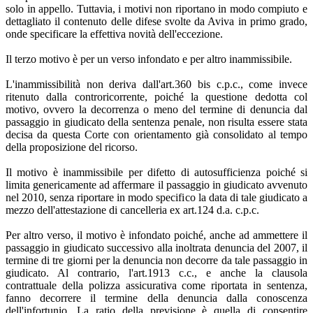
solo in appello. Tuttavia, i motivi non riportano in modo compiuto e
dettagliato il contenuto delle difese svolte da Aviva in primo grado,
onde specificare la effettiva novità dell'eccezione.
Il terzo motivo è per un verso infondato e per altro inammissibile.
L'inammissibilità non deriva dall'art.360 bis c.p.c., come invece
ritenuto dalla controricorrente, poiché la questione dedotta col
motivo, ovvero la decorrenza o meno del termine di denuncia dal
passaggio in giudicato della sentenza penale, non risulta essere stata
decisa da questa Corte con orientamento già consolidato al tempo
della proposizione del ricorso.
Il motivo è inammissibile per difetto di autosufficienza poiché si
limita genericamente ad affermare il passaggio in giudicato avvenuto
nel 2010, senza riportare in modo specifico la data di tale giudicato a
mezzo dell'attestazione di cancelleria ex art.124 d.a. c.p.c.
Per altro verso, il motivo è infondato poiché, anche ad ammettere il
passaggio in giudicato successivo alla inoltrata denuncia del 2007, il
termine di tre giorni per la denuncia non decorre da tale passaggio in
giudicato. Al contrario, l'art.1913 c.c., e anche la clausola
contrattuale della polizza assicurativa come riportata in sentenza,
fanno decorrere il termine della denuncia dalla conoscenza
dell'infortunio. La ratio della previsione è quella di consentire