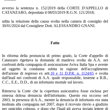
avverso la sentenza n. 152/2019 della CORTE D'APPELLO di
CATANZARO, depositata il 08/03/2019 R.G.N. 121/2018;
udita la relazione della causa svolta nella camera di consiglio del
30/01/2024 dal Consigliere Dott. ALESSANDRO GNANI.
Fatto
In riforma della pronuncia di primo grado, la Corte d'appello di
Catanzaro rigettava la domanda di manleva svolta da A.A. nei
confronti della compagnia di assicurazione Aviva Italia Spa e avente
ad oggetto la condanna subita in ragione dell'accoglimento
dell'azione di regresso ex artt.
10 e 11 D.P.R. n. 1124/65
e svolta
dall'Inail nei confronti di A.A. quale responsabile, insieme a B.B.,
C.C., E.E., D.D., di un infortunio mortale sul lavoro.
Riteneva la Corte che la copertura assicurativa fosse esclusa per
omessa dolosa denuncia dell'infortunio. Questo era occorso nel
2003, in presenza di A.A., mentre la denuncia di infortunio era stata
inoltrata alla compagnia nel 2007, dopo il ricevuto rinvio a giudizio
per omicidio colposo, e dopo che l'Inail gli aveva inviato lettere di