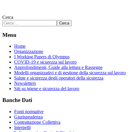
Cerca
Cerca
Menu
Home
Organizzazione
I Working Papers di Olympus
COVID-19 e sicurezza sul lavoro
Approfondimenti, Guide alla lettura e Rassegne
Modelli organizzativi e di gestione della sicurezza sul lavoro
Salute e sicurezza degli operatori della sicurezza
Newsletters
Siti su igiene e sicurezza del lavoro
Banche Dati
Fonti normative
Giurisprudenza
Contrattazione Collettiva
Interpelli