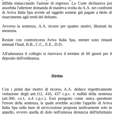
diffida minacciando l'azione di regresso. La Corte dichiarava poi
assorbita l'ulteriore domanda di manleva svolta da A.A. nei confronti
di Aviva Italia Spa avente ad oggetto somme già pagate a titolo di
risarcimento agli eredi del defunto.
Avverso la sentenza, A.A. ricorre per quattro motivi, illustrati da
memoria.
Resiste con controricorso Aviva Italia Spa, mentre sono rimasti
intimati l'Inail, B.B., C.C., E.E., D.D.
All'adunanza il collegio si riservava il termine di 60 giorni per il
deposito dell'ordinanza.
Diritto
Con i primi due motivi di ricorso, A.A. deduce rispettivamente
violazione degli artt.112, 416, 437 c.p.c. e nullità della sentenza
(art.360, co.1, n.4 c.p.c.). Essi pongono come unica questione
l'errore della sentenza, la quale avrebbe accolto l'appello di Aviva
Italia Spa sulla base di un'eccezione proposta tardivamente solo in
appello, ovvero quella di dolo nell'omessa denuncia dell'infortunio