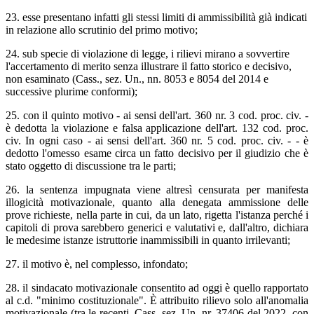
23. esse presentano infatti gli stessi limiti di ammissibilità già indicati
in relazione allo scrutinio del primo motivo;
24. sub specie di violazione di legge, i rilievi mirano a sovvertire
l'accertamento di merito senza illustrare il fatto storico e decisivo,
non esaminato (Cass., sez. Un., nn. 8053 e 8054 del 2014 e
successive plurime conformi);
25. con il quinto motivo - ai sensi dell'art. 360 nr. 3 cod. proc. civ. -
è dedotta la violazione e falsa applicazione dell'art. 132 cod. proc.
civ. In ogni caso - ai sensi dell'art. 360 nr. 5 cod. proc. civ. - - è
dedotto l'omesso esame circa un fatto decisivo per il giudizio che è
stato oggetto di discussione tra le parti;
26. la sentenza impugnata viene altresì censurata per manifesta
illogicità motivazionale, quanto alla denegata ammissione delle
prove richieste, nella parte in cui, da un lato, rigetta l'istanza perché i
capitoli di prova sarebbero generici e valutativi e, dall'altro, dichiara
le medesime istanze istruttorie inammissibili in quanto irrilevanti;
27. il motivo è, nel complesso, infondato;
28. il sindacato motivazionale consentito ad oggi è quello rapportato
al c.d. "minimo costituzionale". È attribuito rilievo solo all'anomalia
motivazionale (tra le recenti, Cass. sez. Un. nr. 37406 del 2022, con