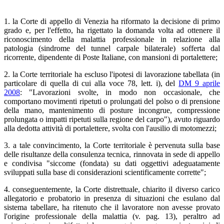
1. la Corte di appello di Venezia ha riformato la decisione di primo
grado e, per l'effetto, ha rigettato la domanda volta ad ottenere il
riconoscimento della malattia professionale in relazione alla
patologia (sindrome del tunnel carpale bilaterale) sofferta dal
ricorrente, dipendente di Poste Italiane, con mansioni di portalettere;
2. la Corte territoriale ha escluso l'ipotesi di lavorazione tabellata (in
particolare di quella di cui alla voce 78, lett. i), del
DM 9 aprile
2008
: "Lavorazioni svolte, in modo non occasionale, che
comportano movimenti ripetuti o prolungati del polso o di prensione
della mano, mantenimento di posture incongrue, compressione
prolungata o impatti ripetuti sulla regione del carpo"), avuto riguardo
alla dedotta attività di portalettere, svolta con l'ausilio di motomezzi;
3. a tale convincimento, la Corte territoriale è pervenuta sulla base
delle risultanze della consulenza tecnica, rinnovata in sede di appello
e condivisa "siccome (fondata) su dati oggettivi adeguatamente
sviluppati sulla base di considerazioni scientificamente corrette";
4. conseguentemente, la Corte distrettuale, chiarito il diverso carico
allegatorio e probatorio in presenza di situazioni che esulano dal
sistema tabellare, ha ritenuto che il lavoratore non avesse provato
l'origine professionale della malattia (v. pag. 13), peraltro ad