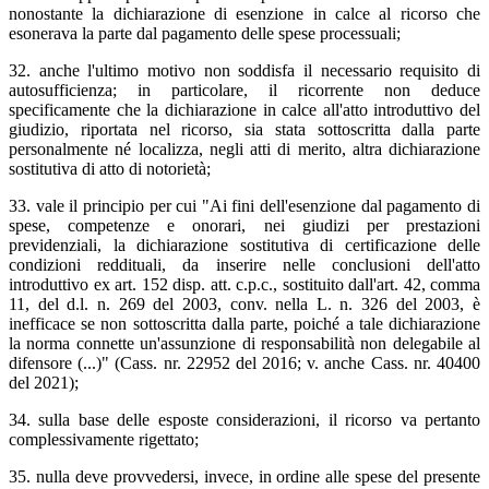
nonostante la dichiarazione di esenzione in calce al ricorso che
esonerava la parte dal pagamento delle spese processuali;
32. anche l'ultimo motivo non soddisfa il necessario requisito di
autosufficienza; in particolare, il ricorrente non deduce
specificamente che la dichiarazione in calce all'atto introduttivo del
giudizio, riportata nel ricorso, sia stata sottoscritta dalla parte
personalmente né localizza, negli atti di merito, altra dichiarazione
sostitutiva di atto di notorietà;
33. vale il principio per cui "Ai fini dell'esenzione dal pagamento di
spese, competenze e onorari, nei giudizi per prestazioni
previdenziali, la dichiarazione sostitutiva di certificazione delle
condizioni reddituali, da inserire nelle conclusioni dell'atto
introduttivo ex art. 152 disp. att. c.p.c., sostituito dall'art. 42, comma
11, del d.l. n. 269 del 2003, conv. nella L. n. 326 del 2003, è
inefficace se non sottoscritta dalla parte, poiché a tale dichiarazione
la norma connette un'assunzione di responsabilità non delegabile al
difensore (...)" (Cass. nr. 22952 del 2016; v. anche Cass. nr. 40400
del 2021);
34. sulla base delle esposte considerazioni, il ricorso va pertanto
complessivamente rigettato;
35. nulla deve provvedersi, invece, in ordine alle spese del presente