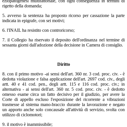
eziopatogenesi multifattoriale, con ogni conseguenza in termini di
rigetto della domanda;
5. avverso la sentenza ha proposto ricorso per cassazione la parte
indicata in epigrafe, con sei motivi;
6. l'INAIL ha resistito con controricorso;
7. il Collegio ha riservato il deposito dell'ordinanza nel termine di
sessanta giorni dall'adozione della decisione in Camera di consiglio.
Diritto
8. con il primo motivo -ai sensi dell'art. 360 nr. 3 cod. proc. civ. - è
dedotta violazione e falsa applicazione dell'art. 2697 cod. civ., degli
artt. 40 e 41 cod. pen., degli artt. 115 e 116 cod. proc. civ.; in
alternativa - ai sensi dell'art. 360 nr. 5 cod. proc. civ. - è dedotto
omesso esame circa un fatto decisivo per il giudizio, per avere la
Corte di appello escluso l'esposizione del ricorrente a vibrazioni
trasmesse al sistema mano-braccio durante la lavorazione e negato
un apporto anche solo concausale all'attività di servizio, svolta con
utilizzo di ciclomotori;
9. il motivo è inammissibile;