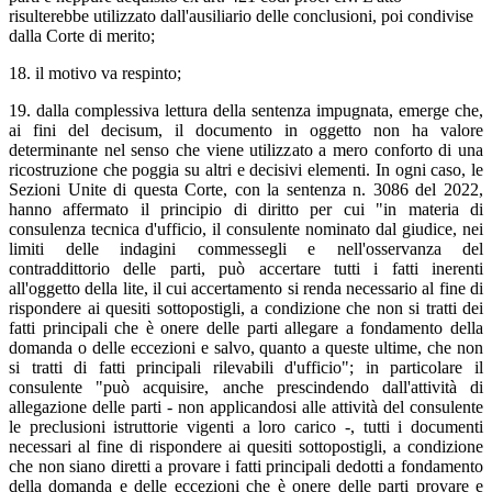
risulterebbe utilizzato dall'ausiliario delle conclusioni, poi condivise
dalla Corte di merito;
18. il motivo va respinto;
19. dalla complessiva lettura della sentenza impugnata, emerge che,
ai fini del decisum, il documento in oggetto non ha valore
determinante nel senso che viene utilizzato a mero conforto di una
ricostruzione che poggia su altri e decisivi elementi. In ogni caso, le
Sezioni Unite di questa Corte, con la sentenza n. 3086 del 2022,
hanno affermato il principio di diritto per cui "in materia di
consulenza tecnica d'ufficio, il consulente nominato dal giudice, nei
limiti delle indagini commessegli e nell'osservanza del
contraddittorio delle parti, può accertare tutti i fatti inerenti
all'oggetto della lite, il cui accertamento si renda necessario al fine di
rispondere ai quesiti sottopostigli, a condizione che non si tratti dei
fatti principali che è onere delle parti allegare a fondamento della
domanda o delle eccezioni e salvo, quanto a queste ultime, che non
si tratti di fatti principali rilevabili d'ufficio"; in particolare il
consulente "può acquisire, anche prescindendo dall'attività di
allegazione delle parti - non applicandosi alle attività del consulente
le preclusioni istruttorie vigenti a loro carico -, tutti i documenti
necessari al fine di rispondere ai quesiti sottopostigli, a condizione
che non siano diretti a provare i fatti principali dedotti a fondamento
della domanda e delle eccezioni che è onere delle parti provare e