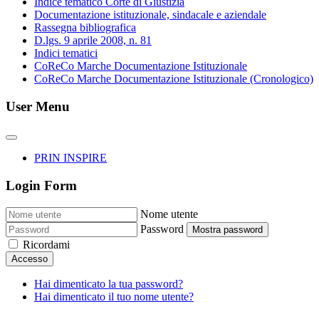
Indice tematico Corte di Giustizia
Documentazione istituzionale, sindacale e aziendale
Rassegna bibliografica
D.lgs. 9 aprile 2008, n. 81
Indici tematici
CoReCo Marche Documentazione Istituzionale
CoReCo Marche Documentazione Istituzionale (Cronologico)
User Menu
PRIN INSPIRE
Login Form
Nome utente
Password
Mostra password
Ricordami
Accesso
Hai dimenticato la tua password?
Hai dimenticato il tuo nome utente?