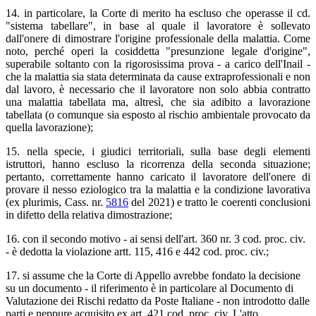
14. in particolare, la Corte di merito ha escluso che operasse il cd.
"sistema tabellare", in base al quale il lavoratore è sollevato
dall'onere di dimostrare l'origine professionale della malattia. Come
noto, perché operi la cosiddetta "presunzione legale d'origine",
superabile soltanto con la rigorosissima prova - a carico dell'Inail -
che la malattia sia stata determinata da cause extraprofessionali e non
dal lavoro, è necessario che il lavoratore non solo abbia contratto
una malattia tabellata ma, altresì, che sia adibito a lavorazione
tabellata (o comunque sia esposto al rischio ambientale provocato da
quella lavorazione);
15. nella specie, i giudici territoriali, sulla base degli elementi
istruttori, hanno escluso la ricorrenza della seconda situazione;
pertanto, correttamente hanno caricato il lavoratore dell'onere di
provare il nesso eziologico tra la malattia e la condizione lavorativa
(ex plurimis, Cass. nr.
5816
del 2021) e tratto le coerenti conclusioni
in difetto della relativa dimostrazione;
16. con il secondo motivo - ai sensi dell'art. 360 nr. 3 cod. proc. civ.
- è dedotta la violazione artt. 115, 416 e 442 cod. proc. civ.;
17. si assume che la Corte di Appello avrebbe fondato la decisione
su un documento - il riferimento è in particolare al Documento di
Valutazione dei Rischi redatto da Poste Italiane - non introdotto dalle
parti e neppure acquisito ex art. 421 cod. proc. civ. L'atto