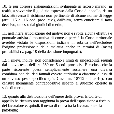
10. le pur corpose argomentazioni sviluppate in ricorso mirano, in
realtà, a sovvertire il giudizio espresso dalla Corte di appello, da un
lato, attraverso il richiamo non pertinente di alcune norme di legge
(artt. 115 e 116 cod. proc. civ.), dall'altro, senza enucleare il fatto
decisivo, omesso dai giudici di merito;
11. nell'intera articolazione del motivo non è svolta alcuna effettiva e
puntuale attività dimostrativa di come e perché la Corte territoriale
avrebbe violato le disposizioni indicate in rubrica nell'escludere
l'origine professionale della malattia anche in termini di (mera)
probabilità (v. pag. 19 della decisione impugnata);
12. i rilievi, inoltre, non considerano i limiti di sindacabilità segnati
dal nuovo testo dell'art. 360 nr. 5 cod. proc. civ. È escluso che la
parte ricorrente possa semplicemente sostenere una diversa
combinazione dei dati fattuali ovvero attribuire a ciascuno di essi di
un diverso peso specifico (cfr. Cass. nr. 18715 del 2016), con
censure meramente contrappositive rispetto al giudizio operato in
sede di merito;
13. quanto alla distribuzione dell'onere della prova, la Corte di
appello ha ritenuto non raggiunta la prova dell'esposizione a rischio
del lavoratore e, quindi, il nesso di causa tra la lavorazione e la
patologia;