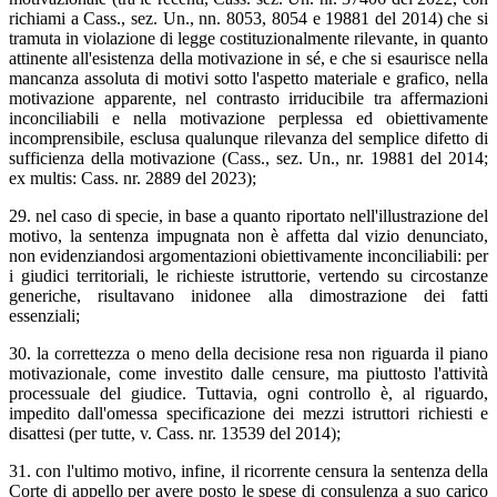
richiami a Cass., sez. Un., nn. 8053, 8054 e 19881 del 2014) che si
tramuta in violazione di legge costituzionalmente rilevante, in quanto
attinente all'esistenza della motivazione in sé, e che si esaurisce nella
mancanza assoluta di motivi sotto l'aspetto materiale e grafico, nella
motivazione apparente, nel contrasto irriducibile tra affermazioni
inconciliabili e nella motivazione perplessa ed obiettivamente
incomprensibile, esclusa qualunque rilevanza del semplice difetto di
sufficienza della motivazione (Cass., sez. Un., nr. 19881 del 2014;
ex multis: Cass. nr. 2889 del 2023);
29. nel caso di specie, in base a quanto riportato nell'illustrazione del
motivo, la sentenza impugnata non è affetta dal vizio denunciato,
non evidenziandosi argomentazioni obiettivamente inconciliabili: per
i giudici territoriali, le richieste istruttorie, vertendo su circostanze
generiche, risultavano inidonee alla dimostrazione dei fatti
essenziali;
30. la correttezza o meno della decisione resa non riguarda il piano
motivazionale, come investito dalle censure, ma piuttosto l'attività
processuale del giudice. Tuttavia, ogni controllo è, al riguardo,
impedito dall'omessa specificazione dei mezzi istruttori richiesti e
disattesi (per tutte, v. Cass. nr. 13539 del 2014);
31. con l'ultimo motivo, infine, il ricorrente censura la sentenza della
Corte di appello per avere posto le spese di consulenza a suo carico