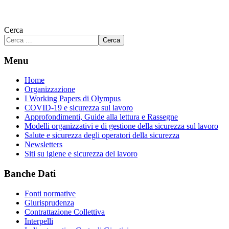
Cerca
Cerca
Menu
Home
Organizzazione
I Working Papers di Olympus
COVID-19 e sicurezza sul lavoro
Approfondimenti, Guide alla lettura e Rassegne
Modelli organizzativi e di gestione della sicurezza sul lavoro
Salute e sicurezza degli operatori della sicurezza
Newsletters
Siti su igiene e sicurezza del lavoro
Banche Dati
Fonti normative
Giurisprudenza
Contrattazione Collettiva
Interpelli