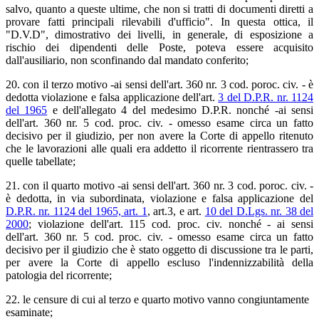
salvo, quanto a queste ultime, che non si tratti di documenti diretti a
provare fatti principali rilevabili d'ufficio". In questa ottica, il
"D.V.D", dimostrativo dei livelli, in generale, di esposizione a
rischio dei dipendenti delle Poste, poteva essere acquisito
dall'ausiliario, non sconfinando dal mandato conferito;
20. con il terzo motivo -ai sensi dell'art. 360 nr. 3 cod. poroc. civ. - è
dedotta violazione e falsa applicazione dell'art.
3 del D.P.R. nr. 1124
del 1965
e dell'allegato 4 del medesimo D.P.R. nonché -ai sensi
dell'art. 360 nr. 5 cod. proc. civ. - omesso esame circa un fatto
decisivo per il giudizio, per non avere la Corte di appello ritenuto
che le lavorazioni alle quali era addetto il ricorrente rientrassero tra
quelle tabellate;
21. con il quarto motivo -ai sensi dell'art. 360 nr. 3 cod. poroc. civ. -
è dedotta, in via subordinata, violazione e falsa applicazione del
D.P.R. nr. 1124 del 1965, art. 1
, art.3, e art.
10 del D.Lgs. nr. 38 del
2000
; violazione dell'art. 115 cod. proc. civ. nonché - ai sensi
dell'art. 360 nr. 5 cod. proc. civ. - omesso esame circa un fatto
decisivo per il giudizio che è stato oggetto di discussione tra le parti,
per avere la Corte di appello escluso l'indennizzabilità della
patologia del ricorrente;
22. le censure di cui al terzo e quarto motivo vanno congiuntamente
esaminate;