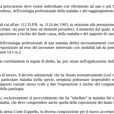
ella prescrizione deve essere individuato con riferimento ad uno o più f
morboso, dell'eziologia professionale della malattia e del raggiungimento
 di cui all'art. 112 D.P.R. nr. 1124 del 1965, in relazione alla prestazio
ccertare, sia pure in base ad elementi presuntivi, il momento dal quale, i
sposizione a rischio del dante causa, della malattia e del rapporto di causa
à dell'eziologia professionale di una malattia debba necessariamente co
esposizione ad esso del lavoratore interessato con modalità tali da poter
nti 14 e ss.);
o correttamente la regola di diritto, ha, poi, errato nell'applicazione d
rto di lavoro, il decreto ministeriale che ha fissato normativamente (cos
na particolare malattia (nella specie, neoplasia polmonare inoperabile
 rapporto causale stesso (vale a dire l'esposizione a rischio del congi
della patologia;
ano, esclusivamente al provvedimento che ha "tabellato" la malattia del 
malattia, che deve comprendere anche quella della esposizione del dante 
la stessa Corte d'appello, in diversa composizione per il nuovo accertame