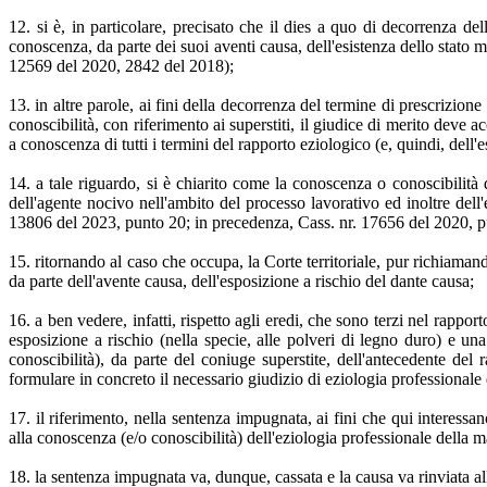
12. si è, in particolare, precisato che il dies a quo di decorrenza d
conoscenza, da parte dei suoi aventi causa, dell'esistenza dello stato 
12569 del 2020, 2842 del 2018);
13. in altre parole, ai fini della decorrenza del termine di prescrizione
conoscibilità, con riferimento ai superstiti, il giudice di merito deve a
a conoscenza di tutti i termini del rapporto eziologico (e, quindi, dell'e
14. a tale riguardo, si è chiarito come la conoscenza o conoscibilit
dell'agente nocivo nell'ambito del processo lavorativo ed inoltre dell'
13806 del 2023, punto 20; in precedenza, Cass. nr. 17656 del 2020, pu
15. ritornando al caso che occupa, la Corte territoriale, pur richiamand
da parte dell'avente causa, dell'esposizione a rischio del dante causa;
16. a ben vedere, infatti, rispetto agli eredi, che sono terzi nel rappo
esposizione a rischio (nella specie, alle polveri di legno duro) e u
conoscibilità), da parte del coniuge superstite, dell'antecedente del
formulare in concreto il necessario giudizio di eziologia professionale 
17. il riferimento, nella sentenza impugnata, ai fini che qui interess
alla conoscenza (e/o conoscibilità) dell'eziologia professionale della 
18. la sentenza impugnata va, dunque, cassata e la causa va rinviata al