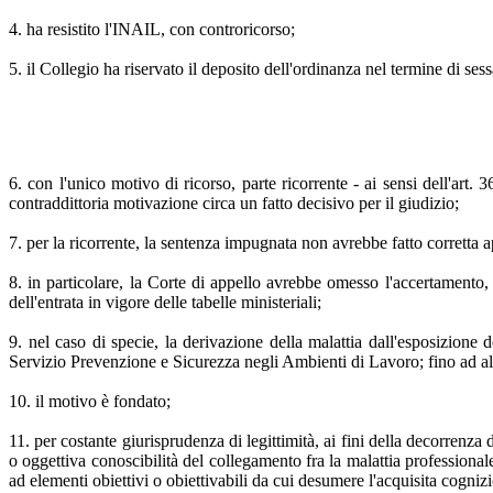
4. ha resistito l'INAIL, con controricorso;
5. il Collegio ha riservato il deposito dell'ordinanza nel termine di se
6. con l'unico motivo di ricorso, parte ricorrente - ai sensi dell'art. 
contraddittoria motivazione circa un fatto decisivo per il giudizio;
7. per la ricorrente, la sentenza impugnata non avrebbe fatto corretta a
8. in particolare, la Corte di appello avrebbe omesso l'accertamento, 
dell'entrata in vigore delle tabelle ministeriali;
9. nel caso di specie, la derivazione della malattia dall'esposizion
Servizio Prevenzione e Sicurezza negli Ambienti di Lavoro; fino ad allo
10. il motivo è fondato;
11. per costante giurisprudenza di legittimità, ai fini della decorrenza 
o oggettiva conoscibilità del collegamento fra la malattia professional
ad elementi obiettivi o obiettivabili da cui desumere l'acquisita cognizi