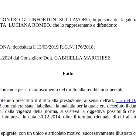
O GLI INFORTUNI SUL LAVORO, in persona del legale rapprese
ATA, LUCIANA ROMEO, che lo rappresentano e difendono;
A, depositata il 13/03/2019 R.G.N. 176/2018;
el 29/01/2024 dal Consigliere Dott. GABRIELLA MARCHESE
Fatto
domanda per il riconoscimento del diritto alla rendita ai superstiti;
enuto prescritto il diritto alla prestazione, ai sensi dell'art.
112 del D.
8
con cui era stata "tabellata" la malattia per la quale era deceduto il da
o, dalla vigenza della norma, sussisteva la oggettiva possibilità che l
, intrapresa in data 30.12.2014, oltre il termine triennale di cui all'a
n epigrafe, con un unico e articolato motivo, successivamente illustrato