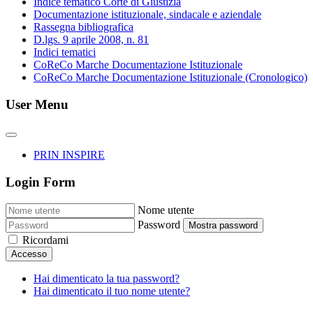
Indice tematico Corte di Giustizia
Documentazione istituzionale, sindacale e aziendale
Rassegna bibliografica
D.lgs. 9 aprile 2008, n. 81
Indici tematici
CoReCo Marche Documentazione Istituzionale
CoReCo Marche Documentazione Istituzionale (Cronologico)
User Menu
PRIN INSPIRE
Login Form
Nome utente
Password
Mostra password
Ricordami
Accesso
Hai dimenticato la tua password?
Hai dimenticato il tuo nome utente?