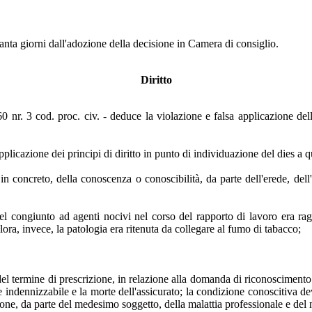
ssanta giorni dall'adozione della decisione in Camera di consiglio.
Diritto
360 nr. 3 cod. proc. civ. - deduce la violazione e falsa applicazione dell
pplicazione dei principi di diritto in punto di individuazione del dies a 
in concreto, della conoscenza o conoscibilità, da parte dell'erede, dell'
e del congiunto ad agenti nocivi nel corso del rapporto di lavoro era 
ra, invece, la patologia era ritenuta da collegare al fumo di tabacco;
del termine di prescrizione, in relazione alla domanda di riconoscimento d
e indennizzabile e la morte dell'assicurato; la condizione conoscitiva de
one, da parte del medesimo soggetto, della malattia professionale e del nes