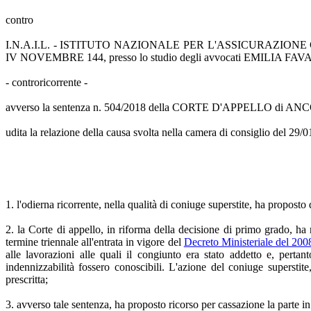
contro
I.N.A.I.L. - ISTITUTO NAZIONALE PER L'ASSICURAZIONE CONTR
IV NOVEMBRE 144, presso lo studio degli avvocati EMILIA FAV
- controricorrente -
avverso la sentenza n. 504/2018 della CORTE D'APPELLO di ANCON
udita la relazione della causa svolta nella camera di consiglio d
1. l'odierna ricorrente, nella qualità di coniuge superstite, ha proposto 
2. la Corte di appello, in riforma della decisione di primo grado, ha rit
termine triennale all'entrata in vigore del
Decreto Ministeriale del 200
alle lavorazioni alle quali il congiunto era stato addetto e, pertant
indennizzabilità fossero conoscibili. L'azione del coniuge superstite
prescritta;
3. avverso tale sentenza, ha proposto ricorso per cassazione la parte i