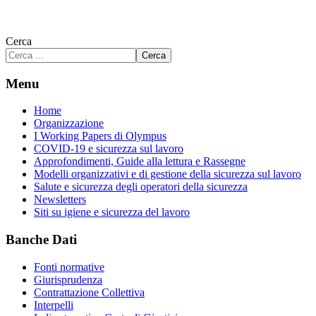
Cerca
Cerca
Menu
Home
Organizzazione
I Working Papers di Olympus
COVID-19 e sicurezza sul lavoro
Approfondimenti, Guide alla lettura e Rassegne
Modelli organizzativi e di gestione della sicurezza sul lavoro
Salute e sicurezza degli operatori della sicurezza
Newsletters
Siti su igiene e sicurezza del lavoro
Banche Dati
Fonti normative
Giurisprudenza
Contrattazione Collettiva
Interpelli