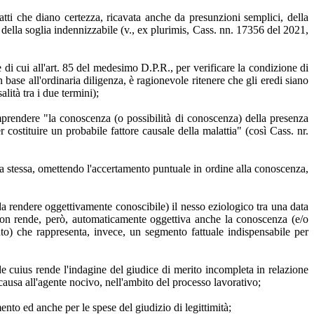
atti che diano certezza, ricavata anche da presunzioni semplici, della
 della soglia indennizzabile (v., ex plurimis, Cass. nn. 17356 del 2021,
ne di cui all'art. 85 del medesimo D.P.R., per verificare la condizione di
n base all'ordinaria diligenza, è ragionevole ritenere che gli eredi siano
lità tra i due termini);
mprendere "la conoscenza (o possibilità di conoscenza) della presenza
 costituire un probabile fattore causale della malattia" (così Cass. nr.
ella stessa, omettendo l'accertamento puntuale in ordine alla conoscenza,
ì da rendere oggettivamente conoscibile) il nesso eziologico tra una data
) non rende, però, automaticamente oggettiva anche la conoscenza (e/o
unto) che rappresenta, invece, un segmento fattuale indispensabile per
de cuius rende l'indagine del giudice di merito incompleta in relazione
causa all'agente nocivo, nell'ambito del processo lavorativo;
nto ed anche per le spese del giudizio di legittimità;