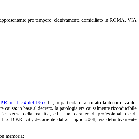
ntante pro tempore, elettivamente domiciliato in ROMA, VIA
P.R. nr. 1124 del 1965
; ha, in particolare, ancorato la decorrenza del
nte causa; in base al decreto, la patologia era causalmente riconducibile
'esistenza della malattia, ed i suoi caratteri di professionalità e di
rt.112 D.P.R. cit., decorrente dal 21 luglio 2008, era definitivamente
 con memoria;