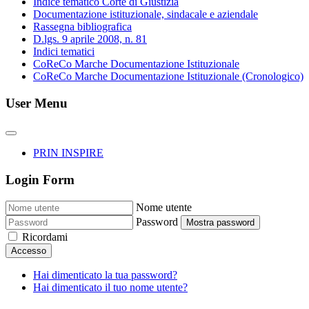
Indice tematico Corte di Giustizia
Documentazione istituzionale, sindacale e aziendale
Rassegna bibliografica
D.lgs. 9 aprile 2008, n. 81
Indici tematici
CoReCo Marche Documentazione Istituzionale
CoReCo Marche Documentazione Istituzionale (Cronologico)
User Menu
PRIN INSPIRE
Login Form
Nome utente
Password
Mostra password
Ricordami
Accesso
Hai dimenticato la tua password?
Hai dimenticato il tuo nome utente?