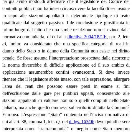
ha già avuto modo di affermare che il legislatore del Codice dei
contratti pubblici non ha inteso circoscrivere la facoltà di esclusione
in capo alle stazioni appaltanti a determinate tipologie di reato
qualificate dal soggetto passivo. Tale conclusione è giustificata in
primo luogo dal fatto che una simile restrizione non si evince dalla
normativa comunitaria, di cui alla
direttiva 2004/18/CE
, par. 2, lett.
c)
, inoltre va considerato che una specifica categoria di reati in
danno dello Stato o in danno della Comunità non esiste nel diritto
penale. Se fosse assunta l’interpretazione prospettata dalla ricorrente
la norma diverrebbe di difficile applicazione ed il suo ambito di
applicazione assumerebbe confini evanescenti. Si deve invece
ritenere che il legislatore abbia inteso, con tale espressione, allargare
l'area dei reati che possono essere presi in esame ai fini
dell'esclusione dalle gare per pubblici appalti, consentendo alle
stazioni appaltanti di valutare non solo quelli compiuti nello Stato
italiano, ma anche quelli commessi sul territorio di tutta la Comunità
Europea. L'espressione “Stato” contenuta nell’inciso normativo di
cui all'art. 38, comma 1, lett.
c)
, del
d. lgs. 163/06
deve quindi essere
interpretata come “stato-comunità” o meglio come Stato membro