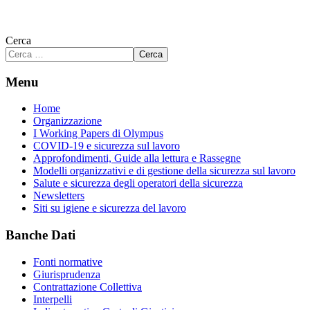
Cerca
Cerca
Menu
Home
Organizzazione
I Working Papers di Olympus
COVID-19 e sicurezza sul lavoro
Approfondimenti, Guide alla lettura e Rassegne
Modelli organizzativi e di gestione della sicurezza sul lavoro
Salute e sicurezza degli operatori della sicurezza
Newsletters
Siti su igiene e sicurezza del lavoro
Banche Dati
Fonti normative
Giurisprudenza
Contrattazione Collettiva
Interpelli