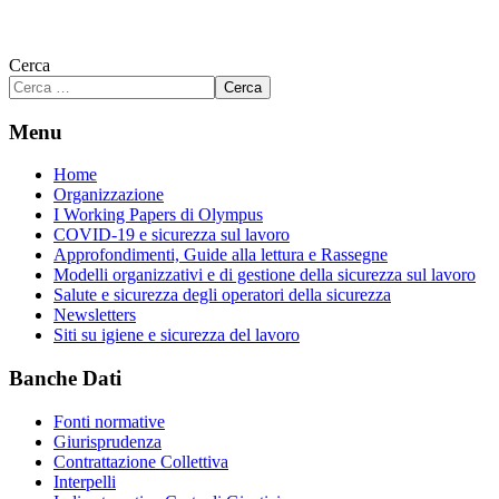
Cerca
Cerca
Menu
Home
Organizzazione
I Working Papers di Olympus
COVID-19 e sicurezza sul lavoro
Approfondimenti, Guide alla lettura e Rassegne
Modelli organizzativi e di gestione della sicurezza sul lavoro
Salute e sicurezza degli operatori della sicurezza
Newsletters
Siti su igiene e sicurezza del lavoro
Banche Dati
Fonti normative
Giurisprudenza
Contrattazione Collettiva
Interpelli