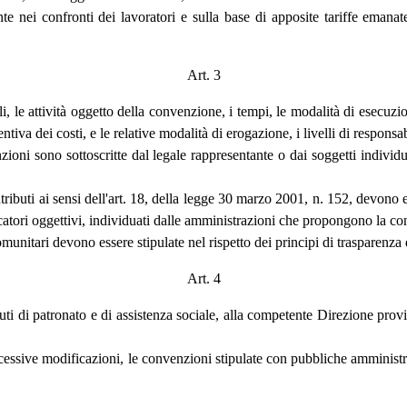
te nei confronti dei lavoratori e sulla base di apposite tariffe emana
Art. 3
li, le attività oggetto della convenzione, i tempi, le modalità di esecuzi
iva dei costi, e le relative modalità di erogazione, i livelli di responsabi
zioni sono sottoscritte dal legale rappresentante o dai soggetti individua
ntributi ai sensi dell'art. 18, della legge 30 marzo 2001, n. 152, devono e
icatori oggettivi, individuati dalle amministrazioni che propongono la c
nitari devono essere stipulate nel rispetto dei principi di trasparenza 
Art. 4
uti di patronato e di assistenza sociale, alla competente Direzione provi
ccessive modificazioni, le convenzioni stipulate con pubbliche amminist