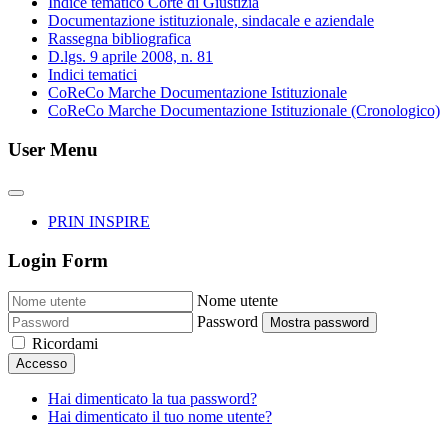
Indice tematico Corte di Giustizia
Documentazione istituzionale, sindacale e aziendale
Rassegna bibliografica
D.lgs. 9 aprile 2008, n. 81
Indici tematici
CoReCo Marche Documentazione Istituzionale
CoReCo Marche Documentazione Istituzionale (Cronologico)
User Menu
PRIN INSPIRE
Login Form
Nome utente
Password
Mostra password
Ricordami
Accesso
Hai dimenticato la tua password?
Hai dimenticato il tuo nome utente?