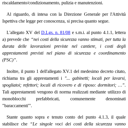
riscaldamento/condizionamento, pulizia e manutenzioni.
Al riguardo, di intesa con la Direzione Generale per l'Attività
Ispettiva che legge per conoscenza, si precisa quanto segue.
L'allegato XV del
D.Lgs. n. 81/08
e s.m.i. al punto 4.1.1, lettera
a) prevede che
“nei costi della sicurezza vanno stimati, per tutta la
durata delle lavorazioni previste nel cantiere, i costi degli
apprestamenti previsti nel piano di sicurezza e coordinamento
(PSC)”
.
Inoltre, il punto 1 dell'allegato XV.1 del medesimo decreto citato,
richiama tra gli apprestamenti i
"... gabinetti; locali per lavarsi,
spogliatoi; refettori; locali di ricovero e di riposo: dormitori; …”
.
Tali apprestamenti vengono di norma realizzati mediante utilizzo di
monoblocchi prefabbricati, comunemente denominati
"baraccamenti"'.
Stante quanto sopra e tenuto conto del punto 4.1.3, il quale
stabilisce che
“Le singole voci dei costi della sicurezza vanno