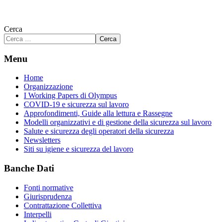
Cerca
Cerca
Menu
Home
Organizzazione
I Working Papers di Olympus
COVID-19 e sicurezza sul lavoro
Approfondimenti, Guide alla lettura e Rassegne
Modelli organizzativi e di gestione della sicurezza sul lavoro
Salute e sicurezza degli operatori della sicurezza
Newsletters
Siti su igiene e sicurezza del lavoro
Banche Dati
Fonti normative
Giurisprudenza
Contrattazione Collettiva
Interpelli