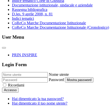
Indice tematico Corte di Giustizia
Documentazione istituzionale, sindacale e aziendale
Rassegna bibliografica
D.lgs. 9 aprile 2008, n. 81
Indici tematici
CoReCo Marche Documentazione Istituzionale
CoReCo Marche Documentazione Istituzionale (Cronologico)
User Menu
PRIN INSPIRE
Login Form
Nome utente
Password
Mostra password
Ricordami
Accesso
Hai dimenticato la tua password?
Hai dimenticato il tuo nome utente?