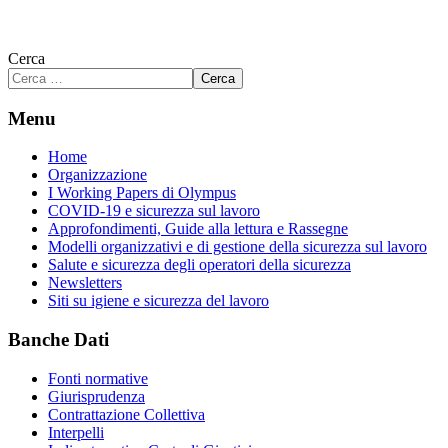
Cerca
Cerca
Menu
Home
Organizzazione
I Working Papers di Olympus
COVID-19 e sicurezza sul lavoro
Approfondimenti, Guide alla lettura e Rassegne
Modelli organizzativi e di gestione della sicurezza sul lavoro
Salute e sicurezza degli operatori della sicurezza
Newsletters
Siti su igiene e sicurezza del lavoro
Banche Dati
Fonti normative
Giurisprudenza
Contrattazione Collettiva
Interpelli