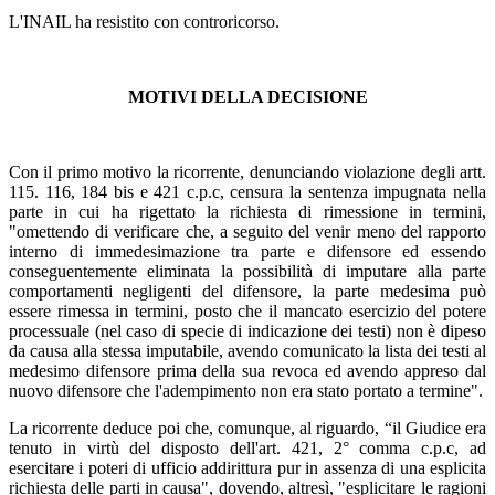
L'INAIL ha resistito con controricorso.
MOTIVI DELLA DECISIONE
Con il primo motivo la ricorrente, denunciando violazione degli artt.
115. 116, 184 bis e 421 c.p.c, censura la sentenza impugnata nella
parte in cui ha rigettato la richiesta di rimessione in termini,
"omettendo di verificare che, a seguito del venir meno del rapporto
interno di immedesimazione tra parte e difensore ed essendo
conseguentemente eliminata la possibilità di imputare alla parte
comportamenti negligenti del difensore, la parte medesima può
essere rimessa in termini, posto che il mancato esercizio del potere
processuale (nel caso di specie di indicazione dei testi) non è dipeso
da causa alla stessa imputabile, avendo comunicato la lista dei testi al
medesimo difensore prima della sua revoca ed avendo appreso dal
nuovo difensore che l'adempimento non era stato portato a termine".
La ricorrente deduce poi che, comunque, al riguardo, “il Giudice era
tenuto in virtù del disposto dell'art. 421, 2° comma c.p.c, ad
esercitare i poteri di ufficio addirittura pur in assenza di una esplicita
richiesta delle parti in causa", dovendo, altresì, "esplicitare le ragioni