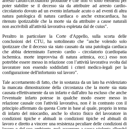
arresto cardio-circolatorio probabile e che non vi sono elementi per
poter stabilire se il decesso sia da attribuire ad arresto cardio-
circolatorio dovuto ad un evento infartuale acuto o ad eventi di altra
natura patologica di natura cardiaca o anche extracardiaca, ha
ritenuto ipotizzabile che la morte sia da attribuire a cause naturali
non ascrivibili all'attività lavorativa espletata dal de cuius".
Peraltro in particolare la Corte d'Appello, sulla scorta delle
conclusioni del CTU, ha sottolineato che "anche volendo solo
ipotizzare che il decesso sia stato causato da una patologia cardiaca
che abbia determinato l'arresto cardio - circolatorio (cardiopatia
ischemica. morte improvvisa di natura aritmica, ecc.) esso non
potrebbe essere messo in relazione con l’attività lavorativa svolta dal
lavoratore non essendo soddisfatti i criteri medico-legali per la
configurazione dell'infortunio sul lavoro".
Tale accertamento di fatto, che in sostanza da un lato ha evidenziato
la mancata dimostrazione della circostanza che la morte sia stata
causata effettivamente da un infarto e dall'altro ha escluso che anche
l'eventuale infarto potesse in qualche modo essere messo in
relazione causale con l'attività lavorativa, non è in contrasto con il
principio affermato da questa Corte in base al quale, proprio in tema
di infarto del miocardio, anche lo sforzo fisico del lavoratore in
condizioni tipiche e abituali in condizioni tipiche ed abituali di
lavoro e diretto a vincere una resistenza peculiare delle condizioni di
lavoro e del suo ambiente, può assurgere a causa violenta allorché