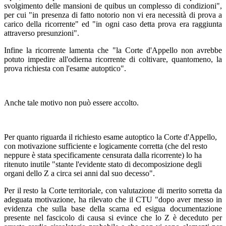
svolgimento delle mansioni de quibus un complesso di condizioni",
per cui "in presenza di fatto notorio non vi era necessità di prova a
carico della ricorrente" ed "in ogni caso detta prova era raggiunta
attraverso presunzioni".
Infine la ricorrente lamenta che "la Corte d'Appello non avrebbe
potuto impedire all'odierna ricorrente di coltivare, quantomeno, la
prova richiesta con l'esame autoptico".
Anche tale motivo non può essere accolto.
Per quanto riguarda il richiesto esame autoptico la Corte d'Appello,
con motivazione sufficiente e logicamente corretta (che del resto
neppure è stata specificamente censurata dalla ricorrente) lo ha
ritenuto inutile "stante l'evidente stato di decomposizione degli
organi dello Z a circa sei anni dal suo decesso".
Per il resto la Corte territoriale, con valutazione di merito sorretta da
adeguata motivazione, ha rilevato che il CTU "dopo aver messo in
evidenza che sulla base della scarna ed esigua documentazione
presente nel fascicolo di causa si evince che lo Z è deceduto per