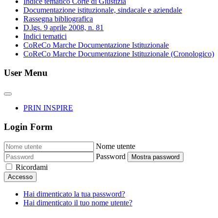
Indice tematico Corte di Giustizia
Documentazione istituzionale, sindacale e aziendale
Rassegna bibliografica
D.lgs. 9 aprile 2008, n. 81
Indici tematici
CoReCo Marche Documentazione Istituzionale
CoReCo Marche Documentazione Istituzionale (Cronologico)
User Menu
PRIN INSPIRE
Login Form
Nome utente
Password
Mostra password
Ricordami
Accesso
Hai dimenticato la tua password?
Hai dimenticato il tuo nome utente?