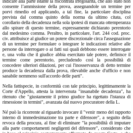
indicare alla parte istante la riscontrata irregolarità, che allo stato non
consente l’ammissione della prova, assegnandole un termine per
porvi rimedio ed applicando, a tal fine, la particolare disciplina
prevista dal comma quinto della norma da ultimo citata, col
corollario della decadenza nella sola ipotesi di mancata ottemperanza
allo spirare di questo termine, espressamente dichiarato perentorio
dal medesimo comma. Peraltro, in particolare, l'art. 244 cod. proc.
civ. attribuisce al giudice un potere discrezionale circa l'assegnazione
di un termine per formulare o integrare le indicazioni relative alle
persone da interrogare o ai fatti sui quali debbono essere interrogate
e, una volta che il giudice abbia esercitato tale potere, definisce il
termine come perentorio, precludendo così la possibilità di
concedere ulteriori dilazioni, per cui l'inosservanza di detto termine
produce la decadenza dalla prova, rilevabile anche d'ufficio e non
sanabile nemmeno sull'accordo delle parti".
Nella fattispecie, in conformità con tale principio, legittimamente la
Corte d'Appello, attesta la intervenuta "insanabile decadenza", ha
ritenuto che "giustamente il primo giudice ha rigettato l'istanza di
rimessione in termini", avanzata dal nuovo procuratore della L.
Né può la ricorrente al riguardo invocare il "venir meno del rapporto
interno di immedesimazione tra parte e difensore", a seguito della
revoca della procura, al fine di eliminare "la possibilità di imputare
alla parte comportamenti negligenti del difensore", considerato che