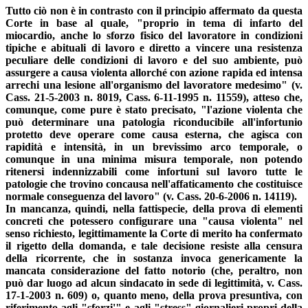
Tutto ciò non è in contrasto con il principio affermato da questa
Corte in base al quale, "proprio in tema di infarto del
miocardio, anche lo sforzo fisico del lavoratore in condizioni
tipiche e abituali di lavoro e diretto a vincere una resistenza
peculiare delle condizioni di lavoro e del suo ambiente, può
assurgere a causa violenta allorché con azione rapida ed intensa
arrechi una lesione all'organismo del lavoratore medesimo" (v.
Cass. 21-5-2003 n. 8019, Cass. 6-11-1995 n. 11559), atteso che,
comunque, come pure è stato precisato, "l'azione violenta che
può determinare una patologia riconducibile all'infortunio
protetto deve operare come causa esterna, che agisca con
rapidità e intensità, in un brevissimo arco temporale, o
comunque in una minima misura temporale, non potendo
ritenersi indennizzabili come infortuni sul lavoro tutte le
patologie che trovino concausa nell'affaticamento che costituisce
normale conseguenza del lavoro" (v. Cass. 20-6-2006 n. 14119).
In mancanza, quindi, nella fattispecie, della prova di elementi
concreti che potessero configurare una "causa violenta" nel
senso richiesto, legittimamente la Corte di merito ha confermato
il rigetto della domanda, e tale decisione resiste alla censura
della ricorrente, che in sostanza invoca genericamente la
mancata considerazione del fatto notorio (che, peraltro, non
può dar luogo ad alcun sindacato in sede di legittimità, v. Cass.
17-1-2003 n. 609) o, quanto meno, della prova presuntiva, con
riferimento agli "sforzi'" e agli "stress" giornalieri propri della