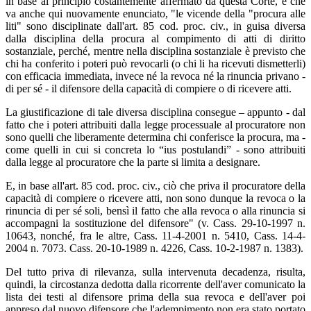
in base al principio costantemente affermato da questa Corte, e che
va anche qui nuovamente enunciato, "le vicende della "procura alle
liti" sono disciplinate dall'art. 85 cod. proc. civ., in guisa diversa
dalla disciplina della procura al compimento di atti di diritto
sostanziale, perché, mentre nella disciplina sostanziale è previsto che
chi ha conferito i poteri può revocarli (o chi li ha ricevuti dismetterli)
con efficacia immediata, invece né la revoca né la rinuncia privano -
di per sé - il difensore della capacità di compiere o di ricevere atti.
La giustificazione di tale diversa disciplina consegue – appunto - dal
fatto che i poteri attribuiti dalla legge processuale al procuratore non
sono quelli che liberamente determina chi conferisce la procura, ma -
come quelli in cui si concreta lo “ius postulandi” - sono attribuiti
dalla legge al procuratore che la parte si limita a designare.
E, in base all'art. 85 cod. proc. civ., ciò che priva il procuratore della
capacità di compiere o ricevere atti, non sono dunque la revoca o la
rinuncia di per sé soli, bensì il fatto che alla revoca o alla rinuncia si
accompagni la sostituzione del difensore" (v. Cass. 29-10-1997 n.
10643, nonché, fra le altre, Cass. 11-4-2001 n. 5410, Cass. 14-4-
2004 n. 7073. Cass. 20-10-1989 n. 4226, Cass. 10-2-1987 n. 1383).
Del tutto priva di rilevanza, sulla intervenuta decadenza, risulta,
quindi, la circostanza dedotta dalla ricorrente dell'aver comunicato la
lista dei testi al difensore prima della sua revoca e dell'aver poi
appreso dal nuovo difensore che l'adempimento non era stato portato