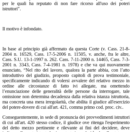
per le quali ha reputato di non fare ricorso all'uso dei poteri
istruttori".
Il motivo è infondato.
In base al principio già affermato da questa Corte (v. Cass. 21-8-
2004 n. 16529, Cass. 17-5-2006 n. 11505, v. anche, fra le altre,
Cass. S.U. 13-1-1997 n. 262. Cass. 7-11-2000 n. 14465, Cass. 7-3-
2001 n. 3343, Cass. 7-4-1981 n. 1978) e che va qui nuovamente
enunciato, “Nel rito del lavoro, qualora la parte abbia, con l’atto
introduttivo del giudizio, proposto capitoli di prova testimoniale,
specificamente indicando di volersi avvalere del relativo mezzo in
ordine alle circostanze di fatto ivi allegate, ma omettendo
l’enunciazione delle generalità delle persone da interrogare, tale
omissione non determina decadenza dalla relativa istanza istruttoria,
ma concreta una mera irregolarità, che abilita il giudice all'esercizio
del potere-dovere di cui all'art. 421, comma primo cod. proc. civ..
Conseguentemente, in sede di pronuncia dei provvedimenti istruttori
di cui all'art. 420 stesso codice, il giudice ove ritenga l'esperimento
del detto mezzo pertinente e rilevante ai fini del decidere, deve