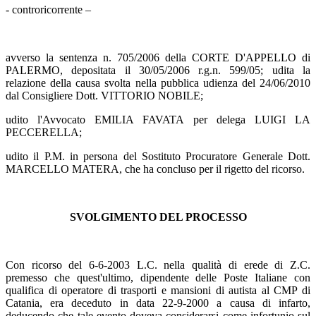
- controricorrente –
avverso la sentenza n. 705/2006 della CORTE D'APPELLO di
PALERMO, depositata il 30/05/2006 r.g.n. 599/05; udita la
relazione della causa svolta nella pubblica udienza del 24/06/2010
dal Consigliere Dott. VITTORIO NOBILE;
udito l'Avvocato EMILIA FAVATA per delega LUIGI LA
PECCERELLA;
udito il P.M. in persona del Sostituto Procuratore Generale Dott.
MARCELLO MATERA, che ha concluso per il rigetto del ricorso.
SVOLGIMENTO DEL PROCESSO
Con ricorso del 6-6-2003 L.C. nella qualità di erede di Z.C.
premesso che quest'ultimo, dipendente delle Poste Italiane con
qualifica di operatore di trasporti e mansioni di autista al CMP di
Catania, era deceduto in data 22-9-2000 a causa di infarto,
deducendo che tale evento doveva considerarsi come infortunio sul