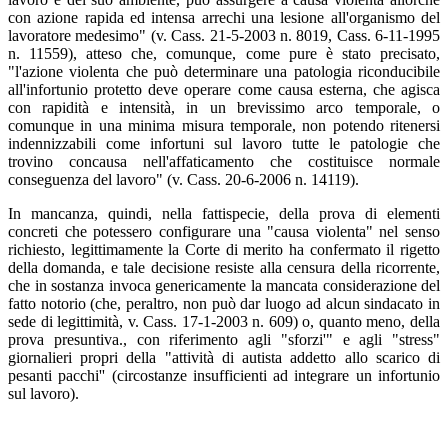
con azione rapida ed intensa arrechi una lesione all'organismo del
lavoratore medesimo" (v. Cass. 21-5-2003 n. 8019, Cass. 6-11-1995
n. 11559), atteso che, comunque, come pure è stato precisato,
"l'azione violenta che può determinare una patologia riconducibile
all'infortunio protetto deve operare come causa esterna, che agisca
con rapidità e intensità, in un brevissimo arco temporale, o
comunque in una minima misura temporale, non potendo ritenersi
indennizzabili come infortuni sul lavoro tutte le patologie che
trovino concausa nell'affaticamento che costituisce normale
conseguenza del lavoro" (v. Cass. 20-6-2006 n. 14119).
In mancanza, quindi, nella fattispecie, della prova di elementi
concreti che potessero configurare una "causa violenta" nel senso
richiesto, legittimamente la Corte di merito ha confermato il rigetto
della domanda, e tale decisione resiste alla censura della ricorrente,
che in sostanza invoca genericamente la mancata considerazione del
fatto notorio (che, peraltro, non può dar luogo ad alcun sindacato in
sede di legittimità, v. Cass. 17-1-2003 n. 609) o, quanto meno, della
prova presuntiva., con riferimento agli "sforzi'" e agli "stress"
giornalieri propri della "attività di autista addetto allo scarico di
pesanti pacchi'' (circostanze insufficienti ad integrare un infortunio
sul lavoro).