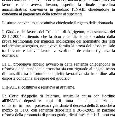
lavoro e che aveva, invano, esperito la rituale procedura
amministrativa, conveniva in giudizio l’INAIL chiedendone la
condanna al pagamento della rendita ai superstiti.
L'istituto convenuto si costituiva chiedendo il rigetto della domanda.
Il Giudice del lavoro del Tribunale di Agrigento, con sentenza del
22-12-2004 - ritenuto che la ricorrente, dichiarata decaduta dalla
prova testimoniale per mancata indicazione dei nominativi dei testi
nel termine assegnato, non aveva fornito la prova del nesso causale
tra l’evento e l'attività lavorativa svolta dal de cuius - rigettava la
domanda.
La L. proponeva appello avverso la detta sentenza chiedendone la
riforma e deducendone la erroneità sia con riguardo al negato nesso
di causalità tra infortunio e attività lavorativa sia in ordine alla
disposta condanna alle spese del giudizio.
L'INAIL si costituiva e resisteva al gravame.
La Corte d'Appello di Palermo, istruita la causa con l’ordine
all'lNAIL di depositare copia di tutta la documentazione
sanitaria in suo possesso riguardante il decesso dello Z nonché a
mezzo di CTU, con sentenza depositata il 30-5-2005, in parziale
riforma della pronuncia di primo grado, dichiarava che la L. non era