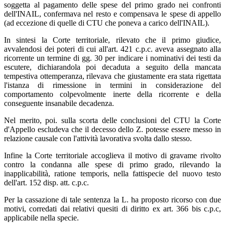
soggetta al pagamento delle spese del primo grado nei confronti
dell'INAIL, confermava nel resto e compensava le spese di appello
(ad eccezione di quelle di CTU che poneva a carico dell'INAIL).
In sintesi la Corte territoriale, rilevato che il primo giudice,
avvalendosi dei poteri di cui all'art. 421 c.p.c. aveva assegnato alla
ricorrente un termine di gg. 30 per indicare i nominativi dei testi da
escutere, dichiarandola poi decaduta a seguito della mancata
tempestiva ottemperanza, rilevava che giustamente era stata rigettata
l'istanza di rimessione in termini in considerazione del
comportamento colpevolmente inerte della ricorrente e della
conseguente insanabile decadenza.
Nel merito, poi. sulla scorta delle conclusioni del CTU la Corte
d'Appello escludeva che il decesso dello Z. potesse essere messo in
relazione causale con l'attività lavorativa svolta dallo stesso.
Infine la Corte territoriale accoglieva il motivo di gravame rivolto
contro la condanna alle spese di primo grado, rilevando la
inapplicabilità, ratione temporis, nella fattispecie del nuovo testo
dell'art. 152 disp. att. c.p.c.
Per la cassazione di tale sentenza la L. ha proposto ricorso con due
motivi, corredati dai relativi quesiti di diritto ex art. 366 bis c.p.c,
applicabile nella specie.