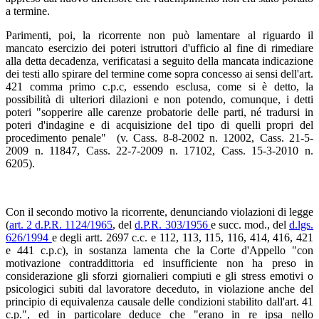
a termine.
Parimenti, poi, la ricorrente non può lamentare al riguardo il
mancato esercizio dei poteri istruttori d'ufficio al fine di rimediare
alla detta decadenza, verificatasi a seguito della mancata indicazione
dei testi allo spirare del termine come sopra concesso ai sensi dell'art.
421 comma primo c.p.c, essendo esclusa, come si è detto, la
possibilità di ulteriori dilazioni e non potendo, comunque, i detti
poteri "sopperire alle carenze probatorie delle parti, né tradursi in
poteri d'indagine e di acquisizione del tipo di quelli propri del
procedimento penale" (v. Cass. 8-8-2002 n. 12002, Cass. 21-5-
2009 n. 11847, Cass. 22-7-2009 n. 17102, Cass. 15-3-2010 n.
6205).
Con il secondo motivo la ricorrente, denunciando violazioni di legge
(
art. 2 d.P.R. 1124/1965
, del
d.P.R. 303/1956
e succ. mod., del
d.lgs.
626/1994
e degli artt. 2697 c.c. e 112, 113, 115, 116, 414, 416, 421
e 441 c.p.c), in sostanza lamenta che la Corte d'Appello "con
motivazione contraddittoria ed insufficiente non ha preso in
considerazione gli sforzi giornalieri compiuti e gli stress emotivi o
psicologici subiti dal lavoratore deceduto, in violazione anche del
principio di equivalenza causale delle condizioni stabilito dall'art. 41
c.p.", ed in particolare deduce che "erano in re ipsa nello