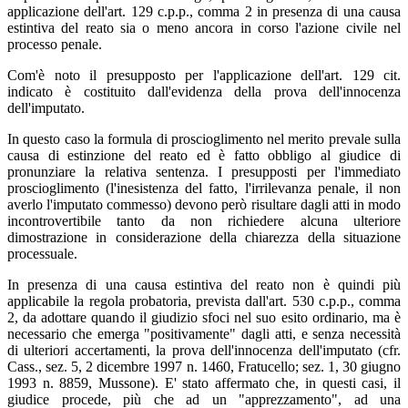
applicazione dell'art. 129 c.p.p., comma 2 in presenza di una causa
estintiva del reato sia o meno ancora in corso l'azione civile nel
processo penale.
Com'è noto il presupposto per l'applicazione dell'art. 129 cit.
indicato è costituito dall'evidenza della prova dell'innocenza
dell'imputato.
In questo caso la formula di proscioglimento nel merito prevale sulla
causa di estinzione del reato ed è fatto obbligo al giudice di
pronunziare la relativa sentenza. I presupposti per l'immediato
proscioglimento (l'inesistenza del fatto, l'irrilevanza penale, il non
averlo l'imputato commesso) devono però risultare dagli atti in modo
incontrovertibile tanto da non richiedere alcuna ulteriore
dimostrazione in considerazione della chiarezza della situazione
processuale.
In presenza di una causa estintiva del reato non è quindi più
applicabile la regola probatoria, prevista dall'art. 530 c.p.p., comma
2, da adottare quando il giudizio sfoci nel suo esito ordinario, ma è
necessario che emerga "positivamente" dagli atti, e senza necessità
di ulteriori accertamenti, la prova dell'innocenza dell'imputato (cfr.
Cass., sez. 5, 2 dicembre 1997 n. 1460, Fratucello; sez. 1, 30 giugno
1993 n. 8859, Mussone). E' stato affermato che, in questi casi, il
giudice procede, più che ad un "apprezzamento", ad una