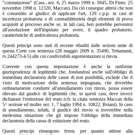
"constatazione" (Cass., sez. 6, 25 marzo 1999 n. 3945, Di Finto; 25
novembre 1998 n. 12320, Maccan). Da ciò consegue altresì che non
è consentito al giudice di applicare l'art. 129 c.p.p. in casi di
incertezza probatoria o di contraddittorietà degli elementi di prova
acquisiti al processo anche se, in tali casi, ben potrebbe pervenirsi
all'assoluzione dell'imputato per avere, il quadro probatorio,
caratteristiche di ambivalenza probatoria.
Questi principi sono stati di recente ribaditi dalle sezioni unite di
questa Corte con sentenza (28 maggio 2009 n. 35490, Tettamanti,
rv.244273-4-5) alle cui condivisibili argomentazioni si rinvia.
Coerente con questa impostazione è anche la uniforme
giurisprudenza di legittimità che, fondandosi anche sull'obbligo di
immediata declaratoria delle cause di non punibilità, esclude che il
vizio di motivazione della sentenza impugnata, che dovrebbe
ordinariamente condurre all'annullamento con rinvio, possa essere
rilevato dal giudice di legittimità che, in questi casi, deve invece
dichiarare l'estinzione del reato (cfr. la citata sentenza Maccan della
5^ sezione ed inoltre sez. 1, 7 luglio 1994 n. 10822, Boiani). In caso
di annullamento, infatti, il giudice del rinvio si troverebbe nella
medesima situazione che gli impone l'obbligo della immediata
declaratoria della causa di estinzione del reato.
Questi principi rimangono fermi, per quanto attiene alla