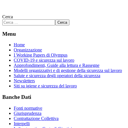
Cerca
Cerca
Menu
Home
Organizzazione
I Working Papers di Olympus
COVID-19 e sicurezza sul lavoro
Approfondimenti, Guide alla lettura e Rassegne
Modelli organizzativi e di gestione della sicurezza sul lavoro
Salute e sicurezza degli operatori della sicurezza
Newsletters
Siti su igiene e sicurezza del lavoro
Banche Dati
Fonti normative
Giurisprudenza
Contrattazione Collettiva
Interpelli