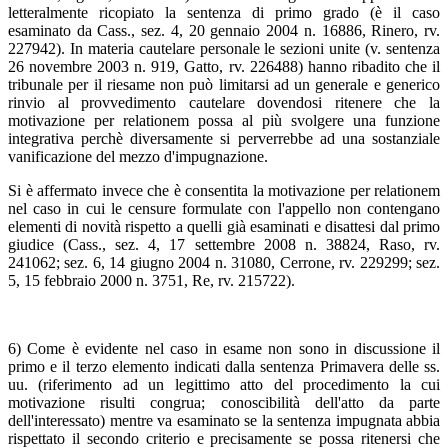
letteralmente ricopiato la sentenza di primo grado (è il caso
esaminato da Cass., sez. 4, 20 gennaio 2004 n. 16886, Rinero, rv.
227942). In materia cautelare personale le sezioni unite (v. sentenza
26 novembre 2003 n. 919, Gatto, rv. 226488) hanno ribadito che il
tribunale per il riesame non può limitarsi ad un generale e generico
rinvio al provvedimento cautelare dovendosi ritenere che la
motivazione per relationem possa al più svolgere una funzione
integrativa perchè diversamente si perverrebbe ad una sostanziale
vanificazione del mezzo d'impugnazione.
Si è affermato invece che è consentita la motivazione per relationem
nel caso in cui le censure formulate con l'appello non contengano
elementi di novità rispetto a quelli già esaminati e disattesi dal primo
giudice (Cass., sez. 4, 17 settembre 2008 n. 38824, Raso, rv.
241062; sez. 6, 14 giugno 2004 n. 31080, Cerrone, rv. 229299; sez.
5, 15 febbraio 2000 n. 3751, Re, rv. 215722).
6) Come è evidente nel caso in esame non sono in discussione il
primo e il terzo elemento indicati dalla sentenza Primavera delle ss.
uu. (riferimento ad un legittimo atto del procedimento la cui
motivazione risulti congrua; conoscibilità dell'atto da parte
dell'interessato) mentre va esaminato se la sentenza impugnata abbia
rispettato il secondo criterio e precisamente se possa ritenersi che