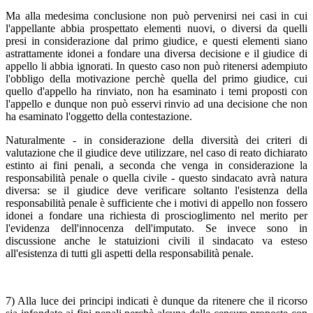
Ma alla medesima conclusione non può pervenirsi nei casi in cui
l'appellante abbia prospettato elementi nuovi, o diversi da quelli
presi in considerazione dal primo giudice, e questi elementi siano
astrattamente idonei a fondare una diversa decisione e il giudice di
appello li abbia ignorati. In questo caso non può ritenersi adempiuto
l'obbligo della motivazione perchè quella del primo giudice, cui
quello d'appello ha rinviato, non ha esaminato i temi proposti con
l'appello e dunque non può esservi rinvio ad una decisione che non
ha esaminato l'oggetto della contestazione.
Naturalmente - in considerazione della diversità dei criteri di
valutazione che il giudice deve utilizzare, nel caso di reato dichiarato
estinto ai fini penali, a seconda che venga in considerazione la
responsabilità penale o quella civile - questo sindacato avrà natura
diversa: se il giudice deve verificare soltanto l'esistenza della
responsabilità penale è sufficiente che i motivi di appello non fossero
idonei a fondare una richiesta di proscioglimento nel merito per
l'evidenza dell'innocenza dell'imputato. Se invece sono in
discussione anche le statuizioni civili il sindacato va esteso
all'esistenza di tutti gli aspetti della responsabilità penale.
7) Alla luce dei principi indicati è dunque da ritenere che il ricorso