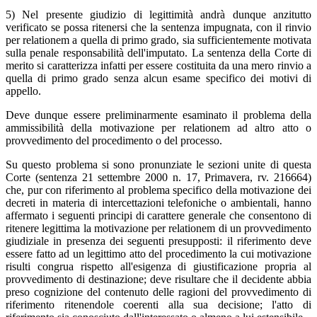
5) Nel presente giudizio di legittimità andrà dunque anzitutto
verificato se possa ritenersi che la sentenza impugnata, con il rinvio
per relationem a quella di primo grado, sia sufficientemente motivata
sulla penale responsabilità dell'imputato. La sentenza della Corte di
merito si caratterizza infatti per essere costituita da una mero rinvio a
quella di primo grado senza alcun esame specifico dei motivi di
appello.
Deve dunque essere preliminarmente esaminato il problema della
ammissibilità della motivazione per relationem ad altro atto o
provvedimento del procedimento o del processo.
Su questo problema si sono pronunziate le sezioni unite di questa
Corte (sentenza 21 settembre 2000 n. 17, Primavera, rv. 216664)
che, pur con riferimento al problema specifico della motivazione dei
decreti in materia di intercettazioni telefoniche o ambientali, hanno
affermato i seguenti principi di carattere generale che consentono di
ritenere legittima la motivazione per relationem di un provvedimento
giudiziale in presenza dei seguenti presupposti: il riferimento deve
essere fatto ad un legittimo atto del procedimento la cui motivazione
risulti congrua rispetto all'esigenza di giustificazione propria al
provvedimento di destinazione; deve risultare che il decidente abbia
preso cognizione del contenuto delle ragioni del provvedimento di
riferimento ritenendole coerenti alla sua decisione; l'atto di