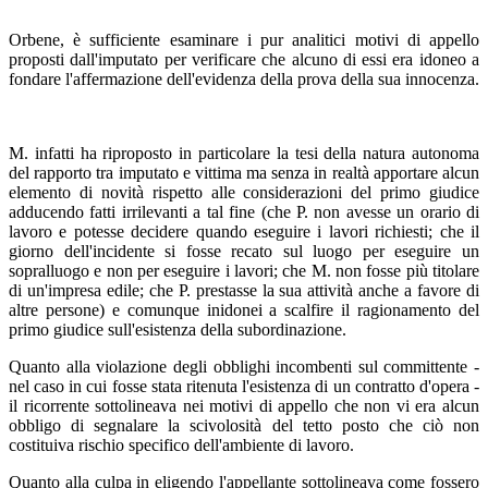
Orbene, è sufficiente esaminare i pur analitici motivi di appello
proposti dall'imputato per verificare che alcuno di essi era idoneo a
fondare l'affermazione dell'evidenza della prova della sua innocenza.
M. infatti ha riproposto in particolare la tesi della natura autonoma
del rapporto tra imputato e vittima ma senza in realtà apportare alcun
elemento di novità rispetto alle considerazioni del primo giudice
adducendo fatti irrilevanti a tal fine (che P. non avesse un orario di
lavoro e potesse decidere quando eseguire i lavori richiesti; che il
giorno dell'incidente si fosse recato sul luogo per eseguire un
sopralluogo e non per eseguire i lavori; che M. non fosse più titolare
di un'impresa edile; che P. prestasse la sua attività anche a favore di
altre persone) e comunque inidonei a scalfire il ragionamento del
primo giudice sull'esistenza della subordinazione.
Quanto alla violazione degli obblighi incombenti sul committente -
nel caso in cui fosse stata ritenuta l'esistenza di un contratto d'opera -
il ricorrente sottolineava nei motivi di appello che non vi era alcun
obbligo di segnalare la scivolosità del tetto posto che ciò non
costituiva rischio specifico dell'ambiente di lavoro.
Quanto alla culpa in eligendo l'appellante sottolineava come fossero