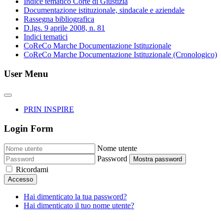
Indice tematico Corte di Giustizia
Documentazione istituzionale, sindacale e aziendale
Rassegna bibliografica
D.lgs. 9 aprile 2008, n. 81
Indici tematici
CoReCo Marche Documentazione Istituzionale
CoReCo Marche Documentazione Istituzionale (Cronologico)
User Menu
PRIN INSPIRE
Login Form
Nome utente
Password
Mostra password
Ricordami
Accesso
Hai dimenticato la tua password?
Hai dimenticato il tuo nome utente?