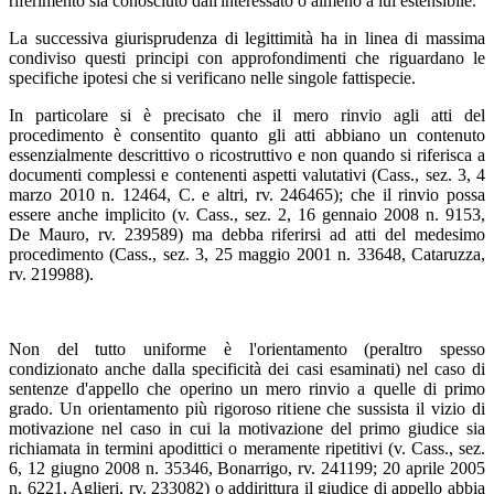
riferimento sia conosciuto dall'interessato o almeno a lui estensibile.
La successiva giurisprudenza di legittimità ha in linea di massima
condiviso questi principi con approfondimenti che riguardano le
specifiche ipotesi che si verificano nelle singole fattispecie.
In particolare si è precisato che il mero rinvio agli atti del
procedimento è consentito quanto gli atti abbiano un contenuto
essenzialmente descrittivo o ricostruttivo e non quando si riferisca a
documenti complessi e contenenti aspetti valutativi (Cass., sez. 3, 4
marzo 2010 n. 12464, C. e altri, rv. 246465); che il rinvio possa
essere anche implicito (v. Cass., sez. 2, 16 gennaio 2008 n. 9153,
De Mauro, rv. 239589) ma debba riferirsi ad atti del medesimo
procedimento (Cass., sez. 3, 25 maggio 2001 n. 33648, Cataruzza,
rv. 219988).
Non del tutto uniforme è l'orientamento (peraltro spesso
condizionato anche dalla specificità dei casi esaminati) nel caso di
sentenze d'appello che operino un mero rinvio a quelle di primo
grado. Un orientamento più rigoroso ritiene che sussista il vizio di
motivazione nel caso in cui la motivazione del primo giudice sia
richiamata in termini apodittici o meramente ripetitivi (v. Cass., sez.
6, 12 giugno 2008 n. 35346, Bonarrigo, rv. 241199; 20 aprile 2005
n. 6221, Aglieri, rv. 233082) o addirittura il giudice di appello abbia