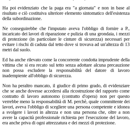
Ha poi evidenziato che la paga era "a giornata" e non in base al
risultato e ciò costituiva ulteriore elemento sintomatico dell'esistenza
della subordinazione.
Ne conseguirebbe che l'imputato aveva l'obbligo di fornire a P.,
incaricato dei lavori di riparazione e pulizia di una grondaia, i mezzi
di protezione (in particolare le cinture di sicurezza) necessari per
evitare i rischi di caduta dal tetto dove si trovava ad un'altezza di 13
metri dal suolo.
Ed ha anche rilevato come la concorrente condotta imprudente della
vittima che si era recato sul tetto senza adottare alcuna precauzione
non possa escludere la responsabilità del datore di lavoro
inadempiente all'obbligo di sicurezza.
Non ha peraltro mancato, il giudice di primo grado, di evidenziare
che se anche dovesse accedersi alla ricostruzione del rapporto come
contratto di lavoro autonomo (contratto d'opera) non per questo
verrebbe meno la responsabilità di M. perchè, quale committente dei
lavori, aveva l'obbligo di scegliere una persona competente e idonea
a svolgere i lavori in altezza e non una persona che, oltre a non
avere la capacità professionale richiesta per l'esecuzione del lavoro,
era anche priva di ogni attrezzatura e dei mezzi di protezione.