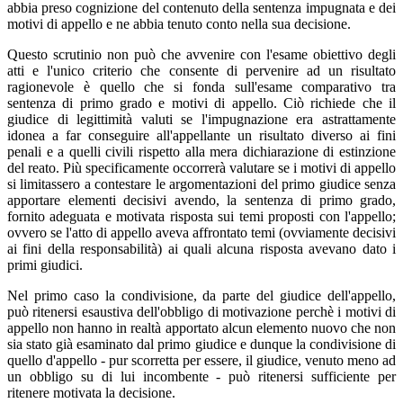
abbia preso cognizione del contenuto della sentenza impugnata e dei
motivi di appello e ne abbia tenuto conto nella sua decisione.
Questo scrutinio non può che avvenire con l'esame obiettivo degli
atti e l'unico criterio che consente di pervenire ad un risultato
ragionevole è quello che si fonda sull'esame comparativo tra
sentenza di primo grado e motivi di appello. Ciò richiede che il
giudice di legittimità valuti se l'impugnazione era astrattamente
idonea a far conseguire all'appellante un risultato diverso ai fini
penali e a quelli civili rispetto alla mera dichiarazione di estinzione
del reato. Più specificamente occorrerà valutare se i motivi di appello
si limitassero a contestare le argomentazioni del primo giudice senza
apportare elementi decisivi avendo, la sentenza di primo grado,
fornito adeguata e motivata risposta sui temi proposti con l'appello;
ovvero se l'atto di appello aveva affrontato temi (ovviamente decisivi
ai fini della responsabilità) ai quali alcuna risposta avevano dato i
primi giudici.
Nel primo caso la condivisione, da parte del giudice dell'appello,
può ritenersi esaustiva dell'obbligo di motivazione perchè i motivi di
appello non hanno in realtà apportato alcun elemento nuovo che non
sia stato già esaminato dal primo giudice e dunque la condivisione di
quello d'appello - pur scorretta per essere, il giudice, venuto meno ad
un obbligo su di lui incombente - può ritenersi sufficiente per
ritenere motivata la decisione.