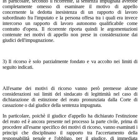
In particolare, secondo il ricorrente, la sentenza impugnata avrebbe
completamente omesso di esaminare il motivo di appello
concernente la dedotta inesistenza di un rapporto di lavoro
subordinato fra l'imputato e la persona offesa tra i quali era invece
intercorso un rapporto di lavoro autonomo qualificabile come
contratto d'opera. Il ricorrente riporta quindi le argomentazioni
contenute nei motivi di appello non prese in considerazione dai
giudici dell'impugnazione.
3) Il ricorso è solo parzialmente fondato e va accolto nei limiti di
seguito indicati.
All'esame dei motivi di ricorso vanno però premesse alcune
considerazioni sui limiti del sindacato di legittimità nel caso di
dichiarazione di estinzione del reato pronunziata dalla Corte di
cassazione o dal giudice della sentenza impugnata.
In particolare, poichè il giudice d'appello ha dichiarato l'estinzione
del reato ed è ancora presente nel processo la parte civile, prima di
procedere all'esame specifico dei motivi di ricorso, vanno esaminati i
principi che disciplinano il rapporto tra l'accertamento della
responsabilità penale e l'obbligo, per il giudice, di immediata