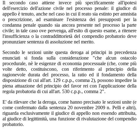
Il secondo caso attiene invece più specificamente all'ipotesi
dell'esercizio dell'azione civile nel processo penale: il giudice di
appello è tenuto, anche nel caso in cui il reato sia estinto per amnistia
o prescrizione, ad esaminare l'esistenza dei presupposti per la
condanna penale quando sia ancora presente nel processo la parte
civile; in tale caso ove pervenga, all'esito di questo esame, a ritenere
l'insufficienza o la contraddittorietà del compendio probatorio deve
pronunziare sentenza di assoluzione nel merito.
Secondo le sezioni unite questa deroga ai principi in precedenza
enunciati si fonda sulla considerazione "che alcun ostacolo
procedurale, nè le esigenze di economia processuale (che, come più
volte detto, costituiscono, con riferimento al principio della
ragionevole durata del processo, la ratio ed il fondamento della
disposizione di cui all'art. 129 c.p.p., comma 2), possono impedire la
piena attuazione del principio del favor rei con l'applicazione della
regola probatoria di cui all'art. 530 c.p.p., comma 2".
E' da rilevare che la deroga, come hanno precisato le sezioni unite (e
come confermato dalla sentenza 20 novembre 2009 n. Pelli e altri),
riguarda esclusivamente il giudice di appello non essendo attribuita,
al giudice di legittimità, una funzione di rivalutazione del compendio
probatorio.