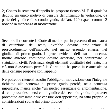
2) Contro la sentenza d'appello ha proposto ricorso M. F. il quale ha
dedotto un unico motivo di censura denunziando la violazione, da
parte del giudice di secondo grado, dell'art. 129 c.p.c., comma 2
nonchè la mancanza di motivazione.
Secondo il ricorrente la Corte di merito, pur in presenza di una causa
di estinzione del reato, avrebbe dovuto pronunziare il
proscioglimento dell'imputato nel merito essendo emersa, nel
giudizio di primo grado, la prova evidente della sua innocenza.
Inoltre avrebbe comunque dovuto accertare, per confermare le
statuizioni civili, l'esistenza degli elementi costitutivi del reato; ma
ciò non è avvenuto perchè la Corte non ha preso in esame alcuna
delle censure proposte con l'appello.
Nè potrebbe ritenersi assolto l'obbligo di motivazione con l'integrale
richiamo alla sentenza di primo grado perchè, nella sentenza
impugnata, manca anche "un nucleo essenziale di argomentazione,
da cui possa desumersi che il giudice del secondo grado, dopo aver
proceduto all'esame delle censure dell'appellante, ha fatto proprie le
considerazioni svolte dal primo giudice".