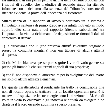
sia infondato ai fini penali perchè alcuna delle censure proposte con
i motivi di appello, che il giudice di secondo grado ha ritenuto
infondate con il richiamo alla sentenza del Tribunale, consente di
ritenere evidente la prova dell'innocenza del ricorrente.
Sull'esistenza di un rapporto di lavoro subordinato tra la vittima e
l'imputato la sentenza di primo grado aveva infatti motivato in modo
approfondito sulla natura del rapporto (ritenuto subordinato) tra
l'imputato e la vittima richiamando le deposizioni testimoniali dal cui
contenuto si ricava:
1) la circostanza che P. (che prestava attività lavorativa stagionale
presso la comunità montana) non era titolare di alcuna attività
d'impresa;
2) che M. lo chiamava spesso per eseguire lavori di vario genere sia
presso gli immobili che sui terreni agricoli di sua proprietà;
3) che P. non disponeva di attrezzature per lo svolgimento del lavoro
ma solo di alcuni attrezzi elementari.
Da queste caratteristiche il giudicante ha tratto la conclusione che
non di locatio operis si trattasse ma di locatio operarum perchè P.
metteva a disposizione le sue energie sotto la direzione di M. che di
volta in volta lo chiamava e gli indicava le attività da svolgere e ne
dirigeva il lavoro essendo addirittura spesso presente.