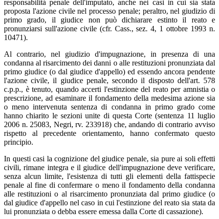
responsabilità penale dell'imputato, anche nei casi in cui sia stata
proposta l'azione civile nel processo penale; peraltro, nel giudizio di
primo grado, il giudice non può dichiarare estinto il reato e
pronunziarsi sull'azione civile (cfr. Cass., sez. 4, 1 ottobre 1993 n.
10471).
Al contrario, nel giudizio d'impugnazione, in presenza di una
condanna al risarcimento dei danni o alle restituzioni pronunziata dal
primo giudice (o dal giudice d'appello) ed essendo ancora pendente
l'azione civile, il giudice penale, secondo il disposto dell'art. 578
c.p.p., è tenuto, quando accerti l'estinzione del reato per amnistia o
prescrizione, ad esaminare il fondamento della medesima azione sia
o meno intervenuta sentenza di condanna in primo grado come
hanno chiarito le sezioni unite di questa Corte (sentenza 11 luglio
2006 n. 25083, Negri, rv. 233918) che, andando di contrario avviso
rispetto al precedente orientamento, hanno confermato questo
principio.
In questi casi la cognizione del giudice penale, sia pure ai soli effetti
civili, rimane integra e il giudice dell'impugnazione deve verificare,
senza alcun limite, l'esistenza di tutti gli elementi della fattispecie
penale al fine di confermare o meno il fondamento della condanna
alle restituzioni o al risarcimento pronunziata dal primo giudice (o
dal giudice d'appello nel caso in cui l'estinzione del reato sia stata da
lui pronunziata o debba essere emessa dalla Corte di cassazione).