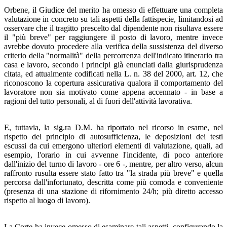
Orbene, il Giudice del merito ha omesso di effettuare una completa
valutazione in concreto su tali aspetti della fattispecie, limitandosi ad
osservare che il tragitto prescelto dal dipendente non risultava essere
il "più breve" per raggiungere il posto di lavoro, mentre invece
avrebbe dovuto procedere alla verifica della sussistenza del diverso
criterio della "normalità" della percorrenza dell'indicato itinerario tra
casa e lavoro, secondo i principi già enunciati dalla giurisprudenza
citata, ed attualmente codificati nella L. n. 38 del 2000, art. 12, che
riconoscono la copertura assicurativa qualora il comportamento del
lavoratore non sia motivato come appena accennato - in base a
ragioni del tutto personali, al di fuori dell'attività lavorativa.
E, tuttavia, la sig.ra D.M. ha riportato nel ricorso in esame, nel
rispetto del principio di autosufficienza, le deposizioni dei testi
escussi da cui emergono ulteriori elementi di valutazione, quali, ad
esempio, l'orario in cui avvenne l'incidente, di poco anteriore
dall'inizio del turno di lavoro - ore 6 -, mentre, per altro verso, alcun
raffronto rusulta essere stato fatto tra "la strada più breve" e quella
percorsa dall'infortunato, descritta come più comoda e conveniente
(presenza di una stazione di rifornimento 24/h; più diretto accesso
rispetto al luogo di lavoro).
La Corte ha invece omesso di esaminare tali aspetti, configurando la