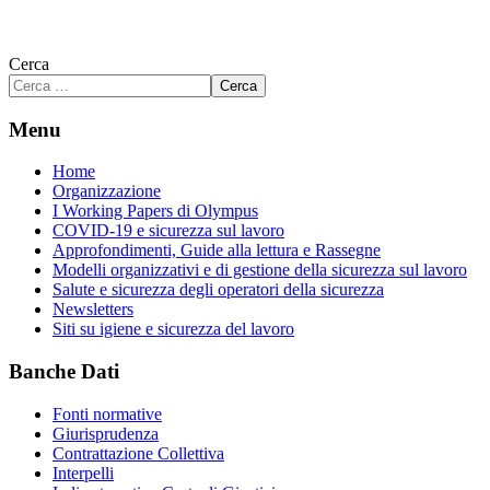
Cerca
Cerca
Menu
Home
Organizzazione
I Working Papers di Olympus
COVID-19 e sicurezza sul lavoro
Approfondimenti, Guide alla lettura e Rassegne
Modelli organizzativi e di gestione della sicurezza sul lavoro
Salute e sicurezza degli operatori della sicurezza
Newsletters
Siti su igiene e sicurezza del lavoro
Banche Dati
Fonti normative
Giurisprudenza
Contrattazione Collettiva
Interpelli