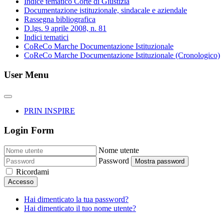
Indice tematico Corte di Giustizia
Documentazione istituzionale, sindacale e aziendale
Rassegna bibliografica
D.lgs. 9 aprile 2008, n. 81
Indici tematici
CoReCo Marche Documentazione Istituzionale
CoReCo Marche Documentazione Istituzionale (Cronologico)
User Menu
PRIN INSPIRE
Login Form
Nome utente
Password
Mostra password
Ricordami
Accesso
Hai dimenticato la tua password?
Hai dimenticato il tuo nome utente?