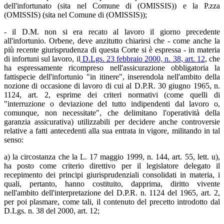
dell'infortunato (sita nel Comune di (OMISSIS)) e la P.zza
(OMISSIS) (sita nel Comune di (OMISSIS));
- il D.M. non si era recato al lavoro il giorno precedente
all'infortunio. Orbene, deve anzitutto chiarirsi che - come anche la
più recente giurisprudenza di questa Corte si è espressa - in materia
di infortuni sul lavoro, il
D.Lgs. 23 febbraio 2000, n. 38, art. 12
, che
ha espressamente ricompreso nell'assicurazione obbligatoria la
fattispecie dell'infortunio "in itinere", inserendola nell'ambito della
nozione di occasione di lavoro di cui al D.P.R. 30 giugno 1965, n.
1124, art. 2, esprime dei criteri normativi (come quelli di
"interruzione o deviazione del tutto indipendenti dal lavoro o,
comunque, non necessitate", che delimitano l'operatività della
garanzia assicurativa) utilizzabili per decidere anche controversie
relative a fatti antecedenti alla sua entrata in vigore, militando in tal
senso:
a) la circostanza che la L. 17 maggio 1999, n. 144, art. 55, lett. u),
ha posto come criterio direttivo per il legislatore delegato il
recepimento dei principi giurisprudenziali consolidati in materia, i
quali, pertanto, hanno costituito, dapprima, diritto vivente
nell'ambito dell'interpretazione del D.P.R. n. 1124 del 1965, art. 2,
per poi plasmare, come tali, il contenuto del precetto introdotto dal
D.Lgs. n. 38 del 2000, art. 12;