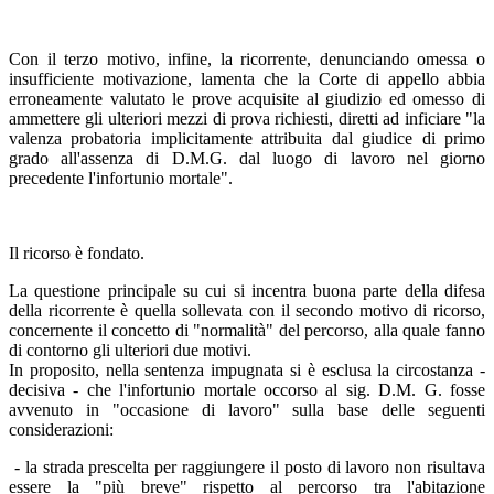
Con il terzo motivo, infine, la ricorrente, denunciando omessa o
insufficiente motivazione, lamenta che la Corte di appello abbia
erroneamente valutato le prove acquisite al giudizio ed omesso di
ammettere gli ulteriori mezzi di prova richiesti, diretti ad inficiare "la
valenza probatoria implicitamente attribuita dal giudice di primo
grado all'assenza di D.M.G. dal luogo di lavoro nel giorno
precedente l'infortunio mortale".
Il ricorso è fondato.
La questione principale su cui si incentra buona parte della difesa
della ricorrente è quella sollevata con il secondo motivo di ricorso,
concernente il concetto di "normalità" del percorso, alla quale fanno
di contorno gli ulteriori due motivi.
In proposito, nella sentenza impugnata si è esclusa la circostanza -
decisiva - che l'infortunio mortale occorso al sig. D.M. G. fosse
avvenuto in "occasione di lavoro" sulla base delle seguenti
considerazioni:
- la strada prescelta per raggiungere il posto di lavoro non risultava
essere la "più breve" rispetto al percorso tra l'abitazione