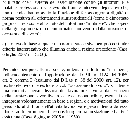
b) il fatto che il sistema dell'assicurazione contro gli infortuni e le
malattie professionali si è evoluto tramite interventi legislativi che,
non di rado, hanno avuto la funzione di far assurgere a dignità di
norma positiva gli orientamenti giurisprudenziali (come è dimostrato
proprio in relazione all'istituto dell'infortunio "in itinere", che l'opera
della giurisprudenza ha conformato muovendo dalla nozione di
occasione di lavoro);
c) il rilievo in base al quale una norma successiva ben può costituire
criterio interpretativo che illumina anche il regime precedente (Cass.
6 luglio 2007 n. 15266).
Pertanto, ben può affermarsi che, in tema di infortunio "in itinere",
indipendentemente dall'applicazione del D.P.R. n. 1124 del 1965,
art. 2, comma 3 (aggiunto dal D.Lgs. n. 38 del 2000, art. 12), per
rischio elettivo, che esclude la c.d. "occasione di lavoro", si intende
una condotta personalissima del lavoratore, avulsa dall'esercizio
della prestazione lavorativa o ad essa riconducibile, esercitata ed
intrapresa volontariamente in base a ragioni e a motivazioni dei tutto
personali, al di fuori dell'attività lavorativa e prescindendo da essa,
idonea ad interrompere il nesso eziologico tra prestazione ed attività
assicurata (Cass. 8 giugno 2005 n. 11950).