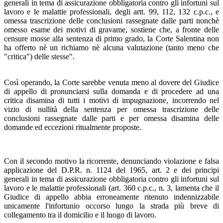
generali in tema di assicurazione obbligatoria contro gli infortuni sul
lavoro e le malattie professionali, degli artt. 99, 112, 132 c.p.c., e
omessa trascrizione delle conclusioni rassegnate dalle parti nonchè
omesso esame dei motivi di gravame, sostiene che, a fronte delle
censure mosse alla sentenza di primo grado, la Corte Salentina non
ha offerto nè un richiamo nè alcuna valutazione (tanto meno che
"critica") delle stesse".
Così operando, la Corte sarebbe venuta meno al dovere del Giudice
di appello di pronunciarsi sulla domanda e di procedere ad una
critica disamina di tutti i motivi di impugnazione, incorrendo nel
vizio di nullità della sentenza per omessa trascrizione delle
conclusioni rassegnate dalle parti e per omessa disamina delle
domande ed eccezioni ritualmente proposte.
Con il secondo motivo la ricorrente, denunciando violazione e falsa
applicazione del D.P.R. n. 1124 del 1965, art. 2 e dei principi
generali in tema di assicurazione obbligatoria contro gli infortuni sul
lavoro e le malattie professionali (art. 360 c.p.c., n. 3, lamenta che il
Giudice di appello abbia erroneamente ritenuto indennizzabile
unicamente l'infortunio occorso lungo la strada più breve di
collegamento tra il domicilio e il luogo di lavoro.