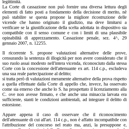
legittimità.
La Corte di cassazione non può fornire una diversa lettura degli
elementi di fatto posti a fondamento della decisione di merito, nè
può stabilire se questa propone la migliore ricostruzione delle
vicende che hanno originato il giudizio, ma deve limitarsi a
verificare se la giustificazione della scelta adottata in dispositivo sia
compatibile con il senso comune e con i limiti di una plausibile
opinabilità di apprezzamento. Cassazione penale, sez. 4^, 29
gennaio 2007, n. 12255.
Il ricorrente S. propone valutazioni alternative delle prove,
censurando la sentenza di illogicità per non avere considerato che il
suo ruolo assai modesto nell'intera vicenda, riconosciuto dalla stessa
Corte con la concessione dell'attenuante ex art. 114 c.p., escludeva
una sua reale partecipazione al delitto;
si tratta però di valutazioni meramente alternative della prova rispetto
a quella effettuate dalla Corte di appello che, invece, ha osservato
come sia emerso che anche lo S. ha prospettato il licenziamento alla
C. ove non avesse firmato, e che anche una minaccia larvata era
sufficiente, stanti le condizioni ambientali, ad integrare il delitto di
estorsione.
Appare appena il caso di osservare che il riconoscimento
dell'attenuante di cui all'art. 114 c.p., non è affatto incompatibile con
l'attribuzione del concorso nel reato ma, anzi, la presuppone e,