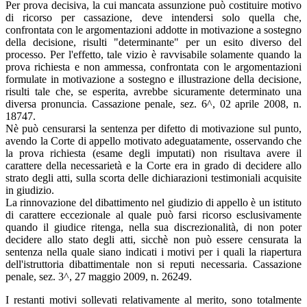
Per prova decisiva, la cui mancata assunzione può costituire motivo
di ricorso per cassazione, deve intendersi solo quella che,
confrontata con le argomentazioni addotte in motivazione a sostegno
della decisione, risulti "determinante" per un esito diverso del
processo. Per l'effetto, tale vizio è ravvisabile solamente quando la
prova richiesta e non ammessa, confrontata con le argomentazioni
formulate in motivazione a sostegno e illustrazione della decisione,
risulti tale che, se esperita, avrebbe sicuramente determinato una
diversa pronuncia. Cassazione penale, sez. 6^, 02 aprile 2008, n.
18747.
Nè può censurarsi la sentenza per difetto di motivazione sul punto,
avendo la Corte di appello motivato adeguatamente, osservando che
la prova richiesta (esame degli imputati) non risultava avere il
carattere della necessarietà e la Corte era in grado di decidere allo
strato degli atti, sulla scorta delle dichiarazioni testimoniali acquisite
in giudizio.
La rinnovazione del dibattimento nel giudizio di appello è un istituto
di carattere eccezionale al quale può farsi ricorso esclusivamente
quando il giudice ritenga, nella sua discrezionalità, di non poter
decidere allo stato degli atti, sicchè non può essere censurata la
sentenza nella quale siano indicati i motivi per i quali la riapertura
dell'istruttoria dibattimentale non si reputi necessaria. Cassazione
penale, sez. 3^, 27 maggio 2009, n. 26249.
I restanti motivi sollevati relativamente al merito, sono totalmente