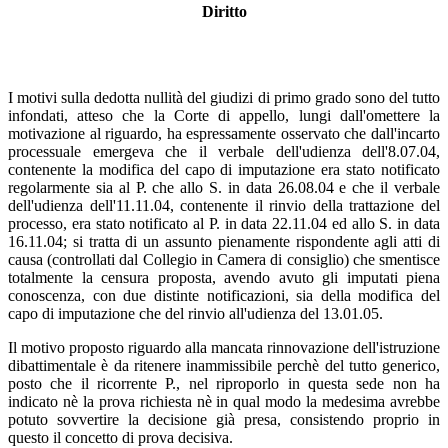
Diritto
I motivi sulla dedotta nullità del giudizi di primo grado sono del tutto
infondati, atteso che la Corte di appello, lungi dall'omettere la
motivazione al riguardo, ha espressamente osservato che dall'incarto
processuale emergeva che il verbale dell'udienza dell'8.07.04,
contenente la modifica del capo di imputazione era stato notificato
regolarmente sia al P. che allo S. in data 26.08.04 e che il verbale
dell'udienza dell'11.11.04, contenente il rinvio della trattazione del
processo, era stato notificato al P. in data 22.11.04 ed allo S. in data
16.11.04; si tratta di un assunto pienamente rispondente agli atti di
causa (controllati dal Collegio in Camera di consiglio) che smentisce
totalmente la censura proposta, avendo avuto gli imputati piena
conoscenza, con due distinte notificazioni, sia della modifica del
capo di imputazione che del rinvio all'udienza del 13.01.05.
Il motivo proposto riguardo alla mancata rinnovazione dell'istruzione
dibattimentale è da ritenere inammissibile perchè del tutto generico,
posto che il ricorrente P., nel riproporlo in questa sede non ha
indicato nè la prova richiesta nè in qual modo la medesima avrebbe
potuto sovvertire la decisione già presa, consistendo proprio in
questo il concetto di prova decisiva.