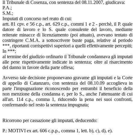
Il Tribunale di Cosenza, con sentenza del 08.11.2007, giudicava:
P.A.;
S.M.;
Imputati di concorso nel reato di cui:
artt. 81 cpv. e 56 c.p., art. 629 c.p., commi 1 e 2 - perchè, il P. quale
datore di lavoro e lo S. quale consulente del lavoro, mediante
reiterate minacce di licenziamento (poi attuato), avevano tentato di
costringere C.M.A. a sottoscrivere buste paga, relative al periodo
***, riportanti corrispettivi superiori a quelli effettivamente percepiti;
In ***;
al termine del giudizio ordinario il Tribunale condannava gli imputati
alle pene rispettivamente indicate in sentenza; oltre al risarcimento
del danno in favore della parte offesa;
Avverso tale decisione proponevano gravame gli imputati e la Corte
di appello di Catanzaro, con sentenza del 08.10.09 accoglieva in
parte l'impugnazione riconoscendo per entrambi il beneficio della
non menzione della condanna e, per lo S., anche l'attenuante di cui
all'art. 114 c.p., comma 1, riducendo la pena nei suoi confronti,
confermando nel resto la sentenza impugnata;
Ricorrono per cassazione gli imputati, deducendo:
P.: MOTIVI ex art. 606 c.p.p., comma 1, lett. b), c), d), e).