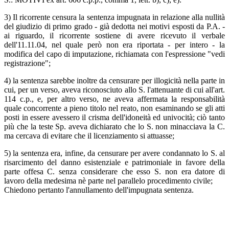
3) Il ricorrente censura la sentenza impugnata in relazione alla nullità
del giudizio di primo grado - già dedotta nei motivi esposti da P.A. -
ai riguardo, il ricorrente sostiene di avere ricevuto il verbale
dell'11.11.04, nel quale però non era riportata - per intero - la
modifica del capo di imputazione, richiamata con l'espressione "vedi
registrazione";
4) la sentenza sarebbe inoltre da censurare per illogicità nella parte in
cui, per un verso, aveva riconosciuto allo S. l'attenuante di cui all'art.
114 c.p., e, per altro verso, ne aveva affermata la responsabilità
quale concorrente a pieno titolo nel reato, non esaminando se gli atti
posti in essere avessero il crisma dell'idoneità ed univocità; ciò tanto
più che la teste Sp. aveva dichiarato che lo S. non minacciava la C.
ma cercava di evitare che il licenziamento si attuasse;
5) la sentenza era, infine, da censurare per avere condannato lo S. al
risarcimento del danno esistenziale e patrimoniale in favore della
parte offesa C. senza considerare che esso S. non era datore di
lavoro della medesima nè parte nel parallelo procedimento civile;
Chiedono pertanto l'annullamento dell'impugnata sentenza.