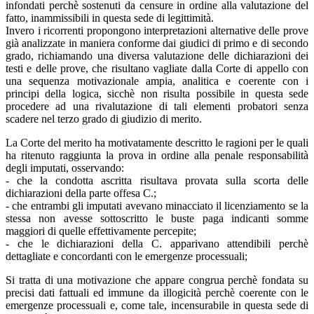
infondati perchè sostenuti da censure in ordine alla valutazione del
fatto, inammissibili in questa sede di legittimità.
Invero i ricorrenti propongono interpretazioni alternative delle prove
già analizzate in maniera conforme dai giudici di primo e di secondo
grado, richiamando una diversa valutazione delle dichiarazioni dei
testi e delle prove, che risultano vagliate dalla Corte di appello con
una sequenza motivazionale ampia, analitica e coerente con i
principi della logica, sicchè non risulta possibile in questa sede
procedere ad una rivalutazione di tali elementi probatori senza
scadere nel terzo grado di giudizio di merito.
La Corte del merito ha motivatamente descritto le ragioni per le quali
ha ritenuto raggiunta la prova in ordine alla penale responsabilità
degli imputati, osservando:
- che la condotta ascritta risultava provata sulla scorta delle
dichiarazioni della parte offesa C.;
- che entrambi gli imputati avevano minacciato il licenziamento se la
stessa non avesse sottoscritto le buste paga indicanti somme
maggiori di quelle effettivamente percepite;
- che le dichiarazioni della C. apparivano attendibili perchè
dettagliate e concordanti con le emergenze processuali;
Si tratta di una motivazione che appare congrua perchè fondata su
precisi dati fattuali ed immune da illogicità perchè coerente con le
emergenze processuali e, come tale, incensurabile in questa sede di