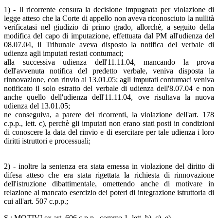
1) - Il ricorrente censura la decisione impugnata per violazione di
legge atteso che la Corte di appello non aveva riconosciuto la nullità
verificatasi nel giudizio di primo grado, allorchè, a seguito della
modifica del capo di imputazione, effettuata dal PM all'udienza del
08.07.04, il Tribunale aveva disposto la notifica del verbale di
udienza agli imputati restati contumaci;
alla successiva udienza dell'11.11.04, mancando la prova
dell'avvenuta notifica del predetto verbale, veniva disposta la
rinnovazione, con rinvio al 13.01.05; agli imputati contumaci veniva
notificato il solo estratto del verbale di udienza dell'8.07.04 e non
anche quello dell'udienza dell'11.11.04, ove risultava la nuova
udienza del 13.01.05;
ne conseguiva, a parere dei ricorrenti, la violazione dell'art. 178
c.p.p., lett. c), perchè gli imputati non erano stati posti in condizioni
di conoscere la data del rinvio e di esercitare per tale udienza i loro
diritti istruttori e processuali;
2) - inoltre la sentenza era stata emessa in violazione del diritto di
difesa atteso che era stata rigettata la richiesta di rinnovazione
dell'istruzione dibattimentale, omettendo anche di motivare in
relazione al mancato esercizio dei poteri di integrazione istruttoria di
cui all'art. 507 c.p.p.;
S.: MOTIVI ex art. 606 c.p.p., comma 1, lett. b), c), e).