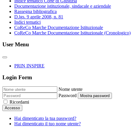
Indice tematico Corte di Giustizia
Documentazione istituzionale, sindacale e aziendale
Rassegna bibliografica
D.lgs. 9 aprile 2008, n. 81
Indici tematici
CoReCo Marche Documentazione Istituzionale
CoReCo Marche Documentazione Istituzionale (Cronologico)
User Menu
PRIN INSPIRE
Login Form
Nome utente
Password
Mostra password
Ricordami
Accesso
Hai dimenticato la tua password?
Hai dimenticato il tuo nome utente?