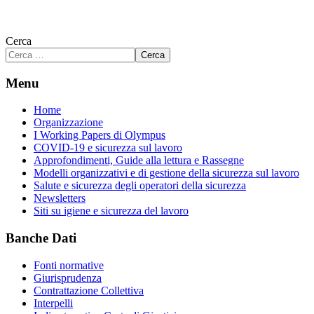
Cerca
Cerca
Menu
Home
Organizzazione
I Working Papers di Olympus
COVID-19 e sicurezza sul lavoro
Approfondimenti, Guide alla lettura e Rassegne
Modelli organizzativi e di gestione della sicurezza sul lavoro
Salute e sicurezza degli operatori della sicurezza
Newsletters
Siti su igiene e sicurezza del lavoro
Banche Dati
Fonti normative
Giurisprudenza
Contrattazione Collettiva
Interpelli