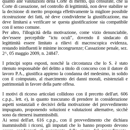
quanto alle valutazioni della Corte di merito, qui censurate, che la
Corte di cassazione, nel controllo di legittimità, non deve stabilire se
la decisione di merito proponga effettivamente la migliore possibile
ricostruzione dei fatti, nè deve condividerne la giustificazione, ma
deve limitarsi a verificare se questa giustificazione sia compatibile
con il senso comune.
Per altro, l'illogicità della motivazione, come vizio denunciabile,
dev'essere percepibile "ictu oculi", dovendo il sindacato di
legittimità essere limitato a rilievi di macroscopica evidenza,
restando ininfluenti le minime incongruenze; Cassazione penale, sez.
2^, 05 maggio 2009, n. 24847.
I principi sopra esposti, nonchè la circostanza che lo S. è stato
ritenuto responsabile del delitto a titolo di concorso con il datore di
lavoro P.A., giustifica appieno la condanna del medesimo, in solido
con il coimputato, al risarcimento dei danni morali, esistenziali e
patrimoniali in favore della parte offesa.
I motivi di ricorso articolati collidono con il precetto dell'art. 606
c.p.p., lett. e), in quanto trascurano di prendere in considerazione
aspetti sostanziali e decisivi della motivazione del provvedimento
impugnato, proponendo soluzioni e valutazioni alternative, sicchè
sono da ritenersi inammissibili.
Ai sensi dell'art. 616 c.p.p., con il provvedimento che dichiara
inammissibili i ricorsi, gli imputati che lo hanno proposto devono