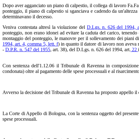
Dopo aver agganciato un piano di calpestio, il collega di lavoro Fa.Fa.
ponteggio, il piano di calpestio si sganciava e cadendo da un'altezza 
determinavano il decesso.
Veniva contestata altresì la violazione del
D.Lgs. n. 626 del 1994, ar
ponteggio, non erano idonei ad evitare la caduta del carico, tenendo 
montaggio del ponteggio, le manovre per il sollevamento dei piani di 
1994, art. 4, comma 5, lett. f
) in quanto il datore di lavoro non aveva r
-
D.P.R. n. 547 del 1955
, art. 38), del D.Lgs. n. 626 del 1994, art.
22
Con sentenza dell'1.12.06 il Tribunale di Ravenna in composizione
condonata) oltre al pagamento delle spese processuali e al risarcimento d
Avverso la decisione del Tribunale di Ravenna ha proposto appello il 
La Corte di Appello di Bologna, con la sentenza oggetto del present
spese processuali.