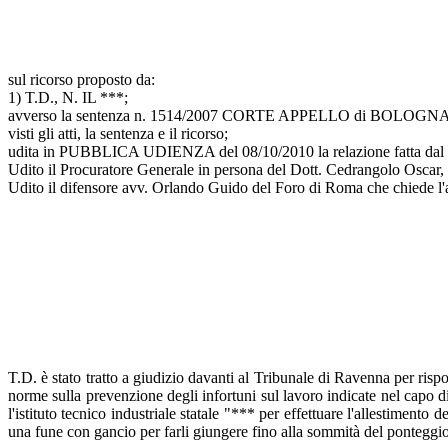
sul ricorso proposto da:
1) T.D., N. IL ***;
avverso la sentenza n. 1514/2007 CORTE APPELLO di BOLOGNA, 
visti gli atti, la sentenza e il ricorso;
udita in PUBBLICA UDIENZA del 08/10/2010 la relazione fatta d
Udito il Procuratore Generale in persona del Dott. Cedrangolo Oscar, c
Udito il difensore avv. Orlando Guido del Foro di Roma che chiede l'
T.D. è stato tratto a giudizio davanti al Tribunale di Ravenna per risp
norme sulla prevenzione degli infortuni sul lavoro indicate nel capo di
l'istituto tecnico industriale statale "*** per effettuare l'allestimento
una fune con gancio per farli giungere fino alla sommità del ponteggio