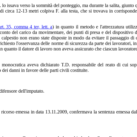
 lo issava verso la sommità del ponteggio, ma durante la salita, giunto q
di circa 12-13 metri colpiva F. alla testa, che si trovava in corrisponde
t. 35, comma 4 ter, lett. a
) in quanto il metodo e l'attrezzatura utili
conto del carico da movimentare, dei punti di presa e del dispositivo 
calpestio non erano state disposte in modo da evitare il passaggio di c
ichiesto l'osservanza delle norme di sicurezza da parte dei lavoratori, in
in quanto il datore di lavoro non aveva assicurato che ciascun lavorator
 monocratica aveva dichiarato T.D. responsabile del reato di cui sop
ei danni in favore delle parti civili costituite.
difensore dell'imputato.
e ricorso emessa in data 13.11.2009, confermava la sentenza emessa dal