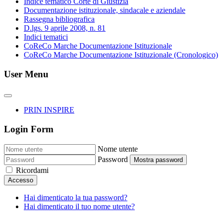
Indice tematico Corte di Giustizia
Documentazione istituzionale, sindacale e aziendale
Rassegna bibliografica
D.lgs. 9 aprile 2008, n. 81
Indici tematici
CoReCo Marche Documentazione Istituzionale
CoReCo Marche Documentazione Istituzionale (Cronologico)
User Menu
PRIN INSPIRE
Login Form
Nome utente
Password
Mostra password
Ricordami
Accesso
Hai dimenticato la tua password?
Hai dimenticato il tuo nome utente?