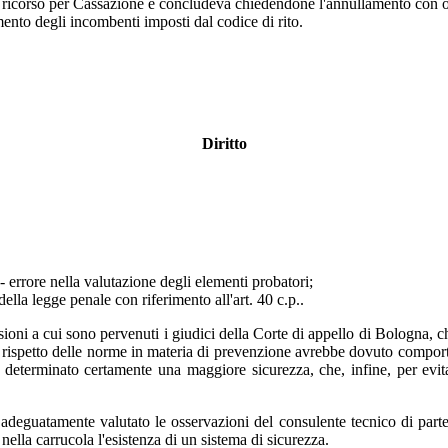
 ricorso per Cassazione e concludeva chiedendone l'annullamento con o
ento degli incombenti imposti dal codice di rito.
Diritto
 - errore nella valutazione degli elementi probatori;
della legge penale con riferimento all'art. 40 c.p..
usioni a cui sono pervenuti i giudici della Corte di appello di Bologna, c
 il rispetto delle norme in materia di prevenzione avrebbe dovuto comport
determinato certamente una maggiore sicurezza, che, infine, per evitar
 adeguatamente valutato le osservazioni del consulente tecnico di parte,
o nella carrucola l'esistenza di un sistema di sicurezza.