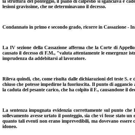
la struttura del ponteggio, il piano di calpestio si sganciava e ca
lesioni gravissime, che ne determinavano il decesso.
Condannato in primo e secondo grado, ricorre in Cassazione - In
La IV sezione della Cassazione afferma che
la Corte di Appello
causato il decesso di F.M., "valuta attentamente le emergenze is
imprudenza da addebitarsi al lavoratore.
Rileva quindi, che, come risulta dalle dichiarazioni del teste S. e 
chiuso che potesse impedirne la fuoriuscita. Il punto di aggancio 
la caduta del pesante carico, che ha colpito il F., causandone il de
La sentenza impugnata evidenzia correttamente sul punto che la r
sollevamento avesse urtato il ponteggio, sia che vi fosse stato un 
quanto tali eventi non erano imprevedibili, ma dovevano essere c
idoneo.