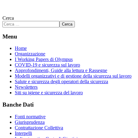
Cerca
Cerca
Menu
Home
Organizzazione
I Working Papers di Olympus
COVID-19 e sicurezza sul lavoro
Approfondimenti, Guide alla lettura e Rassegne
Modelli organizzativi e di gestione della sicurezza sul lavoro
Salute e sicurezza degli operatori della sicurezza
Newsletters
Siti su igiene e sicurezza del lavoro
Banche Dati
Fonti normative
Giurisprudenza
Contrattazione Collettiva
Interpelli