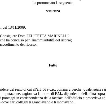
ha pronunciato la seguente:
sentenza
del 13/11/2009;
al Consigliere Dott. FELICETTA MARINELLI;
he ha concluso per l'inammissibilità del ricorso;
accoglimento del ricorso.
Fatto
ondere del reato di cui all'art. 589 c.p., comma 2 perchè, quale legale ra
 imputazione, cagionava la morte di F.M., dipendente della ditta sopra ind
 dei ponteggi in corrispondenza della facciata dell'edificio e procedeva a
 dove altri colleghi li sganciavano e li montavano.