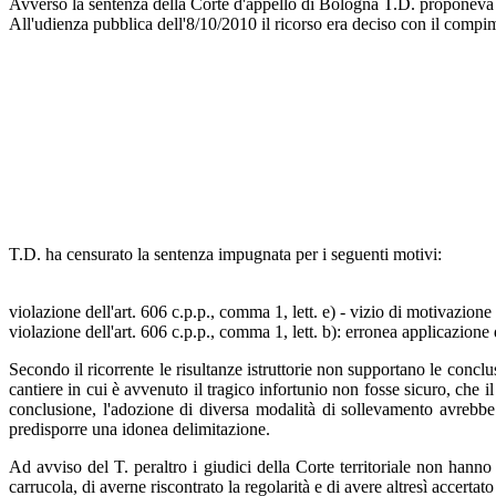
Avverso la sentenza della Corte d'appello di Bologna T.D. proponeva
All'udienza pubblica dell'8/10/2010 il ricorso era deciso con il compim
T.D. ha censurato la sentenza impugnata per i seguenti motivi:
violazione dell'art. 606 c.p.p., comma 1, lett. e) - vizio di motivazione
violazione dell'art. 606 c.p.p., comma 1, lett. b): erronea applicazione 
Secondo il ricorrente le risultanze istruttorie non supportano le concl
cantiere in cui è avvenuto il tragico infortunio non fosse sicuro, che
conclusione, l'adozione di diversa modalità di sollevamento avrebbe 
predisporre una idonea delimitazione.
Ad avviso del T. peraltro i giudici della Corte territoriale non hanno
carrucola, di averne riscontrato la regolarità e di avere altresì accertat