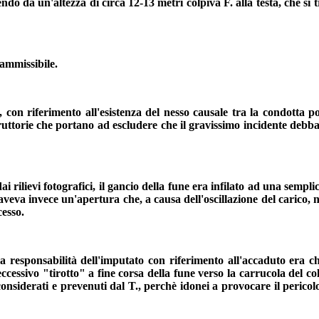
dendo da un'altezza di circa 12-13 metri colpiva F. alla testa, che s
ammissibile.
, con riferimento all'esistenza del nesso causale tra la condotta po
truttorie che portano ad escludere che il gravissimo incidente debb
dai rilievi fotografici, il gancio della fune era infilato ad una semp
aveva invece un'apertura che, a causa dell'oscillazione del carico,
cesso.
esponsabilità dell'imputato con riferimento all'accaduto era chiar
eccessivo "tirotto" a fine corsa della fune verso la carrucola del c
onsiderati e prevenuti dal T., perchè idonei a provocare il perico