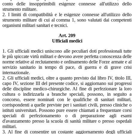
conto delle insopprimibili esigenze connesse all'utilizzo dello
strumento militare.
2. I limiti di compatibilità e le esigenze connesse all'utilizzo dello
strumento militare di cui al comma 1, sono valutati dai competenti
organismi militari sanitari e tecnici.
Art. 209
Ufficiali medici
1. Gli ufficiali medici uniscono alle peculiari doti professionali tutte
le più spiccate virtù militari e devono avere perfetta conoscenza delle
norme relative al reclutamento e ordinamento delle Forze armate e al
servizio sanitario in tempo di pace, di guerra e di grave crisi
internazionale.
2. Gli ufficiali medici, oltre a quanto previsto dal libro IV, titolo III,
capo IV, sezione III del presente codice, si aggiornano sui progressi
delle discipline medico-chirurgiche. Al fine di perfezionare la loro
cultura o indirizzarla a branche speciali, possono, in seguito a
concorso, essere nominati con le qualifiche di sanitari militari,
corrispondenti a quelle previste per i sanitari civili, presso cliniche o
istituti universitari. Possono pure essere chiamati a frequentare corsi
speciali di perfezionamento o di preparazione agli esami
d'avanzamento presso la scuola di sanità militare o presso ospedali
militari.
3. Al fine di consentire un costante aggiornamento degli ufficiali