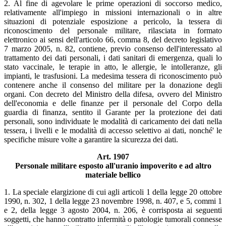
2. Al fine di agevolare le prime operazioni di soccorso medico,
relativamente all'impiego in missioni internazionali o in altre
situazioni di potenziale esposizione a pericolo, la tessera di
riconoscimento del personale militare, rilasciata in formato
elettronico ai sensi dell'articolo 66, comma 8, del decreto legislativo
7 marzo 2005, n. 82, contiene, previo consenso dell'interessato al
trattamento dei dati personali, i dati sanitari di emergenza, quali lo
stato vaccinale, le terapie in atto, le allergie, le intolleranze, gli
impianti, le trasfusioni. La medesima tessera di riconoscimento può
contenere anche il consenso del militare per la donazione degli
organi. Con decreto del Ministro della difesa, ovvero del Ministro
dell'economia e delle finanze per il personale del Corpo della
guardia di finanza, sentito il Garante per la protezione dei dati
personali, sono individuate le modalità di caricamento dei dati nella
tessera, i livelli e le modalità di accesso selettivo ai dati, nonché' le
specifiche misure volte a garantire la sicurezza dei dati.
Art. 1907
Personale militare esposto all'uranio impoverito e ad altro
materiale bellico
1. La speciale elargizione di cui agli articoli 1 della legge 20 ottobre
1990, n. 302, 1 della legge 23 novembre 1998, n. 407, e 5, commi 1
e 2, della legge 3 agosto 2004, n. 206, è corrisposta ai seguenti
soggetti, che hanno contratto infermità o patologie tumorali connesse