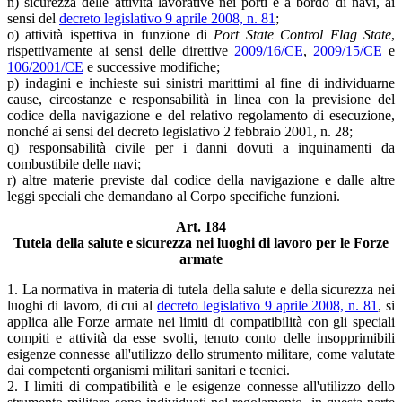
n) sicurezza delle attività lavorative nei porti e a bordo di navi, ai
sensi del
decreto legislativo 9 aprile 2008, n. 81
;
o) attività ispettiva in funzione di
Port State Control Flag State
,
rispettivamente ai sensi delle direttive
2009/16/CE
,
2009/15/CE
e
106/2001/CE
e successive modifiche;
p) indagini e inchieste sui sinistri marittimi al fine di individuarne
cause, circostanze e responsabilità in linea con la previsione del
codice della navigazione e del relativo regolamento di esecuzione,
nonché ai sensi del decreto legislativo 2 febbraio 2001, n. 28;
q) responsabilità civile per i danni dovuti a inquinamenti da
combustibile delle navi;
r) altre materie previste dal codice della navigazione e dalle altre
leggi speciali che demandano al Corpo specifiche funzioni.
Art. 184
Tutela della salute e sicurezza nei luoghi di lavoro per le Forze
armate
1. La normativa in materia di tutela della salute e della sicurezza nei
luoghi di lavoro, di cui al
decreto legislativo 9 aprile 2008, n. 81
, si
applica alle Forze armate nei limiti di compatibilità con gli speciali
compiti e attività da esse svolti, tenuto conto delle insopprimibili
esigenze connesse all'utilizzo dello strumento militare, come valutate
dai competenti organismi militari sanitari e tecnici.
2. I limiti di compatibilità e le esigenze connesse all'utilizzo dello