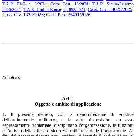
T.A.R. FVG n. 3/2024
;
Corte Cost. 13/2024
;
T.A.R. Sicilia-Palermo
Cass. Civ. 34025/2025
;
2306/2024
;
T.A.R. Emilia Romagna, 892/2024
;
Cass. Civ. 1338/2026
;
Cass. Pen. 25491/2026
;
(Stralcio)
Art. 1
Oggetto e ambito di applicazione
1. Il presente decreto, con la denominazione di «codice
dell'ordinamento militare», e le altre disposizioni da esso
espressamente richiamate, disciplinano l'organizzazione, le funzioni
e l’attività della difesa e sicurezza militare e delle Forze armate. Ai