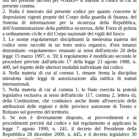
fini del presente decreto per «codice» si intende il codice di cui al
presente comma.
2. Nulla è innovato dal presente codice per quanto concerne le
disposizioni vigenti proprie del Corpo della guardia di finanza, del
Sistema di informazione per la sicurezza della Repubblica,
dell'Amministrazione della pubblica sicurezza, delle Forze di polizia
a ordinamento civile e del Corpo nazionale dei vigili del fuoco.
3. Le norme regolamentari disciplinanti la medesima materia del
codice sono raccolte in un testo unico organico, d'ora innanzi
denominato «regolamento
»
emanato ai sensi dell'articolo 20 della
legge 15 marzo 1997, n. 59; il regolamento è modificato secondo le
procedure previste dall'articolo 17 della legge 23 agosto 1988, n.
400, nel rispetto delle ulteriori modalità individuate dal codice.
4. Nella materia di cui al comma 1, rimane ferma la disciplina
introdotta dalle leggi di autorizzazione alla ratifica di trattati
internazionali.
5. Nella materia di cui al comma 1, lo Stato esercita la potestà
legislativa esclusiva ai sensi dell'articolo 117, comma 2, lettera d),
della Costituzione, che costituisce anche limite all'esercizio delle
attribuzioni delle regioni e delle province autonome di Trento e
Bolzano sul governo del territorio.
6. Se non è diversamente disposto, ai provvedimenti e ai
procedimenti previsti dal codice e dal regolamento si applicano la
legge 7 agosto 1990, n. 241, il decreto del Presidente della
Repubblica 28 dicembre 2000, n. 445, e il decreto legislativo 30