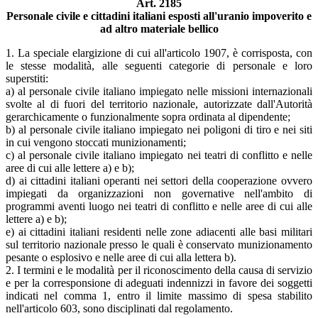
Art. 2185
Personale civile e cittadini italiani esposti all'uranio impoverito e
ad altro materiale bellico
1. La speciale elargizione di cui all'articolo 1907, è corrisposta, con
le stesse modalità, alle seguenti categorie di personale e loro
superstiti:
a) al personale civile italiano impiegato nelle missioni internazionali
svolte al di fuori del territorio nazionale, autorizzate dall'Autorità
gerarchicamente o funzionalmente sopra ordinata al dipendente;
b) al personale civile italiano impiegato nei poligoni di tiro e nei siti
in cui vengono stoccati munizionamenti;
c) al personale civile italiano impiegato nei teatri di conflitto e nelle
aree di cui alle lettere a) e b);
d) ai cittadini italiani operanti nei settori della cooperazione ovvero
impiegati da organizzazioni non governative nell'ambito di
programmi aventi luogo nei teatri di conflitto e nelle aree di cui alle
lettere a) e b);
e) ai cittadini italiani residenti nelle zone adiacenti alle basi militari
sul territorio nazionale presso le quali è conservato munizionamento
pesante o esplosivo e nelle aree di cui alla lettera b).
2. I termini e le modalità per il riconoscimento della causa di servizio
e per la corresponsione di adeguati indennizzi in favore dei soggetti
indicati nel comma 1, entro il limite massimo di spesa stabilito
nell'articolo 603, sono disciplinati dal regolamento.