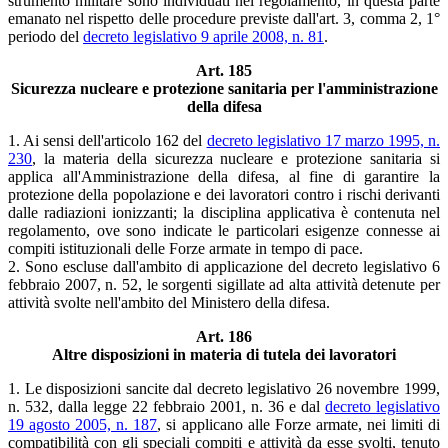
strumento militare sono individuati nel regolamento, in questa parte
emanato nel rispetto delle procedure previste dall'art. 3, comma 2, 1°
periodo del
decreto legislativo 9 aprile 2008, n. 81
.
Art. 185
Sicurezza nucleare e protezione sanitaria per l'amministrazione
della difesa
1. Ai sensi dell'articolo 162 del
decreto legislativo 17 marzo 1995, n.
230
, la materia della sicurezza nucleare e protezione sanitaria si
applica all'Amministrazione della difesa, al fine di garantire la
protezione della popolazione e dei lavoratori contro i rischi derivanti
dalle radiazioni ionizzanti; la disciplina applicativa è contenuta nel
regolamento, ove sono indicate le particolari esigenze connesse ai
compiti istituzionali delle Forze armate in tempo di pace.
2. Sono escluse dall'ambito di applicazione del decreto legislativo 6
febbraio 2007, n. 52, le sorgenti sigillate ad alta attività detenute per
attività svolte nell'ambito del Ministero della difesa.
Art. 186
Altre disposizioni in materia di tutela dei lavoratori
1. Le disposizioni sancite dal decreto legislativo 26 novembre 1999,
n. 532, dalla legge 22 febbraio 2001, n. 36 e dal
decreto legislativo
19 agosto 2005, n. 187
, si applicano alle Forze armate, nei limiti di
compatibilità con gli speciali compiti e attività da esse svolti, tenuto