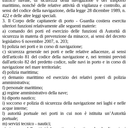
traffico navale, di sicurezza della navigazione e del trasporto
marittimo, nonché delle relative attività di vigilanza e controllo, ai
sensi del codice della navigazione, della legge 28 dicembre 1989, n.
422 e delle altre leggi speciali.
3. Il Corpo delle capitanerie di porto - Guardia costiera esercita
ulteriori funzioni relativamente alle seguenti materie:
a) comando dei porti ed esercizio delle funzioni di Autorità di
sicurezza in materia di prevenzione da minacce, ai sensi del decreto
legislativo 6 novembre 2007, n. 203;
b) polizia nei porti e in corso di navigazione;
c) sicurezza generale nei porti e nelle relative adiacenze, ai sensi
dell'articolo 81 del codice della navigazione e, nei termini previsti
dall'articolo 82 del predetto codice, sulle navi in porto e in corso di
navigazione nel mare territoriale;
d) polizia marittima;
e) demanio marittimo ed esercizio dei relativi poteri di polizia
amministrativa;
f) personale marittimo;
g) regime amministrativo della nave;
h) diporto nautico;
i) soccorso e polizia di sicurezza della navigazione nei laghi e nelle
acque interne;
l) autorità portuale nei porti in cui non è istituita un’Autorità
portuale;
m) servizi tecnico - nautici;