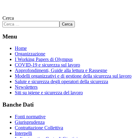
Cerca
Cerca
Menu
Home
Organizzazione
I Working Papers di Olympus
COVID-19 e sicurezza sul lavoro
Approfondimenti, Guide alla lettura e Rassegne
Modelli organizzativi e di gestione della sicurezza sul lavoro
Salute e sicurezza degli operatori della sicurezza
Newsletters
Siti su igiene e sicurezza del lavoro
Banche Dati
Fonti normative
Giurisprudenza
Contrattazione Collettiva
Interpelli