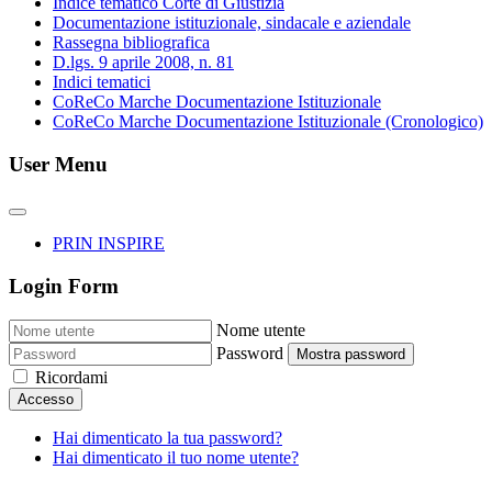
Indice tematico Corte di Giustizia
Documentazione istituzionale, sindacale e aziendale
Rassegna bibliografica
D.lgs. 9 aprile 2008, n. 81
Indici tematici
CoReCo Marche Documentazione Istituzionale
CoReCo Marche Documentazione Istituzionale (Cronologico)
User Menu
PRIN INSPIRE
Login Form
Nome utente
Password
Mostra password
Ricordami
Accesso
Hai dimenticato la tua password?
Hai dimenticato il tuo nome utente?