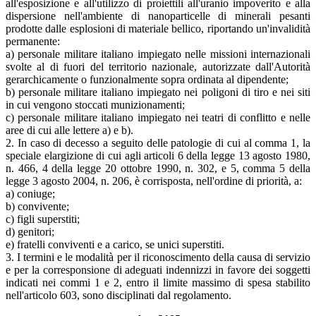
all'esposizione e all'utilizzo di proiettili all'uranio impoverito e alla
dispersione nell'ambiente di nanoparticelle di minerali pesanti
prodotte dalle esplosioni di materiale bellico, riportando un'invalidità
permanente:
a) personale militare italiano impiegato nelle missioni internazionali
svolte al di fuori del territorio nazionale, autorizzate dall'Autorità
gerarchicamente o funzionalmente sopra ordinata al dipendente;
b) personale militare italiano impiegato nei poligoni di tiro e nei siti
in cui vengono stoccati munizionamenti;
c) personale militare italiano impiegato nei teatri di conflitto e nelle
aree di cui alle lettere a) e b).
2. In caso di decesso a seguito delle patologie di cui al comma 1, la
speciale elargizione di cui agli articoli 6 della legge 13 agosto 1980,
n. 466, 4 della legge 20 ottobre 1990, n. 302, e 5, comma 5 della
legge 3 agosto 2004, n. 206, è corrisposta, nell'ordine di priorità, a:
a) coniuge;
b) convivente;
c) figli superstiti;
d) genitori;
e) fratelli conviventi e a carico, se unici superstiti.
3. I termini e le modalità per il riconoscimento della causa di servizio
e per la corresponsione di adeguati indennizzi in favore dei soggetti
indicati nei commi 1 e 2, entro il limite massimo di spesa stabilito
nell'articolo 603, sono disciplinati dal regolamento.