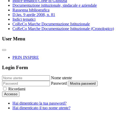
Indice tematico Corte di Giustizia
Documentazione istituzionale, sindacale e aziendale
Rassegna bibliografica
D.lgs. 9 aprile 2008, n. 81
Indici tematici
CoReCo Marche Documentazione Istituzionale
CoReCo Marche Documentazione Istituzionale (Cronologico)
User Menu
PRIN INSPIRE
Login Form
Nome utente
Password
Mostra password
Ricordami
Accesso
Hai dimenticato la tua password?
Hai dimenticato il tuo nome utente?