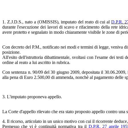
1. Z.J.D.S., nato a (OMISSIS), imputato del reato di cui al
D.P.R. 2
durante l'esecuzione dei lavori di scavo e rifacimento della rete idr
avere protetto e segnalato in modo chiaramente visibile le zone di per
Con decreto del P.M., notificato nei modi e termini di legge, veniva dis
posizione.
All'esito dell'istruttoria dibattimentale, svoltasi con l'esame dei tes
ordine al reato a lui ascritto in rubrica.
Con sentenza n. 90/09 del 30 giugno 2009, depositata il 30.06.2009, i
alla pena di Euro 2.500,00 di ammenda, nonchè al pagamento delle sp
3. L'imputato proponeva appello.
La Corte d'appello rilevato che era stato proposto appello contro una 
4. Il ricorso, articolato in un unico motivo con cui il ricorrente deduce,
Premesso che vi è continuità normativa tra il
D.P.R. 27 aprile 195