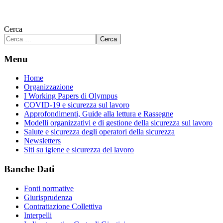
Cerca
Cerca
Menu
Home
Organizzazione
I Working Papers di Olympus
COVID-19 e sicurezza sul lavoro
Approfondimenti, Guide alla lettura e Rassegne
Modelli organizzativi e di gestione della sicurezza sul lavoro
Salute e sicurezza degli operatori della sicurezza
Newsletters
Siti su igiene e sicurezza del lavoro
Banche Dati
Fonti normative
Giurisprudenza
Contrattazione Collettiva
Interpelli