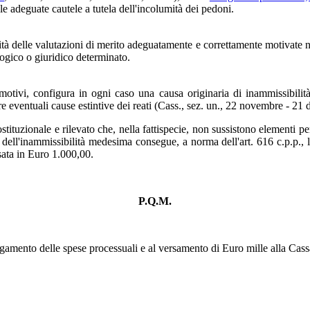
le adeguate cautele a tutela dell'incolumità dei pedoni.
bilità delle valutazioni di merito adeguatamente e correttamente motivate n
ogico o giuridico determinato.
motivi, configura in ogni caso una causa originaria di inammissibilit
eventuali cause estintive dei reati (Cass., sez. un., 22 novembre - 21
tuzionale e rilevato che, nella fattispecie, non sussistono elementi per
ia dell'inammissibilità medesima consegue, a norma dell'art. 616 c.p.p.
ata in Euro 1.000,00.
P.Q.M.
 pagamento delle spese processuali e al versamento di Euro mille alla C