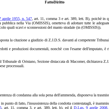
FattoDiritto
7 aprile 1955, n. 547
, art. 11, comma 3 e art. 389, lett. B), poichè in 
ica pubblica nella Via (OMISSIS), ometteva di adottare tutte le adeguate
icolo quali scavi e sconnessioni del manto stradale (in (OMISSIS)).
posta la citazione a giudizio di Z.J.D.S. davanti al competente Tribunale 
ti dedotti e produzioni documentali, nonchè con l'esame dell'imputato, è
l Tribunale di Oristano, Sezione distaccata di Macomer, dichiarava Z.J.
ese processuali.
sentenza di condanna alla sola pena dell'ammenda, disponeva la trasmissi
 in punto di fatto, l'insussistenza della condotta contestatagli, è inammiss
5
, art. 11, comma 3, e art. 389, lett. b), ed il
D.Lgs. 9 aprile 2008,