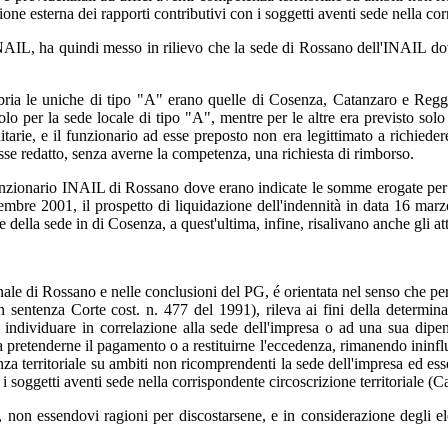
ione esterna dei rapporti contributivi con i soggetti aventi sede nella cor
NAIL, ha quindi messo in rilievo che la sede di Rossano dell'INAIL dov
labria le uniche di tipo "A" erano quelle di Cosenza, Catanzaro e Regg
solo per la sede locale di tipo "A", mentre per le altre era previsto sol
itarie, e il funzionario ad esse preposto non era legittimato a richied
se redatto, senza averne la competenza, una richiesta di rimborso.
funzionario INAIL di Rossano dove erano indicate le somme erogate per l'
embre 2001, il prospetto di liquidazione dell'indennità in data 16 ma
 della sede in di Cosenza, a quest'ultima, infine, risalivano anche gli atti
 di Rossano e nelle conclusioni del PG, é orientata nel senso che per uff
on sentenza Corte cost. n. 477 del 1991), rileva ai fini della determin
a individuare in correlazione alla sede dell'impresa o ad una sua dipen
d a pretenderne il pagamento o a restituirne l'eccedenza, rimanendo ininfl
nza territoriale su ambiti non ricomprendenti la sede dell'impresa ed essen
n i soggetti aventi sede nella corrispondente circoscrizione territoriale
à, non essendovi ragioni per discostarsene, e in considerazione degli e