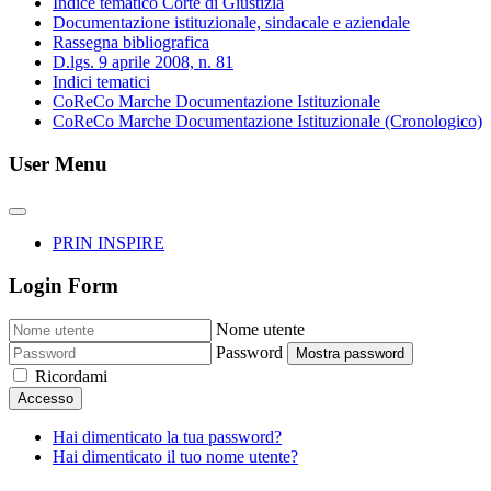
Indice tematico Corte di Giustizia
Documentazione istituzionale, sindacale e aziendale
Rassegna bibliografica
D.lgs. 9 aprile 2008, n. 81
Indici tematici
CoReCo Marche Documentazione Istituzionale
CoReCo Marche Documentazione Istituzionale (Cronologico)
User Menu
PRIN INSPIRE
Login Form
Nome utente
Password
Mostra password
Ricordami
Accesso
Hai dimenticato la tua password?
Hai dimenticato il tuo nome utente?