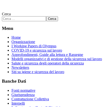
Cerca
Cerca
Menu
Home
Organizzazione
I Working Papers di Olympus
COVID-19 e sicurezza sul lavoro
Approfondimenti, Guide alla lettura e Rassegne
Modelli organizzativi e di gestione della sicurezza sul lavoro
Salute e sicurezza degli operatori della sicurezza
Newsletters
Siti su igiene e sicurezza del lavoro
Banche Dati
Fonti normative
Giurisprudenza
Contrattazione Collettiva
Interpelli