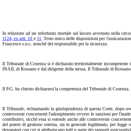
In relazione ad un infortunio mortale sul lavoro avvenuto nella circ
1124, ex artt. 10
e
11
, Testo unico delle disposizioni per l'assicurazion
Francesco s.n.c. nonché del responsabile per la sicurezza.
Il Tribunale di Cosenza si é dichiarato territorialmente incompetente i
INAIL di Rossano e dal dirigente della stessa. Il Tribunale di Rossano,
Il P.G. ha chiesto dichiararsi la competenza del Tribunale di Cosenza. N
Il Tribunale, richiamando la giurisprudenza di questa Corte, dopo aver
controversie concernenti l'adempimento ovvero le sanzioni per l'inademp
contributivi, sicché essa si estende anche alle controversie concernent
del potere di gestione esterna, sia in generale legittimato, per legge
derogatori con cui si attribuiscano tutti o parte dei rapporti assicurati