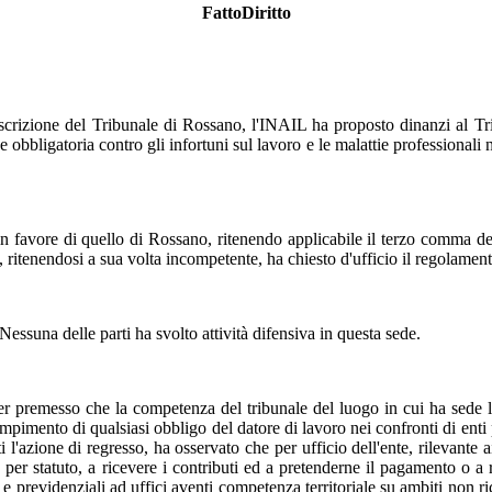
FattoDiritto
oscrizione del Tribunale di Rossano, l'INAIL ha proposto dinanzi al T
e obbligatoria contro gli infortuni sul lavoro e le malattie professionali 
n favore di quello di Rossano, ritenendo applicabile il terzo comma dell
 ritenendosi a sua volta incompetente, ha chiesto d'ufficio il regolament
essuna delle parti ha svolto attività difensiva in questa sede.
 premesso che la competenza del tribunale del luogo in cui ha sede l'uff
imento di qualsiasi obbligo del datore di lavoro nei confronti di enti p
i l'azione di regresso, ha osservato che per ufficio dell'ente, rilevante 
 o per statuto, a ricevere i contributi ed a pretenderne il pagamento o a
vi e previdenziali ad uffici aventi competenza territoriale su ambiti non r