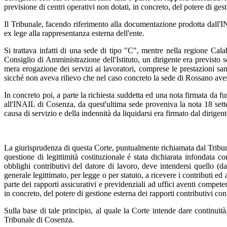
previsione di centri operativi non dotati, in concreto, del potere di gest
Il Tribunale, facendo riferimento alla documentazione prodotta dall'I
ex lege alla rappresentanza esterna dell'ente.
Si trattava infatti di una sede di tipo "C", mentre nella regione Ca
Consiglio di Amministrazione dell'Istituto, un dirigente era previsto 
mera erogazione dei servizi ai lavoratori, comprese le prestazioni san
sicché non aveva rilievo che nel caso concreto la sede di Rossano aves
In concreto poi, a parte la richiesta suddetta ed una nota firmata da 
all'INAIL di Cosenza, da quest'ultima sede proveniva la nota 18 sett
causa di servizio e della indennità da liquidarsi era firmato dal dirigente
La giurisprudenza di questa Corte, puntualmente richiamata dal Tribunale
questione di legittimità costituzionale é stata dichiarata infondata c
obblighi contributivi del datore di lavoro, deve intendersi quello (d
generale legittimato, per legge o per statuto, a ricevere i contributi e
parte dei rapporti assicurativi e previdenziali ad uffici aventi compete
in concreto, del potere di gestione esterna dei rapporti contributivi co
Sulla base di tale principio, al quale la Corte intende dare continuit
Tribunale di Cosenza.