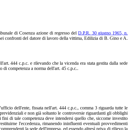
ribunale di Cosenza azione di regresso del
D.P.R. 30 giugno 1965, n.
nei confronti del datore di lavoro della vittima, Edilizia di B. Gino e A.
'art. 444 c.p.c. e rilevando che la vicenda era stata gestita dalla sede
o di competenza a norma dell'art. 45 c.p.c..
icio dell'ente, fissata nell'art. 444 c.p.c., comma 3 riguarda tutte le
revidenziali e non già soltanto le controversie riguardanti gli obblighi
ai fini di tale competenza deve intendersi quello che, siccome investito
 restituirne l'eccedenza, rimanendo ininfluenti eventuali provvedimenti
icomprendenti la sede dell'impresa, ed essendo altresì priva di rilievo la