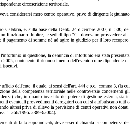
rispondente circoscrizione territoriale.
eva considerarsi mero centro operativo, privo di dirigente legittimato
io Calabria, e, sulla base della Delib. 24 dicembre 2007, n. 500, del
o un funzionario. Inoltre, le sedi di tipo "C" dovevano provvedere alla
ere il pagamento di somme né ad agire in giudizio per il loro recupero,
infortunio in questione, la denuncia di infortunio era stata presentata
rzo 2005, contenente il riconoscimento dell'evento come dipendente da
 ispettivi.
icio dell'ente, il quale, ai sensi dell'art. 444 c.p.c., comma 3, (la cui
azione della competenza territoriale nelle controversie concernenti gli
denza) che, in quanto investito del potere di gestione esterna, sia in
uenti eventuali provvedimenti derogatori con cui si attribuiscano tutti o
do altresì priva di rilievo la previsione di centri operativi non dotati,
 (Cass. 11266/1996: 23893/2004).
lementi di fatto sopraindicati, deve esser dichiarata la competenza del