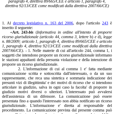
paragrafo 4, direttiva 89/665/CEE e articolo 1, paragrafo 4,
direttiva 92/13/CEE come modificati dalla direttiva 2007/66/CE)
1. Al
decreto legislativo n. 163 del 2006
, dopo l'articolo
243
è
inserito il seguente:
«
Art. 243-
bis
(
Informativa in ordine all'intento di proporre
ricorso giurisdizionale (articolo 44, comma 3, lettere
b)
e
d)
, legge
n. 88/2009; articolo 1, paragrafo 4, direttiva 89/665/CEE e articolo
1, paragrafo 4, direttiva 92/13/CEE come modificati dalla direttiva
2007/66/CE)
. - 1. Nelle materie di cui all'articolo 244, comma 1, i
soggetti che intendono proporre un ricorso giurisdizionale informano
le stazioni appaltanti della presunta violazione e della intenzione di
proporre un ricorso giurisdizionale.
2. L'informazione di cui al comma 1 e' fatta mediante
comunicazione scritta e sottoscritta dall'interessato, o da un suo
rappresentante, che reca una sintetica e sommaria indicazione dei
presunti vizi di illegittimita' e dei motivi di ricorso che si intendono
articolare in giudizio, salva in ogni caso la facolta' di proporre in
giudizio motivi diversi o ulteriori. L'interessato può avvalersi
dell'assistenza di un difensore. La comunicazione può essere
presentata fino a quando l'interessato non abbia notificato un ricorso
giurisdizionale. L'informazione e' diretta al responsabile del
procedimento. La comunicazione prevista dal presente comma può