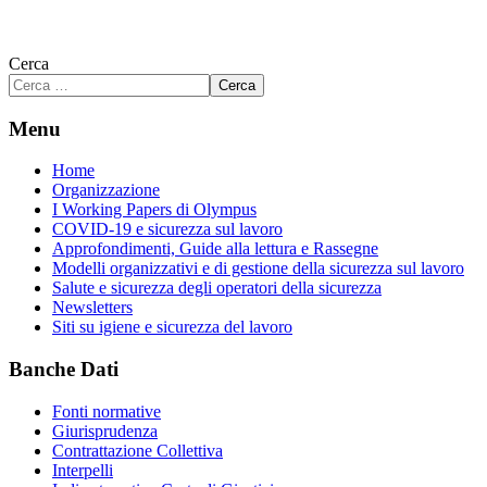
Cerca
Cerca
Menu
Home
Organizzazione
I Working Papers di Olympus
COVID-19 e sicurezza sul lavoro
Approfondimenti, Guide alla lettura e Rassegne
Modelli organizzativi e di gestione della sicurezza sul lavoro
Salute e sicurezza degli operatori della sicurezza
Newsletters
Siti su igiene e sicurezza del lavoro
Banche Dati
Fonti normative
Giurisprudenza
Contrattazione Collettiva
Interpelli