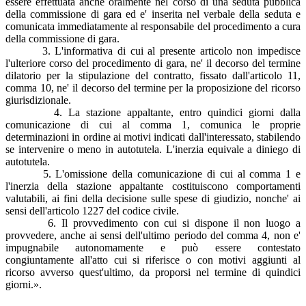
essere effettuata anche oralmente nel corso di una seduta pubblica
della commissione di gara ed e' inserita nel verbale della seduta e
comunicata immediatamente al responsabile del procedimento a cura
della commissione di gara.
3. L'informativa di cui al presente articolo non impedisce
l'ulteriore corso del procedimento di gara, ne' il decorso del termine
dilatorio per la stipulazione del contratto, fissato dall'articolo 11,
comma 10, ne' il decorso del termine per la proposizione del ricorso
giurisdizionale.
4. La stazione appaltante, entro quindici giorni dalla
comunicazione di cui al comma 1, comunica le proprie
determinazioni in ordine ai motivi indicati dall'interessato, stabilendo
se intervenire o meno in autotutela. L'inerzia equivale a diniego di
autotutela.
5. L'omissione della comunicazione di cui al comma 1 e
l'inerzia della stazione appaltante costituiscono comportamenti
valutabili, ai fini della decisione sulle spese di giudizio, nonche' ai
sensi dell'articolo 1227 del codice civile.
6. Il provvedimento con cui si dispone il non luogo a
provvedere, anche ai sensi dell'ultimo periodo del comma 4, non e'
impugnabile autonomamente e può essere contestato
congiuntamente all'atto cui si riferisce o con motivi aggiunti al
ricorso avverso quest'ultimo, da proporsi nel termine di quindici
giorni.».