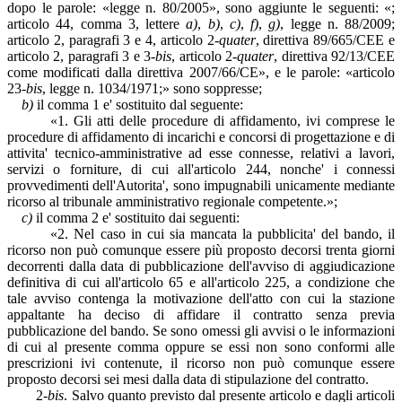
dopo le parole: «legge n. 80/2005», sono aggiunte le seguenti: «;
articolo 44, comma 3, lettere
a)
,
b)
,
c)
,
f)
,
g)
, legge n. 88/2009;
articolo 2, paragrafi 3 e 4, articolo 2-
quater
, direttiva 89/665/CEE e
articolo 2, paragrafi 3 e 3-
bis
, articolo 2-
quater
, direttiva 92/13/CEE
come modificati dalla direttiva 2007/66/CE», e le parole: «articolo
23-
bis
, legge n. 1034/1971;» sono soppresse;
b)
il comma 1 e' sostituito dal seguente:
«1. Gli atti delle procedure di affidamento, ivi comprese le
procedure di affidamento di incarichi e concorsi di progettazione e di
attivita' tecnico-amministrative ad esse connesse, relativi a lavori,
servizi o forniture, di cui all'articolo 244, nonche' i connessi
provvedimenti dell'Autorita', sono impugnabili unicamente mediante
ricorso al tribunale amministrativo regionale competente.»;
c)
il comma 2 e' sostituito dai seguenti:
«2. Nel caso in cui sia mancata la pubblicita' del bando, il
ricorso non può comunque essere più proposto decorsi trenta giorni
decorrenti dalla data di pubblicazione dell'avviso di aggiudicazione
definitiva di cui all'articolo 65 e all'articolo 225, a condizione che
tale avviso contenga la motivazione dell'atto con cui la stazione
appaltante ha deciso di affidare il contratto senza previa
pubblicazione del bando. Se sono omessi gli avvisi o le informazioni
di cui al presente comma oppure se essi non sono conformi alle
prescrizioni ivi contenute, il ricorso non può comunque essere
proposto decorsi sei mesi dalla data di stipulazione del contratto.
2-
bis
. Salvo quanto previsto dal presente articolo e dagli articoli