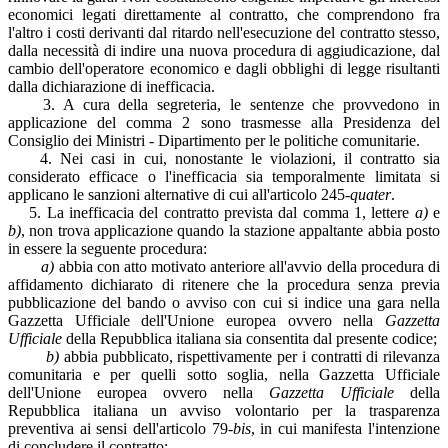
economici legati direttamente al contratto, che comprendono fra
l'altro i costi derivanti dal ritardo nell'esecuzione del contratto stesso,
dalla necessità di indire una nuova procedura di aggiudicazione, dal
cambio dell'operatore economico e dagli obblighi di legge risultanti
dalla dichiarazione di inefficacia.
3. A cura della segreteria, le sentenze che provvedono in
applicazione del comma 2 sono trasmesse alla Presidenza del
Consiglio dei Ministri - Dipartimento per le politiche comunitarie.
4. Nei casi in cui, nonostante le violazioni, il contratto sia
considerato efficace o l'inefficacia sia temporalmente limitata si
applicano le sanzioni alternative di cui all'articolo 245-
quater
.
5. La inefficacia del contratto prevista dal comma 1, lettere
a)
e
b)
, non trova applicazione quando la stazione appaltante abbia posto
in essere la seguente procedura:
a)
abbia con atto motivato anteriore all'avvio della procedura di
affidamento dichiarato di ritenere che la procedura senza previa
pubblicazione del bando o avviso con cui si indice una gara nella
Gazzetta Ufficiale dell'Unione europea ovvero nella
Gazzetta
Ufficiale
della Repubblica italiana sia consentita dal presente codice;
b)
abbia pubblicato, rispettivamente per i contratti di rilevanza
comunitaria e per quelli sotto soglia, nella Gazzetta Ufficiale
dell'Unione europea ovvero nella
Gazzetta Ufficiale
della
Repubblica italiana un avviso volontario per la trasparenza
preventiva ai sensi dell'articolo 79-
bis
, in cui manifesta l'intenzione
di concludere il contratto;