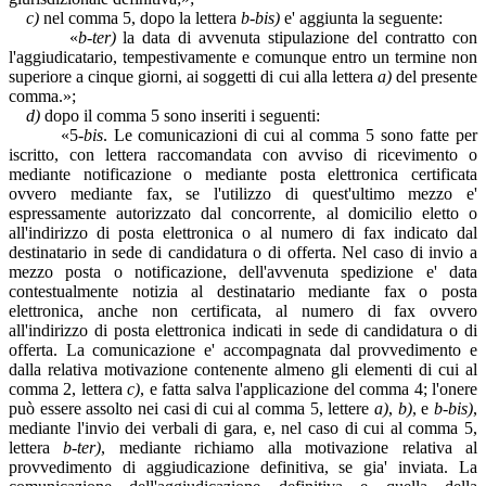
c)
nel comma 5, dopo la lettera
b-bis)
e' aggiunta la seguente:
«
b-ter)
la data di avvenuta stipulazione del contratto con
l'aggiudicatario, tempestivamente e comunque entro un termine non
superiore a cinque giorni, ai soggetti di cui alla lettera
a)
del presente
comma.»;
d)
dopo il comma 5 sono inseriti i seguenti:
«5-
bis
. Le comunicazioni di cui al comma 5 sono fatte per
iscritto, con lettera raccomandata con avviso di ricevimento o
mediante notificazione o mediante posta elettronica certificata
ovvero mediante fax, se l'utilizzo di quest'ultimo mezzo e'
espressamente autorizzato dal concorrente, al domicilio eletto o
all'indirizzo di posta elettronica o al numero di fax indicato dal
destinatario in sede di candidatura o di offerta. Nel caso di invio a
mezzo posta o notificazione, dell'avvenuta spedizione e' data
contestualmente notizia al destinatario mediante fax o posta
elettronica, anche non certificata, al numero di fax ovvero
all'indirizzo di posta elettronica indicati in sede di candidatura o di
offerta. La comunicazione e' accompagnata dal provvedimento e
dalla relativa motivazione contenente almeno gli elementi di cui al
comma 2, lettera
c)
, e fatta salva l'applicazione del comma 4; l'onere
può essere assolto nei casi di cui al comma 5, lettere
a)
,
b)
, e
b-bis)
,
mediante l'invio dei verbali di gara, e, nel caso di cui al comma 5,
lettera
b-ter)
, mediante richiamo alla motivazione relativa al
provvedimento di aggiudicazione definitiva, se gia' inviata. La