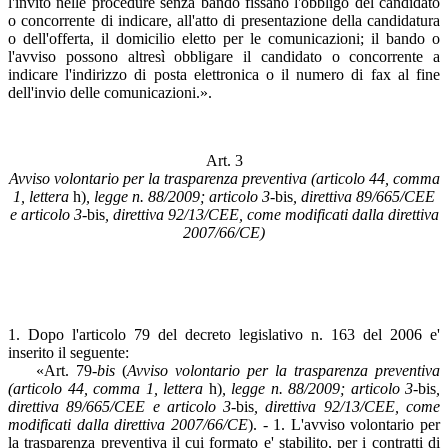
l'invito nelle procedure senza bando fissano l'obbligo del candidato
o concorrente di indicare, all'atto di presentazione della candidatura
o dell'offerta, il domicilio eletto per le comunicazioni; il bando o
l'avviso possono altresì obbligare il candidato o concorrente a
indicare l'indirizzo di posta elettronica o il numero di fax al fine
dell'invio delle comunicazioni.».
Art. 3
Avviso volontario per la trasparenza preventiva (articolo 44, comma
1, lettera
h)
, legge n. 88/2009; articolo 3-
bis
, direttiva 89/665/CEE
e articolo 3-
bis
, direttiva 92/13/CEE, come modificati dalla direttiva
2007/66/CE)
1. Dopo l'articolo 79 del decreto legislativo n. 163 del 2006 e'
inserito il seguente:
«Art. 79-
bis
(
Avviso volontario per la trasparenza preventiva
(articolo 44, comma 1, lettera
h)
, legge n. 88/2009; articolo 3-
bis
,
direttiva 89/665/CEE e articolo 3-
bis
, direttiva 92/13/CEE, come
modificati dalla direttiva 2007/66/CE
). - 1. L'avviso volontario per
la trasparenza preventiva il cui formato e' stabilito, per i contratti di