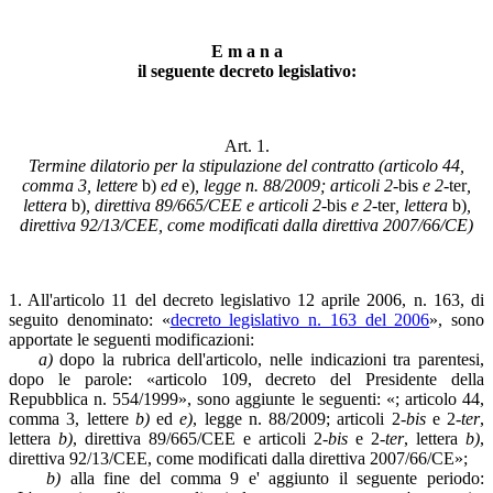
E m a n a
il seguente decreto legislativo:
Art. 1.
Termine dilatorio per la stipulazione del contratto (articolo 44,
comma 3, lettere
b)
ed
e)
, legge n. 88/2009; articoli 2-
bis
e 2-
ter
,
lettera
b)
, direttiva 89/665/CEE e articoli 2-
bis
e 2-
ter
, lettera
b)
,
direttiva 92/13/CEE, come modificati dalla direttiva 2007/66/CE)
1. All'articolo 11 del decreto legislativo 12 aprile 2006, n. 163, di
seguito denominato: «
decreto legislativo n. 163 del 2006
», sono
apportate le seguenti modificazioni:
a)
dopo la rubrica dell'articolo, nelle indicazioni tra parentesi,
dopo le parole: «articolo 109, decreto del Presidente della
Repubblica n. 554/1999», sono aggiunte le seguenti: «; articolo 44,
comma 3, lettere
b)
ed
e)
, legge n. 88/2009; articoli 2-
bis
e 2-
ter
,
lettera
b)
, direttiva 89/665/CEE e articoli 2-
bis
e 2-
ter
, lettera
b)
,
direttiva 92/13/CEE, come modificati dalla direttiva 2007/66/CE»;
b)
alla fine del comma 9 e' aggiunto il seguente periodo: