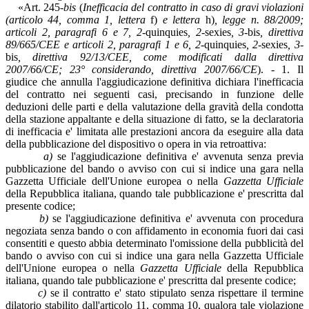
«Art. 245-
bis
(
Inefficacia del contratto in caso di gravi violazioni
(articolo 44, comma 1, lettera
f)
e lettera
h)
, legge n. 88/2009;
articoli 2, paragrafi 6 e 7, 2-
quinquies
, 2-
sexies
, 3-
bis
, direttiva
89/665/CEE e articoli 2, paragrafi 1 e 6, 2-
quinquies
, 2-
sexies
, 3-
bis
, direttiva 92/13/CEE, come modificati dalla direttiva
2007/66/CE; 23° considerando, direttiva 2007/66/CE
). - 1. Il
giudice che annulla l'aggiudicazione definitiva dichiara l'inefficacia
del contratto nei seguenti casi, precisando in funzione delle
deduzioni delle parti e della valutazione della gravità della condotta
della stazione appaltante e della situazione di fatto, se la declaratoria
di inefficacia e' limitata alle prestazioni ancora da eseguire alla data
della pubblicazione del dispositivo o opera in via retroattiva:
a)
se l'aggiudicazione definitiva e' avvenuta senza previa
pubblicazione del bando o avviso con cui si indice una gara nella
Gazzetta Ufficiale dell'Unione europea o nella
Gazzetta Ufficiale
della Repubblica italiana, quando tale pubblicazione e' prescritta dal
presente codice;
b)
se l'aggiudicazione definitiva e' avvenuta con procedura
negoziata senza bando o con affidamento in economia fuori dai casi
consentiti e questo abbia determinato l'omissione della pubblicità del
bando o avviso con cui si indice una gara nella Gazzetta Ufficiale
dell'Unione europea o nella
Gazzetta Ufficiale
della Repubblica
italiana, quando tale pubblicazione e' prescritta dal presente codice;
c)
se il contratto e' stato stipulato senza rispettare il termine
dilatorio stabilito dall'articolo 11, comma 10, qualora tale violazione