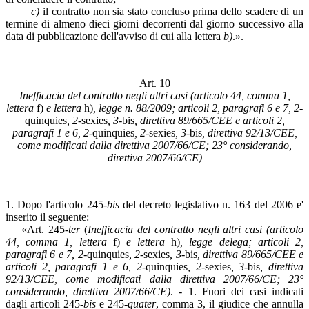
c)
il contratto non sia stato concluso prima dello scadere di un
termine di almeno dieci giorni decorrenti dal giorno successivo alla
data di pubblicazione dell'avviso di cui alla lettera
b)
.».
Art. 10
Inefficacia del contratto negli altri casi (articolo 44, comma 1,
lettera
f)
e lettera
h)
, legge n. 88/2009; articoli 2, paragrafi 6 e 7, 2-
quinquies
, 2-
sexies
, 3-
bis
, direttiva 89/665/CEE e articoli 2,
paragrafi 1 e 6, 2-
quinquies
, 2-
sexies
, 3-
bis
, direttiva 92/13/CEE,
come modificati dalla direttiva 2007/66/CE; 23° considerando,
direttiva 2007/66/CE)
1. Dopo l'articolo 245-
bis
del decreto legislativo n. 163 del 2006 e'
inserito il seguente:
«Art. 245-
ter
(
Inefficacia del contratto negli altri casi (articolo
44, comma 1, lettera
f)
e lettera
h)
, legge delega; articoli 2,
paragrafi 6 e 7, 2-
quinquies
, 2-
sexies
, 3-
bis
, direttiva 89/665/CEE e
articoli 2, paragrafi 1 e 6, 2-
quinquies
, 2-
sexies
, 3-
bis
, direttiva
92/13/CEE, come modificati dalla direttiva 2007/66/CE; 23°
considerando, direttiva 2007/66/CE)
. - 1. Fuori dei casi indicati
dagli articoli 245-
bis
e 245-
quater
, comma 3, il giudice che annulla