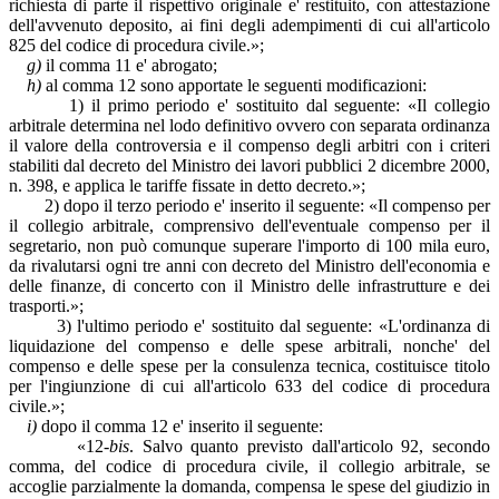
richiesta di parte il rispettivo originale e' restituito, con attestazione
dell'avvenuto deposito, ai fini degli adempimenti di cui all'articolo
825 del codice di procedura civile.»;
g)
il comma 11 e' abrogato;
h)
al comma 12 sono apportate le seguenti modificazioni:
1) il primo periodo e' sostituito dal seguente: «Il collegio
arbitrale determina nel lodo definitivo ovvero con separata ordinanza
il valore della controversia e il compenso degli arbitri con i criteri
stabiliti dal decreto del Ministro dei lavori pubblici 2 dicembre 2000,
n. 398, e applica le tariffe fissate in detto decreto.»;
2) dopo il terzo periodo e' inserito il seguente: «Il compenso per
il collegio arbitrale, comprensivo dell'eventuale compenso per il
segretario, non può comunque superare l'importo di 100 mila euro,
da rivalutarsi ogni tre anni con decreto del Ministro dell'economia e
delle finanze, di concerto con il Ministro delle infrastrutture e dei
trasporti.»;
3) l'ultimo periodo e' sostituito dal seguente: «L'ordinanza di
liquidazione del compenso e delle spese arbitrali, nonche' del
compenso e delle spese per la consulenza tecnica, costituisce titolo
per l'ingiunzione di cui all'articolo 633 del codice di procedura
civile.»;
i)
dopo il comma 12 e' inserito il seguente:
«12-
bis
. Salvo quanto previsto dall'articolo 92, secondo
comma, del codice di procedura civile, il collegio arbitrale, se
accoglie parzialmente la domanda, compensa le spese del giudizio in