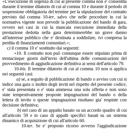
«L'esecuzione di urgenza di cui al presente comma non e' consentita
durante il termine dilatorio di cui al comma 10 e durante il periodo di
sospensione obbligatoria del termine per la stipulazione del contratto
previsto dal comma 10-
ter
, salvo che nelle procedure in cui la
normativa vigente non prevede la pubblicazione del bando di gara,
ovvero nei casi in cui la mancata esecuzione immediata della
prestazione dedotta nella gara determinerebbe un grave danno
all'interesse pubblico che e' destinata a soddisfare, ivi compresa la
perdita di finanziamenti comunitari.»;
c)
il comma 10 e' sostituito dai seguenti:
«10. Il contratto non può comunque essere stipulato prima di
trentacinque giorni dall'invio dell'ultima delle comunicazioni del
provvedimento di aggiudicazione definitiva ai sensi dell'articolo 79.
10-
bis
. Il termine dilatorio di cui al comma 10 non si applica
nei seguenti casi:
a)
se, a seguito di pubblicazione di bando o avviso con cui si
indice una gara o inoltro degli inviti nel rispetto del presente codice,
e' stata presentata o e' stata ammessa una sola offerta e non sono
state tempestivamente proposte impugnazioni del bando o della
lettera di invito o queste impugnazioni risultano gia' respinte con
decisione definitiva;
b)
nel caso di un appalto basato su un accordo quadro di cui
all'articolo 59 e in caso di appalti specifici basati su un sistema
dinamico di acquisizione di cui all'articolo 60.
10-
ter
. Se e' proposto ricorso avverso l'aggiudicazione