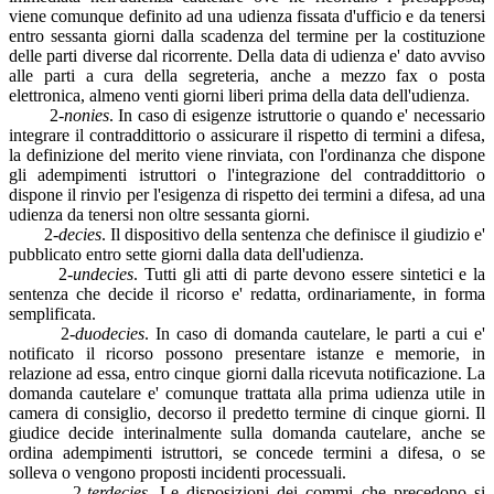
viene comunque definito ad una udienza fissata d'ufficio e da tenersi
entro sessanta giorni dalla scadenza del termine per la costituzione
delle parti diverse dal ricorrente. Della data di udienza e' dato avviso
alle parti a cura della segreteria, anche a mezzo fax o posta
elettronica, almeno venti giorni liberi prima della data dell'udienza.
2-
nonies
. In caso di esigenze istruttorie o quando e' necessario
integrare il contraddittorio o assicurare il rispetto di termini a difesa,
la definizione del merito viene rinviata, con l'ordinanza che dispone
gli adempimenti istruttori o l'integrazione del contraddittorio o
dispone il rinvio per l'esigenza di rispetto dei termini a difesa, ad una
udienza da tenersi non oltre sessanta giorni.
2-
decies
. Il dispositivo della sentenza che definisce il giudizio e'
pubblicato entro sette giorni dalla data dell'udienza.
2-
undecies
. Tutti gli atti di parte devono essere sintetici e la
sentenza che decide il ricorso e' redatta, ordinariamente, in forma
semplificata.
2-
duodecies
. In caso di domanda cautelare, le parti a cui e'
notificato il ricorso possono presentare istanze e memorie, in
relazione ad essa, entro cinque giorni dalla ricevuta notificazione. La
domanda cautelare e' comunque trattata alla prima udienza utile in
camera di consiglio, decorso il predetto termine di cinque giorni. Il
giudice decide interinalmente sulla domanda cautelare, anche se
ordina adempimenti istruttori, se concede termini a difesa, o se
solleva o vengono proposti incidenti processuali.
2-
terdecies
. Le disposizioni dei commi che precedono si