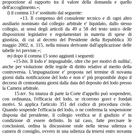
proporzione al rapporto tra il valore della domanda e quello
dell'accoglimento.»;
l)
il comma 13 e' sostituito dal seguente:
«13. Il compenso del consulente tecnico e di ogni altro
ausiliario nominato dal collegio arbitrale e' liquidato, dallo stesso
collegio, ai sensi degli articoli da 49 a 58 del testo unico delle
disposizioni legislative e regolamentari in materia di spese di
giustizia, di cui al decreto del Presidente della Repubblica 30
maggio 2002, n. 115, nella misura derivante dall'applicazione delle
tabelle ivi previste.»;
m)
dopo il comma 15 sono aggiunti i seguenti:
«15-
bis
. Il lodo e' impugnabile, oltre che per motivi di nullita',
anche per violazione delle regole di diritto relative al merito della
controversia. L'impugnazione e' proposta nel termine di novanta
giorni dalla notificazione del lodo e non e' più proponibile dopo il
decorso di centoottanta giorni dalla data del deposito del lodo presso
la Camera arbitrale.
15-
ter
. Su istanza di parte la Corte d'appello può sospendere,
con ordinanza, l'efficacia del lodo, se ricorrono gravi e fondati
motivi. Si applica l'articolo 351 del codice di procedura civile.
Quando sospende l'efficacia del lodo, o ne conferma la sospensione
disposta dal presidente, il collegio verifica se il giudizio e' in
condizione di essere definito. In tal caso, fatte precisare le
conclusioni, ordina la discussione orale nella stessa udienza o
camera di consiglio, ovvero in una udienza da tenersi entro novanta