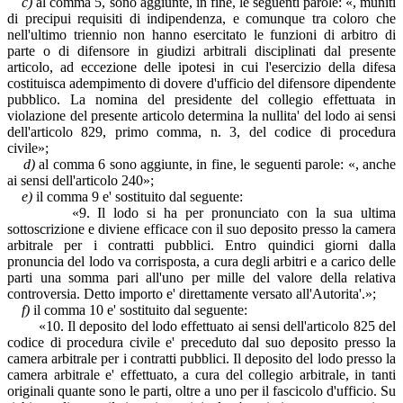
c)
al comma 5, sono aggiunte, in fine, le seguenti parole: «, muniti
di precipui requisiti di indipendenza, e comunque tra coloro che
nell'ultimo triennio non hanno esercitato le funzioni di arbitro di
parte o di difensore in giudizi arbitrali disciplinati dal presente
articolo, ad eccezione delle ipotesi in cui l'esercizio della difesa
costituisca adempimento di dovere d'ufficio del difensore dipendente
pubblico. La nomina del presidente del collegio effettuata in
violazione del presente articolo determina la nullita' del lodo ai sensi
dell'articolo 829, primo comma, n. 3, del codice di procedura
civile»;
d)
al comma 6 sono aggiunte, in fine, le seguenti parole: «, anche
ai sensi dell'articolo 240»;
e)
il comma 9 e' sostituito dal seguente:
«9. Il lodo si ha per pronunciato con la sua ultima
sottoscrizione e diviene efficace con il suo deposito presso la camera
arbitrale per i contratti pubblici. Entro quindici giorni dalla
pronuncia del lodo va corrisposta, a cura degli arbitri e a carico delle
parti una somma pari all'uno per mille del valore della relativa
controversia. Detto importo e' direttamente versato all'Autorita'.»;
f)
il comma 10 e' sostituito dal seguente:
«10. Il deposito del lodo effettuato ai sensi dell'articolo 825 del
codice di procedura civile e' preceduto dal suo deposito presso la
camera arbitrale per i contratti pubblici. Il deposito del lodo presso la
camera arbitrale e' effettuato, a cura del collegio arbitrale, in tanti
originali quante sono le parti, oltre a uno per il fascicolo d'ufficio. Su