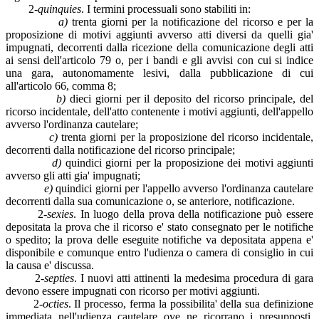
2-
quinquies
. I termini processuali sono stabiliti in:
a)
trenta giorni per la notificazione del ricorso e per la
proposizione di motivi aggiunti avverso atti diversi da quelli gia'
impugnati, decorrenti dalla ricezione della comunicazione degli atti
ai sensi dell'articolo 79 o, per i bandi e gli avvisi con cui si indice
una gara, autonomamente lesivi, dalla pubblicazione di cui
all'articolo 66, comma 8;
b)
dieci giorni per il deposito del ricorso principale, del
ricorso incidentale, dell'atto contenente i motivi aggiunti, dell'appello
avverso l'ordinanza cautelare;
c)
trenta giorni per la proposizione del ricorso incidentale,
decorrenti dalla notificazione del ricorso principale;
d)
quindici giorni per la proposizione dei motivi aggiunti
avverso gli atti gia' impugnati;
e)
quindici giorni per l'appello avverso l'ordinanza cautelare
decorrenti dalla sua comunicazione o, se anteriore, notificazione.
2-
sexies
. In luogo della prova della notificazione può essere
depositata la prova che il ricorso e' stato consegnato per le notifiche
o spedito; la prova delle eseguite notifiche va depositata appena e'
disponibile e comunque entro l'udienza o camera di consiglio in cui
la causa e' discussa.
2-
septies
. I nuovi atti attinenti la medesima procedura di gara
devono essere impugnati con ricorso per motivi aggiunti.
2-
octies
. Il processo, ferma la possibilita' della sua definizione
immediata nell'udienza cautelare ove ne ricorrano i presupposti,