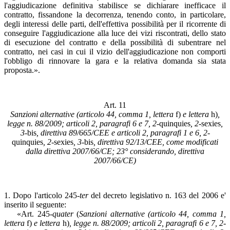
l'aggiudicazione definitiva stabilisce se dichiarare inefficace il
contratto, fissandone la decorrenza, tenendo conto, in particolare,
degli interessi delle parti, dell'effettiva possibilità per il ricorrente di
conseguire l'aggiudicazione alla luce dei vizi riscontrati, dello stato
di esecuzione del contratto e della possibilità di subentrare nel
contratto, nei casi in cui il vizio dell'aggiudicazione non comporti
l'obbligo di rinnovare la gara e la relativa domanda sia stata
proposta.».
Art. 11
Sanzioni alternative (articolo 44, comma 1, lettera
f)
e lettera
h)
,
legge n. 88/2009; articoli 2, paragrafi 6 e 7, 2-
quinquies
, 2-
sexies
,
3-
bis
, direttiva 89/665/CEE e articoli 2, paragrafi 1 e 6, 2-
quinquies
, 2-
sexies
, 3-
bis
, direttiva 92/13/CEE, come modificati
dalla direttiva 2007/66/CE; 23° considerando, direttiva
2007/66/CE)
1. Dopo l'articolo 245-
ter
del decreto legislativo n. 163 del 2006 e'
inserito il seguente:
«Art. 245-
quater
(
Sanzioni alternative (articolo 44, comma 1,
lettera
f)
e lettera
h)
, legge n. 88/2009; articoli 2, paragrafi 6 e 7, 2-