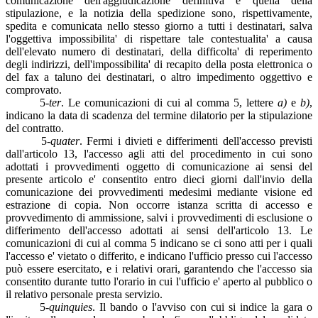
comunicazione dell'aggiudicazione definitiva e quella della
stipulazione, e la notizia della spedizione sono, rispettivamente,
spedita e comunicata nello stesso giorno a tutti i destinatari, salva
l'oggettiva impossibilita' di rispettare tale contestualita' a causa
dell'elevato numero di destinatari, della difficolta' di reperimento
degli indirizzi, dell'impossibilita' di recapito della posta elettronica o
del fax a taluno dei destinatari, o altro impedimento oggettivo e
comprovato.
5-
ter
. Le comunicazioni di cui al comma 5, lettere
a)
e
b)
,
indicano la data di scadenza del termine dilatorio per la stipulazione
del contratto.
5-
quater
. Fermi i divieti e differimenti dell'accesso previsti
dall'articolo 13, l'accesso agli atti del procedimento in cui sono
adottati i provvedimenti oggetto di comunicazione ai sensi del
presente articolo e' consentito entro dieci giorni dall'invio della
comunicazione dei provvedimenti medesimi mediante visione ed
estrazione di copia. Non occorre istanza scritta di accesso e
provvedimento di ammissione, salvi i provvedimenti di esclusione o
differimento dell'accesso adottati ai sensi dell'articolo 13. Le
comunicazioni di cui al comma 5 indicano se ci sono atti per i quali
l'accesso e' vietato o differito, e indicano l'ufficio presso cui l'accesso
può essere esercitato, e i relativi orari, garantendo che l'accesso sia
consentito durante tutto l'orario in cui l'ufficio e' aperto al pubblico o
il relativo personale presta servizio.
5-
quinquies
. Il bando o l'avviso con cui si indice la gara o