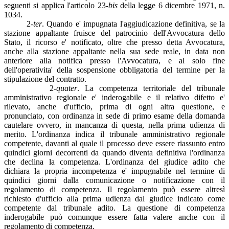
seguenti si applica l'articolo 23-
bis
della legge 6 dicembre 1971, n.
1034.
2-
ter
. Quando e' impugnata l'aggiudicazione definitiva, se la
stazione appaltante fruisce del patrocinio dell'Avvocatura dello
Stato, il ricorso e' notificato, oltre che presso detta Avvocatura,
anche alla stazione appaltante nella sua sede reale, in data non
anteriore alla notifica presso l'Avvocatura, e al solo fine
dell'operativita' della sospensione obbligatoria del termine per la
stipulazione del contratto.
2-
quater
. La competenza territoriale del tribunale
amministrativo regionale e' inderogabile e il relativo difetto e'
rilevato, anche d'ufficio, prima di ogni altra questione, e
pronunciato, con ordinanza in sede di primo esame della domanda
cautelare ovvero, in mancanza di questa, nella prima udienza di
merito. L'ordinanza indica il tribunale amministrativo regionale
competente, davanti al quale il processo deve essere riassunto entro
quindici giorni decorrenti da quando diventa definitiva l'ordinanza
che declina la competenza. L'ordinanza del giudice adito che
dichiara la propria incompetenza e' impugnabile nel termine di
quindici giorni dalla comunicazione o notificazione con il
regolamento di competenza. Il regolamento può essere altresì
richiesto d'ufficio alla prima udienza dal giudice indicato come
competente dal tribunale adito. La questione di competenza
inderogabile può comunque essere fatta valere anche con il
regolamento di competenza.