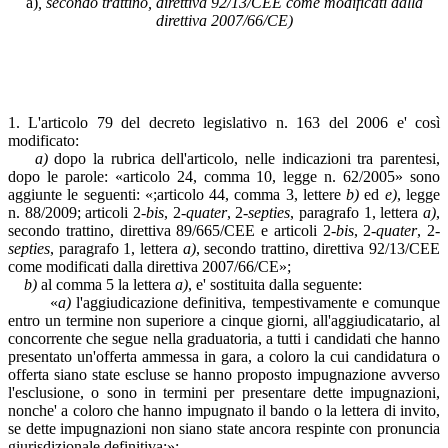
a)
, secondo trattino, direttiva 92/13/CEE come modificati dalla
direttiva 2007/66/CE)
1. L'articolo 79 del decreto legislativo n. 163 del 2006 e' così
modificato:
a)
dopo la rubrica dell'articolo, nelle indicazioni tra parentesi,
dopo le parole: «articolo 24, comma 10, legge n. 62/2005» sono
aggiunte le seguenti: «;articolo 44, comma 3, lettere
b)
ed
e)
, legge
n. 88/2009; articoli 2-
bis
, 2-
quater
, 2-
septies
, paragrafo 1, lettera
a)
,
secondo trattino, direttiva 89/665/CEE e articoli 2-
bis
, 2-
quater
, 2-
septies
, paragrafo 1, lettera
a)
, secondo trattino, direttiva 92/13/CEE
come modificati dalla direttiva 2007/66/CE»;
b)
al comma 5 la lettera
a)
, e' sostituita dalla seguente:
«
a)
l'aggiudicazione definitiva, tempestivamente e comunque
entro un termine non superiore a cinque giorni, all'aggiudicatario, al
concorrente che segue nella graduatoria, a tutti i candidati che hanno
presentato un'offerta ammessa in gara, a coloro la cui candidatura o
offerta siano state escluse se hanno proposto impugnazione avverso
l'esclusione, o sono in termini per presentare dette impugnazioni,
nonche' a coloro che hanno impugnato il bando o la lettera di invito,
se dette impugnazioni non siano state ancora respinte con pronuncia
giurisdizionale definitiva;»;