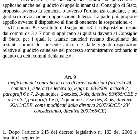
applicano anche nel giudizio di appello innanzi al Consiglio di Stato,
proposto avverso la sentenza o avverso l'ordinanza cautelare, e nei
giudizi di revocazione o opposizione di terzo. La parte può proporre
appello avverso il dispositivo al fine di ottenerne la sospensione.»;
d)
il comma 8 e' sostituito dal seguente: «8. Le disposizioni recate
dai commi da 3 a 7 non si applicano ai giudizi davanti al Consiglio
di Stato, per i quali le istanze cautelari restano disciplinate dai
restanti commi del presente articolo e dalle vigenti disposizioni
relative al giudizio cautelare nel processo amministrativo ordinario in
quanto da detti commi richiamate.».
Art. 9
Inefficacia del contratto in caso di gravi violazioni (articolo 44,
comma 1, lettera
f)
e lettera
h)
, legge n. 88/2009; articoli 2,
paragrafi 6 e 7, 2-
quinquies
, 2-
sexies
, 3-
bis
, direttiva 89/665/CEE e
articoli 2, paragrafi 1 e 6, 2-
quinquies
, 2-
sexies
, 3-
bis
, direttiva
92/13/CEE, come modificati dalla direttiva 2007/66/CE; 23°
considerando, direttiva 2007/66/CE)
1. Dopo l'articolo 245 del decreto legislativo n. 163 del 2006 e'
inserito il seguente: