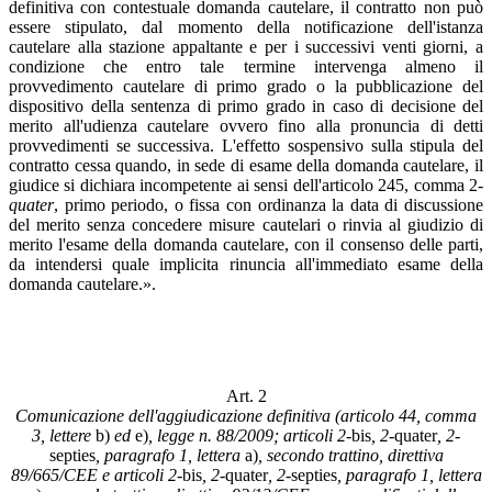
definitiva con contestuale domanda cautelare, il contratto non può
essere stipulato, dal momento della notificazione dell'istanza
cautelare alla stazione appaltante e per i successivi venti giorni, a
condizione che entro tale termine intervenga almeno il
provvedimento cautelare di primo grado o la pubblicazione del
dispositivo della sentenza di primo grado in caso di decisione del
merito all'udienza cautelare ovvero fino alla pronuncia di detti
provvedimenti se successiva. L'effetto sospensivo sulla stipula del
contratto cessa quando, in sede di esame della domanda cautelare, il
giudice si dichiara incompetente ai sensi dell'articolo 245, comma 2-
quater
, primo periodo, o fissa con ordinanza la data di discussione
del merito senza concedere misure cautelari o rinvia al giudizio di
merito l'esame della domanda cautelare, con il consenso delle parti,
da intendersi quale implicita rinuncia all'immediato esame della
domanda cautelare.».
Art. 2
Comunicazione dell'aggiudicazione definitiva (articolo 44, comma
3, lettere
b)
ed
e)
, legge n. 88/2009; articoli 2-
bis
, 2-
quater
, 2-
septies
, paragrafo 1, lettera
a)
, secondo trattino, direttiva
89/665/CEE e articoli 2-
bis
, 2-
quater
, 2-
septies
, paragrafo 1, lettera