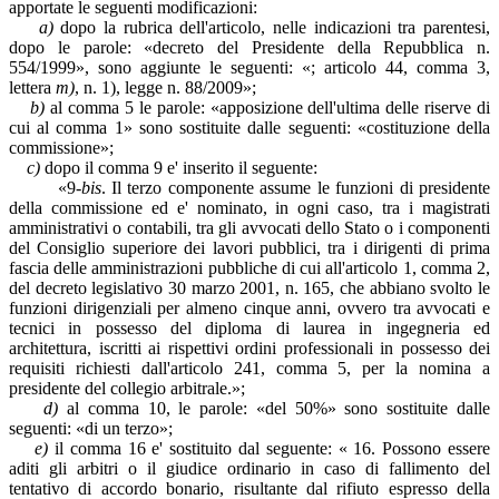
apportate le seguenti modificazioni:
a)
dopo la rubrica dell'articolo, nelle indicazioni tra parentesi,
dopo le parole: «decreto del Presidente della Repubblica n.
554/1999», sono aggiunte le seguenti: «; articolo 44, comma 3,
lettera
m)
, n. 1), legge n. 88/2009»;
b)
al comma 5 le parole: «apposizione dell'ultima delle riserve di
cui al comma 1» sono sostituite dalle seguenti: «costituzione della
commissione»;
c)
dopo il comma 9 e' inserito il seguente:
«9-
bis
. Il terzo componente assume le funzioni di presidente
della commissione ed e' nominato, in ogni caso, tra i magistrati
amministrativi o contabili, tra gli avvocati dello Stato o i componenti
del Consiglio superiore dei lavori pubblici, tra i dirigenti di prima
fascia delle amministrazioni pubbliche di cui all'articolo 1, comma 2,
del decreto legislativo 30 marzo 2001, n. 165, che abbiano svolto le
funzioni dirigenziali per almeno cinque anni, ovvero tra avvocati e
tecnici in possesso del diploma di laurea in ingegneria ed
architettura, iscritti ai rispettivi ordini professionali in possesso dei
requisiti richiesti dall'articolo 241, comma 5, per la nomina a
presidente del collegio arbitrale.»;
d)
al comma 10, le parole: «del 50%» sono sostituite dalle
seguenti: «di un terzo»;
e)
il comma 16 e' sostituito dal seguente: « 16. Possono essere
aditi gli arbitri o il giudice ordinario in caso di fallimento del
tentativo di accordo bonario, risultante dal rifiuto espresso della