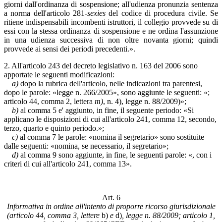
giorni dall'ordinanza di sospensione; all'udienza pronunzia sentenza
a norma dell'articolo 281-
sexies
del codice di procedura civile. Se
ritiene indispensabili incombenti istruttori, il collegio provvede su di
essi con la stessa ordinanza di sospensione e ne ordina l'assunzione
in una udienza successiva di non oltre novanta giorni; quindi
provvede ai sensi dei periodi precedenti.».
2. All'articolo 243 del decreto legislativo n. 163 del 2006 sono
apportate le seguenti modificazioni:
a)
dopo la rubrica dell'articolo, nelle indicazioni tra parentesi,
dopo le parole: «legge n. 266/2005», sono aggiunte le seguenti: «;
articolo 44, comma 2, lettera
m)
, n. 4), legge n. 88/2009)»;
b)
al comma 5 e' aggiunto, in fine, il seguente periodo: «Si
applicano le disposizioni di cui all'articolo 241, comma 12, secondo,
terzo, quarto e quinto periodo.»;
c)
al comma 7 le parole: «nomina il segretario» sono sostituite
dalle seguenti: «nomina, se necessario, il segretario»;
d)
al comma 9 sono aggiunte, in fine, le seguenti parole: «, con i
criteri di cui all'articolo 241, comma 13».
Art. 6
Informativa in ordine all'intento di proporre ricorso giurisdizionale
(articolo 44, comma 3, lettere
b)
e
d)
, legge n. 88/2009; articolo 1,