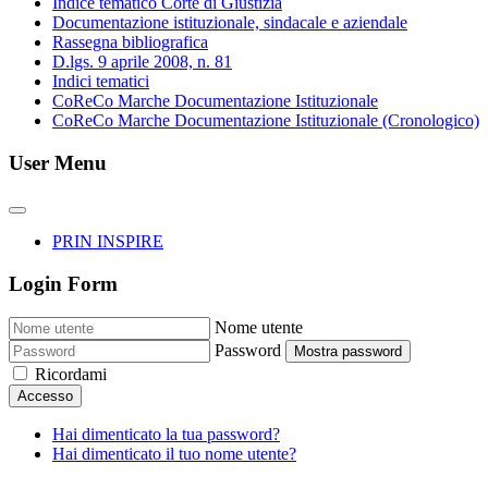
Indice tematico Corte di Giustizia
Documentazione istituzionale, sindacale e aziendale
Rassegna bibliografica
D.lgs. 9 aprile 2008, n. 81
Indici tematici
CoReCo Marche Documentazione Istituzionale
CoReCo Marche Documentazione Istituzionale (Cronologico)
User Menu
PRIN INSPIRE
Login Form
Nome utente
Password
Mostra password
Ricordami
Accesso
Hai dimenticato la tua password?
Hai dimenticato il tuo nome utente?