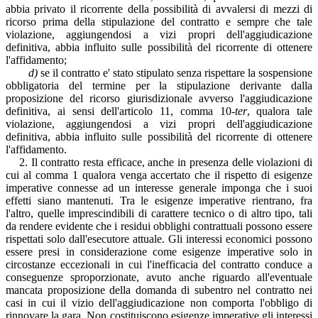
abbia privato il ricorrente della possibilità di avvalersi di mezzi di
ricorso prima della stipulazione del contratto e sempre che tale
violazione, aggiungendosi a vizi propri dell'aggiudicazione
definitiva, abbia influito sulle possibilità del ricorrente di ottenere
l'affidamento;
d)
se il contratto e' stato stipulato senza rispettare la sospensione
obbligatoria del termine per la stipulazione derivante dalla
proposizione del ricorso giurisdizionale avverso l'aggiudicazione
definitiva, ai sensi dell'articolo 11, comma 10-
ter
, qualora tale
violazione, aggiungendosi a vizi propri dell'aggiudicazione
definitiva, abbia influito sulle possibilità del ricorrente di ottenere
l'affidamento.
2. Il contratto resta efficace, anche in presenza delle violazioni di
cui al comma 1 qualora venga accertato che il rispetto di esigenze
imperative connesse ad un interesse generale imponga che i suoi
effetti siano mantenuti. Tra le esigenze imperative rientrano, fra
l'altro, quelle imprescindibili di carattere tecnico o di altro tipo, tali
da rendere evidente che i residui obblighi contrattuali possono essere
rispettati solo dall'esecutore attuale. Gli interessi economici possono
essere presi in considerazione come esigenze imperative solo in
circostanze eccezionali in cui l'inefficacia del contratto conduce a
conseguenze sproporzionate, avuto anche riguardo all'eventuale
mancata proposizione della domanda di subentro nel contratto nei
casi in cui il vizio dell'aggiudicazione non comporta l'obbligo di
rinnovare la gara. Non costituiscono esigenze imperative gli interessi