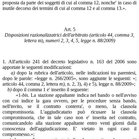
proposta da parte dei soggetti di cui al comma 12, nonche' in caso di
inutile decorso dei termini di cui al comma 12 e al comma 13.».
Art. 5
Disposizioni razionalizzatrici dell'arbitrato (articolo 44, comma 3,
lettera
m)
, numeri 2, 3, 4, 5, legge n. 88/2009)
1. All'articolo 241 del decreto legislativo n. 163 del 2006 sono
apportate le seguenti modificazioni:
a)
dopo la rubrica dell'articolo, nelle indicazioni tra parentesi,
dopo le parole: «legge n. 266/2005», sono aggiunte le seguenti: «;
articolo 44, comma 2, lettera
m)
, n. 2, 3), 4) e 5), legge n. 88/2009»;
b)
dopo il comma 1 e' inserito il seguente:
«1-
bis
. La stazione appaltante indica nel bando o nell'avviso
con cui indice la gara ovvero, per le procedure senza bando,
nell'invito, se il contratto conterra', o meno, la clausola
compromissoria. L'aggiudicatario può ricusare la clausola
compromissoria, che in tale caso non e' inserita nel contratto,
comunicandolo alla stazione appaltante entro venti giorni dalla
conoscenza dell'aggiudicazione. E' vietato in ogni caso il
compromesso.»;