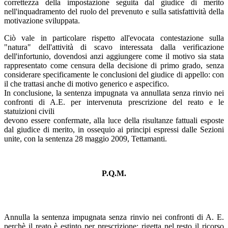
correttezza della impostazione seguita dal giudice di merito
nell'inquadramento del ruolo del prevenuto e sulla satisfattività della
motivazione sviluppata.
Ciò vale in particolare rispetto all'evocata contestazione sulla
"natura" dell'attività di scavo interessata dalla verificazione
dell'infortunio, dovendosi anzi aggiungere come il motivo sia stata
rappresentato come censura della decisione di primo grado, senza
considerare specificamente le conclusioni del giudice di appello: con
il che trattasi anche di motivo generico e aspecifico.
In conclusione, la sentenza impugnata va annullata senza rinvio nei
confronti di A.E. per intervenuta prescrizione del reato e le
statuizioni civili
devono essere confermate, alla luce della risultanze fattuali esposte
dal giudice di merito, in ossequio ai principi espressi dalle Sezioni
unite, con la sentenza 28 maggio 2009, Tettamanti.
P.Q.M.
Annulla la sentenza impugnata senza rinvio nei confronti di A. E.
perchè il reato è estinto per prescrizione; rigetta nel resto il ricorso