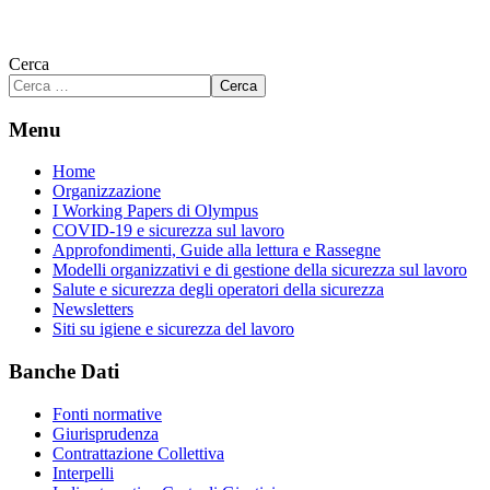
Cerca
Cerca
Menu
Home
Organizzazione
I Working Papers di Olympus
COVID-19 e sicurezza sul lavoro
Approfondimenti, Guide alla lettura e Rassegne
Modelli organizzativi e di gestione della sicurezza sul lavoro
Salute e sicurezza degli operatori della sicurezza
Newsletters
Siti su igiene e sicurezza del lavoro
Banche Dati
Fonti normative
Giurisprudenza
Contrattazione Collettiva
Interpelli