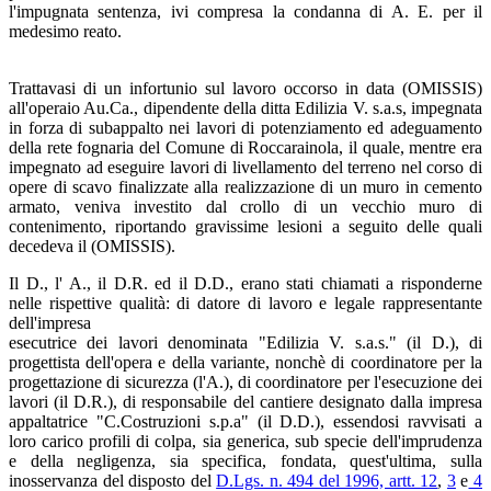
l'impugnata sentenza, ivi compresa la condanna di A. E. per il
medesimo reato.
Trattavasi di un infortunio sul lavoro occorso in data (OMISSIS)
all'operaio Au.Ca., dipendente della ditta Edilizia V. s.a.s, impegnata
in forza di subappalto nei lavori di potenziamento ed adeguamento
della rete fognaria del Comune di Roccarainola, il quale, mentre era
impegnato ad eseguire lavori di livellamento del terreno nel corso di
opere di scavo finalizzate alla realizzazione di un muro in cemento
armato, veniva investito dal crollo di un vecchio muro di
contenimento, riportando gravissime lesioni a seguito delle quali
decedeva il (OMISSIS).
Il D., l' A., il D.R. ed il D.D., erano stati chiamati a risponderne
nelle rispettive qualità: di datore di lavoro e legale rappresentante
dell'impresa
esecutrice dei lavori denominata "Edilizia V. s.a.s." (il D.), di
progettista dell'opera e della variante, nonchè di coordinatore per la
progettazione di sicurezza (l'A.), di coordinatore per l'esecuzione dei
lavori (il D.R.), di responsabile del cantiere designato dalla impresa
appaltatrice "C.Costruzioni s.p.a" (il D.D.), essendosi ravvisati a
loro carico profili di colpa, sia generica, sub specie dell'imprudenza
e della negligenza, sia specifica, fondata, quest'ultima, sulla
inosservanza del disposto del
D.Lgs. n. 494 del 1996, artt. 12
,
3
e
4