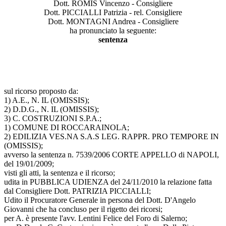
Dott. ROMIS Vincenzo - Consigliere
Dott. PICCIALLI Patrizia - rel. Consigliere
Dott. MONTAGNI Andrea - Consigliere
ha pronunciato la seguente:
sentenza
sul ricorso proposto da:
1) A.E., N. IL (OMISSIS);
2) D.D.G., N. IL (OMISSIS);
3) C. COSTRUZIONI S.P.A.;
1) COMUNE DI ROCCARAINOLA;
2) EDILIZIA VES.NA S.A.S LEG. RAPPR. PRO TEMPORE IN
(OMISSIS);
avverso la sentenza n. 7539/2006 CORTE APPELLO di NAPOLI,
del 19/01/2009;
visti gli atti, la sentenza e il ricorso;
udita in PUBBLICA UDIENZA del 24/11/2010 la relazione fatta
dal Consigliere Dott. PATRIZIA PICCIALLI;
Udito il Procuratore Generale in persona del Dott. D'Angelo
Giovanni che ha concluso per il rigetto dei ricorsi;
per A. è presente l'avv. Lentini Felice del Foro di Salerno;