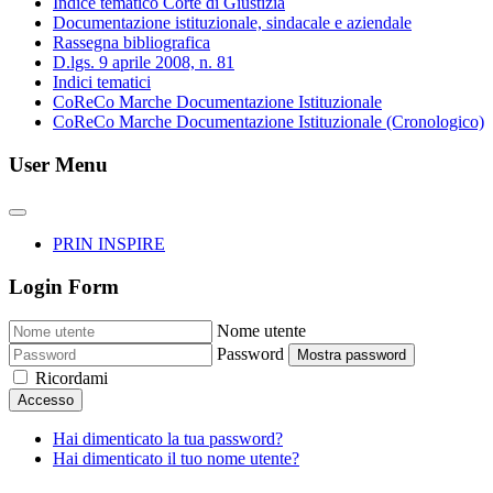
Indice tematico Corte di Giustizia
Documentazione istituzionale, sindacale e aziendale
Rassegna bibliografica
D.lgs. 9 aprile 2008, n. 81
Indici tematici
CoReCo Marche Documentazione Istituzionale
CoReCo Marche Documentazione Istituzionale (Cronologico)
User Menu
PRIN INSPIRE
Login Form
Nome utente
Password
Mostra password
Ricordami
Accesso
Hai dimenticato la tua password?
Hai dimenticato il tuo nome utente?