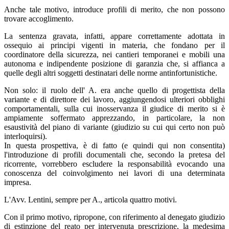
Anche tale motivo, introduce profili di merito, che non possono
trovare accoglimento.
La sentenza gravata, infatti, appare correttamente adottata in
ossequio ai principi vigenti in materia, che fondano per il
coordinatore della sicurezza, nei cantieri temporanei e mobili una
autonoma e indipendente posizione di garanzia che, si affianca a
quelle degli altri soggetti destinatari delle norme antinfortunistiche.
Non solo: il ruolo dell' A. era anche quello di progettista della
variante e di direttore dei lavoro, aggiungendosi ulteriori obblighi
comportamentali, sulla cui inosservanza il giudice di merito si è
ampiamente soffermato apprezzando, in particolare, la non
esaustività del piano di variante (giudizio su cui qui certo non può
interloquirsi).
In questa prospettiva, è di fatto (e quindi qui non consentita)
l'introduzione di profili documentali che, secondo la pretesa del
ricorrente, vorrebbero escludere la responsabilità evocando una
conoscenza del coinvolgimento nei lavori di una determinata
impresa.
L'Avv. Lentini, sempre per A., articola quattro motivi.
Con il primo motivo, ripropone, con riferimento al denegato giudizio
di estinzione del reato per intervenuta prescrizione, la medesima