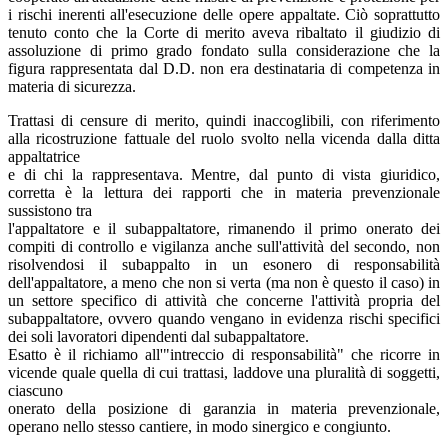
i rischi inerenti all'esecuzione delle opere appaltate. Ciò soprattutto
tenuto conto che la Corte di merito aveva ribaltato il giudizio di
assoluzione di primo grado fondato sulla considerazione che la
figura rappresentata dal D.D. non era destinataria di competenza in
materia di sicurezza.
Trattasi di censure di merito, quindi inaccoglibili, con riferimento
alla ricostruzione fattuale del ruolo svolto nella vicenda dalla ditta
appaltatrice
e di chi la rappresentava. Mentre, dal punto di vista giuridico,
corretta è la lettura dei rapporti che in materia prevenzionale
sussistono tra
l'appaltatore e il subappaltatore, rimanendo il primo onerato dei
compiti di controllo e vigilanza anche sull'attività del secondo, non
risolvendosi il subappalto in un esonero di responsabilità
dell'appaltatore, a meno che non si verta (ma non è questo il caso) in
un settore specifico di attività che concerne l'attività propria del
subappaltatore, ovvero quando vengano in evidenza rischi specifici
dei soli lavoratori dipendenti dal subappaltatore.
Esatto è il richiamo all'"intreccio di responsabilità" che ricorre in
vicende quale quella di cui trattasi, laddove una pluralità di soggetti,
ciascuno
onerato della posizione di garanzia in materia prevenzionale,
operano nello stesso cantiere, in modo sinergico e congiunto.