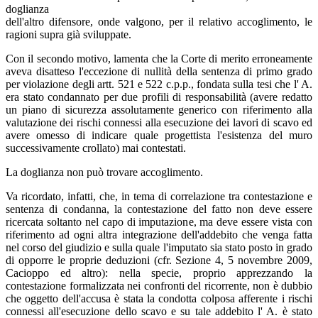
doglianza
dell'altro difensore, onde valgono, per il relativo accoglimento, le
ragioni supra già sviluppate.
Con il secondo motivo, lamenta che la Corte di merito erroneamente
aveva disatteso l'eccezione di nullità della sentenza di primo grado
per violazione degli artt. 521 e 522 c.p.p., fondata sulla tesi che l' A.
era stato condannato per due profili di responsabilità (avere redatto
un piano di sicurezza assolutamente generico con riferimento alla
valutazione dei rischi connessi alla esecuzione dei lavori di scavo ed
avere omesso di indicare quale progettista l'esistenza del muro
successivamente crollato) mai contestati.
La doglianza non può trovare accoglimento.
Va ricordato, infatti, che, in tema di correlazione tra contestazione e
sentenza di condanna, la contestazione del fatto non deve essere
ricercata soltanto nel capo di imputazione, ma deve essere vista con
riferimento ad ogni altra integrazione dell'addebito che venga fatta
nel corso del giudizio e sulla quale l'imputato sia stato posto in grado
di opporre le proprie deduzioni (cfr. Sezione 4, 5 novembre 2009,
Cacioppo ed altro): nella specie, proprio apprezzando la
contestazione formalizzata nei confronti del ricorrente, non è dubbio
che oggetto dell'accusa è stata la condotta colposa afferente i rischi
connessi all'esecuzione dello scavo e su tale addebito l' A. è stato