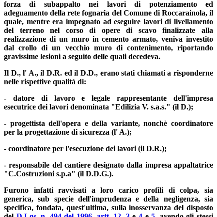
forza di subappalto nei lavori di potenziamento ed
adeguamento della rete fognaria del Comune di Roccarainola, il
quale, mentre era impegnato ad eseguire lavori di livellamento
del terreno nel corso di opere di scavo finalizzate alla
realizzazione di un muro in cemento armato, veniva investito
dal crollo di un vecchio muro di contenimento, riportando
gravissime lesioni a seguito delle quali decedeva.
Il D., l' A., il D.R. ed il D.D., erano stati chiamati a risponderne
nelle rispettive qualità di:
- datore di lavoro e legale rappresentante dell'impresa
esecutrice dei lavori denominata "Edilizia V. s.a.s." (il D.);
- progettista dell'opera e della variante, nonchè coordinatore
per la progettazione di sicurezza (l' A.);
- coordinatore per l'esecuzione dei lavori (il D.R.);
- responsabile del cantiere designato dalla impresa appaltatrice
"C.Costruzioni s.p.a" (il D.D.G.).
Furono infatti ravvisati a loro carico profili di colpa, sia
generica, sub specie dell'imprudenza e della negligenza, sia
specifica, fondata, quest'ultima, sulla inosservanza del disposto
del
D.Lgs. n. 494 del 1996, artt. 12
,
3
e
4
e
5
, avendo gli stessi