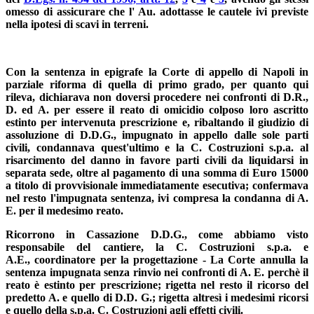
omesso di assicurare che l' Au. adottasse le cautele ivi previste
nella ipotesi di scavi in terreni.
Con la sentenza in epigrafe la Corte di appello di Napoli in
parziale riforma di quella di primo grado, per quanto qui
rileva, dichiarava non doversi procedere nei confronti di D.R.,
D. ed A. per essere il reato di omicidio colposo loro ascritto
estinto per intervenuta prescrizione e, ribaltando il giudizio di
assoluzione di D.D.G., impugnato in appello dalle sole parti
civili, condannava quest'ultimo e la C. Costruzioni s.p.a. al
risarcimento del danno in favore parti civili da liquidarsi in
separata sede, oltre al pagamento di una somma di Euro 15000
a titolo di provvisionale immediatamente esecutiva; confermava
nel resto l'impugnata sentenza, ivi compresa la condanna di A.
E. per il medesimo reato.
Ricorrono in Cassazione D.D.G., come abbiamo visto
responsabile del cantiere, la C. Costruzioni s.p.a. e
A.E., coordinatore per la progettazione - La Corte annulla la
sentenza impugnata senza rinvio nei confronti di A. E. perchè il
reato è estinto per prescrizione; rigetta nel resto il ricorso del
predetto A. e quello di D.D. G.; rigetta altresì i medesimi ricorsi
e quello della s.p.a. C. Costruzioni agli effetti civili.