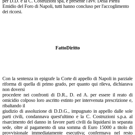
per D.D. e la C. Costruzioni spa, è presente l'avv. Della Pietra
Emidio del Foro di Napoli, tutti hanno concluso per l'accoglimento
dei ricorsi.
FattoDiritto
Con la sentenza in epigrafe la Corte di appello di Napoli in parziale
riforma di quella di primo grado, per quanto qui rileva, dichiarava
non doversi
procedere nei confronti di D.R., D. ed A. per essere il reato di
omicidio colposo loro ascritto estinto per intervenuta prescrizione e,
ribaltando il
giudizio di assoluzione di D.D.G., impugnato in appello dalle sole
parti civili, condannava quest'ultimo e la C. Costruzioni s.p.a. al
risarcimento del danno in favore parti civili da liquidarsi in separata
sede, oltre al pagamento di una somma di Euro 15000 a titolo di
provvisionale immediatamente esecutiva; confermava nel resto