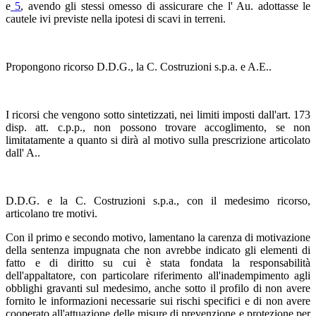
e
5
, avendo gli stessi omesso di assicurare che l' Au. adottasse le
cautele ivi previste nella ipotesi di scavi in terreni.
Propongono ricorso D.D.G., la C. Costruzioni s.p.a. e A.E..
I ricorsi che vengono sotto sintetizzati, nei limiti imposti dall'art. 173
disp. att. c.p.p., non possono trovare accoglimento, se non
limitatamente a quanto si dirà al motivo sulla prescrizione articolato
dall' A..
D.D.G. e la C. Costruzioni s.p.a., con il medesimo ricorso,
articolano tre motivi.
Con il primo e secondo motivo, lamentano la carenza di motivazione
della sentenza impugnata che non avrebbe indicato gli elementi di
fatto e di diritto su cui è stata fondata la responsabilità
dell'appaltatore, con particolare riferimento all'inadempimento agli
obblighi gravanti sul medesimo, anche sotto il profilo di non avere
fornito le informazioni necessarie sui rischi specifici e di non avere
cooperato all'attuazione delle misure di prevenzione e protezione per