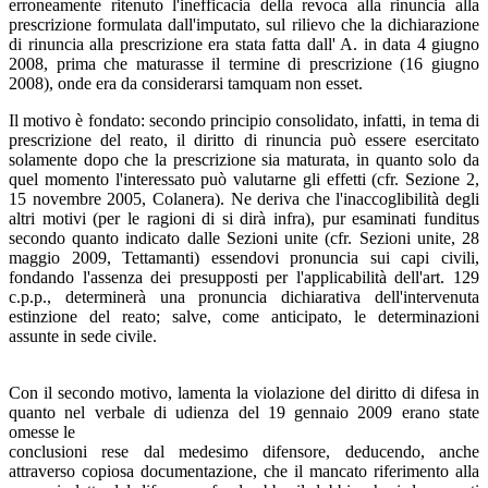
erroneamente ritenuto l'inefficacia della revoca alla rinuncia alla
prescrizione formulata dall'imputato, sul rilievo che la dichiarazione
di rinuncia alla prescrizione era stata fatta dall' A. in data 4 giugno
2008, prima che maturasse il termine di prescrizione (16 giugno
2008), onde era da considerarsi tamquam non esset.
Il motivo è fondato: secondo principio consolidato, infatti, in tema di
prescrizione del reato, il diritto di rinuncia può essere esercitato
solamente dopo che la prescrizione sia maturata, in quanto solo da
quel momento l'interessato può valutarne gli effetti (cfr. Sezione 2,
15 novembre 2005, Colanera). Ne deriva che l'inaccoglibilità degli
altri motivi (per le ragioni di si dirà infra), pur esaminati funditus
secondo quanto indicato dalle Sezioni unite (cfr. Sezioni unite, 28
maggio 2009, Tettamanti) essendovi pronuncia sui capi civili,
fondando l'assenza dei presupposti per l'applicabilità dell'art. 129
c.p.p., determinerà una pronuncia dichiarativa dell'intervenuta
estinzione del reato; salve, come anticipato, le determinazioni
assunte in sede civile.
Con il secondo motivo, lamenta la violazione del diritto di difesa in
quanto nel verbale di udienza del 19 gennaio 2009 erano state
omesse le
conclusioni rese dal medesimo difensore, deducendo, anche
attraverso copiosa documentazione, che il mancato riferimento alla