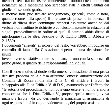
memoria letta dal difensore, fonderebbe il dubbio che i documenti
richiamati nella medesima non sarebbero stati in effetti valutati dal
giudice di secondo grado.
Il motivo non può trovare accoglimento, giacchè, come è noto,
quando (come nella specie) il difensore sia presente in udienza, il
diritto di difesa deve comunque ritenersi assicurato anche se dal
verbale non risultino le richieste o conclusioni assunte in relazione ai
singoli provvedimenti in ordine ai quali il patrono abbia diritto di
interloquire (tra le altre, Sezione 6, 16 giugno 1998, ih Abbate rv
211589).
I documenti "allegati" al ricorso, del resto, vorrebbero introdurre un
controllo di fatto della Cassazione rispetto ad una decisione che
risulta
invece avere satisfattivamente esaminato, in uno con la sentenza di
primo grado, il quadro delle responsabilità individuali.
Con il terzo motivo si duole della omessa valutazione di una prova
decisiva prodotta dalla difesa afferente l'omessa autorizzazione del
Comune di Roccarainola alla Ditta C. di affidare i lavori in
subappalto alla Ditta Edilizia V. di D.S., assumendo per l'effetto che
"le autorità del procedimento non potevano essere, e non lo erano, a
conoscenza che la Ditta Edilizia V., proprio quella mattina, aveva
iniziato i lavori", da ciò derivando la mancanza di assunzione di
ogni responsabilità in capo, evidentemente, del proprio assistito.