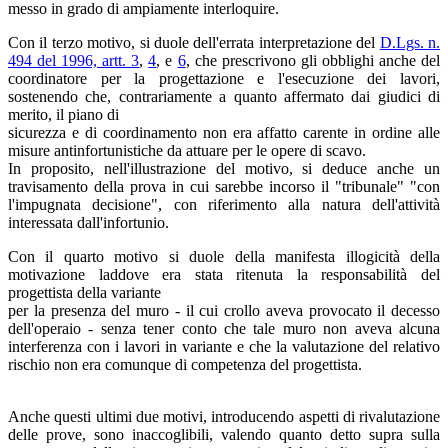
messo in grado di ampiamente interloquire.
Con il terzo motivo, si duole dell'errata interpretazione del
D.Lgs. n.
494 del 1996, artt. 3
,
4
, e
6
, che prescrivono gli obblighi anche del
coordinatore per la progettazione e l'esecuzione dei lavori,
sostenendo che, contrariamente a quanto affermato dai giudici di
merito, il piano di
sicurezza e di coordinamento non era affatto carente in ordine alle
misure antinfortunistiche da attuare per le opere di scavo.
In proposito, nell'illustrazione del motivo, si deduce anche un
travisamento della prova in cui sarebbe incorso il "tribunale" "con
l'impugnata decisione", con riferimento alla natura dell'attività
interessata dall'infortunio.
Con il quarto motivo si duole della manifesta illogicità della
motivazione laddove era stata ritenuta la responsabilità del
progettista della variante
per la presenza del muro - il cui crollo aveva provocato il decesso
dell'operaio - senza tener conto che tale muro non aveva alcuna
interferenza con i lavori in variante e che la valutazione del relativo
rischio non era comunque di competenza del progettista.
Anche questi ultimi due motivi, introducendo aspetti di rivalutazione
delle prove, sono inaccoglibili, valendo quanto detto supra sulla