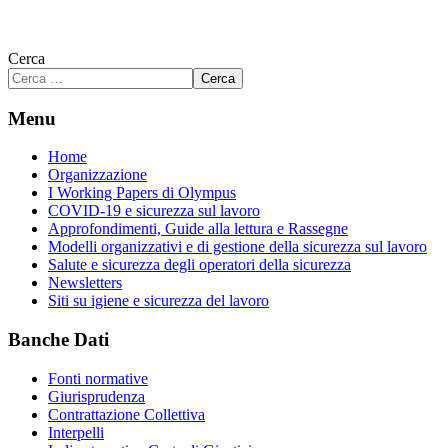
Cerca
Cerca
Menu
Home
Organizzazione
I Working Papers di Olympus
COVID-19 e sicurezza sul lavoro
Approfondimenti, Guide alla lettura e Rassegne
Modelli organizzativi e di gestione della sicurezza sul lavoro
Salute e sicurezza degli operatori della sicurezza
Newsletters
Siti su igiene e sicurezza del lavoro
Banche Dati
Fonti normative
Giurisprudenza
Contrattazione Collettiva
Interpelli