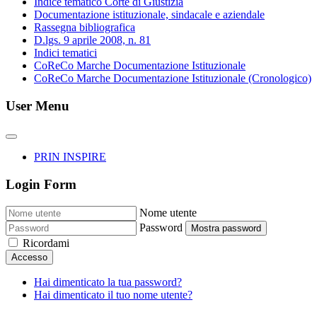
Indice tematico Corte di Giustizia
Documentazione istituzionale, sindacale e aziendale
Rassegna bibliografica
D.lgs. 9 aprile 2008, n. 81
Indici tematici
CoReCo Marche Documentazione Istituzionale
CoReCo Marche Documentazione Istituzionale (Cronologico)
User Menu
PRIN INSPIRE
Login Form
Nome utente
Password
Mostra password
Ricordami
Accesso
Hai dimenticato la tua password?
Hai dimenticato il tuo nome utente?