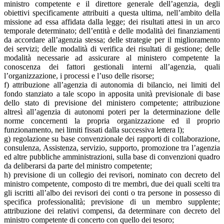
ministro competente e il direttore generale dell’agenzia, degli
obiettivi specificamente attribuiti a questa ultima, nell’ambito della
missione ad essa affidata dalla legge; dei risultati attesi in un arco
temporale determinato; dell’entità e delle modalità dei finanziamenti
da accordare all’agenzia stessa; delle strategie per il miglioramento
dei servizi; delle modalità di verifica dei risultati di gestione; delle
modalità necessarie ad assicurare al ministero competente la
conoscenza dei fattori gestionali interni all’agenzia, quali
l’organizzazione, i processi e l’uso delle risorse;
f) attribuzione all’agenzia di autonomia di bilancio, nei limiti del
fondo stanziato a tale scopo in apposita unità previsionale di base
dello stato di previsione del ministero competente; attribuzione
altresì all’agenzia di autonomi poteri per la determinazione delle
norme concernenti la propria organizzazione ed il proprio
funzionamento, nei limiti fissati dalla successiva lettera l);
g) regolazione su base convenzionale dei rapporti di collaborazione,
consulenza, Assistenza, servizio, supporto, promozione tra l’agenzia
ed altre pubbliche amministrazioni, sulla base di convenzioni quadro
da deliberarsi da parte del ministro competente;
h) previsione di un collegio dei revisori, nominato con decreto del
ministro competente, composto di tre membri, due dei quali scelti tra
gli iscritti all’albo dei revisori dei conti o tra persone in possesso di
specifica professionalità; previsione di un membro supplente;
attribuzione dei relativi compensi, da determinare con decreto del
ministro competente di concerto con quello dei tesoro;