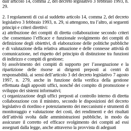
dall’articolo 14, comma 2, del decreto legislativo 3 febbraio 1993, n.
29.
2. I regolamenti di cui al suddetto articolo 14, comma 2, del decreto
legislativo 3 febbraio 1993, n. 29, si attengono, tra l’altro, ai seguenti
principi e criteri direttivi:
a) attribuzione dei compiti di diretta collaborazione secondo criteri
che consentano l’efficace e funzionale svolgimento dei compiti di
definizione degli obiettivi, di elaborazione delle politiche pubbliche
e di valutazione della relativa attuazione e delle connesse attività di
comunicazione, nel rispetto del principio di distinzione tra funzioni
di indirizzo e compiti di gestione;
b) assolvimento dei compiti di supporto per l’assegnazione e la
ripartizione delle risorse ai dirigenti preposti ai centri di
responsabilità, ai sensi dell’articolo 3 del decreto legislativo 7 agosto
1997, n. 279, anche in funzione della verifica della gestione
effettuata dagli appositi uffici, nonché dei compito di promozione e
sviluppo dei sistemi informativi;
c) organizzazione degli uffici preposti al controllo interno di diretta
collaborazione con il ministro, secondo le disposizioni del decreto
legislativo di riordino e potenziamento dei meccanismi e strumenti di
monitoraggio e valutazione dei costi, dei rendimenti e dei risultati
dell’attività svolta dalle amministrazioni pubbliche, in modo da
assicurare il corretto ed efficace svolgimento dei compiti ad essi
assegnati dalla legge, anche attraverso la provvista di adeguati