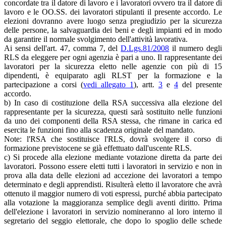
concordate tra il datore di lavoro e i lavoratori ovvero tra il datore di
lavoro e le OO.SS. dei lavoratori stipulanti il presente accordo. Le
elezioni dovranno avere luogo senza pregiudizio per la sicurezza
delle persone, la salvaguardia dei beni e degli impianti ed in modo
da garantire il normale svolgimento dell'attività lavorativa.
Ai sensi dell'art. 47, comma 7, del
D.Lgs.81/2008
il numero degli
RLS da eleggere per ogni agenzia è pari a uno. Il rappresentante dei
lavoratori per la sicurezza eletto nelle agenzie con più di 15
dipendenti, è equiparato agli RLST per la formazione e la
partecipazione a corsi (
vedi allegato 1
), artt.
3
e
4
del presente
accordo.
b) In caso di costituzione della RSA successiva alla elezione del
rappresentante per la sicurezza, questi sarà sostituito nelle funzioni
da uno dei componenti della RSA stessa, che rimane in carica ed
esercita le funzioni fino alla scadenza originale del mandato.
Note: l'RSA che sostituisce l'RLS, dovrà svolgere il corso di
formazione previstocene se già effettuato dall'uscente RLS.
c) Si procede alla elezione mediante votazione diretta da parte dei
lavoratori. Possono essere eletti tutti i lavoratori in servizio e non in
prova alla data delle elezioni ad accezione dei lavoratori a tempo
determinato e degli apprendisti. Risulterà eletto il lavoratore che avrà
ottenuto il maggior numero di voti espressi, purché abbia partecipato
alla votazione la maggioranza semplice degli aventi diritto. Prima
dell'elezione i lavoratori in servizio nomineranno al loro interno il
segretario del seggio elettorale, che dopo lo spoglio delle schede