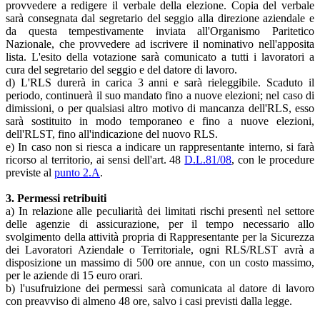
provvedere a redigere il verbale della elezione. Copia del verbale
sarà consegnata dal segretario del seggio alla direzione aziendale e
da questa tempestivamente inviata all'Organismo Paritetico
Nazionale, che provvedere ad iscrivere il nominativo nell'apposita
lista. L'esito della votazione sarà comunicato a tutti i lavoratori a
cura del segretario del seggio e del datore di lavoro.
d) L'RLS durerà in carica 3 anni e sarà rieleggibile. Scaduto il
periodo, continuerà il suo mandato fino a nuove elezioni; nel caso di
dimissioni, o per qualsiasi altro motivo di mancanza dell'RLS, esso
sarà sostituito in modo temporaneo e fino a nuove elezioni,
dell'RLST, fino all'indicazione del nuovo RLS.
e) In caso non si riesca a indicare un rappresentante interno, si farà
ricorso al territorio, ai sensi dell'art. 48
D.L.81/08
, con le procedure
previste al
punto 2.A
.
3. Permessi retribuiti
a) In relazione alle peculiarità dei limitati rischi presentì nel settore
delle agenzie di assicurazione, per il tempo necessario allo
svolgimento della attività propria di Rappresentante per la Sicurezza
dei Lavoratori Aziendale o Territoriale, ogni RLS/RLST avrà a
disposizione un massimo di 500 ore annue, con un costo massimo,
per le aziende di 15 euro orari.
b) l'usufruizione dei permessi sarà comunicata al datore di lavoro
con preavviso di almeno 48 ore, salvo i casi previsti dalla legge.