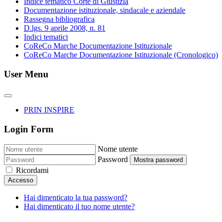
Indice tematico Corte di Giustizia
Documentazione istituzionale, sindacale e aziendale
Rassegna bibliografica
D.lgs. 9 aprile 2008, n. 81
Indici tematici
CoReCo Marche Documentazione Istituzionale
CoReCo Marche Documentazione Istituzionale (Cronologico)
User Menu
PRIN INSPIRE
Login Form
Nome utente
Password
Mostra password
Ricordami
Accesso
Hai dimenticato la tua password?
Hai dimenticato il tuo nome utente?