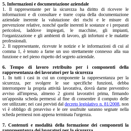
5. Informazioni e documentazione aziendale
1. Il rappresentante per la sicurezza ha diritto di ricevere le
informazioni e di consultare e trarre copia della documentazione
aziendale inerente la valutazione dei rischi e le misure di
prevenzione relative, nonché quelle inerenti le sostanze e i preparati
pericolosi, laddove impiegati, le macchine, gli impianti,
l'organizzazione e gli ambienti di lavoro, gli infortuni e le malattie
professionali.
2. Il rappresentante, ricevute le notizie e le informazioni di cui al
comma 1, è tenuto a farne un uso strettamente connesso alla sua
funzione e nel pieno rispetto del segreto aziendale.
6. Tempo di lavoro retribuito per i componenti della
rappresentanza dei lavoratori per la sicurezza
1. In tutti i casi in cui un componente la rappresentanza per la
sicurezza, per svolgere le sue specifiche funzioni, debba
interrompere la propria attività lavorativa, dovrà darne preventivo
avviso all'impresa, almeno 2 giorni lavorativi prima, firmando
un'apposita scheda permessi al fine di consentire il computo delle
ore utilizzate; nei casi previsti dal
decreto legislativo n. 81/2008
, non
vi è obbligo di preavviso e le ore usufruite saranno segnate nella
scheda permessi non appena terminata l'urgenza.
7. Contenuti e modalità della formazione dei componenti la
rappresentanza dei lavoratori per la sicurezza