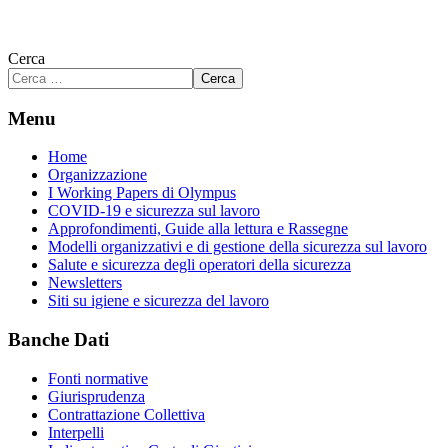
Cerca
Cerca
Menu
Home
Organizzazione
I Working Papers di Olympus
COVID-19 e sicurezza sul lavoro
Approfondimenti, Guide alla lettura e Rassegne
Modelli organizzativi e di gestione della sicurezza sul lavoro
Salute e sicurezza degli operatori della sicurezza
Newsletters
Siti su igiene e sicurezza del lavoro
Banche Dati
Fonti normative
Giurisprudenza
Contrattazione Collettiva
Interpelli