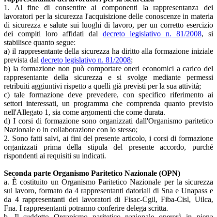
1. Al fine di consentire ai componenti la rappresentanza dei
lavoratori per la sicurezza l'acquisizione delle conoscenze in materia
di sicurezza e salute sui luoghi di lavoro, per un corretto esercizio
dei compiti loro affidati dal
decreto legislativo n. 81/2008
, si
stabilisce quanto segue:
a) il rappresentante della sicurezza ha diritto alla formazione iniziale
prevista dal
decreto legislativo n. 81/2008
;
b) la formazione non può comportare oneri economici a carico del
rappresentante della sicurezza e si svolge mediante permessi
retribuiti aggiuntivi rispetto a quelli già previsti per la sua attività;
c) tale formazione deve prevedere, con specifico riferimento ai
settori interessati, un programma che comprenda quanto previsto
nell'Allegato 1, sia come argomenti che come durata.
d) I corsi di formazione sono organizzati dall'Organismo paritetico
Nazionale o in collaborazione con lo stesso;
2. Sono fatti salvi, ai fini del presente articolo, i corsi di formazione
organizzati prima della stipula del presente accordo, purché
rispondenti ai requisiti su indicati.
Seconda parte Organismo Paritetico Nazionale (OPN)
a. È costituito un Organismo Paritetico Nazionale per la sicurezza
sul lavoro, formato da 4 rappresentanti datoriali di Sna e Unapass e
da 4 rappresentanti dei lavoratori di Fisac-Cgil, Fiba-Cisl, Uilca,
Fna. I rappresentanti potranno conferire delega scritta.
b. Il suddetto Organismo paritetico nazionale opererà in piena