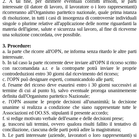
2. A tal fine, per dirimere eventuali conflitti irrisolti, le parti
interessate (il datore di lavoro, il lavoratore o i loro rappresentanti)
ricorreranno all'Organismo paritetico nazionale, quale prima istanza
di risoluzione, in tutti i casi di insorgenza di controversie individuali
singole o plurime relative all'applicazione delle norme riguardanti la
materia dell'igiene, salute e sicurezza sul lavoro, al fine di riceverne
una soluzione concordata, ove possibile.
3. Procedure:
a. la parte che ricorre all'OPN, ne informa senza ritardo le altre parti
interessate.
b. In tal caso la parte ricorrente deve inviare all'OPN il ricorso scritto
con raccomandata a.r. e la controparte potrà inviare le proprie
controdeduzioni entro 30 giorni dal ricevimento del ricorso;
c. l'OPN può designare esperti, comunicandolo alle parti;
d. l'esame del ricorso deve esaurirsi entro i 30 giorni successivi ai
termine di cui al punto b), salvo eventuale proroga unanimemente
definita dall'Organismo paritetico Nazionale;
e. l'OPN assume le proprie decisioni all'unanimità; la decisione
unanime si realizza a condizione che siano rappresentate tutte le
Associazioni ed OO.SS. stipulanti il presente accordo;
f. si redige motivato verbale dell'esame e delle decisioni prese;
g. trascorsi tali termini, ovvero qualora risulti fallito il tentativo di
conciliazione, ciascuna delle parti potrà adire la magistratura;
h. Le parti interessate (aziende, lavoratori o loro rappresentanti) si