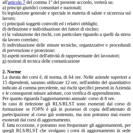
all'
articolo 7
del comma 1° del presente accordo, verterà su:
a) principi giuridici comunitari e nazionali;
b) legislazione generale e speciale in materia di salute e sicurezza sul
lavoro;
c) principali soggetti coinvolti ed i relativi obblighi;
d) definizione e individuazione dei fattori di rischio;
e) la valutazione dei rischi, con particolare riguardo a quelli da stress
da lavoro correlato;
f) individuazione delle misure tecniche, organizzative e procedurali
di prevenzione e protezione;
h) aspetti normativi dell'attività di rappresentante dei lavoratori;
g) nozioni di tecnica delle comunicazione
2. Norme
La durata dei corsi è, di norma, di 64 ore. Nelle aziende superiori a
15 dipendenti, saranno utilizzate 12 ore, nell'ambito del quantitativo
indicato al comma precedente, sui rischi specifici presenti in Azienda
e le conseguenti misure adottate, con verifica di apprendimento.
Per quanto riguarda l'aggiornamento annuale: corso di 8 ore.
In caso di rielezione gli RLS/RLST sono esonerati dal corso di
formazione se l'OPN è già in possesso di copia dell'attestato di
partecipazione al corso già sostenuto, ma non potranno mai essere
esonerati dai corsi di aggiornamento.
È fatta eccezione, e potranno non frequentare gli aggiornamenti, per
quegli RLS/RLST che svolgano i corsi di aggiornamento in sede