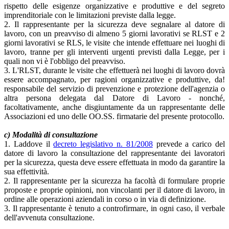
rispetto delle esigenze organizzative e produttive e del segreto
imprenditoriale con le limitazioni previste dalla legge.
2. Il rappresentante per la sicurezza deve segnalare al datore di
lavoro, con un preavviso di almeno 5 giorni lavorativi se RLST e 2
giorni lavorativi se RLS, le visite che intende effettuare nei luoghi di
lavoro, tranne per gli interventi urgenti previsti dalla Legge, per i
quali non vi è l'obbligo del preavviso.
3. L'RLST, durante le visite che effettuerà nei luoghi di lavoro dovrà
essere accompagnato, per ragioni organizzative e produttive, da!
responsabile del servizio di prevenzione e protezione dell'agenzia o
altra persona delegata dal Datore di Lavoro - nonché,
facoltativamente, anche disgiuntamente da un rappresentante delle
Associazioni ed uno delle OO.SS. firmatarie del presente protocollo.
c) Modalità di consultazione
1. Laddove il
decreto legislativo n. 81/2008
prevede a carico del
datore di lavoro la consultazione del rappresentante dei lavoratori
per la sicurezza, questa deve essere effettuata in modo da garantire la
sua effettività.
2. Il rappresentante per la sicurezza ha facoltà di formulare proprie
proposte e proprie opinioni, non vincolanti per il datore di lavoro, in
ordine alle operazioni aziendali in corso o in via di definizione.
3. Il rappresentante è tenuto a controfirmare, in ogni caso, il verbale
dell'avvenuta consultazione.