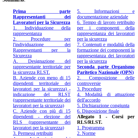
Prima parte
5. Informazioni e
Rappresentanti dei
documentazione aziendale
Lavoratori per la Sicurezza
6. Tempo di lavoro retribuito
1. Individuazione della
per i componenti della
rappresentanza
rappresentanza dei lavoratori
2. Procedure per
per la sicurezza
l'individuazione dei
7. Contenuti e modalità della
Rappresentanti per la
formazione dei componenti la
Sicurezza
rappresentanza dei lavoratori
A. Designazione del
per la sicurezza
rappresentante territoriale per
Seconda parte Organismo
la sicurezza RLST.
Paritetico Nazionale (OPN)
B. Aziende con meno di 15
2. Composizione delle
dipendenti territoriale dei
controversie
lavoratori per la sicurezza) -
3. Procedure
indicazione del RLST
4. Modalità di attuazione
(rappresentante territoriale dei
dell'accordo
lavoratori per la sicurezza)
5. Dichiarazione congiunta
C. Aziende con più di 15
6. Disposizione finale
dipendenti - elezione del
Allegato 1 - Corsi per
RLS (rappresentante dei
RLS/RLST.
lavoratori per la sicurezza)
1. Programma
3. Permessi retribuiti
2. Norme