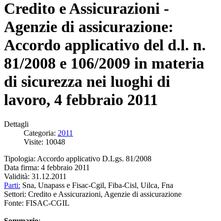
Credito e Assicurazioni -
Agenzie di assicurazione:
Accordo applicativo del d.l. n.
81/2008 e 106/2009 in materia
di sicurezza nei luoghi di
lavoro, 4 febbraio 2011
Dettagli
Categoria:
2011
Visite: 10048
Tipologia: Accordo applicativo D.Lgs. 81/2008
Data firma: 4 febbraio 2011
Validità: 31.12.2011
Parti:
Sna, Unapass e Fisac-Cgil, Fiba-Cisl, Uilca, Fna
Settori: Credito e Assicurazioni, Agenzie di assicurazione
Fonte: FISAC-CGIL
Sommario
: