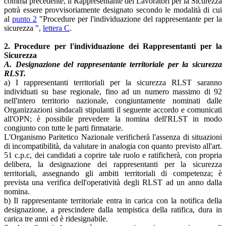
comma precedente, il Rappresentante dei Lavoratori per la Sicurezza
potrà essere provvisoriamente designato secondo le modalità di cui
al
punto 2
"Procedure per l'individuazione del rappresentante per la
sicurezza ",
lettera C
.
2. Procedure per l'individuazione dei Rappresentanti per la
Sicurezza
A. Designazione del rappresentante territoriale per la sicurezza
RLST.
a) I rappresentanti territoriali per la sicurezza RLST saranno
individuati su base regionale, fino ad un numero massimo di 92
nell'intero territorio nazionale, congiuntamente nominati dalle
Organizzazioni sindacali stipulanti il seguente accordo e comunicati
all'OPN; è possibile prevedere la nomina dell'RLST in modo
congiunto con tutte le parti firmatarie.
L'Organismo Paritetico Nazionale verificherà l'assenza di situazioni
di incompatibilità, da valutare in analogia con quanto previsto all'art.
51 c.p.c, dei candidati a coprire tale ruolo e ratificherà, con propria
delibera, la designazione dei rappresentanti per la sicurezza
territoriali, assegnando gli ambiti territoriali di competenza; è
prevista una verifica dell'operatività degli RLST ad un anno dalla
nomina.
b) Il rappresentante territoriale entra in carica con la notifica della
designazione, a prescindere dalla tempistica della ratifica, dura in
carica tre anni ed è ridesignabile.