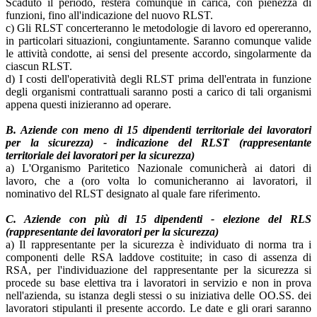
Scaduto il periodo, resterà comunque in carica, con pienezza di
funzioni, fino all'indicazione del nuovo RLST.
c) Gli RLST concerteranno le metodologie di lavoro ed opereranno,
in particolari situazioni, congiuntamente. Saranno comunque valide
le attività condotte, ai sensi del presente accordo, singolarmente da
ciascun RLST.
d) I costi dell'operatività degli RLST prima dell'entrata in funzione
degli organismi contrattuali saranno posti a carico di tali organismi
appena questi inizieranno ad operare.
B. Aziende con meno di 15 dipendenti territoriale dei lavoratori
per la sicurezza) - indicazione del RLST (rappresentante
territoriale dei lavoratori per la sicurezza)
a) L'Organismo Paritetico Nazionale comunicherà ai datori di
lavoro, che a (oro volta lo comunicheranno ai lavoratori, il
nominativo del RLST designato al quale fare riferimento.
C. Aziende con più di 15 dipendenti - elezione del RLS
(rappresentante dei lavoratori per la sicurezza)
a) Il rappresentante per la sicurezza è individuato di norma tra i
componenti delle RSA laddove costituite; in caso di assenza di
RSA, per l'individuazione del rappresentante per la sicurezza si
procede su base elettiva tra i lavoratori in servizio e non in prova
nell'azienda, su istanza degli stessi o su iniziativa delle OO.SS. dei
lavoratori stipulanti il presente accordo. Le date e gli orari saranno