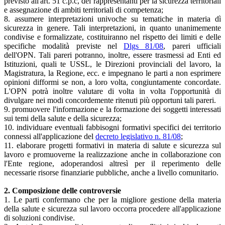
previsto all'art. 51 c.p.c, dei rappresentanti per la sicurezza territoriali
e assegnazione di ambiti territoriali di competenza;
8. assumere interpretazioni univoche su tematiche in materia dì
sicurezza in genere. Tali interpretazioni, in quanto unanimemente
condivise e formalizzate, costituiranno nel rispetto dei limiti e delle
specifiche modalità previste nel
Dlgs 81/08
, pareri ufficiali
dell'OPN. Tali pareri potranno, inoltre, essere trasmessi ad Enti ed
Istituzioni, quali te USSL, le Direzioni provinciali del lavoro, la
Magistratura, la Regione, ecc. e impegnano le parti a non esprimere
opinioni difformi se non, a loro volta, congiuntamente concordate.
L'OPN potrà inoltre valutare di volta in volta l'opportunità di
divulgare nei modi concordemente ritenuti più opportuni tali pareri.
9. promuovere l'informazione e la formazione dei soggetti interessati
sui temi della salute e della sicurezza;
10. individuare eventuali fabbisogni formativi specifici dei territorio
connessi all'applicazione del
decreto legislativo n. 81/08
;
11. elaborare progetti formativi in materia di salute e sicurezza sul
lavoro e promuoverne la realizzazione anche in collaborazione con
l'Ente regione, adoperandosi altresì per il reperimento delle
necessarie risorse finanziarie pubbliche, anche a livello comunitario.
2. Composizione delle controversie
1. Le parti confermano che per la migliore gestione della materia
della salute e sicurezza sul lavoro occorra procedere all'applicazione
di soluzioni condivise.