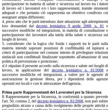
partecipazione in materia di salute e sicurezza sul lavoro tra i datori
di lavoro ed i lavoratori e/o i loro rappresentanti, tramite strumenti
adeguati e che pertanto ciò rappresenta un obiettivo condiviso cui
assegnare ampia diffusione;
4. preso atto che le parti intendono dare attuazione agli adempimenti
loro demandati dal
decreto legislativo 9 aprile 2008, n. 81
e
successive modifiche ed integrazioni, in materia di consultazione e
partecipazione dei lavoratori alla tutela della salute e sicurezza sui
luoghi di lavoro;
5. considerato che la logica che fonda i rapporti tra le parti sulla
materia intende superare posizioni di conflittualità ed ispirarsi a
criteri di partecipazione nel comune intento di privilegiare relazioni
sindacali non conflittuali finalizzate soprattutto all'attuazione di una
politica di prevenzione e protezione;
sì è stipulato il presente accordo sulla sicurezza e salute nei luoghi di
lavoro, in applicazione del
decreto legislativo n. 81/2008
e
successive modifiche ed integrazioni, a valere per le agenzie di
assicurazione in gestione libera, per i dipendenti delle agenzie
operanti nei locali e con le attrezzature dell'agenzia.
Prima parte Rappresentanti dei Lavoratori per la Sicurezza
Il Rappresentante per la Sicurezza, in conformità a quanto prevede
l'art. 50, comma 2, del
decreto legislativo n. 81/2008
, non può subire
pregiudizio alcuno a causa dello svolgimento delle proprie attività e
nei suoi confronti si applicano le stesse tutele previste dalla legge per