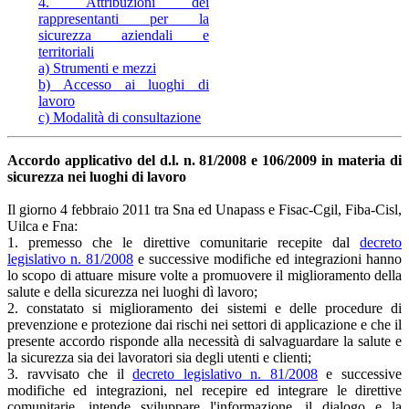
4. Attribuzioni dei
rappresentanti per la
sicurezza aziendali e
territoriali
a) Strumenti e mezzi
b) Accesso ai luoghi di
lavoro
c) Modalità di consultazione
Accordo applicativo del d.l. n. 81/2008 e 106/2009 in materia di
sicurezza nei luoghi di lavoro
Il
giorno 4 febbraio 2011 tra Sna ed Unapass e Fisac-Cgil, Fiba-Cisl,
Uilca e Fna:
1. premesso che le direttive comunitarie recepite dal
decreto
legislativo n. 81/2008
e successive modifiche ed integrazioni hanno
lo scopo di attuare misure volte a promuovere il miglioramento della
salute e della sicurezza nei luoghi dì lavoro;
2. constatato si miglioramento dei sistemi e delle procedure di
prevenzione e protezione dai rischi nei settori di applicazione e che il
presente accordo risponde alla necessità di salvaguardare la salute e
la sicurezza sia dei lavoratori sia degli utenti e clienti;
3. ravvisato che il
decreto legislativo n. 81/2008
e successive
modifiche ed integrazioni, nel recepire ed integrare le direttive
comunitarie, intende sviluppare l'informazione, il dialogo e la