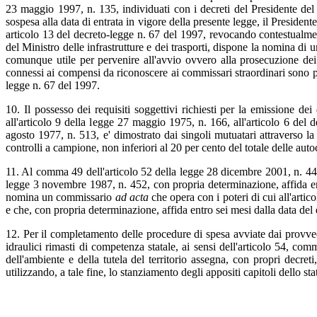
23 maggio 1997, n. 135, individuati con i decreti del Presidente del C
sospesa alla data di entrata in vigore della presente legge, il Presid
articolo 13 del decreto-legge n. 67 del 1997, revocando contestualmente 
del Ministro delle infrastrutture e dei trasporti, dispone la nomina di 
comunque utile per pervenire all'avvio ovvero alla prosecuzione dei
connessi ai compensi da riconoscere ai commissari straordinari sono post
legge n. 67 del 1997.
10. Il possesso dei requisiti soggettivi richiesti per la emissione dei
all'articolo 9 della legge 27 maggio 1975, n. 166, all'articolo 6 del 
agosto 1977, n. 513, e' dimostrato dai singoli mutuatari attraverso la p
controlli a campione, non inferiori al 20 per cento del totale delle autoc
11. Al comma 49 dell'articolo 52 della legge 28 dicembre 2001, n. 44
legge 3 novembre 1987, n. 452, con propria determinazione, affida entro
nomina un commissario
ad acta
che opera con i poteri di cui all'arti
e che, con propria determinazione, affida entro sei mesi dalla data del
12. Per il completamento delle procedure di spesa avviate dai provvedi
idraulici rimasti di competenza statale, ai sensi dell'articolo 54, c
dell'ambiente e della tutela del territorio assegna, con propri decret
utilizzando, a tale fine, lo stanziamento degli appositi capitoli dello st