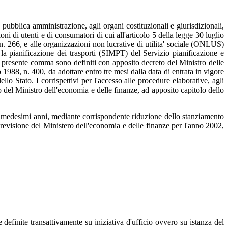
lla pubblica amministrazione, agli organi costituzionali e giurisdizionali,
oni di utenti e di consumatori di cui all'articolo 5 della legge 30 luglio
, n. 266, e alle organizzazioni non lucrative di utilita' sociale (ONLUS)
e la pianificazione dei trasporti (SIMPT) del Servizio pianificazione e
al presente comma sono definiti con apposito decreto del Ministro delle
o 1988, n. 400, da adottare entro tre mesi dalla data di entrata in vigore
ello Stato. I corrispettivi per l'accesso alle procedure elaborative, agli
to del Ministro dell'economia e delle finanze, ad apposito capitolo dello
 i medesimi anni, mediante corrispondente riduzione dello stanziamento
i previsione del Ministero dell'economia e delle finanze per l'anno 2002,
 definite transattivamente su iniziativa d'ufficio ovvero su istanza del