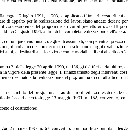
, efficacia ed economicita' della gestione, nel rispetto delle normative
a legge 12 luglio 1991, n. 203, si applicano i limiti di costo di cui al
re di appalto per la realizzazione dei lavori siano andate deserte per
, il concessionario del programma di cui al predetto articolo 18 puo'
 pubblici 5 agosto 1994, ai fini della completa realizzazione dell'opera.
ari, comunque denominati, o agli enti assimilati, competenti al prezzo di
ruzione, di cui al medesimo decreto, con esclusione di ogni rivalutazione
 anni, a destinarli alla locazione con le modalita' di cui all'articolo 2,
omma 2, della legge 30 aprile 1999, n. 136, gia' differita, da ultimo, al
 in vigore della presente legge. Il finanziamento degli interventi cosi'
amento destinato alla realizzazione del programma di cui all'articolo 18
lata nell'ambito del programma straordinario di edilizia residenziale da
'articolo 18 del decreto-legge 13 maggio 1991, n. 152, convertito, con
costo di costruzione;
to-legge 25 marzo 1997, n. 67, convertito, con modificazioni, dalla legge