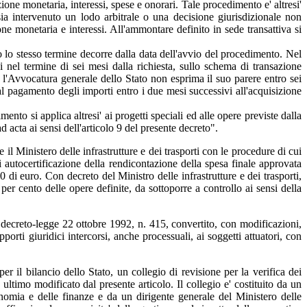
ione monetaria, interessi, spese e onorari. Tale procedimento e' altresi'
a sia intervenuto un lodo arbitrale o una decisione giurisdizionale non
one monetaria e interessi. All'ammontare definito in sede transattiva si
 lo stesso termine decorre dalla data dell'avvio del procedimento. Nel
 nel termine di sei mesi dalla richiesta, sullo schema di transazione
ui l'Avvocatura generale dello Stato non esprima il suo parere entro sei
al pagamento degli importi entro i due mesi successivi all'acquisizione
nto si applica altresi' ai progetti speciali ed alle opere previste dalla
 acta ai sensi dell'articolo 9 del presente decreto".
 il Ministero delle infrastrutture e dei trasporti con le procedure di cui
autocertificazione della rendicontazione della spesa finale approvata
0 di euro. Con decreto del Ministro delle infrastrutture e dei trasporti,
 per cento delle opere definite, da sottoporre a controllo ai sensi della
l decreto-legge 22 ottobre 1992, n. 415, convertito, con modificazioni,
rti giuridici intercorsi, anche processuali, ai soggetti attuatori, con
 per il bilancio dello Stato, un collegio di revisione per la verifica dei
ultimo modificato dal presente articolo. Il collegio e' costituito da un
onomia e delle finanze e da un dirigente generale del Ministero delle