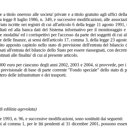
e a titolo oneroso alle societa' private e a titolo gratuito agli uffici de
la legge 8 luglio 1986, n. 349, e successive modificazioni, alle associazi
ato iscritte nei registri di cui all'articolo 6 della legge 11 agosto 1991
sultati ed alla banca dati del Sistema informativo per il monitoraggio 
 modalita' ed i corrispettivi per l'accesso da parte dei soggetti di cui 
 e delle finanze, ai sensi dell'articolo 17, comma 3, della legge 23 agost
uito apposito capitolo nello stato di previsione dell'entrata del bilancio d
sati all'entrata del bilancio dello Stato per essere riassegnati, con decre
inati alle finalita' di cui al presente articolo.
700.000 euro per ciascuno degli anni 2002, 2003 e 2004, si provvede, per
ta' previsionale di base di parte corrente "Fondo speciale" dello stato d
o delle infrastrutture e dei trasporti.
i edilizia agevolata)
le 1993, n. 96, e successive modificazioni, sono sostituiti dai seguenti:
 cui al comma 1, per le liti pendenti al 31 dicembre 2001, possono essere