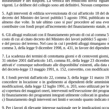
infrastrutture e dei trasporti. La verifica dei rendiconti dovra' rigua
vigenti. Le delibere del collegio sono atti definitivi. Nessun compenso
5. Agli interventi di edilizia sovvenzionata di cui all'articolo 18 del
decreto del Ministro dei lavori pubblici 5 agosto 1994, pubblicato n
almeno due volte. In tale ultimo caso si puo' procedere ad una event
contribuire con fondi propri all'incremento del finanziamento statale, ne
6. Gli alloggi realizzati con il finanziamento privato di cui al comma 5
costo di cui al citato decreto del Ministro dei lavori pubblici 5 agosto
e del prezzo del terreno. Nel caso in cui i predetti alloggi rimangano ne
comma 3, della legge 9 dicembre 1998, n. 431, in favore dei dipendenti 
7. La scadenza dei termini di centottanta giorni e di centoventi giorni,
31 ottobre 2001 dall'articolo 145, comma 81, della legge 23 dicembre 20
attivati e' comunque subordinato alle disponibilita' esistenti, alla da
del decreto-legge 13 maggio 1991, n. 152, convertito, con modificazio
8. I fondi previsti dall'articolo 22, comma 3, della legge 11 marzo 198
concedere in locazione o in godimento ai dipendenti delle amministraz
modificazioni, dalla legge 12 luglio 1991, n. 203, sono utilizzati per l
a)
copertura dei maggiori oneri, intervenuti nell'esecuzione dei progra
b)
finanziamento dei programmi integrati utilmente collocati in gradua
c)
finanziamento degli interventi nei limiti e secondo quanto indicato
9. Per i lavori di rilevante interesse nazionale per le implicazioni occ