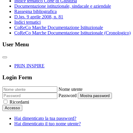
Indice tematico Corte di Giustizia
Documentazione istituzionale, sindacale e aziendale
Rassegna bibliografica
D.lgs. 9 aprile 2008, n. 81
Indici tematici
CoReCo Marche Documentazione Istituzionale
CoReCo Marche Documentazione Istituzionale (Cronologico)
User Menu
PRIN INSPIRE
Login Form
Nome utente
Password
Mostra password
Ricordami
Accesso
Hai dimenticato la tua password?
Hai dimenticato il tuo nome utente?