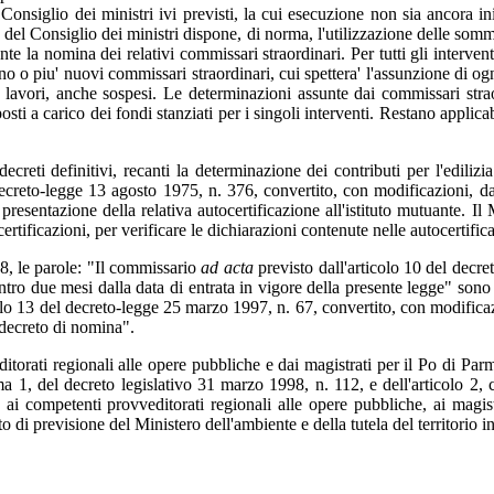
onsiglio dei ministri ivi previsti, la cui esecuzione non sia ancora in
ente del Consiglio dei ministri dispone, di norma, l'utilizzazione delle 
la nomina dei relativi commissari straordinari. Per tutti gli interventi 
uno o piu' nuovi commissari straordinari, cui spettera' l'assunzione di og
 lavori, anche sospesi. Le determinazioni assunte dai commissari strao
i a carico dei fondi stanziati per i singoli interventi. Restano applicab
 decreti definitivi, recanti la determinazione dei contributi per l'ediliz
decreto-legge 13 agosto 1975, n. 376, convertito, con modificazioni, da
resentazione della relativa autocertificazione all'istituto mutuante. Il Mi
ertificazioni, per verificare le dichiarazioni contenute nelle autocertific
8, le parole: "Il commissario
ad acta
previsto dall'articolo 10 del decre
 due mesi dalla data di entrata in vigore della presente legge" sono sost
colo 13 del decreto-legge 25 marzo 1997, n. 67, convertito, con modific
 decreto di nomina".
torati regionali alle opere pubbliche e dai magistrati per il Po di Parma
omma 1, del decreto legislativo 31 marzo 1998, n. 112, e dell'articolo 2
i, ai competenti provveditorati regionali alle opere pubbliche, ai magi
ato di previsione del Ministero dell'ambiente e della tutela del territorio 