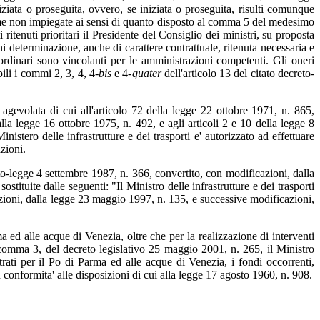
iziata o proseguita, ovvero, se iniziata o proseguita, risulti comunque
somme non impiegate ai sensi di quanto disposto al comma 5 del medesimo
ritenuti prioritari il Presidente del Consiglio dei ministri, su proposta
ni determinazione, anche di carattere contrattuale, ritenuta necessaria e
rdinari sono vincolanti per le amministrazioni competenti. Gli oneri
ili i commi 2, 3, 4, 4-
bis
e 4-
quater
dell'articolo 13 del citato decreto-
ia agevolata di cui all'articolo 72 della legge 22 ottobre 1971, n. 865,
lla legge 16 ottobre 1975, n. 492, e agli articoli 2 e 10 della legge 8
nistero delle infrastrutture e dei trasporti e' autorizzato ad effettuare
azioni.
to-legge 4 settembre 1987, n. 366, convertito, con modificazioni, dalla
ituite dalle seguenti: "Il Ministro delle infrastrutture e dei trasporti
azioni, dalla legge 23 maggio 1997, n. 135, e successive modificazioni,
 ed alle acque di Venezia, oltre che per la realizzazione di interventi
, comma 3, del decreto legislativo 25 maggio 2001, n. 265, il Ministro
strati per il Po di Parma ed alle acque di Venezia, i fondi occorrenti,
in conformita' alle disposizioni di cui alla legge 17 agosto 1960, n. 908.