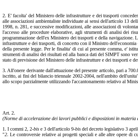
2. E' facolta' del Ministero delle infrastrutture e dei trasporti conceder
alle associazioni ambientaliste individuate ai sensi dell'articolo 13 del
1998, n. 281, e successive modificazioni, alle associazioni di volontari
l'accesso alle procedure elaborative, agli strumenti di analisi dei ri
programmazione dell'ex Ministero dei trasporti e della navigazione. Le
infrastrutture e dei trasporti, di concerto con il Ministro dell'economia
della presente legge. Per le finalita' di cui al presente comma, e' istit
strumenti di analisi dei risultati ed alla banca dati del SIMPT sono ver
stato di previsione del Ministero delle infrastrutture e dei trasporti e dest
3. All'onere derivante dall'attuazione del presente articolo, pari a 
iscritto, ai fini del bilancio triennale 2002-2004, nell'ambito dell'uni
allo scopo parzialmente utilizzando l'accantonamento relativo al Minister
Art. 2.
(Norme di accelerazione dei lavori pubblici e disposizioni in materia d
1. I commi 2, 2-
bis
e 3 dell'articolo 9-
bis
del decreto legislativo 3 apri
"
2
. Le controversie relative ai progetti speciali e alle altre opere di