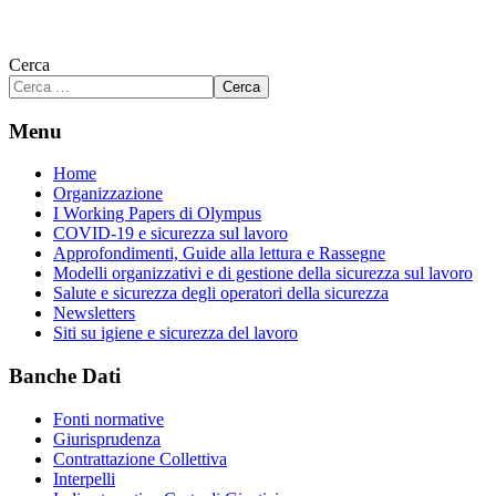
Cerca
Cerca
Menu
Home
Organizzazione
I Working Papers di Olympus
COVID-19 e sicurezza sul lavoro
Approfondimenti, Guide alla lettura e Rassegne
Modelli organizzativi e di gestione della sicurezza sul lavoro
Salute e sicurezza degli operatori della sicurezza
Newsletters
Siti su igiene e sicurezza del lavoro
Banche Dati
Fonti normative
Giurisprudenza
Contrattazione Collettiva
Interpelli