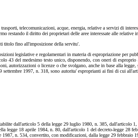
 trasporti, telecomunicazioni, acque, energia, relative a servizi di intere
mo restando il diritto dei proprietari delle aree interessate alle relative i
ti titolo fino all'imposizione della servitu'.
posizioni legislative e regolamentari in materia di espropriazione per pubb
ticolo 43 del medesimo testo unico, disponendo, con oneri di esproprio a 
ssioni, autorizzazioni o licenze o che svolgano, anche in base alla legge, 
 settembre 1997, n. 318, sono autorita' esproprianti ai fini di cui all'a
bilite dall'articolo 5 della legge 29 luglio 1980, n. 385, dall'articolo 
lla legge 18 aprile 1984, n. 80, dall'articolo 1 del decreto-legge 28 fe
 1987, n. 534, convertito, con modificazioni, dalla legge 29 febbraio 1