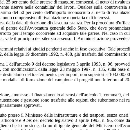
del 25 per cento delle pretese di maggiori compensi, al netto di rivalutaz
ivamente riserve nella contabilita' dei lavori. Qualora sulla controversi
 massimo del 50 per cento dell'importo riconosciuto al netto di rivalutazi
o annuo comprensivo di rivalutazione monetaria e di interessi.
dalla data di ricezione di ciascuna istanza. Per la procedura d'ufficio
 al parere dell'Avvocatura generale dello Stato, che deve pronunciarsi
terrotto per il tempo occorrente ad acquisire tale parere. Nel caso in c
ata, vale il principio del silenzio assenso. L'Amministrazione provvede 
mini relativi ai giudizi pendenti anche in fase esecutiva. Tale procedime
, della legge 19 dicembre 1992, n. 488, gia' trasferiti dal commissario ad
ma 1 dell'articolo 9 del decreto legislativo 3 aprile 1993, n. 96, provvede
 con modificazioni, dalla legge 23 maggio 1997, n. 135, sulla base di 
te destinatario del trasferimento, per importi non superiori a 103.000.00
 e le modalita' di formazione del campione di progetti non inferiore al 20
zazione, ammesse al finanziamento ai sensi dell'articolo 1, comma 9, de
enzione e gestione sono trasferite alle regioni che subentrano nei rappo
iginariamente approvati.
tuito presso il Ministero delle infrastrutture e dei trasporti, senza oneri
articoli 9 e 9-
bis
del decreto legislativo 3 aprile 1993, n. 96, come da 
gliere che lo presiede, da un dirigente generale del Ministero dell'ec