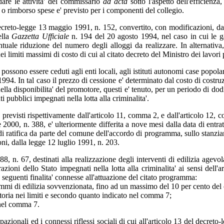
rdare le attivita' del commissario
ad acta
sotto l'aspetto dell'efficienza
 o rimborso spese e' previsto per i componenti del collegio.
 decreto-legge 13 maggio 1991, n. 152, convertito, con modificazioni, dall
ella
Gazzetta Ufficiale
n. 194 del 20 agosto 1994, nel caso in cui le ga
uale riduzione del numero degli alloggi da realizzare. In alternativa
i limiti massimi di costo di cui al citato decreto del Ministro dei lavori
 possono essere ceduti agli enti locali, agli istituti autonomi case popol
 1994. In tal caso il prezzo di cessione e' determinato dal costo di cost
lla disponibilita' del promotore, questi e' tenuto, per un periodo di dodici
pubblici impegnati nella lotta alla criminalita'.
 previsti rispettivamente dall'articolo 11, comma 2, e dall'articolo 12, c
00, n. 388, e' ulteriormente differita a nove mesi dalla data di entrata
ta di ratifica da parte del comune dell'accordo di programma, sullo stanzi
ni, dalla legge 12 luglio 1991, n. 203.
8, n. 67, destinati alla realizzazione degli interventi di edilizia agevo
ioni dello Stato impegnati nella lotta alla criminalita' ai sensi dell
e seguenti finalita' connesse all'attuazione del citato programma:
mmi di edilizia sovvenzionata, fino ad un massimo del 10 per cento del 
toria nei limiti e secondo quanto indicato nel comma 7;
 nel comma 7.
upazionali ed i connessi riflessi sociali di cui all'articolo 13 del decre