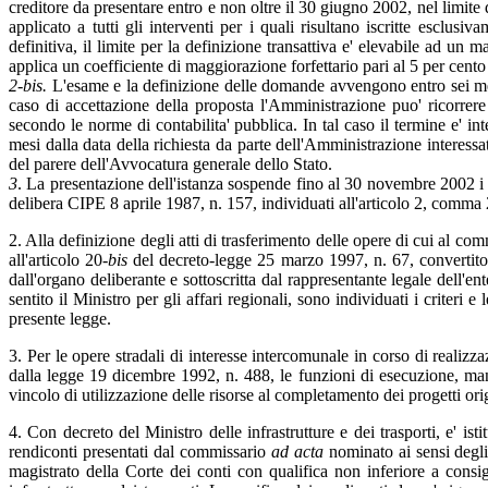
creditore da presentare entro e non oltre il 30 giugno 2002, nel limite 
applicato a tutti gli interventi per i quali risultano iscritte esclus
definitiva, il limite per la definizione transattiva e' elevabile ad un
applica un coefficiente di maggiorazione forfettario pari al 5 per cent
2-bis.
L'esame e la definizione delle domande avvengono entro sei mesi 
caso di accettazione della proposta l'Amministrazione puo' ricorrere
secondo le norme di contabilita' pubblica. In tal caso il termine e' in
mesi dalla data della richiesta da parte dell'Amministrazione interess
del parere dell'Avvocatura generale dello Stato.
3
. La presentazione dell'istanza sospende fino al 30 novembre 2002 i ter
delibera CIPE 8 aprile 1987, n. 157, individuati all'articolo 2, comma 2
2. Alla definizione degli atti di trasferimento delle opere di cui al com
all'articolo 20-
bis
del decreto-legge 25 marzo 1997, n. 67, convertito,
dall'organo deliberante e sottoscritta dal rappresentante legale dell'en
sentito il Ministro per gli affari regionali, sono individuati i criteri
presente legge.
3. Per le opere stradali di interesse intercomunale in corso di realiz
dalla legge 19 dicembre 1992, n. 488, le funzioni di esecuzione, manut
vincolo di utilizzazione delle risorse al completamento dei progetti or
4. Con decreto del Ministro delle infrastrutture e dei trasporti, e' isti
rendiconti presentati dal commissario
ad acta
nominato ai sensi degli 
magistrato della Corte dei conti con qualifica non inferiore a consi