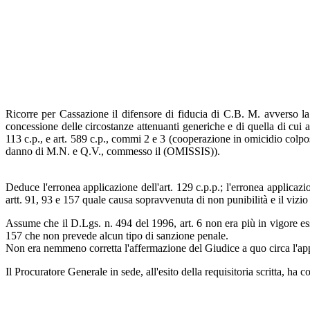
Ricorre per Cassazione il difensore di fiducia di C.B. M. avverso la
concessione delle circostanze attenuanti generiche e di quella di cui al
113 c.p., e art. 589 c.p., commi 2 e 3 (cooperazione in omicidio colpo
danno di M.N. e Q.V., commesso il (OMISSIS)).
Deduce l'erronea applicazione dell'art. 129 c.p.p.; l'erronea applicaz
artt. 91, 93 e 157 quale causa sopravvenuta di non punibilità e il vizi
Assume che il D.Lgs. n. 494 del 1996, art. 6 non era più in vigore ess
157 che non prevede alcun tipo di sanzione penale.
Non era nemmeno corretta l'affermazione del Giudice a quo circa l'appli
Il Procuratore Generale in sede, all'esito della requisitoria scritta, ha c