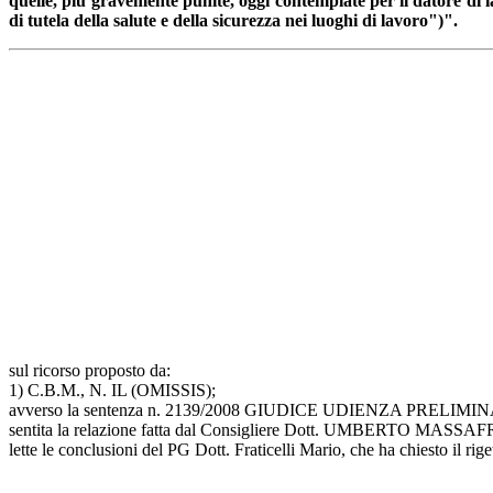
quelle, più gravemente punite, oggi contemplate per il datore di 
di tutela della salute e della sicurezza nei luoghi di lavoro")".
sul ricorso proposto da:
1) C.B.M., N. IL (OMISSIS);
avverso la sentenza n. 2139/2008 GIUDICE UDIENZA PRELIMIN
sentita la relazione fatta dal Consigliere Dott. UMBERTO MASSA
lette le conclusioni del PG Dott. Fraticelli Mario, che ha chiesto il rige