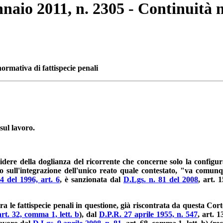
nnaio 2011, n. 2305 - Continuità n
ormativa di fattispecie penali
sul lavoro.
decidere della doglianza del ricorrente che concerne solo la config
o sull'integrazione dell'unico reato quale contestato, "va comunq
4 del 1996, art. 6
, è sanzionata dal
D.Lgs. n. 81 del 2008
, art. 
ra le fattispecie penali in questione, già riscontrata da questa Cort
rt. 32, comma 1, lett. b
), dal
D.P.R. 27 aprile 1955, n. 547
, art. 