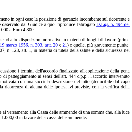
 meno in ogni caso la posizione di garanzia incombente sul ricorrente e
e osservato dal Giudice a quo- riproduce l'abrogato
D.Lgs. n. 494 del
1.000 a Euro 4.800.
one ad altre disposizioni normative in materia di luoghi di lavoro (prima
19 marzo 1956, n. 303, artt. 20
e
21
) e quelle, più gravemente punite,
, n. 123, art. 1, in materia di tutela della salute e della sicurezza nei
cussione i termini dell'accordo finalizzato all'applicazione della pena
di patteggiamento ai sensi dell'art. 444 c.p.p., l'accordo intervenuto
 motivata con una succinta descrizione del fatto (deducibile dal capo
a ricorrenza di alcuna delle ipotesi ivi previste, con la verifica della
li e al versamento alla Cassa delle ammende di una somma che, alla luce
uro 1.000,00 in favore della cassa delle ammende.