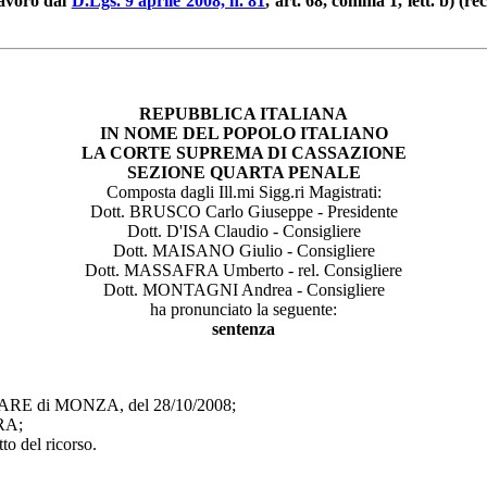
lavoro dal
D.Lgs. 9 aprile 2008, n. 81
, art. 68, comma 1, lett. b) (r
REPUBBLICA ITALIANA
IN NOME DEL POPOLO ITALIANO
LA CORTE SUPREMA DI CASSAZIONE
SEZIONE QUARTA PENALE
Composta dagli Ill.mi Sigg.ri Magistrati:
Dott. BRUSCO Carlo Giuseppe - Presidente
Dott. D'ISA Claudio - Consigliere
Dott. MAISANO Giulio - Consigliere
Dott. MASSAFRA Umberto - rel. Consigliere
Dott. MONTAGNI Andrea - Consigliere
ha pronunciato la seguente:
sentenza
ARE di MONZA, del 28/10/2008;
FRA;
tto del ricorso.