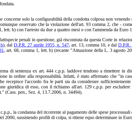
fondata.
e che concerne solo la configurabilità della condotta colposa non venendo
a comunque osservato che la violazione dell'art. 93 comma 2, che - com
1, lett. b) con l'arresto da due a quattro mesi o con l'ammenda da Euro 
fattispecie penali in questione, già riscontrata da questa Corte in relazi
 b
), dal
D.P.R. 27 aprile 1955, n. 547
, art. 13, comma 10, e dal
D.P.R. 
 81
, art. 68, comma 1, lett. b) (recante "Attuazione della L. 3 agosto 2007
n tema di sentenza ex art. 444 c.p.p. laddove tendono a rimettere in dis
in ordine alla responsabilità. Infatti, è stato affermato che "in caso 
he recepisce l'accordo fra le parti sia da considerare sufficientemente
ne giuridica di esso, con il richiamo all'art. 129 c.p.p. per escludere l
ost." (Cass. pen., Sez. 4, 13.7.2006, n. 34494).
616 c.p.p., la condanna del ricorrente al pagamento delle spese processua
 del 2000, sussistendo profili di colpa, si ritiene equo determinare in E