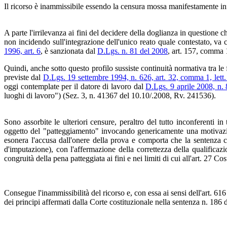
Il ricorso è inammissibile essendo la censura mossa manifestamente in
A parte l'irrilevanza ai fini del decidere della doglianza in question
non incidendo sull'integrazione dell'unico reato quale contestato, v
1996, art. 6
, è sanzionata dal
D.Lgs. n. 81 del 2008
, art. 157, comma 
Quindi, anche sotto questo profilo sussiste continuità normativa tra le 
previste dal
D.Lgs. 19 settembre 1994, n. 626, art. 32, comma 1, lett.
oggi contemplate per il datore di lavoro dal
D.Lgs. 9 aprile 2008, n.
luoghi di lavoro") (Sez. 3, n. 41367 del 10.10/.2008, Rv. 241536).
Sono assorbite le ulteriori censure, peraltro del tutto inconferenti i
oggetto del "patteggiamento" invocando genericamente una motivazione 
esonera l'accusa dall'onere della prova e comporta che la sentenza c
d'imputazione), con l'affermazione della correttezza della qualificazio
congruità della pena patteggiata ai fini e nei limiti di cui all'art. 27 C
Consegue l'inammissibilità del ricorso e, con essa ai sensi dell'art. 
dei principi affermati dalla Corte costituzionale nella sentenza n. 186