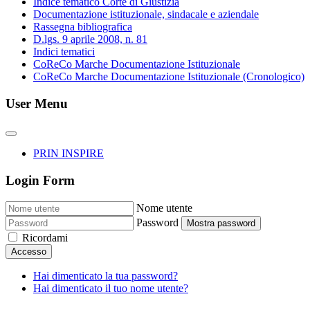
Indice tematico Corte di Giustizia
Documentazione istituzionale, sindacale e aziendale
Rassegna bibliografica
D.lgs. 9 aprile 2008, n. 81
Indici tematici
CoReCo Marche Documentazione Istituzionale
CoReCo Marche Documentazione Istituzionale (Cronologico)
User Menu
PRIN INSPIRE
Login Form
Nome utente
Password
Mostra password
Ricordami
Accesso
Hai dimenticato la tua password?
Hai dimenticato il tuo nome utente?