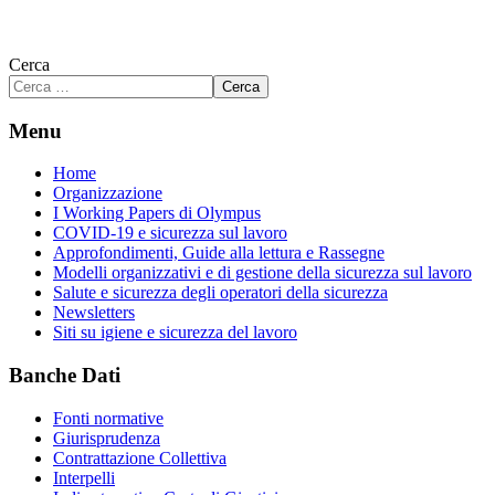
Cerca
Cerca
Menu
Home
Organizzazione
I Working Papers di Olympus
COVID-19 e sicurezza sul lavoro
Approfondimenti, Guide alla lettura e Rassegne
Modelli organizzativi e di gestione della sicurezza sul lavoro
Salute e sicurezza degli operatori della sicurezza
Newsletters
Siti su igiene e sicurezza del lavoro
Banche Dati
Fonti normative
Giurisprudenza
Contrattazione Collettiva
Interpelli