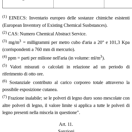
(1)
EINECS: Inventario europeo delle sostanze chimiche esistenti
(European Inventory of Existing Chemical Susbstances).
(2)
CAS: Numero Chemical Abstract Service.
(3)
3
mg/m
= milligrammi per metro cubo d'aria a 20° e 101,3 Kpa
(corrispondenti a 760 mm di mercurio).
(4)
3
ppm = parti per milione nell'aria (in volume: ml/m
).
(5)
Valori misurati o calcolati in relazione ad un periodo di
riferimento di otto ore.
(6)
Sostanziale contributo al carico corporeo totale attraverso la
possibile esposizione cutanea.
(7)
Frazione inalabile; se le polveri di legno duro sono mescolate con
altre polveri di legno, il valore limite si applica a tutte le polveri di
legno presenti nella miscela in questione".
Art. 11.
Sanzioni