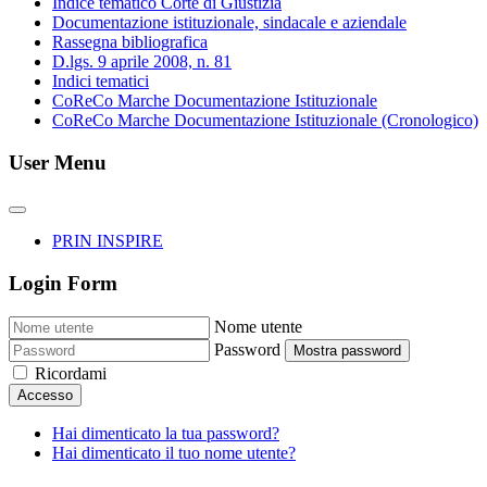
Indice tematico Corte di Giustizia
Documentazione istituzionale, sindacale e aziendale
Rassegna bibliografica
D.lgs. 9 aprile 2008, n. 81
Indici tematici
CoReCo Marche Documentazione Istituzionale
CoReCo Marche Documentazione Istituzionale (Cronologico)
User Menu
PRIN INSPIRE
Login Form
Nome utente
Password
Mostra password
Ricordami
Accesso
Hai dimenticato la tua password?
Hai dimenticato il tuo nome utente?