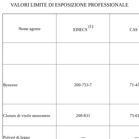
VALORI LIMITE DI ESPOSIZIONE PROFESSIONALE
(1)
Nome agente
EINECS
CAS
Benzene
200-753-7
71-4
Cloruro di vinile monomero
200-831
75-0
Polveri di legno
---
---