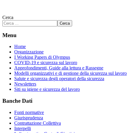
Cerca
Cerca
Menu
Home
Organizzazione
I Working Papers di Olympus
COVID-19 e sicurezza sul lavoro
Approfondimenti, Guide alla lettura e Rassegne
Modelli organizzativi e di gestione della sicurezza sul lavoro
Salute e sicurezza degli operatori della sicurezza
Newsletters
Siti su igiene e sicurezza del lavoro
Banche Dati
Fonti normative
Giurisprudenza
Contrattazione Collettiva
Interpelli