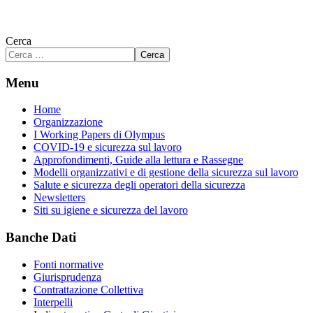
Cerca
Cerca
Menu
Home
Organizzazione
I Working Papers di Olympus
COVID-19 e sicurezza sul lavoro
Approfondimenti, Guide alla lettura e Rassegne
Modelli organizzativi e di gestione della sicurezza sul lavoro
Salute e sicurezza degli operatori della sicurezza
Newsletters
Siti su igiene e sicurezza del lavoro
Banche Dati
Fonti normative
Giurisprudenza
Contrattazione Collettiva
Interpelli