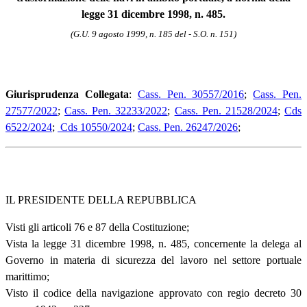
legge 31 dicembre 1998, n. 485.
(G.U. 9 agosto 1999, n. 185 del - S.O. n. 151)
Giurisprudenza Collegata
:
Cass. Pen. 30557/2016
;
Cass. Pen.
27577/2022
;
Cass. Pen. 32233/2022
;
Cass. Pen. 21528/2024
;
Cds
6522/2024
;
Cds 10550/2024
;
Cass. Pen. 26247/2026
;
IL PRESIDENTE DELLA REPUBBLICA
Visti gli articoli 76 e 87 della Costituzione;
Vista la legge 31 dicembre 1998, n. 485, concernente la delega al
Governo in materia di sicurezza del lavoro nel settore portuale
marittimo;
Visto il codice della navigazione approvato con regio decreto 30