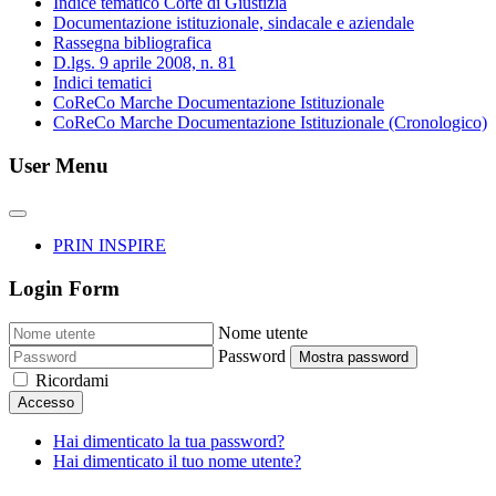
Indice tematico Corte di Giustizia
Documentazione istituzionale, sindacale e aziendale
Rassegna bibliografica
D.lgs. 9 aprile 2008, n. 81
Indici tematici
CoReCo Marche Documentazione Istituzionale
CoReCo Marche Documentazione Istituzionale (Cronologico)
User Menu
PRIN INSPIRE
Login Form
Nome utente
Password
Mostra password
Ricordami
Accesso
Hai dimenticato la tua password?
Hai dimenticato il tuo nome utente?