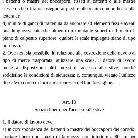
i battenti o mastre dei boccaporti, fissati ai battenti o alle mastre
stesse e che offrano sostegno ai piedi e alle mani come indicato alla
lettera a);
d) munite di ganci di trattenuta da ancorare ad elementi fissi e aventi
una lunghezza tale che almeno un montante superi di 1 metro il
piano di calpestio superiore, qualora le scale impiegate siano di tipo
non fisso.
2. Ove non sia possibile, in relazione alla costruzione della nave o al
tipo di merce trasportata, utilizzare una scala, il datore di lavoro
mette a disposizione altri mezzi di accesso alle stive, purché
soddisfino le condizioni di sicurezza; è, comunque, vietato l'utilizzo
di scale di corda di forma marinaresca del tipo biscagline.
Art. 10
Spazio libero per l'accesso alle stive
1. Il datore di lavoro deve:
a) in corrispondenza dei battenti o mastre dei boccaporti dei corridoi
lasciare libero uno spazio di larghezza non inferiore a 80 cm per