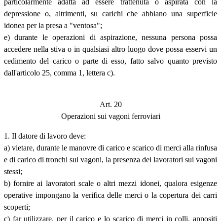
particolarmente adatta ad essere trattenuta o aspirata con la
depressione o, altrimenti, su carichi che abbiano una superficie
idonea per la presa a "ventosa";
e) durante le operazioni di aspirazione, nessuna persona possa
accedere nella stiva o in qualsiasi altro luogo dove possa esservi un
cedimento del carico o parte di esso, fatto salvo quanto previsto
dall'articolo 25, comma 1, lettera c).
Art. 20
Operazioni sui vagoni ferroviari
1. Il datore di lavoro deve:
a) vietare, durante le manovre di carico e scarico di merci alla rinfusa
e di carico di tronchi sui vagoni, la presenza dei lavoratori sui vagoni
stessi;
b) fornire ai lavoratori scale o altri mezzi idonei, qualora esigenze
operative impongano la verifica delle merci o la copertura dei carri
scoperti;
c) far utilizzare, per il carico e lo scarico di merci in colli, appositi