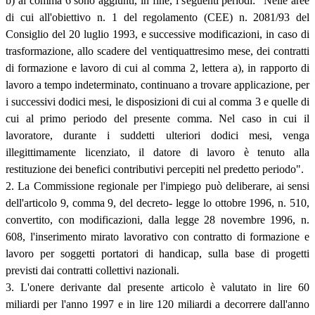
b) al comma 6 sono aggiunti, in fine, i seguenti periodi: "Nelle aree
di cui all'obiettivo n. 1 del regolamento (CEE) n. 2081/93 del
Consiglio del 20 luglio 1993, e successive modificazioni, in caso di
trasformazione, allo scadere del ventiquattresimo mese, dei contratti
di formazione e lavoro di cui al comma 2, lettera a), in rapporto di
lavoro a tempo indeterminato, continuano a trovare applicazione, per
i successivi dodici mesi, le disposizioni di cui al comma 3 e quelle di
cui al primo periodo del presente comma. Nel caso in cui il
lavoratore, durante i suddetti ulteriori dodici mesi, venga
illegittimamente licenziato, il datore di lavoro è tenuto alla
restituzione dei benefici contributivi percepiti nel predetto periodo".
2. La Commissione regionale per l'impiego può deliberare, ai sensi
dell'articolo 9, comma 9, del decreto- legge lo ottobre 1996, n. 510,
convertito, con modificazioni, dalla legge 28 novembre 1996, n.
608, l'inserimento mirato lavorativo con contratto di formazione e
lavoro per soggetti portatori di handicap, sulla base di progetti
previsti dai contratti collettivi nazionali.
3. L'onere derivante dal presente articolo è valutato in lire 60
miliardi per l'anno 1997 e in lire 120 miliardi a decorrere dall'anno