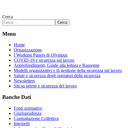
Cerca
Cerca
Menu
Home
Organizzazione
I Working Papers di Olympus
COVID-19 e sicurezza sul lavoro
Approfondimenti, Guide alla lettura e Rassegne
Modelli organizzativi e di gestione della sicurezza sul lavoro
Salute e sicurezza degli operatori della sicurezza
Newsletters
Siti su igiene e sicurezza del lavoro
Banche Dati
Fonti normative
Giurisprudenza
Contrattazione Collettiva
Interpelli