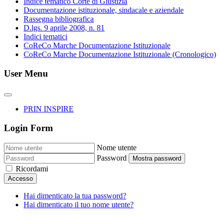
Indice tematico Corte di Giustizia
Documentazione istituzionale, sindacale e aziendale
Rassegna bibliografica
D.lgs. 9 aprile 2008, n. 81
Indici tematici
CoReCo Marche Documentazione Istituzionale
CoReCo Marche Documentazione Istituzionale (Cronologico)
User Menu
PRIN INSPIRE
Login Form
Nome utente
Password
Mostra password
Ricordami
Accesso
Hai dimenticato la tua password?
Hai dimenticato il tuo nome utente?