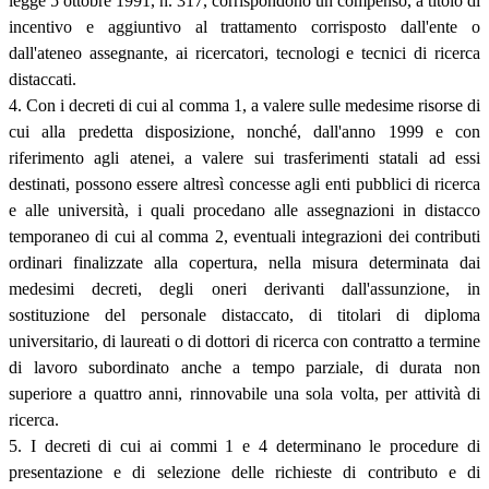
legge 5 ottobre 1991, n. 317, corrispondono un compenso, a titolo di
incentivo e aggiuntivo al trattamento corrisposto dall'ente o
dall'ateneo assegnante, ai ricercatori, tecnologi e tecnici di ricerca
distaccati.
4. Con i decreti di cui al comma 1, a valere sulle medesime risorse di
cui alla predetta disposizione, nonché, dall'anno 1999 e con
riferimento agli atenei, a valere sui trasferimenti statali ad essi
destinati, possono essere altresì concesse agli enti pubblici di ricerca
e alle università, i quali procedano alle assegnazioni in distacco
temporaneo di cui al comma 2, eventuali integrazioni dei contributi
ordinari finalizzate alla copertura, nella misura determinata dai
medesimi decreti, degli oneri derivanti dall'assunzione, in
sostituzione del personale distaccato, di titolari di diploma
universitario, di laureati o di dottori di ricerca con contratto a termine
di lavoro subordinato anche a tempo parziale, di durata non
superiore a quattro anni, rinnovabile una sola volta, per attività di
ricerca.
5. I decreti di cui ai commi 1 e 4 determinano le procedure di
presentazione e di selezione delle richieste di contributo e di