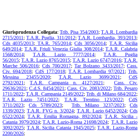
Giurisprudenza Collegata
:
Trib. Pisa 354/2003
;
T.A.R. Lombardia
2715/2011
;
T.A.R. Puglia, 311/2012
;
T.A.R. Lombardia, 393/2013
;
Cds 4035/2013
;
TA.R. 765/2014
;
Cds 3056/2014
;
T.A.R. Sicilia
649/2014
;
T.A.R. Friuli Venezia Giulia 308/2014
;
T.A.R. Calabria
1568/2014
;
T.A.R. Lazio 7777/2014
;
T.A.R. Puglia
56/2015
;
T.A.R. Lazio 8765/2015
;
T.A.R. Lazio 6747/2016
;
T.A.R.
Marche 506/2016
;
Cds 700/2017
;
Tar Bolzano 3433/2017
;
Cass.
Civ. 694/2018
;
CdS 177/2018
;
T.A.R. Lombardia 97/2021
;
Trib.
Messina 23455/2020
;
T.A.R. Lazio 3699/2021
;
CdS
2792/2021
;
T.A.R. Campania n. 4127/2021
;
Cass. Civ.
29636/2021
;
C.d.S. 8454/2021
;
Cass. Civ. 2083/2022
;
Trib. Pesaro
1711/2022
;
T.A.R. Campania 2149/2022
;
Trib. di Milano 684/2022
;
T.A.R. Lazio 7451/2022
;
T.A.R. Trentino 123/2022
;
CdS
3711/2023
;
Cds 5789/2023
;
Trib. Milano 3237/2023
;
Cds
1339/2023
;
T.A.R. FVG n. 3/2024
;
T.A.R. Lazio 6452/2024
;
Cds
6522/2024
;
T.A.R. Emilia Romagna, 892/2024
;
T.A.R. Sicilia -
Catania 3979/2024
;
T.A.R. Lazio-Roma 21698/2024
;
T.A.R. Lazio
3092/2025
;
T.A.R. Sicilia Catania 1945/2025
;
T.A.R. Lazio-Roma
2200/2026
;