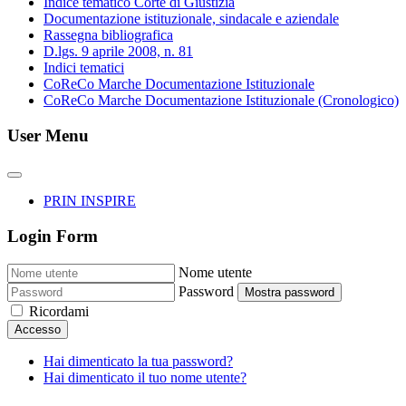
Indice tematico Corte di Giustizia
Documentazione istituzionale, sindacale e aziendale
Rassegna bibliografica
D.lgs. 9 aprile 2008, n. 81
Indici tematici
CoReCo Marche Documentazione Istituzionale
CoReCo Marche Documentazione Istituzionale (Cronologico)
User Menu
PRIN INSPIRE
Login Form
Nome utente
Password
Mostra password
Ricordami
Accesso
Hai dimenticato la tua password?
Hai dimenticato il tuo nome utente?