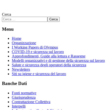
Cerca
Cerca
Menu
Home
Organizzazione
I Working Papers di Olympus
COVID-19 e sicurezza sul lavoro
Approfondimenti, Guide alla lettura e Rassegne
Modelli organizzativi e di gestione della sicurezza sul lavoro
Salute e sicurezza degli operatori della sicurezza
Newsletters
Siti su igiene e sicurezza del lavoro
Banche Dati
Fonti normative
Giurisprudenza
Contrattazione Collettiva
Interpelli