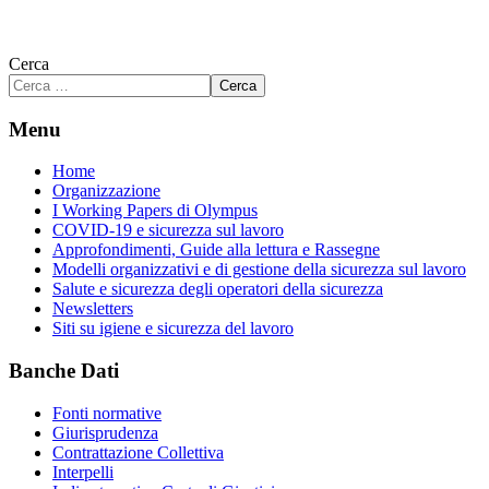
Cerca
Cerca
Menu
Home
Organizzazione
I Working Papers di Olympus
COVID-19 e sicurezza sul lavoro
Approfondimenti, Guide alla lettura e Rassegne
Modelli organizzativi e di gestione della sicurezza sul lavoro
Salute e sicurezza degli operatori della sicurezza
Newsletters
Siti su igiene e sicurezza del lavoro
Banche Dati
Fonti normative
Giurisprudenza
Contrattazione Collettiva
Interpelli