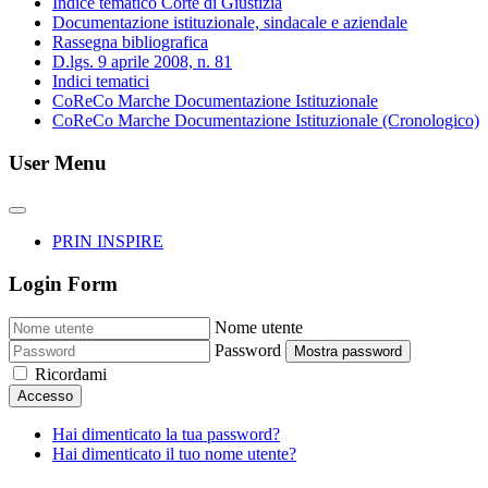
Indice tematico Corte di Giustizia
Documentazione istituzionale, sindacale e aziendale
Rassegna bibliografica
D.lgs. 9 aprile 2008, n. 81
Indici tematici
CoReCo Marche Documentazione Istituzionale
CoReCo Marche Documentazione Istituzionale (Cronologico)
User Menu
PRIN INSPIRE
Login Form
Nome utente
Password
Mostra password
Ricordami
Accesso
Hai dimenticato la tua password?
Hai dimenticato il tuo nome utente?